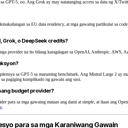
es sa GPT-5, oo. Ang Grok ay may natatanging access sa data ng X/Twit
nakailangan sa EU data residency, at mga gawaing partikular sa code (
, Grok, o DeepSeek credits?
mga provider na ito bilang karagdagan sa OpenAI, Anthropic, AWS, Az
uksyon?
pitensya sa GPT-5 sa maraming benchmark. Ang Mistral Large 2 ay
sa pagiging kumplikado ng gawain ang susi.
isang budget provider?
r para sa mga gawaing mataas ang dami at simple, at ilaan ang Ope
s
.
resyo para sa mga Karaniwang Gawain