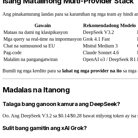
Isang Matalinong Multi-Provider Stack
Ang pinakamurang landas para sa karamihan ng mga team ay hindi an
Gawain
Rekomendadong Modelo
Mataas na dami ng klasipikasyon
DeepSeek V3.2
Mga query sa real-time na impormasyon
Grok 4.1 Fast
Chat na sumusunod sa EU
Mistral Medium 3
Pag-code
Claude Sonnet 4.6
Malalim na pangangatwiran
OpenAI o3 / DeepSeek R1
Bumili ng mga kredito para sa
lahat ng mga provider na ito
sa mga 
Madalas na Itanong
Talaga bang ganoon kamura ang DeepSeek?
Oo. Ang DeepSeek V3.2 sa $0.14/$0.28 bawat milyong token ay isa
Sulit bang gamitin ang xAI Grok?