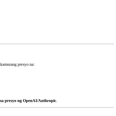
akamurang presyo na:
a presyo ng OpenAI/Anthropic
.