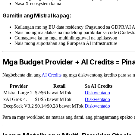
Nasa X ecosystem ka na
Gamitin ang Mistral kapag:
Kailangan mo ng EU data residency (Pagsunod sa GDPR/AI A
Nais mo ng malalakas na modelong partikular sa code (Codestr
Gumagawa ka ng mga multinlingguwal na aplikasyon
Nais mong suportahan ang European AI infrastructure
Mga Budget Provider + AI Credits = Pin
Nagbebenta din ang
AI Credits
ng mga diskwentong kredito para sa 
Provider
Retail
Sa AI Credits
Mistral Large 2
$2/$6 bawat MTok
Diskwentado
xAI Grok 4.1
$1/$5 bawat MTok
Diskwentado
DeepSeek V3.2
$0.14/$0.28 bawat MTok
Diskwentado
Para sa mga workload na mataas ang dami, ang pinagsamang epek