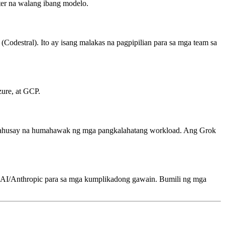
ter na walang ibang modelo.
Codestral). Ito ay isang malakas na pagpipilian para sa mga team sa
ure, at GCP.
 mahusay na humahawak ng mga pangkalahatang workload. Ang Grok
nAI/Anthropic para sa mga kumplikadong gawain. Bumili ng mga