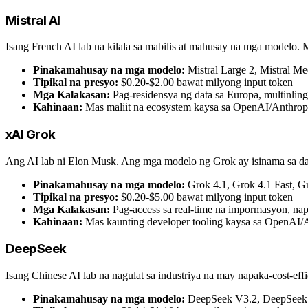
Mistral AI
Isang French AI lab na kilala sa mabilis at mahusay na mga model
Pinakamahusay na mga modelo:
Mistral Large 2, Mistral Me
Tipikal na presyo:
$0.20-$2.00 bawat milyong input token
Mga Kalakasan:
Pag-residensya ng data sa Europa, multinli
Kahinaan:
Mas maliit na ecosystem kaysa sa OpenAI/Anthrop
xAI Grok
Ang AI lab ni Elon Musk. Ang mga modelo ng Grok ay isinama sa data
Pinakamahusay na mga modelo:
Grok 4.1, Grok 4.1 Fast, 
Tipikal na presyo:
$0.20-$5.00 bawat milyong input token
Mga Kalakasan:
Pag-access sa real-time na impormasyon, na
Kahinaan:
Mas kaunting developer tooling kaysa sa OpenAI/
DeepSeek
Isang Chinese AI lab na nagulat sa industriya na may napaka-cost-ef
Pinakamahusay na mga modelo:
DeepSeek V3.2, DeepSeek