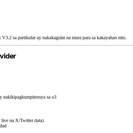
.2 sa partikular ay nakakagulat na mura para sa kakayahan nito.
vider
d
y nakikipagkumpitensya sa o3
ive na X/Twitter data)
idad