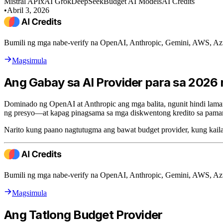
Mistral API
xAI Grok
DeepSeek
Budget AI Models
AI Credits
•
Abril 3, 2026
Bumili ng mga nabe-verify na OpenAI, Anthropic, Gemini, AWS, Az
Magsimula
Ang Gabay sa AI Provider para sa 2026
Dominado ng OpenAI at Anthropic ang mga balita, ngunit hindi lam
ng presyo—at kapag pinagsama sa mga diskwentong kredito sa pam
Narito kung paano nagtutugma ang bawat budget provider, kung kailan
Bumili ng mga nabe-verify na OpenAI, Anthropic, Gemini, AWS, Az
Magsimula
Ang Tatlong Budget Provider