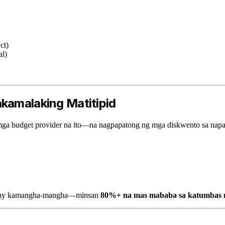
ct)
al)
akamalaking Matitipid
mga budget provider na ito—na nagpapatong ng mga diskwento sa nap
to ay kamangha-mangha—minsan
80%+ na mas mababa sa katumbas n