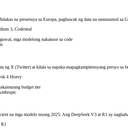
o. Malakas na presensya sa Europa, paghawak ng data na sumusunod sa
dium 3, Codestral
ngguwal, mga modelong nakatuon sa code
ic
 ng X (Twitter) at kilala sa napaka-mapagkumpitensyang presyo sa bud
Grok 4 Heavy
pakamurang budget tier
Anthropic
ficient na mga modelo noong 2025. Ang DeepSeek V3 at R1 ay naghahatid
 R1