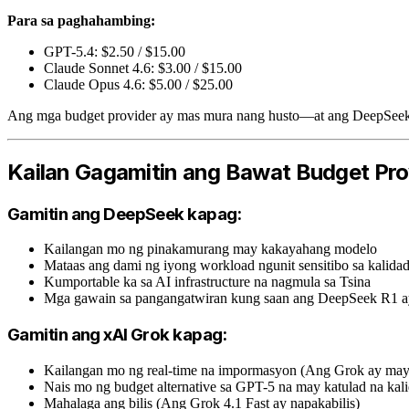
Para sa paghahambing:
GPT-5.4: $2.50 / $15.00
Claude Sonnet 4.6: $3.00 / $15.00
Claude Opus 4.6: $5.00 / $25.00
Ang mga budget provider ay mas mura nang husto—at ang DeepSeek V3
Kailan Gagamitin ang Bawat Budget Pro
Gamitin ang DeepSeek kapag:
Kailangan mo ng pinakamurang may kakayahang modelo
Mataas ang dami ng iyong workload ngunit sensitibo sa kalida
Kumportable ka sa AI infrastructure na nagmula sa Tsina
Mga gawain sa pangangatwiran kung saan ang DeepSeek R1 a
Gamitin ang xAI Grok kapag:
Kailangan mo ng real-time na impormasyon (Ang Grok ay may l
Nais mo ng budget alternative sa GPT-5 na may katulad na kal
Mahalaga ang bilis (Ang Grok 4.1 Fast ay napakabilis)