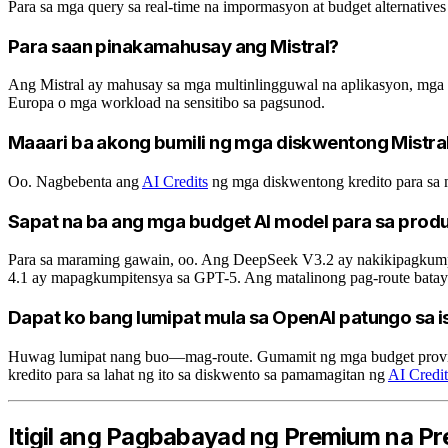
Para sa mga query sa real-time na impormasyon at budget alternativ
Para saan pinakamahusay ang Mistral?
Ang Mistral ay mahusay sa mga multinlingguwal na aplikasyon, mga ki
Europa o mga workload na sensitibo sa pagsunod.
Maaari ba akong bumili ng mga diskwentong Mistral
Oo. Nagbebenta ang
AI Credits
ng mga diskwentong kredito para sa 
Sapat na ba ang mga budget AI model para sa prod
Para sa maraming gawain, oo. Ang DeepSeek V3.2 ay nakikipagkum
4.1 ay mapagkumpitensya sa GPT-5. Ang matalinong pag-route batay 
Dapat ko bang lumipat mula sa OpenAI patungo sa 
Huwag lumipat nang buo—mag-route. Gumamit ng mga budget provide
kredito para sa lahat ng ito sa diskwento sa pamamagitan ng
AI Credit
Itigil ang Pagbabayad ng Premium na P