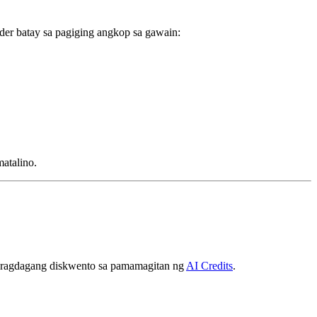
er batay sa pagiging angkop sa gawain:
atalino.
aragdagang diskwento sa pamamagitan ng
AI Credits
.