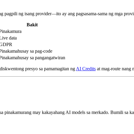
g pagpili ng isang provider—ito ay ang pagsasama-sama ng mga provid
Bakit
Pinakamura
Live data
GDPR
Pinakamahusay sa pag-code
Pinakamahusay sa pangangatwiran
diskwentong presyo sa pamamagitan ng
AI Credits
at mag-route nang m
 sa pinakamurang may kakayahang AI models sa merkado. Bumili sa k