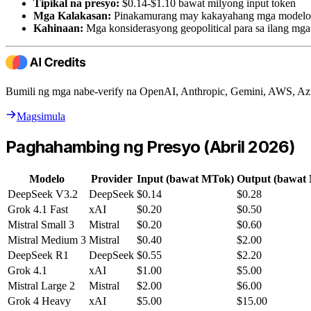
Tipikal na presyo:
$0.14-$1.10 bawat milyong input token
Mga Kalakasan:
Pinakamurang may kakayahang mga modelo s
Kahinaan:
Mga konsiderasyong geopolitical para sa ilang mga
Bumili ng mga nabe-verify na OpenAI, Anthropic, Gemini, AWS, Az
Magsimula
Paghahambing ng Presyo (Abril 2026)
Modelo
Provider
Input (bawat MTok)
Output (bawat
DeepSeek V3.2
DeepSeek
$0.14
$0.28
Grok 4.1 Fast
xAI
$0.20
$0.50
Mistral Small 3
Mistral
$0.20
$0.60
Mistral Medium 3
Mistral
$0.40
$2.00
DeepSeek R1
DeepSeek
$0.55
$2.20
Grok 4.1
xAI
$1.00
$5.00
Mistral Large 2
Mistral
$2.00
$6.00
Grok 4 Heavy
xAI
$5.00
$15.00