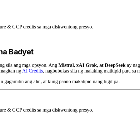
ure & GCP credits sa mga diskwentong presyo.
 na Badyet
ang sila ang mga opsyon. Ang
Mistral, xAI Grok, at DeepSeek
ay nag
amagitan ng
AI Credits
, nagbubukas sila ng malaking matitipid para sa 
 gagamitin ang alin, at kung paano makatipid nang higit pa.
ure & GCP credits sa mga diskwentong presyo.