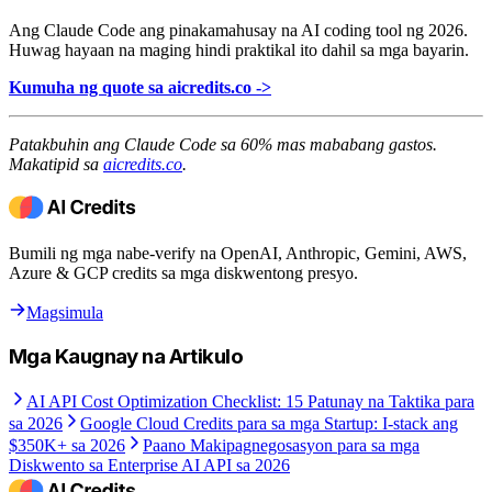
Ang Claude Code ang pinakamahusay na AI coding tool ng 2026.
Huwag hayaan na maging hindi praktikal ito dahil sa mga bayarin.
Kumuha ng quote sa aicredits.co ->
Patakbuhin ang Claude Code sa 60% mas mababang gastos.
Makatipid sa
aicredits.co
.
Bumili ng mga nabe-verify na OpenAI, Anthropic, Gemini, AWS,
Azure & GCP credits sa mga diskwentong presyo.
Magsimula
Mga Kaugnay na Artikulo
AI API Cost Optimization Checklist: 15 Patunay na Taktika para
sa 2026
Google Cloud Credits para sa mga Startup: I-stack ang
$350K+ sa 2026
Paano Makipagnegosasyon para sa mga
Diskwento sa Enterprise AI API sa 2026