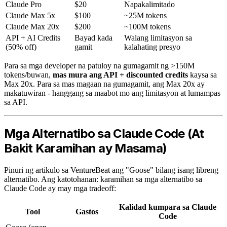
Claude Pro
$20
Napakalimitado
Claude Max 5x
$100
~25M tokens
Claude Max 20x
$200
~100M tokens
API + AI Credits
Bayad kada
Walang limitasyon sa
(50% off)
gamit
kalahating presyo
Para sa mga developer na patuloy na gumagamit ng >150M
tokens/buwan,
mas mura ang API + discounted credits
kaysa sa
Max 20x. Para sa mas magaan na gumagamit, ang Max 20x ay
makatuwiran - hanggang sa maabot mo ang limitasyon at lumampas
sa API.
Mga Alternatibo sa Claude Code (At
Bakit Karamihan ay Masama)
Pinuri ng artikulo sa VentureBeat ang "Goose" bilang isang libreng
alternatibo. Ang katotohanan: karamihan sa mga alternatibo sa
Claude Code ay may mga tradeoff:
Kalidad kumpara sa Claude
Tool
Gastos
Code