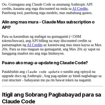
Oo. Gumagana ang Claude Code sa anumang Anthropic API
credits, kasama ang mga discounted na mula sa
AI Credits
.
Parehong tool, parehong mga modelo, mas mababang gastos.
Alin ang mas mura - Claude Max subscription o
API?
Para sa karamihan ng mabigat na gumagamit (>150M
tokens/buwan), ang API billing na may discounted credits sa
pamamagitan ng
AI Credits
ay karaniwang mas mura kaysa sa Max
20x. Para sa mas magaan na gumagamit, ang Max 20x ay sapat na
hanggang maabot mo ang mga limitasyon.
Paano ako mag-a-update ng Claude Code?
Patakbuhin ang
o sundin ang opisyal na
claude code update
upgrade docs ng Anthropic. Ang pag-update ay hindi nagbabago sa
cost structure - babayaran mo pa rin bawat token na nagamit.
Itigil ang Sobrang Pagbabayad para sa
Claude Code