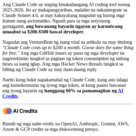
Ang Claude Code ay naging kinakailangang AI coding tool noong
2025-2026. Ito ay makapangyarihan, malalim na nakaintegrate sa
Claude Sonnet 4.6, at may kakayahang magsulat ng buong mga
feature nang awtomatiko. Ngunit para sa mga seryosong
gumagamit,
ang buwanang bayarin ngayon ay karaniwang
umaabot sa $200-$500 bawat developer
.
Nagsulat ang VentureBeat ng isang viral na artikulo na may titulong
"Claude Code costs up to $200 a month. Goose does the same thing
for free."
Ang mga GitHub issues ay puno ng mga developer na
nagrereklamo tungkol sa pagtaas ng token consumption ng tatlong
beses sa isang iglap. Ang mga Hacker News threads tungkol sa
billing ng Claude Code ay may daan-daang reply.
Narito kung bakit napakamahal ng Claude Code, kung ano talaga
ang kumokonsumo ng iyong mga token, at kung paano bawasan
ang iyong bayarin ng
hanggang 60% sa pamamagitan ng
AI
Credits
.
Bumili ng mga nabe-verify na OpenAI, Anthropic, Gemini, AWS,
Azure & GCP credits sa mga diskwentong presyo.