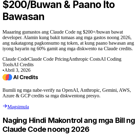
$200/Buwan & Paano Ito
Bawasan
Maaaring gumastos ang Claude Code ng $200+/buwan bawat
developer. Alamin kung bakit tumaas ang mga gastos noong 2026,
ang nakatagong pagkonsumo ng token, at kung paano bawasan ang
iyong bayarin ng 60% gamit ang mga diskwento na Claude credits.
Claude Code
Claude Code Pricing
Anthropic Costs
AI Coding
Tools
AI Credits
•
Abril 3, 2026
Bumili ng mga nabe-verify na OpenAI, Anthropic, Gemini, AWS,
Azure & GCP credits sa mga diskwentong presyo.
Magsimula
Naging Hindi Makontrol ang mga Bill ng
Claude Code noong 2026