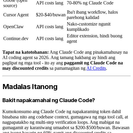
Goose (open
API costs lang
70-80% ng Claude Code
source)
Iba't ibang workflow, halos
Cursor Agent
$20-$40/buwan
parehong kalidad
Nako-customize ngunit
OpenClaw
API costs lang
kumplikado
Editor extension, hindi buong
Continue.dev
API costs lang
agent
Tapat na katotohanan:
Ang Claude Code ang pinakamahusay na
AI coding agent sa 2026. Ang tamang hakbang ay hindi ang
paglipat ng mga tool - ito ay ang
paggamit ng Claude Code na
may discounted credits
sa pamamagitan ng
AI Credits
.
Madalas Itanong
Bakit napakamahal ng Claude Code?
Kumokonsumo ang Claude Code ng napakaraming token dahil
binabasa nito ang codebase context, gumagawa ng mga tool call, at
nagpapatakbo ng multi-step verification loops. Ang mabigat na
gumagamit ay karaniwang umaabot sa $200-$500/buwan. Bawasan
ang iyong bayarin ng 60% gamit ang discounted credits sa