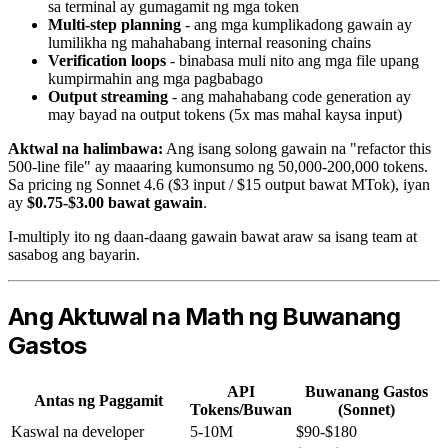
sa terminal ay gumagamit ng mga token
Multi-step planning
- ang mga kumplikadong gawain ay
lumilikha ng mahahabang internal reasoning chains
Verification loops
- binabasa muli nito ang mga file upang
kumpirmahin ang mga pagbabago
Output streaming
- ang mahahabang code generation ay
may bayad na output tokens (5x mas mahal kaysa input)
Aktwal na halimbawa:
Ang isang solong gawain na "refactor this
500-line file" ay maaaring kumonsumo ng 50,000-200,000 tokens.
Sa pricing ng Sonnet 4.6 ($3 input / $15 output bawat MTok), iyan
ay
$0.75-$3.00 bawat gawain
.
I-multiply ito ng daan-daang gawain bawat araw sa isang team at
sasabog ang bayarin.
Ang Aktuwal na Math ng Buwanang
Gastos
API
Buwanang Gastos
Antas ng Paggamit
Tokens/Buwan
(Sonnet)
Kaswal na developer
5-10M
$90-$180