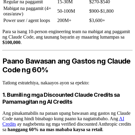
Regular na paggamit
15-30M
$270-$540
Mabigat na paggamit (4+
50-100M
$900-$1,800
oras/araw)
Power user / agent loops
200M+
$3,600+
Para sa isang 10-person engineering team na mabigat ang paggamit
ng Claude Code, ang taunang bayarin ay maaaring lumampas sa
$100,000
.
Paano Bawasan ang Gastos ng Claude
Code ng 60%
Tatlong estratehiya, nakaayos ayon sa epekto:
1. Bumili ng mga Discounted Claude Credits sa
Pamamagitan ng AI Credits
Ang pinakamabilis na paraan upang bawasan ang gastos ng Claude
Code nang hindi binabago kung paano ka nagtatrabaho. Ang
AI
Credits
ay nagbebenta ng mga verified discounted Anthropic credits
sa
hanggang 60% na mas mababa kaysa sa retail
.