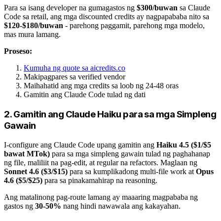
Para sa isang developer na gumagastos ng
$300/buwan
sa Claude
Code sa retail, ang mga discounted credits ay nagpapababa nito sa
$120-$180/buwan
- parehong paggamit, parehong mga modelo,
mas mura lamang.
Proseso:
Kumuha ng quote sa aicredits.co
Makipagpares sa verified vendor
Maihahatid ang mga credits sa loob ng 24-48 oras
Gamitin ang Claude Code tulad ng dati
2. Gamitin ang Claude Haiku para sa mga Simpleng
Gawain
I-configure ang Claude Code upang gamitin ang
Haiku 4.5 ($1/$5
bawat MTok)
para sa mga simpleng gawain tulad ng paghahanap
ng file, maliliit na pag-edit, at regular na refactors. Maglaan ng
Sonnet 4.6 ($3/$15)
para sa kumplikadong multi-file work at
Opus
4.6 ($5/$25)
para sa pinakamahirap na reasoning.
Ang matalinong pag-route lamang ay maaaring magpababa ng
gastos ng
30-50%
nang hindi nawawala ang kakayahan.