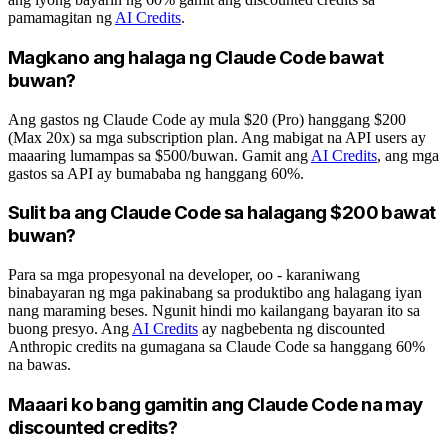
pamamagitan ng
AI Credits
.
Magkano ang halaga ng Claude Code bawat
buwan?
Ang gastos ng Claude Code ay mula $20 (Pro) hanggang $200
(Max 20x) sa mga subscription plan. Ang mabigat na API users ay
maaaring lumampas sa $500/buwan. Gamit ang
AI Credits
, ang mga
gastos sa API ay bumababa ng hanggang 60%.
Sulit ba ang Claude Code sa halagang $200 bawat
buwan?
Para sa mga propesyonal na developer, oo - karaniwang
binabayaran ng mga pakinabang sa produktibo ang halagang iyan
nang maraming beses. Ngunit hindi mo kailangang bayaran ito sa
buong presyo. Ang
AI Credits
ay nagbebenta ng discounted
Anthropic credits na gumagana sa Claude Code sa hanggang 60%
na bawas.
Maaari ko bang gamitin ang Claude Code na may
discounted credits?