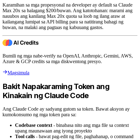
Karamihan sa mga propesyonal na developer ay default sa Claude
Max 20x sa halagang $200/buwan. Ang katotohanan: marami ang
nauubos ang kanilang Max 20x quota sa loob ng ilang araw at
kailangang lumipat sa API billing para sa natitirang bahagi ng
buwan, na malaki ang pagtaas ng kabuuang gastos.
Bumili ng mga nabe-verify na OpenAI, Anthropic, Gemini, AWS,
Azure & GCP credits sa mga diskwentong presyo.
Magsimula
Bakit Napakaraming Token ang
Kinakain ng Claude Code
Ang Claude Code ay sadyang gutom sa token. Bawat aksyon ay
kumokonsumo ng mga token para sa:
Codebase context
- binabasa nito ang mga file sa context
upang maunawaan ang iyong proyekto
Tool calls
- bawat pag-edit ng file, paghahanap, o command