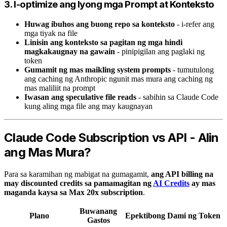
3. I-optimize ang Iyong mga Prompt at Konteksto
Huwag ibuhos ang buong repo sa konteksto
- i-refer ang
mga tiyak na file
Linisin ang konteksto sa pagitan ng mga hindi
magkakaugnay na gawain
- pinipigilan ang paglaki ng
token
Gumamit ng mas maikling system prompts
- tumutulong
ang caching ng Anthropic ngunit mas mura ang caching ng
mas maliliit na prompt
Iwasan ang speculative file reads
- sabihin sa Claude Code
kung aling mga file ang may kaugnayan
Claude Code Subscription vs API - Alin
ang Mas Mura?
Para sa karamihan ng mabigat na gumagamit,
ang API billing na
may discounted credits sa pamamagitan ng
AI Credits
ay mas
maganda kaysa sa Max 20x subscription
.
Buwanang
Plano
Epektibong Dami ng Token
Gastos