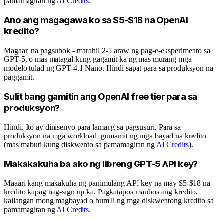
pamamagitan ng
AI Credits
.
Ano ang magagawa ko sa $5-$18 na OpenAI
kredito?
Magaan na pagsubok - marahil 2-5 araw ng pag-e-eksperimento sa
GPT-5, o mas matagal kung gagamit ka ng mas murang mga
modelo tulad ng GPT-4.1 Nano. Hindi sapat para sa produksyon na
paggamit.
Sulit bang gamitin ang OpenAI free tier para sa
produksyon?
Hindi. Ito ay dinisenyo para lamang sa pagsusuri. Para sa
produksyon na mga workload, gumamit ng mga bayad na kredito
(mas mabuti kung diskwento sa pamamagitan ng
AI Credits
).
Makakakuha ba ako ng libreng GPT-5 API key?
Maaari kang makakuha ng panimulang API key na may $5-$18 na
kredito kapag nag-sign up ka. Pagkatapos maubos ang kredito,
kailangan mong magbayad o bumili ng mga diskwentong kredito sa
pamamagitan ng
AI Credits
.