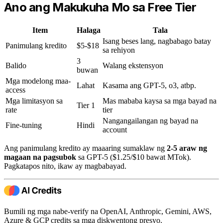
Ano ang Makukuha Mo sa Free Tier
Item
Halaga
Tala
Isang beses lang, nagbabago batay
Panimulang kredito
$5-$18
sa rehiyon
3
Balido
Walang ekstensyon
buwan
Mga modelong maa-
Lahat
Kasama ang GPT-5, o3, atbp.
access
Mga limitasyon sa
Mas mababa kaysa sa mga bayad na
Tier 1
rate
tier
Nangangailangan ng bayad na
Fine-tuning
Hindi
account
Ang panimulang kredito ay maaaring sumaklaw ng
2-5 araw ng
magaan na pagsubok
sa GPT-5 ($1.25/$10 bawat MTok).
Pagkatapos nito, ikaw ay magbabayad.
Bumili ng mga nabe-verify na OpenAI, Anthropic, Gemini, AWS,
Azure & GCP credits sa mga diskwentong presyo.