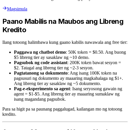
Magsimula
Paano Mabilis na Maubos ang Libreng
Kredito
Ilang totoong halimbawa kung gaano kabilis nawawala ang free tier:
Paggawa ng chatbot demo
: 50K token = $0.50. Ang buong
$5 libreng tier ay sasaklaw ng ~10 demo.
Pagsubok ng code assistant
: 200K token bawat sesyon =
$2. Tatagal ang libreng tier ng ~2-3 sesyon.
Pagtatanong sa dokumento
: Ang isang 100K token na
pagsusuri ng dokumento ay maaaring magkahalaga ng $1+.
Ang libreng tier ay sasaklaw ng ~5 dokumento.
Pag-e-eksperimento sa agent
: Isang seryosong gawain ng
agent = $1-$5. Ang libreng tier ay maaaring sumaklaw ng
isang magandang pagsubok.
Para sa higit pa sa paunang paggalugad, kailangan mo ng totoong
kredito.