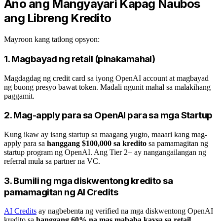
Ano ang Mangyayari Kapag Naubos
ang Libreng Kredito
Mayroon kang tatlong opsyon:
1. Magbayad ng retail (pinakamahal)
Magdagdag ng credit card sa iyong OpenAI account at magbayad
ng buong presyo bawat token. Madali ngunit mahal sa malakihang
paggamit.
2. Mag-apply para sa OpenAI para sa mga Startup
Kung ikaw ay isang startup sa maagang yugto, maaari kang mag-
apply para sa
hanggang $100,000 sa kredito
sa pamamagitan ng
startup program ng OpenAI. Ang Tier 2+ ay nangangailangan ng
referral mula sa partner na VC.
3. Bumili ng mga diskwentong kredito sa
pamamagitan ng AI Credits
AI Credits
ay nagbebenta ng verified na mga diskwentong OpenAI
kredito sa
hanggang 60% na mas mababa kaysa sa retail
.