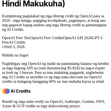
Hindi Makukuha)
Kumpletong paglalahad ng mga libreng credit ng OpenAI para sa
2026 - mga halaga, pagiging kwalipikado, pagtatapos, at kung ano
ang gagawin kapag naubos ang mga libreng credit sa pamamagitan
ng AI Credits.
OpenAI Free Tier
OpenAI Free Credits
OpenAI API 2026
GPT-5
Free
AI Credits
•
Abril 3, 2026
Mabilis na Sagot
Nagbibigay ang OpenAI ng maliit na panimulang balanse ng kredito
sa mga bagong API account (karaniwang $5-$18) na nag-e-expire
sa loob ng 3 buwan. Para sa mas malaking paggamit, nagbebenta
ang AI Credits sa aicredits.co ng mga naka-discount na OpenAI
credits sa halagang hanggang 60% na mas mababa kaysa sa retail.
Bumili ng mga nabe-verify na OpenAI, Anthropic, Gemini, AWS,
Azure & GCP credits sa mga diskwentong presyo.