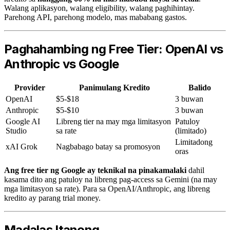
Walang aplikasyon, walang eligibility, walang paghihintay.
Parehong API, parehong modelo, mas mababang gastos.
Paghahambing ng Free Tier: OpenAI vs
Anthropic vs Google
Provider
Panimulang Kredito
Balido
OpenAI
$5-$18
3 buwan
Anthropic
$5-$10
3 buwan
Google AI
Libreng tier na may mga limitasyon
Patuloy
Studio
sa rate
(limitado)
Limitadong
xAI Grok
Nagbabago batay sa promosyon
oras
Ang free tier ng Google ay teknikal na pinakamalaki
dahil
kasama dito ang patuloy na libreng pag-access sa Gemini (na may
mga limitasyon sa rate). Para sa OpenAI/Anthropic, ang libreng
kredito ay parang trial money.
Madalas Itanong