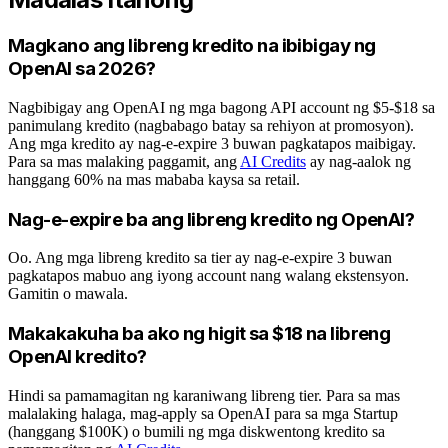
Magkano ang libreng kredito na ibibigay ng
OpenAI sa 2026?
Nagbibigay ang OpenAI ng mga bagong API account ng $5-$18 sa
panimulang kredito (nagbabago batay sa rehiyon at promosyon).
Ang mga kredito ay nag-e-expire 3 buwan pagkatapos maibigay.
Para sa mas malaking paggamit, ang
AI Credits
ay nag-aalok ng
hanggang 60% na mas mababa kaysa sa retail.
Nag-e-expire ba ang libreng kredito ng OpenAI?
Oo. Ang mga libreng kredito sa tier ay nag-e-expire 3 buwan
pagkatapos mabuo ang iyong account nang walang ekstensyon.
Gamitin o mawala.
Makakakuha ba ako ng higit sa $18 na libreng
OpenAI kredito?
Hindi sa pamamagitan ng karaniwang libreng tier. Para sa mas
malalaking halaga, mag-apply sa OpenAI para sa mga Startup
(hanggang $100K) o bumili ng mga diskwentong kredito sa