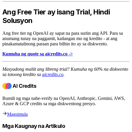
Ang Free Tier ay isang Trial, Hindi
Solusyon
Ang free tier ng OpenAI ay sapat na para suriin ang API. Para sa
anumang tunay na paggamit, kailangan mo ng kredito - at ang
pinakamatalinong paraan para bilhin ito ay sa diskwento.
Kumuha ng quote sa aicredits.co ->
Masyadong maliit ang libreng trial? Kumuha ng 60% na diskwento
sa totoong kredito sa
aicredits.co
.
Bumili ng mga nabe-verify na OpenAI, Anthropic, Gemini, AWS,
Azure & GCP credits sa mga diskwentong presyo.
Magsimula
Mga Kaugnay na Artikulo