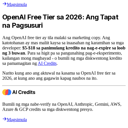
Magsimula
OpenAI Free Tier sa 2026: Ang Tapat
na Pagsusuri
Ang OpenAI free tier ay tila malaki sa marketing copy. Ang
katotohanan ay mas maliit kaysa sa inaasahan ng karamihan sa mga
developer:
$5-$18 sa panimulang kredito na nag-e-expire sa loob
ng 3 buwan
. Para sa higit pa sa pangunahing pag-e-eksperimento,
kailangan mong magbayad - o bumili ng mga diskwentong kredito
sa pamamagitan ng
AI Credits
.
Narito kung ano ang aktuwal na kasama sa OpenAI free tier sa
2026, at kung ano ang gagawin kapag naubos na ito.
Bumili ng mga nabe-verify na OpenAI, Anthropic, Gemini, AWS,
Azure & GCP credits sa mga diskwentong presyo.
Magsimula