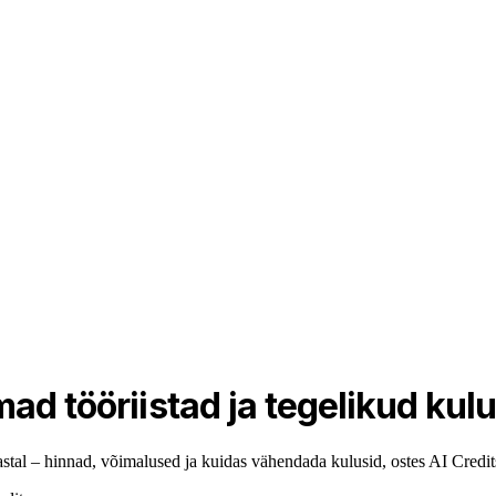
ad tööriistad ja tegelikud kul
aastal – hinnad, võimalused ja kuidas vähendada kulusid, ostes AI Credi