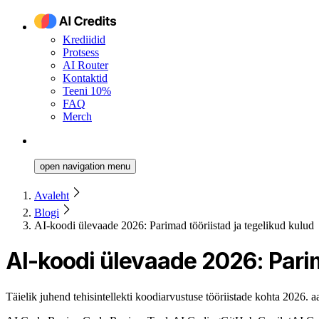
Krediidid
Protsess
AI Router
Kontaktid
Teeni 10%
FAQ
Merch
open navigation menu
Avaleht
Blogi
AI-koodi ülevaade 2026: Parimad tööriistad ja tegelikud kulud
AI-koodi ülevaade 2026: Parim
Täielik juhend tehisintellekti koodiarvustuse tööriistade kohta 2026. 