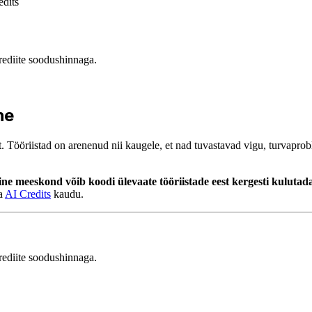
edits
ediite soodushinnaga.
ne
 Tööriistad on arenenud nii kaugele, et nad tuvastavad vigu, turvaproble
ine meeskond võib koodi ülevaate tööriistade eest kergesti kulutad
da
AI Credits
kaudu.
ediite soodushinnaga.