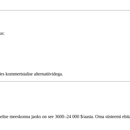
us:
es kommertsialise alternatiividega.
melise meeskonna jaoks on see 3600–24 000 $/aasta. Oma süsteemi ehi