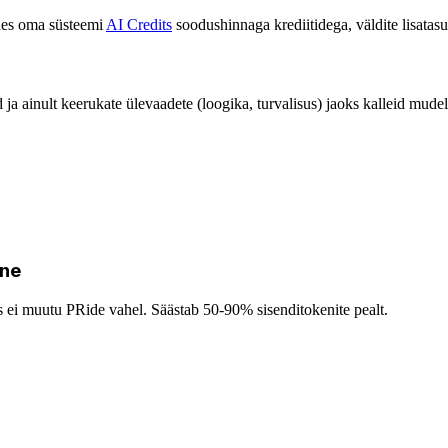
ades oma süsteemi
AI Credits
soodushinnaga krediitidega, väldite lisatasu
 ja ainult keerukate ülevaadete (loogika, turvalisus) jaoks kalleid mudel
ine
 ei muutu PRide vahel. Säästab 50-90% sisenditokenite pealt.