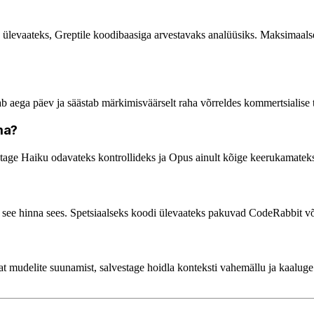
s ülevaateks, Greptile koodibaasiga arvestavaks analüüsiks. Maksimaa
b aega päev ja säästab märkimisväärselt raha võrreldes kommertsialise
ma?
age Haiku odavateks kontrollideks ja Opus ainult kõige keerukamateks
 see hinna sees. Spetsiaalseks koodi ülevaateks pakuvad CodeRabbit v
t mudelite suunamist, salvestage hoidla konteksti vahemällu ja kaaluge 