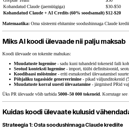
Greptile Team
$50
Kohandatud Claude (jaemüügiga)
$30-$50
Kohandatud Claude + AI Credits (60% soodsamalt)
$12-$20
Matemaatika:
Oma süsteemi ehitamine soodushinnaga Claude kredii
Miks AI koodi ülevaade nii palju maksab
Koodi ülevaade on tokenite mahukas:
Muudatuste lugemine
- sadu kuni tuhandeid tokeneid faili koh
Seotud konteksti lugemine
- import, tüübi definitsioonid, seotu
Koodibaasi mõistmine
- eriti esmakordsel ülevaatamisel suurte
Põhjaliku tagasiside genereerimine
- pikad väljunditokenid (
Muudatuste korral uuesti ülevaatamine
- järgmised PRid vaj
Üks PR ülevaade võib tarbida
5000–50 000 tokeneid
. Korrutage see
Kuidas koodi ülevaate kulusid vähendad
Strateegia 1: Osta soodushinnaga Claude krediite