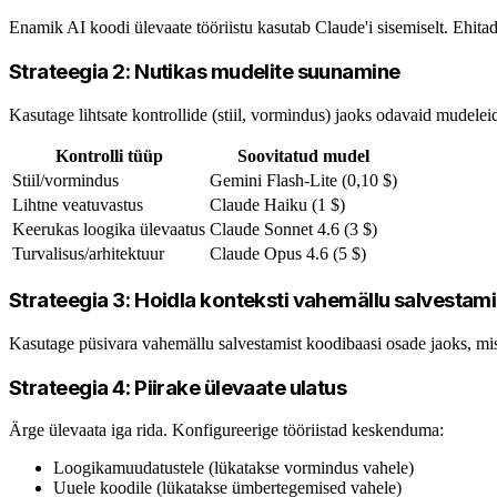
Enamik AI koodi ülevaate tööriistu kasutab Claude'i sisemiselt. Ehit
Strateegia 2: Nutikas mudelite suunamine
Kasutage lihtsate kontrollide (stiil, vormindus) jaoks odavaid mudeleid
Kontrolli tüüp
Soovitatud mudel
Stiil/vormindus
Gemini Flash-Lite (0,10 $)
Lihtne veatuvastus
Claude Haiku (1 $)
Keerukas loogika ülevaatus
Claude Sonnet 4.6 (3 $)
Turvalisus/arhitektuur
Claude Opus 4.6 (5 $)
Strateegia 3: Hoidla konteksti vahemällu salvestam
Kasutage püsivara vahemällu salvestamist koodibaasi osade jaoks, mis
Strateegia 4: Piirake ülevaate ulatus
Ärge ülevaata iga rida. Konfigureerige tööriistad keskenduma:
Loogikamuudatustele (lükatakse vormindus vahele)
Uuele koodile (lükatakse ümbertegemised vahele)