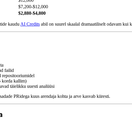
$12,000
$7,200-$12,000
$2,880-$4,800
tide kaudu
AI Credits
abil on suurel skaalal dramaatiliselt odavam kui k
ta
d failid
l repositooriumidel
5 korda kallim)
avad täielikku uuesti analüüsi
 sadade PRidega kuus arendaja kohta ja arve kasvab kiiresti.
a