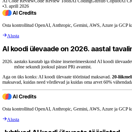
AI Code Review
Code Review Tools
AI Coding
GitHub Copilot
AI Cr
•
3. aprill 2026
Osta kontrollitud OpenAI, Anthropic, Gemini, AWS, Azure ja GCP kr
Alusta
AI koodi ülevaade on 2026. aastal tavali
aastaks kasutab iga tõsine insenerimeeskond AI koodi ülevaadet.
mõne sekundi jooksul pärast PRi avamist.
Aga on üks konks: AI koodi ülevaate tööriistad maksavad.
20-liikmel
maksavad, kuidas need võrdlevad ja kuidas oma arvet 60% vähenda
Osta kontrollitud OpenAI, Anthropic, Gemini, AWS, Azure ja GCP kr
Alusta