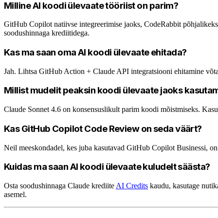
Milline AI koodi ülevaate tööriist on parim?
GitHub Copilot natiivse integreerimise jaoks, CodeRabbit põhjalikek
soodushinnaga krediitidega.
Kas ma saan oma AI koodi ülevaate ehitada?
Jah. Lihtsa GitHub Action + Claude API integratsiooni ehitamine võta
Millist mudelit peaksin koodi ülevaate jaoks kasuta
Claude Sonnet 4.6 on konsensuslikult parim koodi mõistmiseks. Kasut
Kas GitHub Copilot Code Review on seda väärt?
Neil meeskondadel, kes juba kasutavad GitHub Copilot Businessi, on
Kuidas ma saan AI koodi ülevaate kuludelt säästa?
Osta soodushinnaga Claude krediite
AI Credits
kaudu, kasutage nutika
asemel.