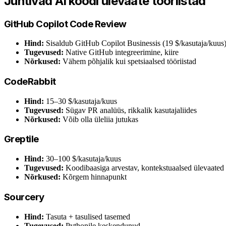
Juhtivad AI koodi ülevaate tööriistad
GitHub Copilot Code Review
Hind:
Sisaldub GitHub Copilot Businessis (19 $/kasutaja/kuus
Tugevused:
Native GitHub integreerimine, kiire
Nõrkused:
Vähem põhjalik kui spetsiaalsed tööriistad
CodeRabbit
Hind:
15–30 $/kasutaja/kuus
Tugevused:
Sügav PR analüüs, rikkalik kasutajaliides
Nõrkused:
Võib olla üleliia jutukas
Greptile
Hind:
30–100 $/kasutaja/kuus
Tugevused:
Koodibaasiga arvestav, kontekstuaalsed ülevaated
Nõrkused:
Kõrgem hinnapunkt
Sourcery
Hind:
Tasuta + tasulised tasemed
Tugevused:
Pythonile keskendunud