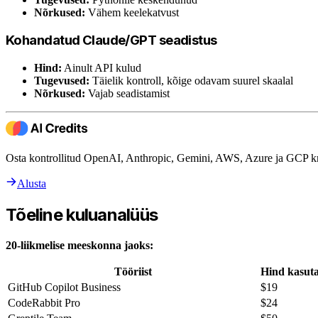
Nõrkused:
Vähem keelekatvust
Kohandatud Claude/GPT seadistus
Hind:
Ainult API kulud
Tugevused:
Täielik kontroll, kõige odavam suurel skaalal
Nõrkused:
Vajab seadistamist
Osta kontrollitud OpenAI, Anthropic, Gemini, AWS, Azure ja GCP kr
Alusta
Tõeline kuluanalüüs
20-liikmelise meeskonna jaoks:
Tööriist
Hind kasuta
GitHub Copilot Business
$19
CodeRabbit Pro
$24