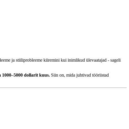
eme ja stiiliprobleeme kiiremini kui inimlikud ülevaatajad - sageli
a 1000–5000 dollarit kuus.
Siin on, mida juhtivad tööriistad