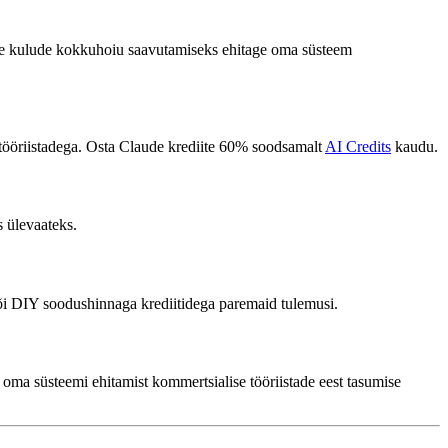
lse kulude kokkuhoiu saavutamiseks ehitage oma süsteem
 tööriistadega. Osta Claude krediite 60% soodsamalt
AI Credits
kaudu.
 ülevaateks.
õi DIY soodushinnaga krediitidega paremaid tulemusi.
oma süsteemi ehitamist kommertsialise tööriistade eest tasumise