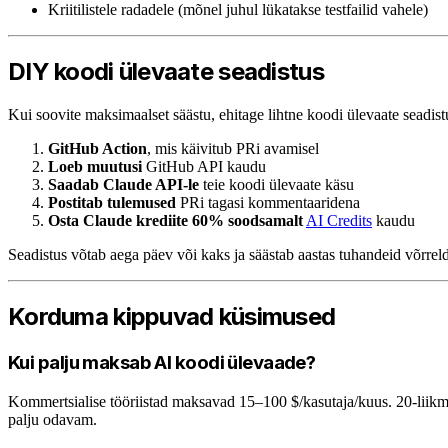
Kriitilistele radadele (mõnel juhul lükatakse testfailid vahele)
DIY koodi ülevaate seadistus
Kui soovite maksimaalset säästu, ehitage lihtne koodi ülevaate seadist
GitHub Action
, mis käivitub PRi avamisel
Loeb muutusi
GitHub API kaudu
Saadab Claude API-le
teie koodi ülevaate käsu
Postitab tulemused
PRi tagasi kommentaaridena
Osta Claude krediite 60% soodsamalt
AI Credits
kaudu
Seadistus võtab aega päev või kaks ja säästab aastas tuhandeid võrreld
Korduma kippuvad küsimused
Kui palju maksab AI koodi ülevaade?
Kommertsialise tööriistad maksavad 15–100 $/kasutaja/kuus. 20-liik
palju odavam.