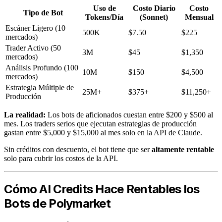
Uso de
Costo Diario
Costo
Tipo de Bot
Tokens/Día
(Sonnet)
Mensual
Escáner Ligero (10
500K
$7.50
$225
mercados)
Trader Activo (50
3M
$45
$1,350
mercados)
Análisis Profundo (100
10M
$150
$4,500
mercados)
Estrategia Múltiple de
25M+
$375+
$11,250+
Producción
La realidad:
Los bots de aficionados cuestan entre $200 y $500 al
mes. Los traders serios que ejecutan estrategias de producción
gastan entre $5,000 y $15,000 al mes solo en la API de Claude.
Sin créditos con descuento, el bot tiene que ser
altamente rentable
solo para cubrir los costos de la API.
Cómo AI Credits Hace Rentables los
Bots de Polymarket