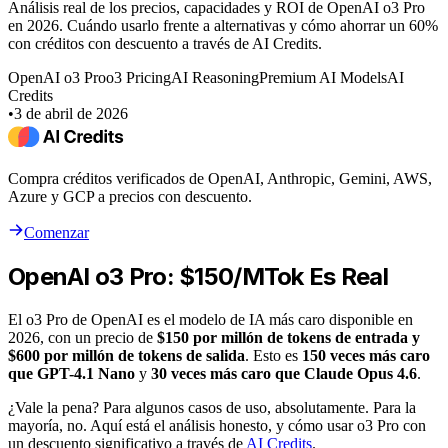
Análisis real de los precios, capacidades y ROI de OpenAI o3 Pro
en 2026. Cuándo usarlo frente a alternativas y cómo ahorrar un 60%
con créditos con descuento a través de AI Credits.
OpenAI o3 Pro
o3 Pricing
AI Reasoning
Premium AI Models
AI
Credits
•
3 de abril de 2026
Compra créditos verificados de OpenAI, Anthropic, Gemini, AWS,
Azure y GCP a precios con descuento.
Comenzar
OpenAI o3 Pro: $150/MTok Es Real
El o3 Pro de OpenAI es el modelo de IA más caro disponible en
2026, con un precio de
$150 por millón de tokens de entrada y
$600 por millón de tokens de salida
. Esto es
150 veces más caro
que GPT-4.1 Nano
y
30 veces más caro que Claude Opus 4.6
.
¿Vale la pena? Para algunos casos de uso, absolutamente. Para la
mayoría, no. Aquí está el análisis honesto, y cómo usar o3 Pro con
un descuento significativo a través de
AI Credits
.