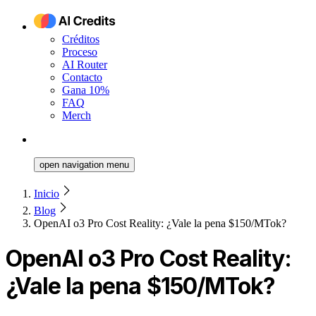
Créditos
Proceso
AI Router
Contacto
Gana 10%
FAQ
Merch
open navigation menu
Inicio
Blog
OpenAI o3 Pro Cost Reality: ¿Vale la pena $150/MTok?
OpenAI o3 Pro Cost Reality:
¿Vale la pena $150/MTok?