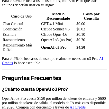
Para el 95% de los casos de uso de IA,
no
. Esto es lo que esos
equipos deberían usar en su lugar:
Modelo
Costo por
Caso de Uso
Recomendado
Consulta
Chat General
GPT-4.1 Mini
$0.001
Codificación
Claude Sonnet 4.6
$0.02
Escritura
Claude Opus 4.6
$0.10
Razonamiento
OpenAI o3 (no Pro)
$0.30
Razonamiento Más
OpenAI o3 Pro
$4.50
Difícil
Para el 5% de los casos de uso que realmente necesitan o3 Pro,
AI
Credits
lo hace asequible.
Preguntas Frecuentes
¿Cuánto cuesta OpenAI o3 Pro?
OpenAI o3 Pro cuesta $150 por millón de tokens de entrada y $600
por millón de tokens de salida, el modelo de IA más caro disponible
en 2026. Compra con descuento a través de
AI Credits
.