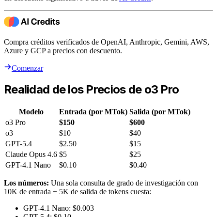
Compra créditos verificados de OpenAI, Anthropic, Gemini, AWS,
Azure y GCP a precios con descuento.
Comenzar
Realidad de los Precios de o3 Pro
Modelo
Entrada (por MTok)
Salida (por MTok)
o3 Pro
$150
$600
o3
$10
$40
GPT-5.4
$2.50
$15
Claude Opus 4.6
$5
$25
GPT-4.1 Nano
$0.10
$0.40
Los números:
Una sola consulta de grado de investigación con
10K de entrada + 5K de salida de tokens cuesta:
GPT-4.1 Nano: $0.003
GPT-5.4: $0.10