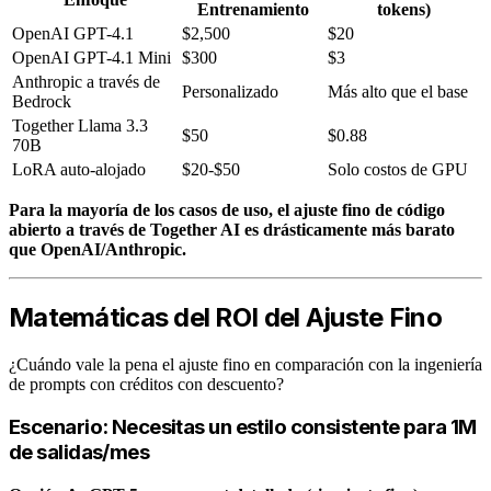
Entrenamiento
tokens)
OpenAI GPT-4.1
$2,500
$20
OpenAI GPT-4.1 Mini
$300
$3
Anthropic a través de
Personalizado
Más alto que el base
Bedrock
Together Llama 3.3
$50
$0.88
70B
LoRA auto-alojado
$20-$50
Solo costos de GPU
Para la mayoría de los casos de uso, el ajuste fino de código
abierto a través de Together AI es drásticamente más barato
que OpenAI/Anthropic.
Matemáticas del ROI del Ajuste Fino
¿Cuándo vale la pena el ajuste fino en comparación con la ingeniería
de prompts con créditos con descuento?
Escenario: Necesitas un estilo consistente para 1M
de salidas/mes