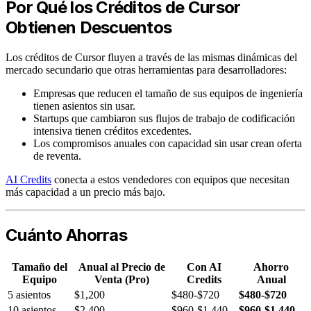
Por Qué los Créditos de Cursor
Obtienen Descuentos
Los créditos de Cursor fluyen a través de las mismas dinámicas del
mercado secundario que otras herramientas para desarrolladores:
Empresas que reducen el tamaño de sus equipos de ingeniería
tienen asientos sin usar.
Startups que cambiaron sus flujos de trabajo de codificación
intensiva tienen créditos excedentes.
Los compromisos anuales con capacidad sin usar crean oferta
de reventa.
AI Credits
conecta a estos vendedores con equipos que necesitan
más capacidad a un precio más bajo.
Cuánto Ahorras
Tamaño del
Anual al Precio de
Con AI
Ahorro
Equipo
Venta (Pro)
Credits
Anual
5 asientos
$1,200
$480-$720
$480-$720
10 asientos
$2,400
$960-$1,440
$960-$1,440