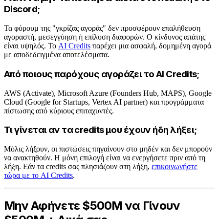
Discord;
Τα φόρουμ της "γκρίζας αγοράς" δεν προσφέρουν επαλήθευση
αγοραστή, μεσεγγύηση ή επίλυση διαφορών. Ο κίνδυνος απάτης
είναι υψηλός. Το
AI Credits
παρέχει μια ασφαλή, δομημένη αγορά
με αποδεδειγμένα αποτελέσματα.
Από ποιους παρόχους αγοράζει το AI Credits;
AWS (Activate), Microsoft Azure (Founders Hub, MAPS), Google
Cloud (Google for Startups, Vertex AI partner) και προγράμματα
πίστωσης από κύριους επιταχυντές.
Τι γίνεται αν τα credits μου έχουν ήδη λήξει;
Μόλις λήξουν, οι πιστώσεις πηγαίνουν στο μηδέν και δεν μπορούν
να ανακτηθούν. Η μόνη επιλογή είναι να ενεργήσετε πριν από τη
λήξη. Εάν τα credits σας πλησιάζουν στη λήξη,
επικοινωνήστε
τώρα με το AI Credits
.
Μην Αφήνετε $500M να Γίνουν