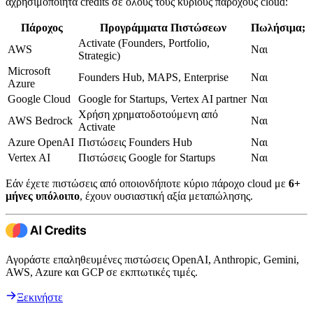
αχρησιμοποίητα credits σε όλους τους κύριους παρόχους cloud:
Πάροχος
Προγράμματα Πιστώσεων
Πωλήσιμα;
Activate (Founders, Portfolio,
AWS
Ναι
Strategic)
Microsoft
Founders Hub, MAPS, Enterprise
Ναι
Azure
Google Cloud
Google for Startups, Vertex AI partner
Ναι
Χρήση χρηματοδοτούμενη από
AWS Bedrock
Ναι
Activate
Azure OpenAI
Πιστώσεις Founders Hub
Ναι
Vertex AI
Πιστώσεις Google for Startups
Ναι
Εάν έχετε πιστώσεις από οποιονδήποτε κύριο πάροχο cloud με
6+
μήνες υπόλοιπο
, έχουν ουσιαστική αξία μεταπώλησης.
Αγοράστε επαληθευμένες πιστώσεις OpenAI, Anthropic, Gemini,
AWS, Azure και GCP σε εκπτωτικές τιμές.
Ξεκινήστε