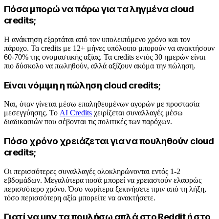
Πόσα μπορώ να πάρω για τα ληγμένα cloud
credits;
Η ανάκτηση εξαρτάται από τον υπολειπόμενο χρόνο και τον
πάροχο. Τα credits με 12+ μήνες υπόλοιπο μπορούν να ανακτήσουν
60-70% της ονομαστικής αξίας. Τα credits εντός 30 ημερών είναι
πιο δύσκολο να πωληθούν, αλλά αξίζουν ακόμα την πώληση.
Είναι νόμιμη η πώληση cloud credits;
Ναι, όταν γίνεται μέσω επαληθευμένων αγορών με προστασία
μεσεγγύησης. Το
AI Credits
χειρίζεται συναλλαγές μέσω
διαδικασιών που σέβονται τις πολιτικές των παρόχων.
Πόσο χρόνο χρειάζεται για να πουληθούν cloud
credits;
Οι περισσότερες συναλλαγές ολοκληρώνονται εντός 1-2
εβδομάδων. Μεγαλύτερα ποσά μπορεί να χρειαστούν ελαφρώς
περισσότερο χρόνο. Όσο νωρίτερα ξεκινήσετε πριν από τη λήξη,
τόσο περισσότερη αξία μπορείτε να ανακτήσετε.
Γιατί να μην τα πουλήσω απλά στο Reddit ή στο