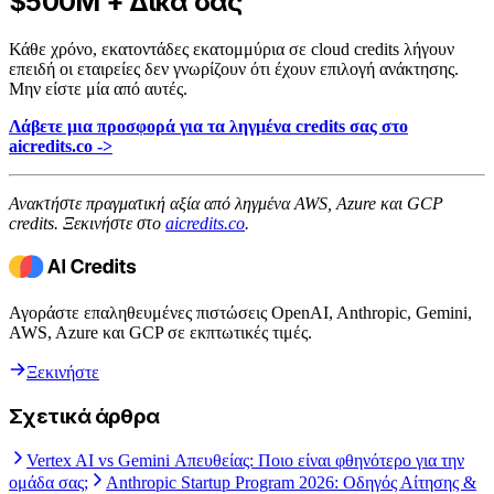
$500M + Δικά σας
Κάθε χρόνο, εκατοντάδες εκατομμύρια σε cloud credits λήγουν
επειδή οι εταιρείες δεν γνωρίζουν ότι έχουν επιλογή ανάκτησης.
Μην είστε μία από αυτές.
Λάβετε μια προσφορά για τα ληγμένα credits σας στο
aicredits.co ->
Ανακτήστε πραγματική αξία από ληγμένα AWS, Azure και GCP
credits. Ξεκινήστε στο
aicredits.co
.
Αγοράστε επαληθευμένες πιστώσεις OpenAI, Anthropic, Gemini,
AWS, Azure και GCP σε εκπτωτικές τιμές.
Ξεκινήστε
Σχετικά άρθρα
Vertex AI vs Gemini Απευθείας: Ποιο είναι φθηνότερο για την
ομάδα σας;
Anthropic Startup Program 2026: Οδηγός Αίτησης &