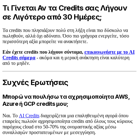
Τι Γίνεται Αν τα Credits σας Λήγουν
σε Λιγότερο από 30 Ημέρες;
Τα credits που πλησιάζουν πολύ στη λήξη είναι πιο δύσκολο να
πωληθούν, αλλά όχι αδύνατο. Όσο πιο γρήγορα ενεργείτε, τόσο
περισσότερη αξία μπορείτε να ανακτήσετε.
Εάν έχετε credits που λήγουν σύντομα,
επικοινωνήστε με το AI
Credits σήμερα
- ακόμα και η μερική ανάκτηση είναι καλύτερη
από το μηδέν.
Συχνές Ερωτήσεις
Μπορώ να πουλήσω τα αχρησιμοποίητα AWS,
Azure ή GCP credits μου;
Ναι. Το
AI Credits
διαχειρίζεται μια επαληθευμένη αγορά όπου
εταιρείες πωλούν αχρησιμοποίητα credits από όλους τους κύριους
παρόχους cloud στο 50-70% της ονομαστικής αξίας μέσω
συναλλαγών προστατευμένων με μεσεγγύηση.