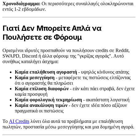
Χρονοδιάγραμμα:
Οι περισσότερες συναλλαγές ολοκληρώνονται
εντός 1-2 εβδομάδων.
Γιατί Δεν Μπορείτε Απλά να
Πουλήσετε σε Φόρουμ
Ορισμένοι ιδρυτές προσπαθούν να πουλήσουν credits σε Reddit,
SWAPD, Discord ή άλλα φόρουμ της "γκρίζας αγοράς". Αυτό
συνήθως καταλήγει άσχημα:
Καμία επαλήθευση αγοραστή
- υψηλός κίνδυνος απάτης
Καμία μεσεγγύηση
- μεταφέρετε τις πιστώσεις ελπίζοντας
ότι ο αγοραστής θα πληρώσει
Καμία επίλυση διαφορών
- εάν κάτι πάει στραβά, δεν έχετε
καμία προσφυγή
Καμία φορολογική τεκμηρίωση
- ακατάστατη λογιστική
Καμία ανακάλυψη τιμών
- δεν έχετε ιδέα πόσο αξίζουν
πραγματικά οι πιστώσεις
Το
AI Credits
λύνει όλα αυτά τα προβλήματα με επαλήθευση
πωλητών, προστασία μέσω μεσεγγύησης και μια δομημένη αγορά.