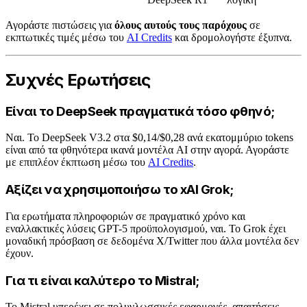
Αγοράστε πιστώσεις για
όλους αυτούς τους παρόχους
σε
εκπτωτικές τιμές μέσω του
AI Credits
και δρομολογήστε έξυπνα.
Συχνές Ερωτήσεις
Είναι το DeepSeek πραγματικά τόσο φθηνό;
Ναι. Το DeepSeek V3.2 στα $0,14/$0,28 ανά εκατομμύριο tokens
είναι από τα φθηνότερα ικανά μοντέλα AI στην αγορά. Αγοράστε
με επιπλέον έκπτωση μέσω του
AI Credits
.
Αξίζει να χρησιμοποιήσω το xAI Grok;
Για ερωτήματα πληροφοριών σε πραγματικό χρόνο και
εναλλακτικές λύσεις GPT-5 προϋπολογισμού, ναι. Το Grok έχει
μοναδική πρόσβαση σε δεδομένα X/Twitter που άλλα μοντέλα δεν
έχουν.
Για τι είναι καλύτερο το Mistral;
Το Mistral υπερέχει σε πολυγλωσσικές εφαρμογές, απαιτήσεις