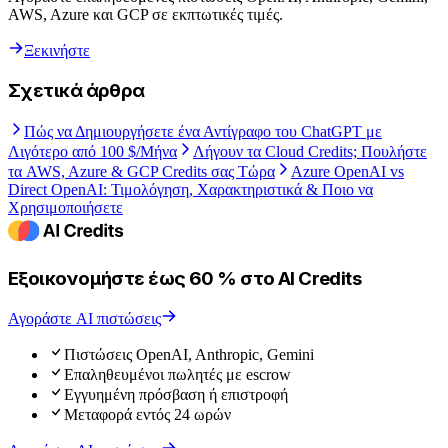
AWS, Azure και GCP σε εκπτωτικές τιμές.
Ξεκινήστε
Σχετικά άρθρα
Πώς να Δημιουργήσετε ένα Αντίγραφο του ChatGPT με
Λιγότερο από 100 $/Μήνα
Λήγουν τα Cloud Credits; Πουλήστε
τα AWS, Azure & GCP Credits σας Τώρα
Azure OpenAI vs
Direct OpenAI: Τιμολόγηση, Χαρακτηριστικά & Ποιο να
Χρησιμοποιήσετε
Εξοικονομήστε έως 60 % στο AI Credits
Αγοράστε AI πιστώσεις
Πιστώσεις OpenAI, Anthropic, Gemini
Επαληθευμένοι πωλητές με escrow
Εγγυημένη πρόσβαση ή επιστροφή
Μεταφορά εντός 24 ωρών