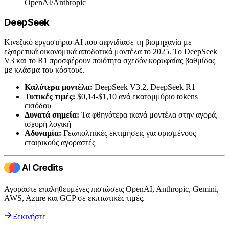
OpenAI/Anthropic
DeepSeek
Κινεζικό εργαστήριο AI που αιφνιδίασε τη βιομηχανία με
εξαιρετικά οικονομικά αποδοτικά μοντέλα το 2025. Το DeepSeek
V3 και το R1 προσφέρουν ποιότητα σχεδόν κορυφαίας βαθμίδας
με κλάσμα του κόστους.
Καλύτερα μοντέλα:
DeepSeek V3.2, DeepSeek R1
Τυπικές τιμές:
$0,14-$1,10 ανά εκατομμύριο tokens
εισόδου
Δυνατά σημεία:
Τα φθηνότερα ικανά μοντέλα στην αγορά,
ισχυρή λογική
Αδυναμία:
Γεωπολιτικές εκτιμήσεις για ορισμένους
εταιρικούς αγοραστές
Αγοράστε επαληθευμένες πιστώσεις OpenAI, Anthropic, Gemini,
AWS, Azure και GCP σε εκπτωτικές τιμές.
Ξεκινήστε