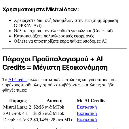
Χρησιμοποιήστε Mistral όταν:
Χρειάζεστε διαμονή δεδομένων στην ΕΕ (συμμόρφωση
GDPR/AI Act)
Θέλετε ισχυρά μοντέλα ειδικά για κώδικα (Codestral)
Κατασκευάζετε πολυγλωσσικές εφαρμογές
Θέλετε να υποστηρίξετε ευρωπαϊκές υποδομές AI
Πάροχοι Προϋπολογισμού + AI
Credits = Μέγιστη Εξοικονόμηση
Το
AI Credits
πωλεί εκπτωτικές πιστώσεις και για αυτούς τους
παρόχους προϋπολογισμού - στοιβάζοντας εκπτώσεις σε ήδη
φθηνές τιμές:
Πάροχος
Λιανική
Με AI Credits
Mistral Large 2
$2/$6 ανά ΜΤok
Εκπτωτική
xAI Grok 4.1
$1/$5 ανά ΜΤok
Εκπτωτική
DeepSeek V3.2
$0,14/$0,28 ανά ΜΤok
Εκπτωτική