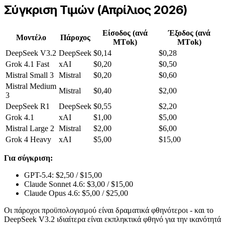
Σύγκριση Τιμών (Απρίλιος 2026)
Είσοδος (ανά
Έξοδος (ανά
Μοντέλο
Πάροχος
ΜΤok)
ΜΤok)
DeepSeek V3.2
DeepSeek
$0,14
$0,28
Grok 4.1 Fast
xAI
$0,20
$0,50
Mistral Small 3
Mistral
$0,20
$0,60
Mistral Medium
Mistral
$0,40
$2,00
3
DeepSeek R1
DeepSeek
$0,55
$2,20
Grok 4.1
xAI
$1,00
$5,00
Mistral Large 2
Mistral
$2,00
$6,00
Grok 4 Heavy
xAI
$5,00
$15,00
Για σύγκριση:
GPT-5.4: $2,50 / $15,00
Claude Sonnet 4.6: $3,00 / $15,00
Claude Opus 4.6: $5,00 / $25,00
Οι πάροχοι προϋπολογισμού είναι δραματικά φθηνότεροι - και το
DeepSeek V3.2 ιδιαίτερα είναι εκπληκτικά φθηνό για την ικανότητά