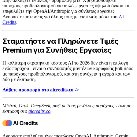
Μην αλλάξετε εντελώς - δρομολογήστε. Χρησιμοποιήστε
παρόχους προϋπολογισμού για απλές εργασίες υψηλού όγκου και
επιφυλάξτε την OpenAI/Anthropic για σύνθετες εργασίες.
Αγοράστε πιστώσεις για όλους τους με έκπτωση μέσω του
AI
Credits
.
Σταματήστε να Πληρώνετε Τιμές
Premium για Συνήθεις Εργασίες
Η καλύτερη στρατηγική κόστους AI το 2026 δεν είναι η επιλογή
ενός παρόχου - είναι ο συνδυασμός μοντέλων κορυφαίας βαθμίδας
με παρόχους προϋπολογισμού, και στη συνέχεια η αγορά και των
δύο με έκπτωση.
Λάβετε προσφορά στο aicredits.co ->
Mistral, Grok, DeepSeek, μαζί με τους μεγάλους παρόχους - όλα με
έκπτωση στο
aicredits.co
.
Αγοράστε επαληθευμένες πιστώσεις OpenAI, Anthropic, Gemini,