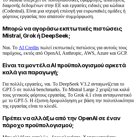
διαμονής δεδομένων στην ΕΕ και εργασίες ειδικές για κώδικα
(Codestral). Είναι μια ισχυρή επιλογή για ευρωπαϊκές ομάδες ή
φόρτους εργασίας που απαιτούν συμμόρφωση.
Μπορώ να αγοράσω εκπτωτικές πιστώσεις
Mistral, Grok ή DeepSeek;
Ναι. Το
AI Credits
πωλεί εκπτωτικές πιστώσεις για αυτούς τους
παρόχους, εκτός από OpenAI, Anthropic, AWS, Azure και GCP.
Είναι τα μοντέλα AI προϋπολογισμού αρκετά
καλά για παραγωγή;
Για πολλές εργασίες, ναι. Το DeepSeek V3.2 ανταγωνίζεται το
GPT-5 σε πολλά benchmarks. Το Mistral Large 2 χειρίζεται καλά
τους γενικούς φόρτους εργασίας. Το Grok 4.1 είναι ανταγωνιστικό
με το GPT-5. Η έξυπνη δρομολόγηση με βάση την πολυπλοκότητα
της εργασίας είναι το κλειδί.
Πρέπει να αλλάξω από την OpenAI σε έναν
πάροχο προϋπολογισμού;