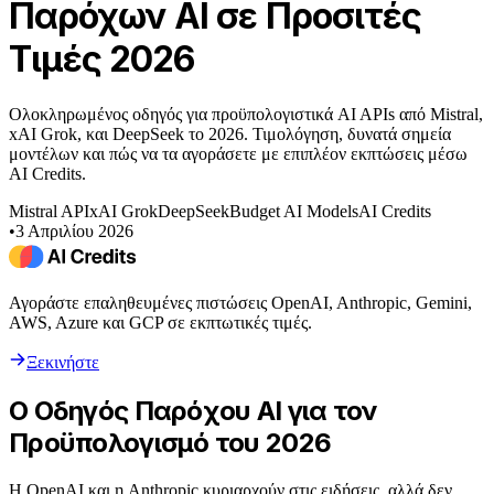
Παρόχων AI σε Προσιτές
Τιμές 2026
Ολοκληρωμένος οδηγός για προϋπολογιστικά AI APIs από Mistral,
xAI Grok, και DeepSeek το 2026. Τιμολόγηση, δυνατά σημεία
μοντέλων και πώς να τα αγοράσετε με επιπλέον εκπτώσεις μέσω
AI Credits.
Mistral API
xAI Grok
DeepSeek
Budget AI Models
AI Credits
•
3 Απριλίου 2026
Αγοράστε επαληθευμένες πιστώσεις OpenAI, Anthropic, Gemini,
AWS, Azure και GCP σε εκπτωτικές τιμές.
Ξεκινήστε
Ο Οδηγός Παρόχου AI για τον
Προϋπολογισμό του 2026
Η OpenAI και η Anthropic κυριαρχούν στις ειδήσεις, αλλά δεν