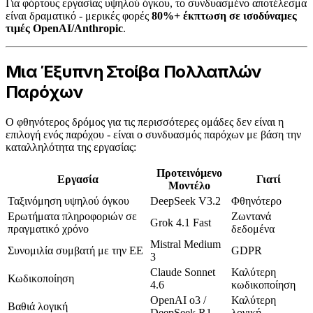
Για φόρτους εργασίας υψηλού όγκου, το συνδυασμένο αποτέλεσμα
είναι δραματικό - μερικές φορές
80%+ έκπτωση σε ισοδύναμες
τιμές OpenAI/Anthropic
.
Μια Έξυπνη Στοίβα Πολλαπλών
Παρόχων
Ο φθηνότερος δρόμος για τις περισσότερες ομάδες δεν είναι η
επιλογή ενός παρόχου - είναι ο συνδυασμός παρόχων με βάση την
καταλληλότητα της εργασίας:
Προτεινόμενο
Εργασία
Γιατί
Μοντέλο
Ταξινόμηση υψηλού όγκου
DeepSeek V3.2
Φθηνότερο
Ερωτήματα πληροφοριών σε
Ζωντανά
Grok 4.1 Fast
πραγματικό χρόνο
δεδομένα
Mistral Medium
Συνομιλία συμβατή με την ΕΕ
GDPR
3
Claude Sonnet
Καλύτερη
Κωδικοποίηση
4.6
κωδικοποίηση
OpenAI o3 /
Καλύτερη
Βαθιά λογική
DeepSeek R1
λογική