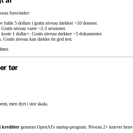
t af
iveau forsvinder:
e fulde 5 dollars i gratis niveau dækker ~10 demoer.
. Gratis niveau varer ~2-3 sessioner.
koste 1 dollar+. Gratis niveau dækker ~5 dokumenter.
s. Gratis niveau kan dække én god test.
tter.
er tør
emt, men dyrt i stor skala.
i kreditter
gennem OpenAI's startup-program. Niveau 2+ kræver henvis