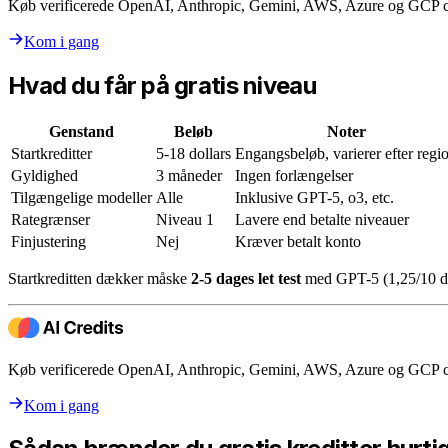
Køb verificerede OpenAI, Anthropic, Gemini, AWS, Azure og GCP cred
Kom i gang
Hvad du får på gratis niveau
Genstand
Beløb
Noter
Startkreditter
5-18 dollars
Engangsbeløb, varierer efter regi
Gyldighed
3 måneder
Ingen forlængelser
Tilgængelige modeller
Alle
Inklusive GPT-5, o3, etc.
Rategrænser
Niveau 1
Lavere end betalte niveauer
Finjustering
Nej
Kræver betalt konto
Startkreditten dækker måske
2-5 dages let test
med GPT-5 (1,25/10 dol
Køb verificerede OpenAI, Anthropic, Gemini, AWS, Azure og GCP cred
Kom i gang