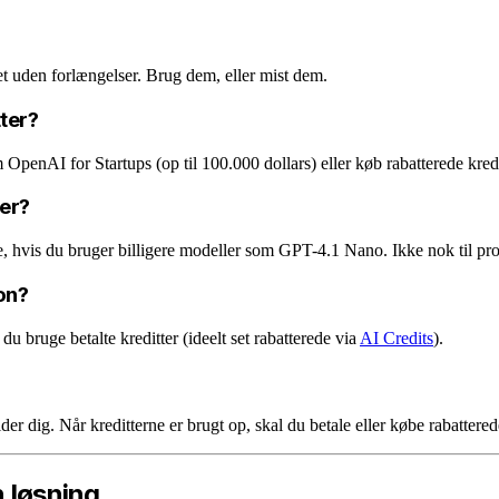
tet uden forlængelser. Brug dem, eller mist dem.
tter?
OpenAI for Startups (op til 100.000 dollars) eller køb rabatterede kredi
ter?
, hvis du bruger billigere modeller som GPT-4.1 Nano. Ikke nok til pr
on?
u bruge betalte kreditter (ideelt set rabatterede via
AI Credits
).
der dig. Når kreditterne er brugt op, skal du betale eller købe rabattered
n løsning