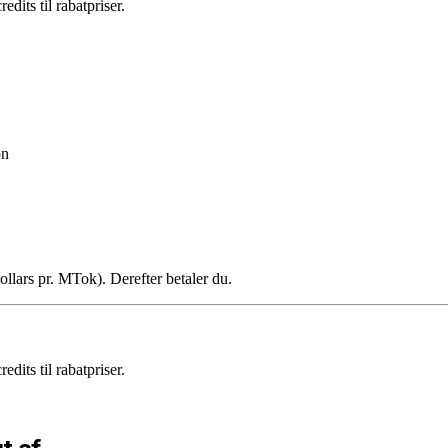
its til rabatpriser.
on
lars pr. MTok). Derefter betaler du.
its til rabatpriser.