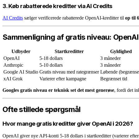
3. Køb rabatterede kreditter via AI Credits
AI Credits
sælger verificerede rabatterede OpenAI-kreditter til
op til
Sammenligning af gratis niveau: OpenAI 
Udbyder
Startkreditter
Gyldighed
OpenAI
5-18 dollars
3 måneder
Anthropic
5-10 dollars
3 måneder
Google AI Studio
Gratis niveau med rategrænser
Løbende (begrænse
xAI Grok
Varierer efter kampagne
Begrænset tid
Googles gratis niveau er teknisk set det mest generøse
, fordi det 
Ofte stillede spørgsmål
Hvor mange gratis kreditter giver OpenAI i 2026?
OpenAI giver nye API-konti 5-18 dollars i startkreditter (varierer eft