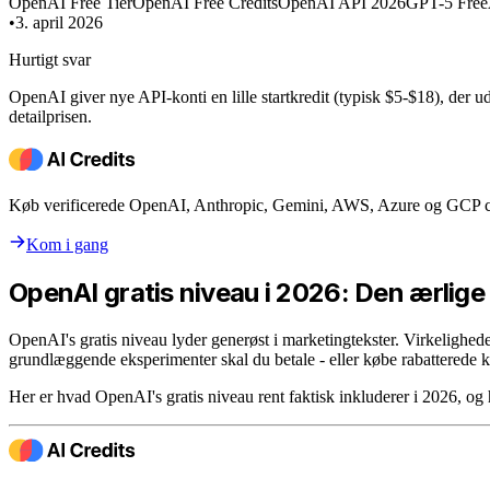
OpenAI Free Tier
OpenAI Free Credits
OpenAI API 2026
GPT-5 Free
•
3. april 2026
Hurtigt svar
OpenAI giver nye API-konti en lille startkredit (typisk $5-$18), der u
detailprisen.
Køb verificerede OpenAI, Anthropic, Gemini, AWS, Azure og GCP cred
Kom i gang
OpenAI gratis niveau i 2026: Den ærlige
OpenAI's gratis niveau lyder generøst i marketingtekster. Virkelighed
grundlæggende eksperimenter skal du betale - eller købe rabatterede k
Her er hvad OpenAI's gratis niveau rent faktisk inkluderer i 2026, og h