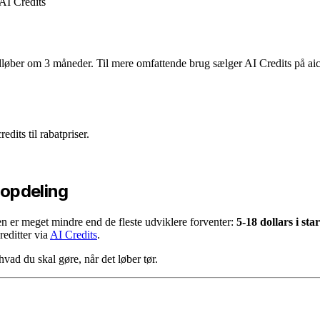
AI Credits
dløber om 3 måneder. Til mere omfattende brug sælger AI Credits på aicr
its til rabatpriser.
 opdeling
en er meget mindre end de fleste udviklere forventer:
5-18 dollars i st
reditter via
AI Credits
.
vad du skal gøre, når det løber tør.