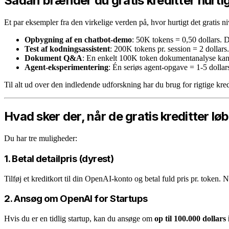
Sådan brænder du gratis kreditter hurtig
Et par eksempler fra den virkelige verden på, hvor hurtigt det gratis n
Opbygning af en chatbot-demo
: 50K tokens = 0,50 dollars. D
Test af kodningsassistent
: 200K tokens pr. session = 2 dollars
Dokument Q&A
: En enkelt 100K token dokumentanalyse kan 
Agent-eksperimentering
: Én seriøs agent-opgave = 1-5 dollar
Til alt ud over den indledende udforskning har du brug for rigtige kredi
Hvad sker der, når de gratis kreditter løb
Du har tre muligheder:
1. Betal detailpris (dyrest)
Tilføj et kreditkort til din OpenAI-konto og betal fuld pris pr. token. N
2. Ansøg om OpenAI for Startups
Hvis du er en tidlig startup, kan du ansøge om
op til 100.000 dollars 