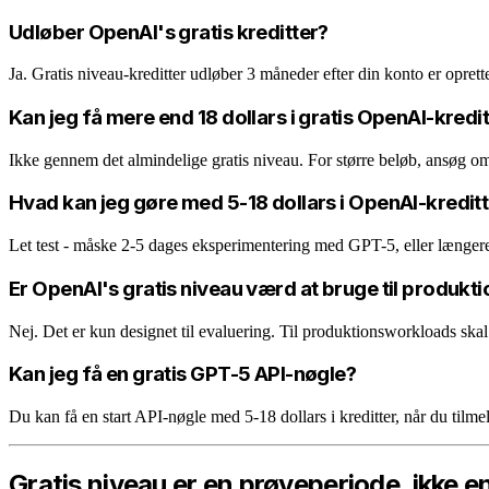
Udløber OpenAI's gratis kreditter?
Ja. Gratis niveau-kreditter udløber 3 måneder efter din konto er opret
Kan jeg få mere end 18 dollars i gratis OpenAI-kredi
Ikke gennem det almindelige gratis niveau. For større beløb, ansøg om 
Hvad kan jeg gøre med 5-18 dollars i OpenAI-kredit
Let test - måske 2-5 dages eksperimentering med GPT-5, eller længere
Er OpenAI's gratis niveau værd at bruge til produkti
Nej. Det er kun designet til evaluering. Til produktionsworkloads skal d
Kan jeg få en gratis GPT-5 API-nøgle?
Du kan få en start API-nøgle med 5-18 dollars i kreditter, når du tilmel
Gratis niveau er en prøveperiode, ikke e