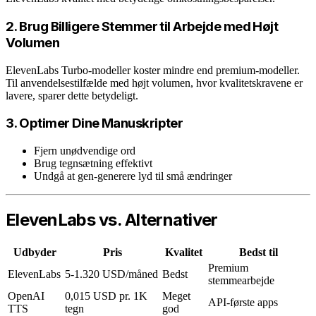
2. Brug Billigere Stemmer til Arbejde med Højt
Volumen
ElevenLabs Turbo-modeller koster mindre end premium-modeller.
Til anvendelsestilfælde med højt volumen, hvor kvalitetskravene er
lavere, sparer dette betydeligt.
3. Optimer Dine Manuskripter
Fjern unødvendige ord
Brug tegnsætning effektivt
Undgå at gen-generere lyd til små ændringer
ElevenLabs vs. Alternativer
Udbyder
Pris
Kvalitet
Bedst til
Premium
ElevenLabs
5-1.320 USD/måned
Bedst
stemmearbejde
OpenAI
0,015 USD pr. 1K
Meget
API-første apps
TTS
tegn
god