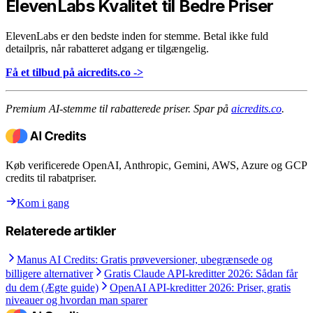
ElevenLabs Kvalitet til Bedre Priser
ElevenLabs er den bedste inden for stemme. Betal ikke fuld
detailpris, når rabatteret adgang er tilgængelig.
Få et tilbud på aicredits.co ->
Premium AI-stemme til rabatterede priser. Spar på
aicredits.co
.
Køb verificerede OpenAI, Anthropic, Gemini, AWS, Azure og GCP
credits til rabatpriser.
Kom i gang
Relaterede artikler
Manus AI Credits: Gratis prøveversioner, ubegrænsede og
billigere alternativer
Gratis Claude API-kreditter 2026: Sådan får
du dem (Ægte guide)
OpenAI API-kreditter 2026: Priser, gratis
niveauer og hvordan man sparer