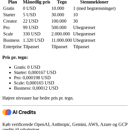
Plan
Månedlig pris
Tegn
Stemmekloner
Gratis
0 USD
10.000
1 (med begrænsninger)
Starter
5 USD
30.000
10
Creator
22 USD
100.000
30
Pro
99 USD
500.000
Ubegrænset
Scale
330 USD
2.000.000
Ubegrænset
Business
1.320 USD
11.000.000
Ubegrænset
Enterprise
Tilpasset
Tilpasset
Tilpasset
Pris pr. tegn:
Gratis: 0 USD
Starter: 0,000167 USD
Pro: 0,000198 USD
Scale: 0,000165 USD
Business: 0,00012 USD
Højere niveauer har bedre pris pr. tegn.
Køb verificerede OpenAI, Anthropic, Gemini, AWS, Azure og GCP
credits til rabatpriser.