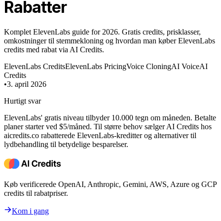
Rabatter
Komplet ElevenLabs guide for 2026. Gratis credits, prisklasser,
omkostninger til stemmekloning og hvordan man køber ElevenLabs
credits med rabat via AI Credits.
ElevenLabs Credits
ElevenLabs Pricing
Voice Cloning
AI Voice
AI
Credits
•
3. april 2026
Hurtigt svar
ElevenLabs' gratis niveau tilbyder 10.000 tegn om måneden. Betalte
planer starter ved $5/måned. Til større behov sælger AI Credits hos
aicredits.co rabatterede ElevenLabs-kreditter og alternativer til
lydbehandling til betydelige besparelser.
Køb verificerede OpenAI, Anthropic, Gemini, AWS, Azure og GCP
credits til rabatpriser.
Kom i gang