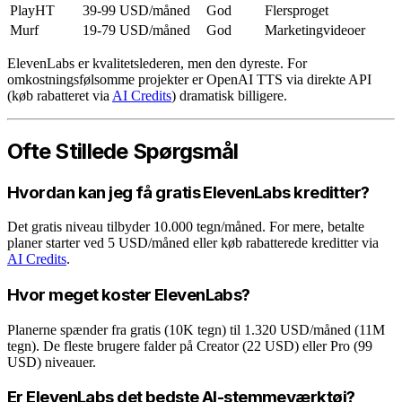
PlayHT
39-99 USD/måned
God
Flersproget
Murf
19-79 USD/måned
God
Marketingvideoer
ElevenLabs er kvalitetslederen, men den dyreste. For
omkostningsfølsomme projekter er OpenAI TTS via direkte API
(køb rabatteret via
AI Credits
) dramatisk billigere.
Ofte Stillede Spørgsmål
Hvordan kan jeg få gratis ElevenLabs kreditter?
Det gratis niveau tilbyder 10.000 tegn/måned. For mere, betalte
planer starter ved 5 USD/måned eller køb rabatterede kreditter via
AI Credits
.
Hvor meget koster ElevenLabs?
Planerne spænder fra gratis (10K tegn) til 1.320 USD/måned (11M
tegn). De fleste brugere falder på Creator (22 USD) eller Pro (99
USD) niveauer.
Er ElevenLabs det bedste AI-stemmeværktøj?