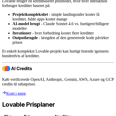
Lovable bruger en kreditbaseret prismodel, hvor hver interaktion
forbruger kreditter baseret på:
Projektkompleksitet
- simple landingssider koster få
kreditter, fulde apps koster mange
AI-model brugt
- Claude Sonnet 4.6 vs. hurtigere/billigere
modeller
Iterationer
- hver forbedring koster flere kreditter
Outputlængde
- længden af den genererede kode påvirker
prisen
Et enkelt komplekst Lovable-projekt kan hurtigt brænde igennem
hundredvis af kreditter.
Køb verificerede OpenAI, Anthropic, Gemini, AWS, Azure og GCP
credits til rabatpriser.
Kom i gang
Lovable Prisplaner