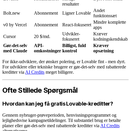
resultater
Andet
Bolt.new
Abonnement
Ligner Lovable
funktionssæt
Mindre komplette
v0 by Vercel
Abonnement
React-fokuseret
apps
Udvikler-
Kræver
Cursor
20 $/md.
fokuseret
kodningskendskab
Gør-det-selv
API-
Billigst, fuld
Kræver
med Claude
omkostninger
kontrol
opsætning
For ikke-udviklere, der ønsker polering, er Lovable fint - men dyrt.
For udviklere eller tekniske brugere er gør-det-selv med rabatterede
kreditter via
AI Credits
meget billigere.
Ofte Stillede Spørgsmål
Hvordan kan jeg få gratis Lovable-kreditter?
Gennem nybruger-prøveperioden, henvisningsprogrammet og
lejlighedsvise kampagnetildelinger. Til substantiel brug er betalte
planer eller gør-det-selv med rabatterede kreditter via
AI Credits
alternativerne.