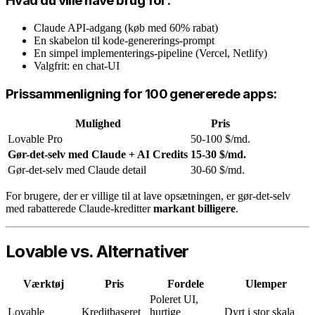
Hvad du ville have brug for:
Claude API-adgang (køb med 60% rabat)
En skabelon til kode-genererings-prompt
En simpel implementerings-pipeline (Vercel, Netlify)
Valgfrit: en chat-UI
Prissammenligning for 100 genererede apps:
Mulighed
Pris
Lovable Pro
50-100 $/md.
Gør-det-selv med Claude + AI Credits
15-30 $/md.
Gør-det-selv med Claude detail
30-60 $/md.
For brugere, der er villige til at lave opsætningen, er gør-det-selv
med rabatterede Claude-kreditter
markant billigere
.
Lovable vs. Alternativer
Værktøj
Pris
Fordele
Ulemper
Poleret UI,
Lovable
Kreditbaseret
hurtige
Dyrt i stor skala