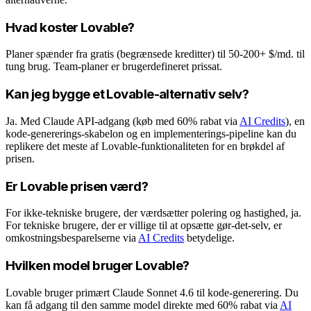
Hvad koster Lovable?
Planer spænder fra gratis (begrænsede kreditter) til 50-200+ $/md. til
tung brug. Team-planer er brugerdefineret prissat.
Kan jeg bygge et Lovable-alternativ selv?
Ja. Med Claude API-adgang (køb med 60% rabat via
AI Credits
), en
kode-genererings-skabelon og en implementerings-pipeline kan du
replikere det meste af Lovable-funktionaliteten for en brøkdel af
prisen.
Er Lovable prisen værd?
For ikke-tekniske brugere, der værdsætter polering og hastighed, ja.
For tekniske brugere, der er villige til at opsætte gør-det-selv, er
omkostningsbesparelserne via
AI Credits
betydelige.
Hvilken model bruger Lovable?
Lovable bruger primært Claude Sonnet 4.6 til kode-generering. Du
kan få adgang til den samme model direkte med 60% rabat via
AI