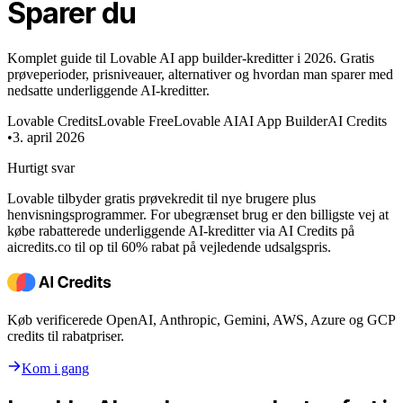
Sparer du
Komplet guide til Lovable AI app builder-kreditter i 2026. Gratis
prøveperioder, prisniveauer, alternativer og hvordan man sparer med
nedsatte underliggende AI-kreditter.
Lovable Credits
Lovable Free
Lovable AI
AI App Builder
AI Credits
•
3. april 2026
Hurtigt svar
Lovable tilbyder gratis prøvekredit til nye brugere plus
henvisningsprogrammer. For ubegrænset brug er den billigste vej at
købe rabatterede underliggende AI-kreditter via AI Credits på
aicredits.co til op til 60% rabat på vejledende udsalgspris.
Køb verificerede OpenAI, Anthropic, Gemini, AWS, Azure og GCP
credits til rabatpriser.
Kom i gang