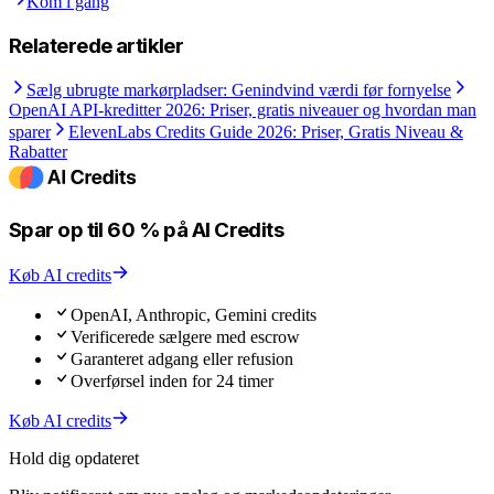
Kom i gang
Relaterede artikler
Sælg ubrugte markørpladser: Genindvind værdi før fornyelse
OpenAI API-kreditter 2026: Priser, gratis niveauer og hvordan man
sparer
ElevenLabs Credits Guide 2026: Priser, Gratis Niveau &
Rabatter
Spar op til 60 % på AI Credits
Køb AI credits
OpenAI, Anthropic, Gemini credits
Verificerede sælgere med escrow
Garanteret adgang eller refusion
Overførsel inden for 24 timer
Køb AI credits
Hold dig opdateret