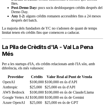
fites.
Post-Demo Day:
pocs socis desbloquegen crèdits després del
Demo Day.
Any 1-2:
alguns crèdits romanen accessibles fins a 24 mesos
després del batch.
La majoria dels fundadors de YC no s'adonen de quant de temps
limitat tenen els crèdits fins que comencen a caducar.
La Pila de Crèdits d'IA - Val La Pena
Més
Per a les startups d'IA, els crèdits relacionats amb l'IA són, amb
diferència, els més valuosos:
Proveïdor
Crèdits
Valor Real al Punt de Venda
OpenAI
$100,000
$100,000 en ús d'API
Anthropic
$25,000
$25,000 en ús d'API
AWS Bedrock
$100,000
$100,000 en ús de Claude/Llama
Google Vertex AI
$100,000
$100,000 en ús de Gemini
Azure OpenAI
$25,000
$25,000 en ús de GPT