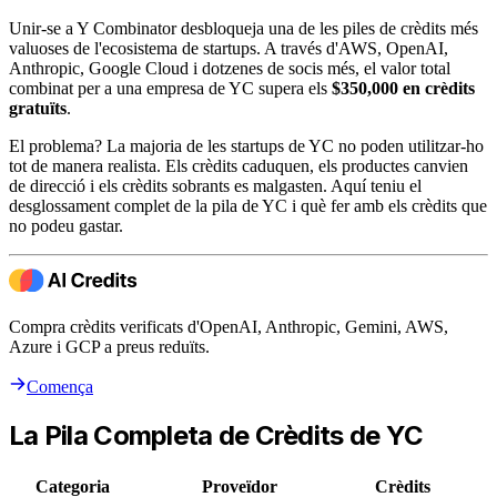
Unir-se a Y Combinator desbloqueja una de les piles de crèdits més
valuoses de l'ecosistema de startups. A través d'AWS, OpenAI,
Anthropic, Google Cloud i dotzenes de socis més, el valor total
combinat per a una empresa de YC supera els
$350,000 en crèdits
gratuïts
.
El problema? La majoria de les startups de YC no poden utilitzar-ho
tot de manera realista. Els crèdits caduquen, els productes canvien
de direcció i els crèdits sobrants es malgasten. Aquí teniu el
desglossament complet de la pila de YC i què fer amb els crèdits que
no podeu gastar.
Compra crèdits verificats d'OpenAI, Anthropic, Gemini, AWS,
Azure i GCP a preus reduïts.
Comença
La Pila Completa de Crèdits de YC
Categoria
Proveïdor
Crèdits