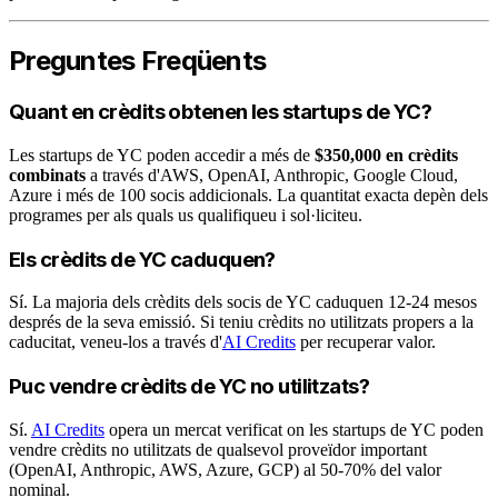
Preguntes Freqüents
Quant en crèdits obtenen les startups de YC?
Les startups de YC poden accedir a més de
$350,000 en crèdits
combinats
a través d'AWS, OpenAI, Anthropic, Google Cloud,
Azure i més de 100 socis addicionals. La quantitat exacta depèn dels
programes per als quals us qualifiqueu i sol·liciteu.
Els crèdits de YC caduquen?
Sí. La majoria dels crèdits dels socis de YC caduquen 12-24 mesos
després de la seva emissió. Si teniu crèdits no utilitzats propers a la
caducitat, veneu-los a través d'
AI Credits
per recuperar valor.
Puc vendre crèdits de YC no utilitzats?
Sí.
AI Credits
opera un mercat verificat on les startups de YC poden
vendre crèdits no utilitzats de qualsevol proveïdor important
(OpenAI, Anthropic, AWS, Azure, GCP) al 50-70% del valor
nominal.