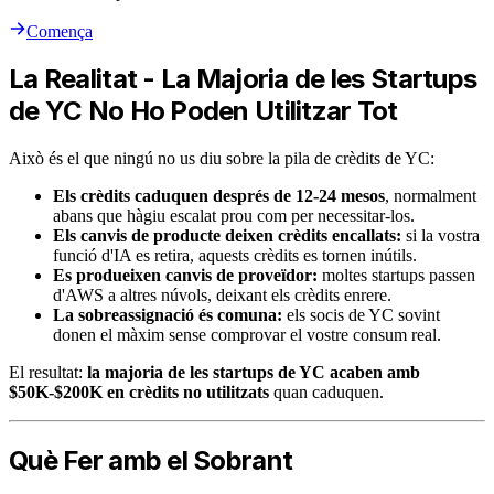
Comença
La Realitat - La Majoria de les Startups
de YC No Ho Poden Utilitzar Tot
Això és el que ningú no us diu sobre la pila de crèdits de YC:
Els crèdits caduquen després de 12-24 mesos
, normalment
abans que hàgiu escalat prou com per necessitar-los.
Els canvis de producte deixen crèdits encallats:
si la vostra
funció d'IA es retira, aquests crèdits es tornen inútils.
Es produeixen canvis de proveïdor:
moltes startups passen
d'AWS a altres núvols, deixant els crèdits enrere.
La sobreassignació és comuna:
els socis de YC sovint
donen el màxim sense comprovar el vostre consum real.
El resultat:
la majoria de les startups de YC acaben amb
$50K-$200K en crèdits no utilitzats
quan caduquen.
Què Fer amb el Sobrant