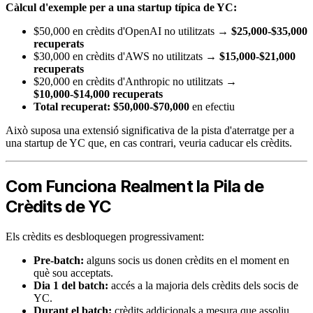
Càlcul d'exemple per a una startup típica de YC:
$50,000 en crèdits d'OpenAI no utilitzats →
$25,000-$35,000
recuperats
$30,000 en crèdits d'AWS no utilitzats →
$15,000-$21,000
recuperats
$20,000 en crèdits d'Anthropic no utilitzats →
$10,000-$14,000 recuperats
Total recuperat: $50,000-$70,000
en efectiu
Això suposa una extensió significativa de la pista d'aterratge per a
una startup de YC que, en cas contrari, veuria caducar els crèdits.
Com Funciona Realment la Pila de
Crèdits de YC
Els crèdits es desbloquegen progressivament:
Pre-batch:
alguns socis us donen crèdits en el moment en
què sou acceptats.
Dia 1 del batch:
accés a la majoria dels crèdits dels socis de
YC.
Durant el batch:
crèdits addicionals a mesura que assoliu