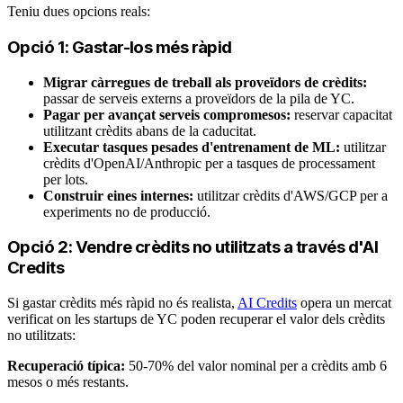
Teniu dues opcions reals:
Opció 1: Gastar-los més ràpid
Migrar càrregues de treball als proveïdors de crèdits:
passar de serveis externs a proveïdors de la pila de YC.
Pagar per avançat serveis compromesos:
reservar capacitat
utilitzant crèdits abans de la caducitat.
Executar tasques pesades d'entrenament de ML:
utilitzar
crèdits d'OpenAI/Anthropic per a tasques de processament
per lots.
Construir eines internes:
utilitzar crèdits d'AWS/GCP per a
experiments no de producció.
Opció 2: Vendre crèdits no utilitzats a través d'AI
Credits
Si gastar crèdits més ràpid no és realista,
AI Credits
opera un mercat
verificat on les startups de YC poden recuperar el valor dels crèdits
no utilitzats:
Recuperació típica:
50-70% del valor nominal per a crèdits amb 6
mesos o més restants.