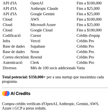
API d'IA
OpenAI
Fins a $100,000
API d'IA
Anthropic Claude
Fins a $25,000
API d'IA
Google Gemini
Fins a $25,000
Cloud
AWS
Fins a $100,000
Cloud
Microsoft Azure
Fins a $25,000
Cloud
Google Cloud
Fins a $100,000
Codificació
Cursor
Crèdits d'equip
Infra
Vercel
Crèdits Pro
Base de dades
Supabase
Crèdits Pro
Base de dades
Neon
Crèdits Pro
Correu electrònic
Resend
Crèdits Pro
Autenticació
Clerk
Crèdits Pro
Diversos
Més de 100 socis addicionals
Varia
Total potencial: $350,000+
per a una startup que maximitza cada
programa.
Compra crèdits verificats d'OpenAI, Anthropic, Gemini, AWS,
Azure i GCP a preus reduïts.