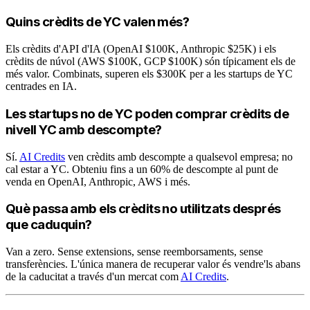
Quins crèdits de YC valen més?
Els crèdits d'API d'IA (OpenAI $100K, Anthropic $25K) i els
crèdits de núvol (AWS $100K, GCP $100K) són típicament els de
més valor. Combinats, superen els $300K per a les startups de YC
centrades en IA.
Les startups no de YC poden comprar crèdits de
nivell YC amb descompte?
Sí.
AI Credits
ven crèdits amb descompte a qualsevol empresa; no
cal estar a YC. Obteniu fins a un 60% de descompte al punt de
venda en OpenAI, Anthropic, AWS i més.
Què passa amb els crèdits no utilitzats després
que caduquin?
Van a zero. Sense extensions, sense reemborsaments, sense
transferències. L'única manera de recuperar valor és vendre'ls abans
de la caducitat a través d'un mercat com
AI Credits
.