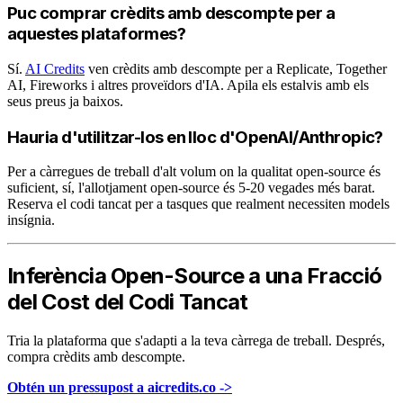
Puc comprar crèdits amb descompte per a
aquestes plataformes?
Sí.
AI Credits
ven crèdits amb descompte per a Replicate, Together
AI, Fireworks i altres proveïdors d'IA. Apila els estalvis amb els
seus preus ja baixos.
Hauria d'utilitzar-los en lloc d'OpenAI/Anthropic?
Per a càrregues de treball d'alt volum on la qualitat open-source és
suficient, sí, l'allotjament open-source és 5-20 vegades més barat.
Reserva el codi tancat per a tasques que realment necessiten models
insígnia.
Inferència Open-Source a una Fracció
del Cost del Codi Tancat
Tria la plataforma que s'adapti a la teva càrrega de treball. Després,
compra crèdits amb descompte.
Obtén un pressupost a aicredits.co ->