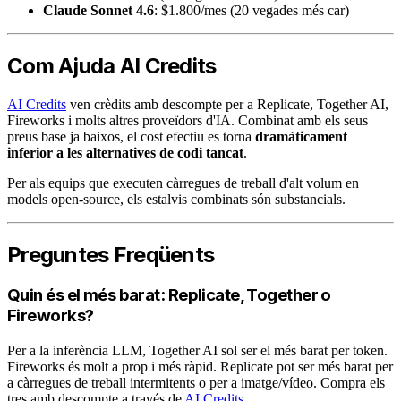
Claude Sonnet 4.6
: $1.800/mes (20 vegades més car)
Com Ajuda AI Credits
AI Credits
ven crèdits amb descompte per a Replicate, Together AI,
Fireworks i molts altres proveïdors d'IA. Combinat amb els seus
preus base ja baixos, el cost efectiu es torna
dramàticament
inferior a les alternatives de codi tancat
.
Per als equips que executen càrregues de treball d'alt volum en
models open-source, els estalvis combinats són substancials.
Preguntes Freqüents
Quin és el més barat: Replicate, Together o
Fireworks?
Per a la inferència LLM, Together AI sol ser el més barat per token.
Fireworks és molt a prop i més ràpid. Replicate pot ser més barat per
a càrregues de treball intermitents o per a imatge/vídeo. Compra els
tres amb descompte a través de
AI Credits
.