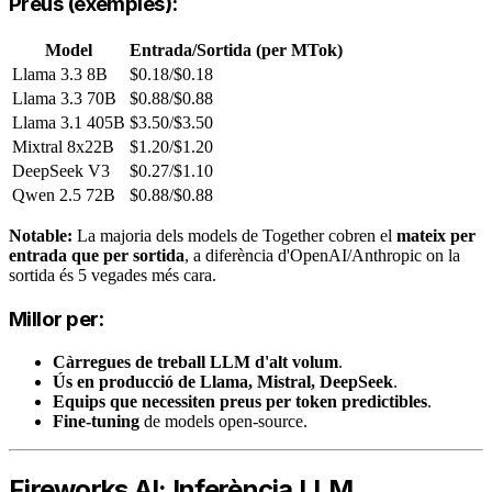
Preus (exemples):
Model
Entrada/Sortida (per MTok)
Llama 3.3 8B
$0.18/$0.18
Llama 3.3 70B
$0.88/$0.88
Llama 3.1 405B
$3.50/$3.50
Mixtral 8x22B
$1.20/$1.20
DeepSeek V3
$0.27/$1.10
Qwen 2.5 72B
$0.88/$0.88
Notable:
La majoria dels models de Together cobren el
mateix per
entrada que per sortida
, a diferència d'OpenAI/Anthropic on la
sortida és 5 vegades més cara.
Millor per:
Càrregues de treball LLM d'alt volum
.
Ús en producció de Llama, Mistral, DeepSeek
.
Equips que necessiten preus per token predictibles
.
Fine-tuning
de models open-source.
Fireworks AI: Inferència LLM