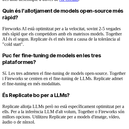
Quin és l'allotjament de models open-source més
ràpid?
Fireworks AI està optimitzat per a la velocitat, sovint 2-5 vegades
més ràpid que els competidors amb els mateixos models. Together
AI és el segon. Replicate és el més lent a causa de la tolerància al
"cold start".
Puc fer fine-tuning de models en les tres
plataformes?
Sí. Les tres admeten el fine-tuning de models open-source. Together
i Fireworks se centren en el fine-tuning de LLMs. Replicate admet
el fine-tuning en més modalitats.
És Replicate bo per a LLMs?
Replicate allotja LLMs però no està específicament optimitzat per a
ells. Per a la inferència LLM d'alt volum, Together o Fireworks són
millors opcions. Utilitzeu Replicate per a models d'imatge, vídeo,
àudio o de nínxol.