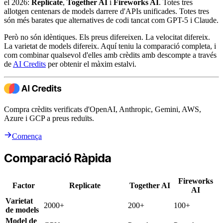
el 2026:
Replicate
,
Together AI
i
Fireworks AI
. Totes tres
allotgen centenars de models darrere d'APIs unificades. Totes tres
són més barates que alternatives de codi tancat com GPT-5 i Claude.
Però no són idèntiques. Els preus difereixen. La velocitat difereix.
La varietat de models difereix. Aquí teniu la comparació completa, i
com combinar qualsevol d'elles amb crèdits amb descompte a través
de
AI Credits
per obtenir el màxim estalvi.
Compra crèdits verificats d'OpenAI, Anthropic, Gemini, AWS,
Azure i GCP a preus reduïts.
Comença
Comparació Ràpida
Fireworks
Factor
Replicate
Together AI
AI
Varietat
2000+
200+
100+
de models
Model de