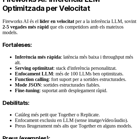
Optimitzada per Velocitat
Fireworks AI és el
líder en velocitat
per a la inferència LLM, sovint
2-5 vegades més ràpid
que els competidors amb els mateixos
models.
Fortaleses:
Inferència més ràpida
: latència més baixa i throughput més
alt.
Serving optimitzat
: stack d'inferència personalitzat.
Enfocament LLM
: més de 100 LLMs ben optimitzats.
Function calling
: fort suport per a sortides estructurades.
Mode JSON
: sortides estructurades fiables.
Fine-tuning
: suportat amb desplegament ràpid.
Debilitats:
Catàleg més petit que Together o Replicate.
Enfocament exclusiu en LLM (sense imatge/vídeo/àudio).
Preus lleugerament més alts que Together en alguns models.
Preus (exemples):