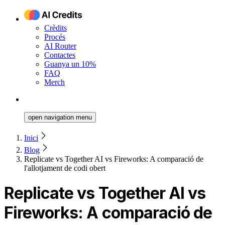
Crèdits
Procés
AI Router
Contactes
Guanya un 10%
FAQ
Merch
open navigation menu
Inici
Blog
Replicate vs Together AI vs Fireworks: A comparació de
l'allotjament de codi obert
Replicate vs Together AI vs
Fireworks: A comparació de