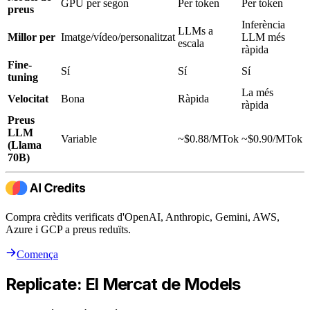
GPU per segon
Per token
Per token
preus
Inferència
LLMs a
Millor per
Imatge/vídeo/personalitzat
LLM més
escala
ràpida
Fine-
Sí
Sí
Sí
tuning
La més
Velocitat
Bona
Ràpida
ràpida
Preus
LLM
Variable
~$0.88/MTok
~$0.90/MTok
(Llama
70B)
Compra crèdits verificats d'OpenAI, Anthropic, Gemini, AWS,
Azure i GCP a preus reduïts.
Comença
Replicate: El Mercat de Models