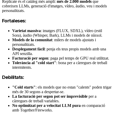
Replicate és el catàleg més ampli:
més de 2.000 models
que
cobreixen LLMs, generació d'imatges, vídeo, àudio, veu i models
personalitzats.
Fortaleses:
Varietat massiva
: imatges (FLUX, SDXL), vídeo (estil
Sora), àudio (Whisper, Bark), LLMs i models de nínxol.
Models de la comunitat
: milers de models ajustats i
personalitzats.
Desplegament fàcil
: penja els teus propis models amb una
API senzilla.
Facturació per segon
: paga pel temps de GPU real utilitzat.
Tolerància al "cold start"
: bona per a càrregues de treball
intermitents.
Debilitats:
"Cold starts"
: els models que no estan "calents" poden trigar
més de 30 segons a despertar-se.
La facturació per segon pot ser imprevisible
per a
càrregues de treball variables.
No optimitzat per a velocitat LLM pura
en comparació
amb Together/Fireworks.