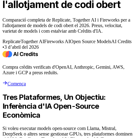
l'allotjament de codi obert
Comparació completa de Replicate, Together AI i Fireworks per a
l'allotjament de models de codi obert el 2026. Preus, velocitat,
varietat de models i com estalviar amb Crèdits d'IA.
Replicate
Together AI
Fireworks AI
Open Source Models
AI Credits
•
3 d’abril del 2026
Compra crèdits verificats d'OpenAI, Anthropic, Gemini, AWS,
Azure i GCP a preus reduïts.
Comença
Tres Plataformes, Un Objectiu:
Inferència d'IA Open-Source
Econòmica
Si voleu executar models open-source com Llama, Mistral,
DeepSeek o altres sense gestionar GPUs, tres plataformes dominen