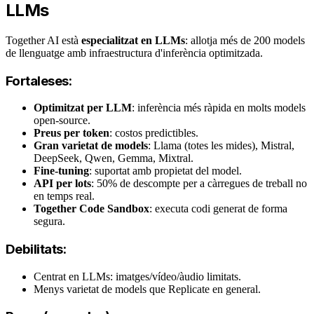
LLMs
Together AI està
especialitzat en LLMs
: allotja més de 200 models
de llenguatge amb infraestructura d'inferència optimitzada.
Fortaleses:
Optimitzat per LLM
: inferència més ràpida en molts models
open-source.
Preus per token
: costos predictibles.
Gran varietat de models
: Llama (totes les mides), Mistral,
DeepSeek, Qwen, Gemma, Mixtral.
Fine-tuning
: suportat amb propietat del model.
API per lots
: 50% de descompte per a càrregues de treball no
en temps real.
Together Code Sandbox
: executa codi generat de forma
segura.
Debilitats:
Centrat en LLMs: imatges/vídeo/àudio limitats.
Menys varietat de models que Replicate en general.