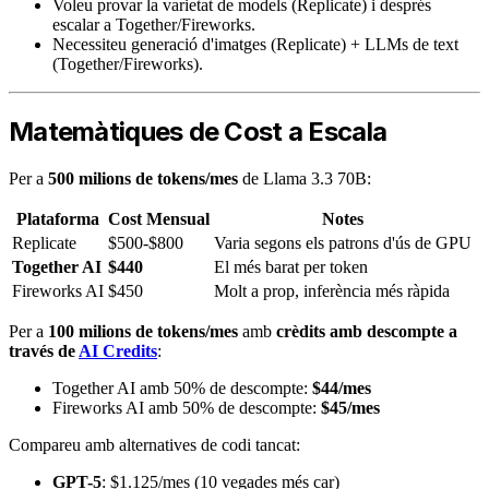
Voleu provar la varietat de models (Replicate) i després
escalar a Together/Fireworks.
Necessiteu generació d'imatges (Replicate) + LLMs de text
(Together/Fireworks).
Matemàtiques de Cost a Escala
Per a
500 milions de tokens/mes
de Llama 3.3 70B:
Plataforma
Cost Mensual
Notes
Replicate
$500-$800
Varia segons els patrons d'ús de GPU
Together AI
$440
El més barat per token
Fireworks AI
$450
Molt a prop, inferència més ràpida
Per a
100 milions de tokens/mes
amb
crèdits amb descompte a
través de
AI Credits
:
Together AI amb 50% de descompte:
$44/mes
Fireworks AI amb 50% de descompte:
$45/mes
Compareu amb alternatives de codi tancat:
GPT-5
: $1.125/mes (10 vegades més car)