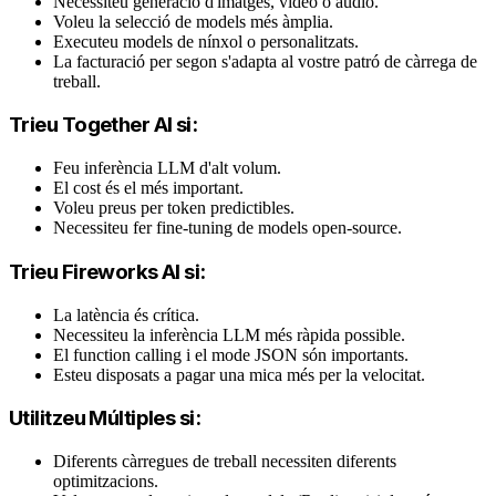
Necessiteu generació d'imatges, vídeo o àudio.
Voleu la selecció de models més àmplia.
Executeu models de nínxol o personalitzats.
La facturació per segon s'adapta al vostre patró de càrrega de
treball.
Trieu Together AI si:
Feu inferència LLM d'alt volum.
El cost és el més important.
Voleu preus per token predictibles.
Necessiteu fer fine-tuning de models open-source.
Trieu Fireworks AI si:
La latència és crítica.
Necessiteu la inferència LLM més ràpida possible.
El function calling i el mode JSON són importants.
Esteu disposats a pagar una mica més per la velocitat.
Utilitzeu Múltiples si:
Diferents càrregues de treball necessiten diferents
optimitzacions.