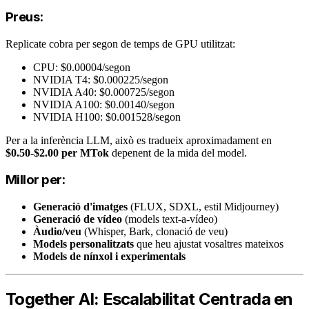
Preus:
Replicate cobra per segon de temps de GPU utilitzat:
CPU: $0.00004/segon
NVIDIA T4: $0.000225/segon
NVIDIA A40: $0.000725/segon
NVIDIA A100: $0.00140/segon
NVIDIA H100: $0.001528/segon
Per a la inferència LLM, això es tradueix aproximadament en
$0.50-$2.00 per MTok
depenent de la mida del model.
Millor per:
Generació d'imatges
(FLUX, SDXL, estil Midjourney)
Generació de vídeo
(models text-a-vídeo)
Àudio/veu
(Whisper, Bark, clonació de veu)
Models personalitzats
que heu ajustat vosaltres mateixos
Models de nínxol i experimentals
Together AI: Escalabilitat Centrada en