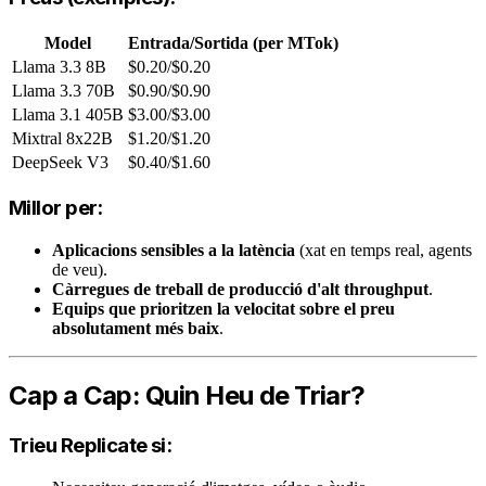
Model
Entrada/Sortida (per MTok)
Llama 3.3 8B
$0.20/$0.20
Llama 3.3 70B
$0.90/$0.90
Llama 3.1 405B
$3.00/$3.00
Mixtral 8x22B
$1.20/$1.20
DeepSeek V3
$0.40/$1.60
Millor per:
Aplicacions sensibles a la latència
(xat en temps real, agents
de veu).
Càrregues de treball de producció d'alt throughput
.
Equips que prioritzen la velocitat sobre el preu
absolutament més baix
.
Cap a Cap: Quin Heu de Triar?
Trieu Replicate si: