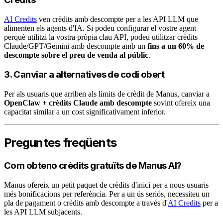
AI Credits
ven crèdits amb descompte per a les API LLM que
alimenten els agents d'IA. Si podeu configurar el vostre agent
perquè utilitzi la vostra pròpia clau API, podeu utilitzar crèdits
Claude/GPT/Gemini amb descompte amb un
fins a un 60% de
descompte sobre el preu de venda al públic
.
3. Canviar a alternatives de codi obert
Per als usuaris que arriben als límits de crèdit de Manus, canviar a
OpenClaw + crèdits Claude amb descompte
sovint ofereix una
capacitat similar a un cost significativament inferior.
Preguntes freqüents
Com obteno crèdits gratuïts de Manus AI?
Manus ofereix un petit paquet de crèdits d'inici per a nous usuaris
més bonificacions per referència. Per a un ús seriós, necessiteu un
pla de pagament o crèdits amb descompte a través d'
AI Credits
per a
les API LLM subjacents.