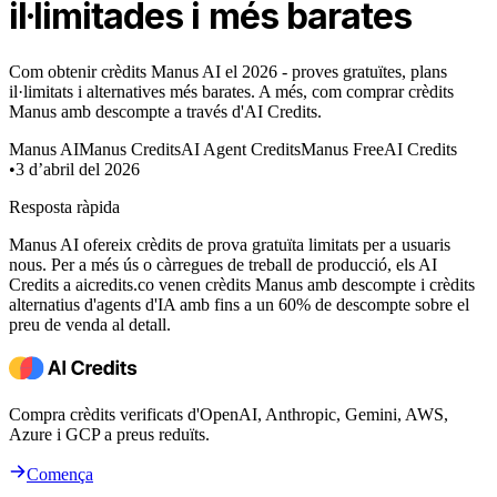
il·limitades i més barates
Com obtenir crèdits Manus AI el 2026 - proves gratuïtes, plans
il·limitats i alternatives més barates. A més, com comprar crèdits
Manus amb descompte a través d'AI Credits.
Manus AI
Manus Credits
AI Agent Credits
Manus Free
AI Credits
•
3 d’abril del 2026
Resposta ràpida
Manus AI ofereix crèdits de prova gratuïta limitats per a usuaris
nous. Per a més ús o càrregues de treball de producció, els AI
Credits a aicredits.co venen crèdits Manus amb descompte i crèdits
alternatius d'agents d'IA amb fins a un 60% de descompte sobre el
preu de venda al detall.
Compra crèdits verificats d'OpenAI, Anthropic, Gemini, AWS,
Azure i GCP a preus reduïts.
Comença