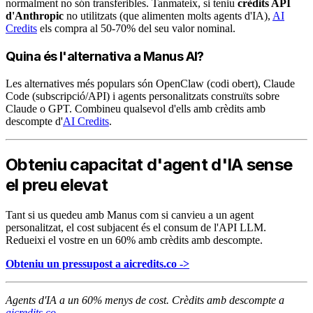
normalment no són transferibles. Tanmateix, si teniu
crèdits API
d'Anthropic
no utilitzats (que alimenten molts agents d'IA),
AI
Credits
els compra al 50-70% del seu valor nominal.
Quina és l'alternativa a Manus AI?
Les alternatives més populars són OpenClaw (codi obert), Claude
Code (subscripció/API) i agents personalitzats construïts sobre
Claude o GPT. Combineu qualsevol d'ells amb crèdits amb
descompte d'
AI Credits
.
Obteniu capacitat d'agent d'IA sense
el preu elevat
Tant si us quedeu amb Manus com si canvieu a un agent
personalitzat, el cost subjacent és el consum de l'API LLM.
Redueixi el vostre en un 60% amb crèdits amb descompte.
Obteniu un pressupost a aicredits.co ->
Agents d'IA a un 60% menys de cost. Crèdits amb descompte a
aicredits.co
.