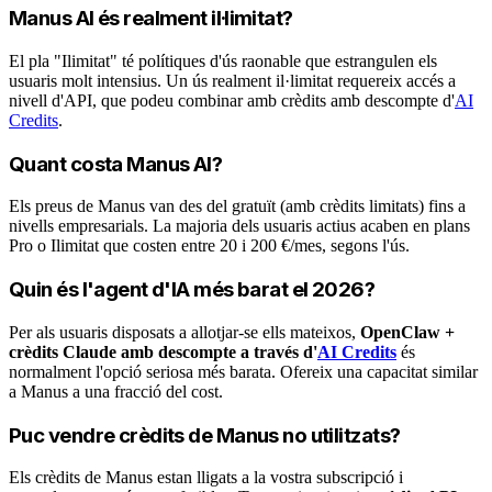
Manus AI és realment il·limitat?
El pla "Ilimitat" té polítiques d'ús raonable que estrangulen els
usuaris molt intensius. Un ús realment il·limitat requereix accés a
nivell d'API, que podeu combinar amb crèdits amb descompte d'
AI
Credits
.
Quant costa Manus AI?
Els preus de Manus van des del gratuït (amb crèdits limitats) fins a
nivells empresarials. La majoria dels usuaris actius acaben en plans
Pro o Ilimitat que costen entre 20 i 200 €/mes, segons l'ús.
Quin és l'agent d'IA més barat el 2026?
Per als usuaris disposats a allotjar-se ells mateixos,
OpenClaw +
crèdits Claude amb descompte a través d'
AI Credits
és
normalment l'opció seriosa més barata. Ofereix una capacitat similar
a Manus a una fracció del cost.
Puc vendre crèdits de Manus no utilitzats?
Els crèdits de Manus estan lligats a la vostra subscripció i