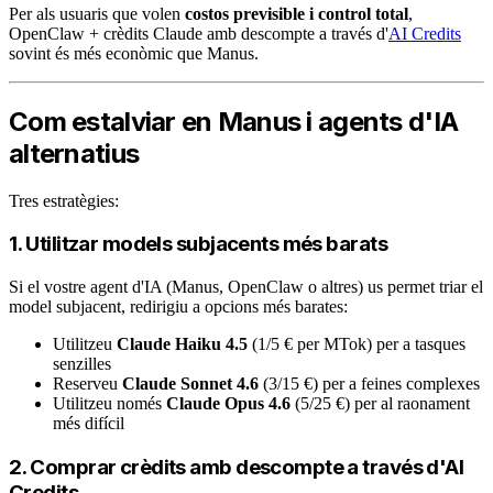
Per als usuaris que volen
costos previsible i control total
,
OpenClaw + crèdits Claude amb descompte a través d'
AI Credits
sovint és més econòmic que Manus.
Com estalviar en Manus i agents d'IA
alternatius
Tres estratègies:
1. Utilitzar models subjacents més barats
Si el vostre agent d'IA (Manus, OpenClaw o altres) us permet triar el
model subjacent, redirigiu a opcions més barates:
Utilitzeu
Claude Haiku 4.5
(1/5 € per MTok) per a tasques
senzilles
Reserveu
Claude Sonnet 4.6
(3/15 €) per a feines complexes
Utilitzeu només
Claude Opus 4.6
(5/25 €) per al raonament
més difícil
2. Comprar crèdits amb descompte a través d'AI
Credits