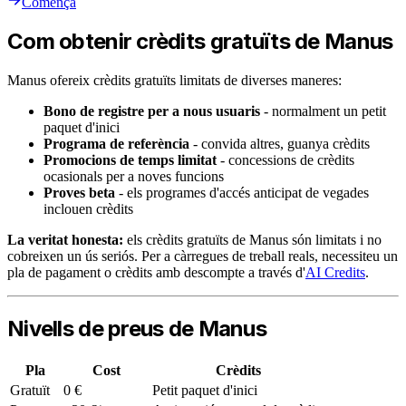
Comença
Com obtenir crèdits gratuïts de Manus
Manus ofereix crèdits gratuïts limitats de diverses maneres:
Bono de registre per a nous usuaris
- normalment un petit
paquet d'inici
Programa de referència
- convida altres, guanya crèdits
Promocions de temps limitat
- concessions de crèdits
ocasionals per a noves funcions
Proves beta
- els programes d'accés anticipat de vegades
inclouen crèdits
La veritat honesta:
els crèdits gratuïts de Manus són limitats i no
cobreixen un ús seriós. Per a càrregues de treball reals, necessiteu un
pla de pagament o crèdits amb descompte a través d'
AI Credits
.
Nivells de preus de Manus
Pla
Cost
Crèdits
Gratuït
0 €
Petit paquet d'inici