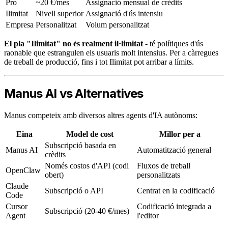
Pro
~20 €/mes
Assignació mensual de crèdits
Ilimitat
Nivell superior
Assignació d'ús intensiu
Empresa
Personalitzat
Volum personalitzat
El pla "Ilimitat" no és realment il·limitat
- té polítiques d'ús
raonable que estrangulen els usuaris molt intensius. Per a càrregues
de treball de producció, fins i tot Ilimitat pot arribar a límits.
Manus AI vs Alternatives
Manus competeix amb diversos altres agents d'IA autònoms:
Eina
Model de cost
Millor per a
Subscripció basada en
Manus AI
Automatització general
crèdits
Només costos d'API (codi
Fluxos de treball
OpenClaw
obert)
personalitzats
Claude
Subscripció o API
Centrat en la codificació
Code
Cursor
Codificació integrada a
Subscripció (20-40 €/mes)
Agent
l'editor