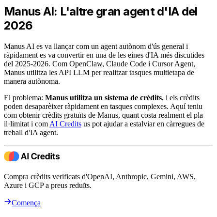
Manus AI: L'altre gran agent d'IA del
2026
Manus AI es va llançar com un agent autònom d'ús general i
ràpidament es va convertir en una de les eines d'IA més discutides
del 2025-2026. Com OpenClaw, Claude Code i Cursor Agent,
Manus utilitza les API LLM per realitzar tasques multietapa de
manera autònoma.
El problema:
Manus utilitza un sistema de crèdits
, i els crèdits
poden desaparèixer ràpidament en tasques complexes. Aquí teniu
com obtenir crèdits gratuïts de Manus, quant costa realment el pla
il·limitat i com
AI Credits
us pot ajudar a estalviar en càrregues de
treball d'IA agent.
Compra crèdits verificats d'OpenAI, Anthropic, Gemini, AWS,
Azure i GCP a preus reduïts.
Comença