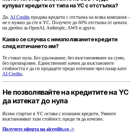
купуват кредити от типа на YC с отстъпка?
Да.
AI Credits
продава кредити с отстъпка на всяка компания –
не е нужно да сте в YC. Получете до 60% отстъпка от цената
на дребно за OpenAI, Anthropic, AWS и други.
Какво се случва с неизползваните кредити
след изтичането им?
Те стават нула. Без удължаване, без възстановяване на суми,
без прехвърляне. Единственият начин да възстановите
стойността е да ги продадете преди изтичане чрез пазар като
AI Credits
.
Не позволявайте на кредитите на YC
да изтекат до нула
Всеки стартъп в YC остава с излишни кредити. Умните
възстановяват тази стойност, преди тя да изчезне.
Получете оферта на aicredits.co ->