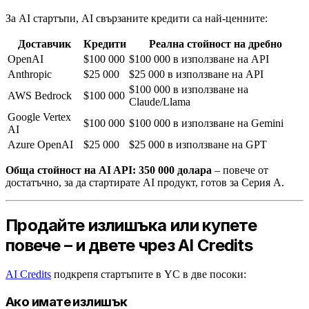
За AI стартъпи, AI свързаните кредити са най-ценните:
Доставчик
Кредити
Реална стойност на дребно
OpenAI
$100 000
$100 000 в използване на API
Anthropic
$25 000
$25 000 в използване на API
$100 000 в използване на
AWS Bedrock
$100 000
Claude/Llama
Google Vertex
$100 000
$100 000 в използване на Gemini
AI
Azure OpenAI
$25 000
$25 000 в използване на GPT
Обща стойност на AI API: 350 000 долара
– повече от
достатъчно, за да стартирате AI продукт, готов за Серия А.
Продайте излишъка или купете
повече – и двете чрез AI Credits
AI Credits
подкрепя стартъпите в YC в две посоки:
Ако имате излишък