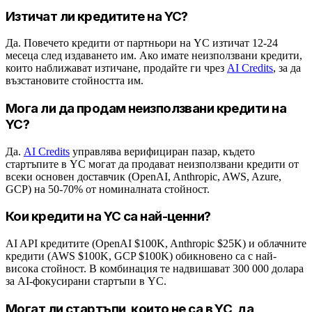
Изтичат ли кредитите на YC?
Да. Повечето кредити от партньори на YC изтичат 12-24
месеца след издаването им. Ако имате неизползвани кредити,
които наближават изтичане, продайте ги чрез
AI Credits
, за да
възстановите стойността им.
Мога ли да продам неизползвани кредити на
YC?
Да.
AI Credits
управлява верифициран пазар, където
стартъпите в YC могат да продават неизползвани кредити от
всеки основен доставчик (OpenAI, Anthropic, AWS, Azure,
GCP) на 50-70% от номиналната стойност.
Кои кредити на YC са най-ценни?
AI API кредитите (OpenAI $100K, Anthropic $25K) и облачните
кредити (AWS $100K, GCP $100K) обикновено са с най-
висока стойност. В комбинация те надвишават 300 000 долара
за AI-фокусирани стартъпи в YC.
Могат ли стартъпи, които не са в YC, да