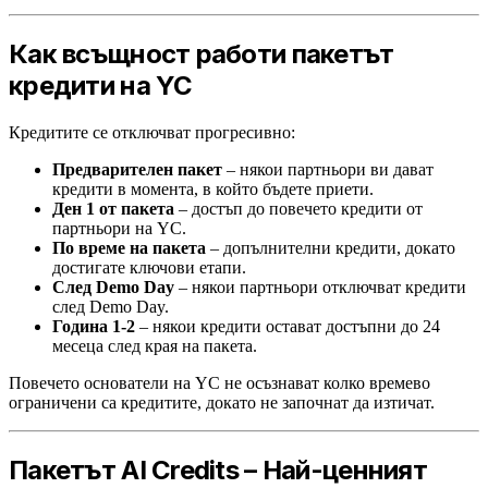
Как всъщност работи пакетът
кредити на YC
Кредитите се отключват прогресивно:
Предварителен пакет
– някои партньори ви дават
кредити в момента, в който бъдете приети.
Ден 1 от пакета
– достъп до повечето кредити от
партньори на YC.
По време на пакета
– допълнителни кредити, докато
достигате ключови етапи.
След Demo Day
– някои партньори отключват кредити
след Demo Day.
Година 1-2
– някои кредити остават достъпни до 24
месеца след края на пакета.
Повечето основатели на YC не осъзнават колко времево
ограничени са кредитите, докато не започнат да изтичат.
Пакетът AI Credits – Най-ценният