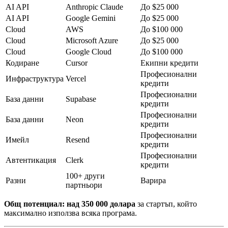
AI API
Anthropic Claude
До $25 000
AI API
Google Gemini
До $25 000
Cloud
AWS
До $100 000
Cloud
Microsoft Azure
До $25 000
Cloud
Google Cloud
До $100 000
Кодиране
Cursor
Екипни кредити
Професионални
Инфраструктура
Vercel
кредити
Професионални
База данни
Supabase
кредити
Професионални
База данни
Neon
кредити
Професионални
Имейл
Resend
кредити
Професионални
Автентикация
Clerk
кредити
100+ други
Разни
Варира
партньори
Общ потенциал: над 350 000 долара
за стартъп, който
максимално използва всяка програма.