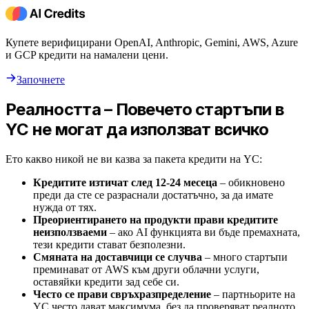
Купете верифицирани OpenAI, Anthropic, Gemini, AWS, Azure
и GCP кредити на намалени цени.
Започнете
Реалността – Повечето стартъпи в
YC не могат да използват всичко
Ето какво никой не ви казва за пакета кредити на YC:
Кредитите изтичат след 12-24 месеца
– обикновено
преди да сте се разраснали достатъчно, за да имате
нужда от тях.
Преориентирането на продукти прави кредитите
неизползваеми
– ако AI функцията ви бъде премахната,
тези кредити стават безполезни.
Смяната на доставчици се случва
– много стартъпи
преминават от AWS към други облачни услуги,
оставяйки кредити зад себе си.
Често се прави свръхразпределение
– партньорите на
YC често дават максимума, без да проверяват реалното