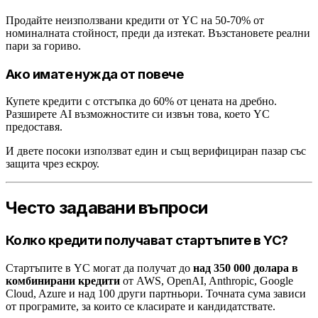
Продайте неизползвани кредити от YC на 50-70% от
номиналната стойност, преди да изтекат. Възстановете реални
пари за гориво.
Ако имате нужда от повече
Купете кредити с отстъпка до 60% от цената на дребно.
Разширете AI възможностите си извън това, което YC
предоставя.
И двете посоки използват един и същ верифициран пазар със
защита чрез ескроу.
Често задавани въпроси
Колко кредити получават стартъпите в YC?
Стартъпите в YC могат да получат до
над 350 000 долара в
комбинирани кредити
от AWS, OpenAI, Anthropic, Google
Cloud, Azure и над 100 други партньори. Точната сума зависи
от програмите, за които се класирате и кандидатствате.