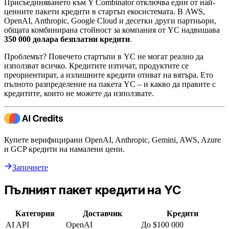
Присъединяването към Y Combinator отключва един от най-
ценните пакети кредити в стартъп екосистемата. В AWS,
OpenAI, Anthropic, Google Cloud и десетки други партньори,
общата комбинирана стойност за компания от YC надвишава
350 000 долара безплатни кредити
.
Проблемът? Повечето стартъпи в YC не могат реално да
използват всичко. Кредитите изтичат, продуктите се
преориентират, а излишните кредити отиват на вятъра. Ето
пълното разпределение на пакета YC – и какво да правите с
кредитите, които не можете да използвате.
Купете верифицирани OpenAI, Anthropic, Gemini, AWS, Azure
и GCP кредити на намалени цени.
Започнете
Пълният пакет кредити на YC
Категория
Доставчик
Кредити
AI API
OpenAI
До $100 000