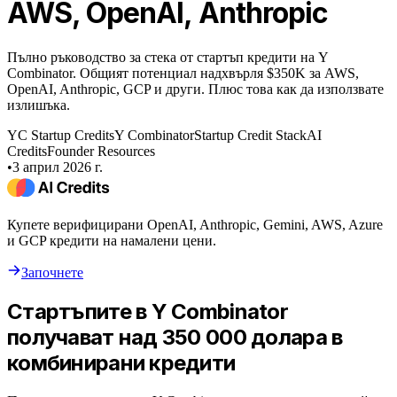
AWS, OpenAI, Anthropic
Пълно ръководство за стека от стартъп кредити на Y
Combinator. Общият потенциал надхвърля $350K за AWS,
OpenAI, Anthropic, GCP и други. Плюс това как да използвате
излишъка.
YC Startup Credits
Y Combinator
Startup Credit Stack
AI
Credits
Founder Resources
•
3 април 2026 г.
Купете верифицирани OpenAI, Anthropic, Gemini, AWS, Azure
и GCP кредити на намалени цени.
Започнете
Стартъпите в Y Combinator
получават над 350 000 долара в
комбинирани кредити