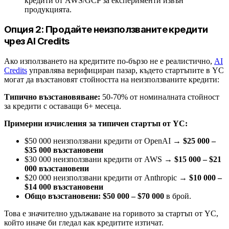
кредити от AWS/GCP за експерименти извън
продукцията.
Опция 2: Продайте неизползваните кредити
чрез AI Credits
Ако използването на кредитите по-бързо не е реалистично,
AI
Credits
управлява верифициран пазар, където стартъпите в YC
могат да възстановят стойността на неизползваните кредити:
Типично възстановяване:
50-70% от номиналната стойност
за кредити с оставащи 6+ месеца.
Примерни изчисления за типичен стартъп от YC:
$50 000 неизползвани кредити от OpenAI →
$25 000 –
$35 000 възстановени
$30 000 неизползвани кредити от AWS →
$15 000 – $21
000 възстановени
$20 000 неизползвани кредити от Anthropic →
$10 000 –
$14 000 възстановени
Общо възстановени: $50 000 – $70 000
в брой.
Това е значително удължаване на горивото за стартъп от YC,
който иначе би гледал как кредитите изтичат.