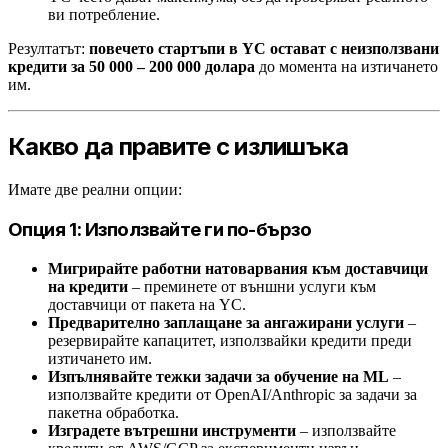
ви потребление.
Резултатът:
повечето стартъпи в YC остават с неизползвани
кредити за 50 000 – 200 000 долара
до момента на изтичането
им.
Какво да правите с излишъка
Имате две реални опции:
Опция 1: Използвайте ги по-бързо
Мигрирайте работни натоварвания към доставчици
на кредити
– преминете от външни услуги към
доставчици от пакета на YC.
Предварително заплащане за ангажирани услуги
–
резервирайте капацитет, използвайки кредити преди
изтичането им.
Изпълнявайте тежки задачи за обучение на ML
–
използвайте кредити от OpenAI/Anthropic за задачи за
пакетна обработка.
Изградете вътрешни инструменти
– използвайте