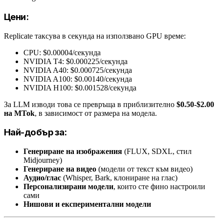
Цени:
Replicate таксува в секунда на използвано GPU време:
CPU: $0.00004/секунда
NVIDIA T4: $0.000225/секунда
NVIDIA A40: $0.000725/секунда
NVIDIA A100: $0.00140/секунда
NVIDIA H100: $0.001528/секунда
За LLM изводи това се превръща в приблизително
$0.50-$2.00
на MTok
, в зависимост от размера на модела.
Най-добър за:
Генериране на изображения
(FLUX, SDXL, стил
Midjourney)
Генериране на видео
(модели от текст към видео)
Аудио/глас
(Whisper, Bark, клониране на глас)
Персонализирани модели
, които сте фино настроили
сами
Нишови и експериментални модели