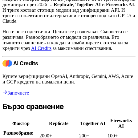
доминират през 2026 г.:
Replicate
,
Together AI
и
Fireworks AI
.
И трите хостват стотици модели зад унифицирани API. И
трите са по-евтини от алтернативи с отворен код като GPT-5 и
Claude.
Но те не са идентични. Цените се различават. Скоростта се
различава. Разнообразието от модели се различава. Ето
пълното сравнение - и как да ги комбинирате с отстъпки за
кредити чрез
AI Credits
за максимални спестявания.
Купете верифицирани OpenAI, Anthropic, Gemini, AWS, Azure
и GCP кредити на намалени цени.
Започнете
Бързо сравнение
Fireworks
Фактор
Replicate
Together AI
AI
Разнообразие
2000+
200+
100+