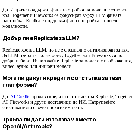
Да. И трите поддържат фина настройка на модели с отворен
код. Together и Fireworks се фокусират върху LLM фината
настройка. Replicate поддържа фина настройка в повече
модалности.
Добър ли е Replicate за LLM?
Replicate хоства LLM, но не е специално оптимизиран за тях.
За LLM изводи с голям обем, Together или Fireworks са по-
добри избори. Използвайте Replicate за модели с изображения,
видео, аудио или нишови модели.
Мога ли да купя кредити с отстъпка за тези
платформи?
Да.
AI Credits
продава кредити с отстъпка за Replicate, Together
AI, Fireworks и други доставчици на ИИ. Натрупвайте
спестяванията с вече ниските им цени.
Трябва ли да ги използвам вместо
OpenAI/Anthropic?