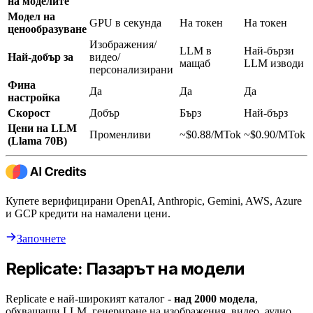
на моделите
Модел на
GPU в секунда
На токен
На токен
ценообразуване
Изображения/
LLM в
Най-бързи
Най-добър за
видео/
мащаб
LLM изводи
персонализирани
Фина
Да
Да
Да
настройка
Скорост
Добър
Бърз
Най-бърз
Цени на LLM
Променливи
~$0.88/MTok
~$0.90/MTok
(Llama 70B)
Купете верифицирани OpenAI, Anthropic, Gemini, AWS, Azure
и GCP кредити на намалени цени.
Започнете
Replicate: Пазарът на модели
Replicate е най-широкият каталог -
над 2000 модела
,
обхващащи LLM, генериране на изображения, видео, аудио,