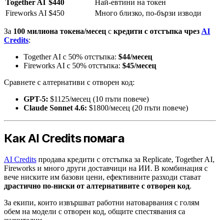
Together AI
$440
Най-евтини на токен
Fireworks AI
$450
Много близко, по-бързи изводи
За
100 милиона токена/месец
с
кредити с отстъпка чрез
AI
Credits
:
Together AI с 50% отстъпка:
$44/месец
Fireworks AI с 50% отстъпка:
$45/месец
Сравнете с алтернативи с отворен код:
GPT-5:
$1125/месец (10 пъти повече)
Claude Sonnet 4.6:
$1800/месец (20 пъти повече)
Как AI Credits помага
AI Credits
продава кредити с отстъпка за Replicate, Together AI,
Fireworks и много други доставчици на ИИ. В комбинация с
вече ниските им базови цени, ефективните разходи стават
драстично по-ниски от алтернативите с отворен код
.
За екипи, които извършват работни натоварвания с голям
обем на модели с отворен код, общите спестявания са