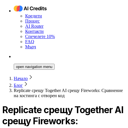
Кредити
Процес
AI Router
Контакти
Спечелете 10%
FAQ
Мърч
open navigation menu
Начало
Блог
Replicate срещу Together AI срещу Fireworks: Сравнение
на хостинга с отворен код
Replicate срещу Together AI
срещу Fireworks: