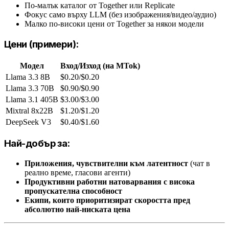
По-малък каталог от Together или Replicate
Фокус само върху LLM (без изображения/видео/аудио)
Малко по-високи цени от Together за някои модели
Цени (примери):
Модел
Вход/Изход (на MTok)
Llama 3.3 8B
$0.20/$0.20
Llama 3.3 70B
$0.90/$0.90
Llama 3.1 405B
$3.00/$3.00
Mixtral 8x22B
$1.20/$1.20
DeepSeek V3
$0.40/$1.60
Най-добър за:
Приложения, чувствителни към латентност
(чат в
реално време, гласови агенти)
Продуктивни работни натоварвания с висока
пропускателна способност
Екипи, които приоритизират скоростта пред
абсолютно най-ниската цена