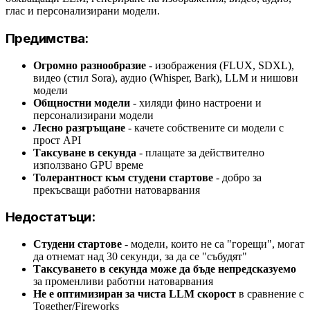
глас и персонализирани модели.
Предимства:
Огромно разнообразие
- изображения (FLUX, SDXL),
видео (стил Sora), аудио (Whisper, Bark), LLM и нишови
модели
Общностни модели
- хиляди фино настроени и
персонализирани модели
Лесно разгръщане
- качете собствените си модели с
прост API
Таксуване в секунда
- плащате за действително
използвано GPU време
Толерантност към студени стартове
- добро за
прекъсващи работни натоварвания
Недостатъци:
Студени стартове
- модели, които не са "горещи", могат
да отнемат над 30 секунди, за да се "събудят"
Таксуването в секунда може да бъде непредсказуемо
за променливи работни натоварвания
Не е оптимизиран за чиста LLM скорост
в сравнение с
Together/Fireworks