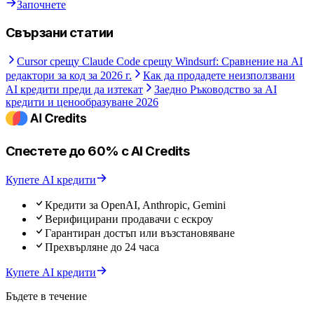
Започнете
Свързани статии
Cursor срещу Claude Code срещу Windsurf: Сравнение на AI
редактори за код за 2026 г.
Как да продадете неизползвани
AI кредити преди да изтекат
Заедно Ръководство за AI
кредити и ценообразуване 2026
Спестете до 60% с AI Credits
Купете AI кредити
Кредити за OpenAI, Anthropic, Gemini
Верифицирани продавачи с ескроу
Гарантиран достъп или възстановяване
Прехвърляне до 24 часа
Купете AI кредити
Бъдете в течение