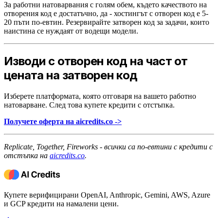
За работни натоварвания с голям обем, където качеството на
отворения код е достатъчно, да - хостингът с отворен код е 5-
20 пъти по-евтин. Резервирайте затворен код за задачи, които
наистина се нуждаят от водещи модели.
Изводи с отворен код на част от
цената на затворен код
Изберете платформата, която отговаря на вашето работно
натоварване. След това купете кредити с отстъпка.
Получете оферта на aicredits.co ->
Replicate, Together, Fireworks - всички са по-евтини с кредити с
отстъпка на
aicredits.co
.
Купете верифицирани OpenAI, Anthropic, Gemini, AWS, Azure
и GCP кредити на намалени цени.