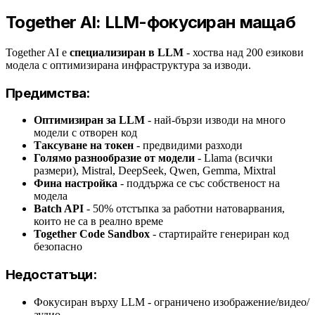
Together AI: LLM-фокусиран мащаб
Together AI е
специализиран в LLM
- хоства над 200 езикови
модела с оптимизирана инфраструктура за изводи.
Предимства:
Оптимизиран за LLM
- най-бързи изводи на много
модели с отворен код
Таксуване на токен
- предвидими разходи
Голямо разнообразие от модели
- Llama (всички
размери), Mistral, DeepSeek, Qwen, Gemma, Mixtral
Фина настройка
- поддържа се със собственост на
модела
Batch API
- 50% отстъпка за работни натоварвания,
които не са в реално време
Together Code Sandbox
- стартирайте генериран код
безопасно
Недостатъци:
Фокусиран върху LLM - ограничено изображение/видео/
аудио