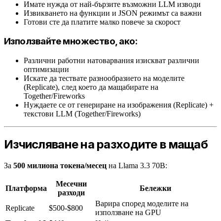
Имате нужда от най-бързите възможни LLM изводи
Извикването на функции и JSON режимът са важни
Готови сте да платите малко повече за скорост
Използвайте множество, ако:
Различни работни натоварвания изискват различни
оптимизации
Искате да тествате разнообразието на моделите
(Replicate), след което да мащабирате на
Together/Fireworks
Нуждаете се от генериране на изображения (Replicate) +
текстови LLM (Together/Fireworks)
Изчисляване на разходите в мащаб
За
500 милиона токена/месец
на Llama 3.3 70B:
Месечни
Платформа
Бележки
разходи
Варира според моделите на
Replicate
$500-$800
използване на GPU