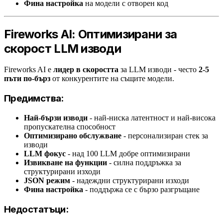
Фина настройка
на модели с отворен код
Fireworks AI: Оптимизирани за
скорост LLM изводи
Fireworks AI е
лидер в скоростта
за LLM изводи - често
2-5
пъти по-бърз
от конкурентите на същите модели.
Предимства:
Най-бързи изводи
- най-ниска латентност и най-висока
пропускателна способност
Оптимизирано обслужване
- персонализиран стек за
изводи
LLM фокус
- над 100 LLM добре оптимизирани
Извикване на функции
- силна поддръжка за
структурирани изходи
JSON режим
- надеждни структурирани изходи
Фина настройка
- поддържа се с бързо разгръщане
Недостатъци: