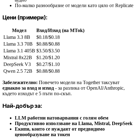
По-малко разнообразие от модели като цяло от Replicate
Цени (примери):
Модел
Вход/Изход (на MTok)
Llama 3.3 8B
$0.18/$0.18
Llama 3.3 70B
$0.88/$0.88
Llama 3.1 405B
$3.50/$3.50
Mixtral 8x22B
$1.20/$1.20
DeepSeek V3
$0.27/$1.10
Qwen 2.5 72B
$0.88/$0.88
Забележително:
Повечето модели на Together таксуват
еднакво за вход и изход
- за разлика от OpenAI/Anthropic,
където изходът е 5 пъти по-скъп.
Най-добър за:
LLM работни натоварвания с голям обем
Продуктивно използване на Llama, Mistral, DeepSeek
Екипи, които се нуждаят от предвидимо
ценообразуване на токен