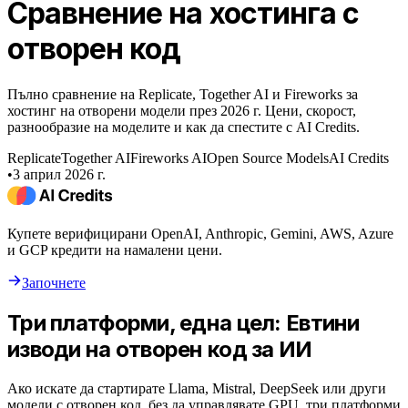
Сравнение на хостинга с
отворен код
Пълно сравнение на Replicate, Together AI и Fireworks за
хостинг на отворени модели през 2026 г. Цени, скорост,
разнообразие на моделите и как да спестите с AI Credits.
Replicate
Together AI
Fireworks AI
Open Source Models
AI Credits
•
3 април 2026 г.
Купете верифицирани OpenAI, Anthropic, Gemini, AWS, Azure
и GCP кредити на намалени цени.
Започнете
Три платформи, една цел: Евтини
изводи на отворен код за ИИ
Ако искате да стартирате Llama, Mistral, DeepSeek или други
модели с отворен код, без да управлявате GPU, три платформи