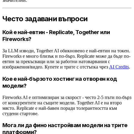
значителни.
Често задавани въпроси
Кой е най-евтин - Replicate, Together или
Fireworks?
За LLM изводи, Together AI обикновено е най-евтин на токен.
Fireworks е много близък и по-бърз. Replicate може да бъде по-
евтин за прекъсващи или за работни натоварвания с
изображения/видео. Купете и трите с отстъпка чрез
AI Credits
.
Кое е най-бързото хостинг на отворен код
модели?
Fireworks AI е оптимизиран за скорост - често 2-5 пъти по-бърз
от конкурентите на същите модели. Together AI е на второ
място. Replicate е най-бавен поради толерантността към
студени стартове.
Мога ли да фино настройвам модели на трите
платформи?