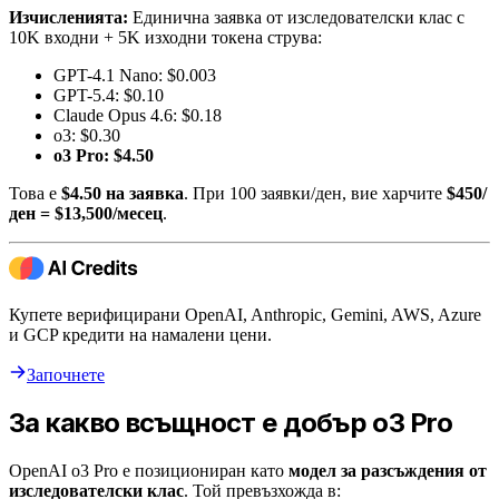
Изчисленията:
Единична заявка от изследователски клас с
10K входни + 5K изходни токена струва:
GPT-4.1 Nano: $0.003
GPT-5.4: $0.10
Claude Opus 4.6: $0.18
o3: $0.30
o3 Pro: $4.50
Това е
$4.50 на заявка
. При 100 заявки/ден, вие харчите
$450/
ден = $13,500/месец
.
Купете верифицирани OpenAI, Anthropic, Gemini, AWS, Azure
и GCP кредити на намалени цени.
Започнете
За какво всъщност е добър o3 Pro
OpenAI o3 Pro е позициониран като
модел за разсъждения от
изследователски клас
. Той превъзхожда в: