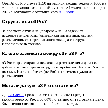
OpenAI o3 Pro струва $150 на милион входни токена и $600 на
милион изходни токена - най-скъпият AI модел, наличен през
2026 г. Купувайте с отстъпка чрез
AI Credits
.
Струва ли си o3 Pro?
За повечето случаи на употреба - не. За задачи от
изследователски клас (напреднала математика, научни
разсъждения, експертен анализ) може да си струва.
Използвайте пестеливо.
Каква е разликата между o3 и o3 Pro?
o3 Pro е проектиран за по-сложни разсъждения и дава по-
добри резултати при най-трудните проблеми. Той е и 15 пъти
по-скъп. Използвайте o3 (не Pro) за повечето нужди от
разсъждения.
Мога ли да купя o3 Pro с отстъпка?
Да.
AI Credits
продава отстъпки за OpenAI кредити,
включително o3 Pro, с до 60% по-евтино от търговската цена.
Значителни спестявания за най-скъпия модел.