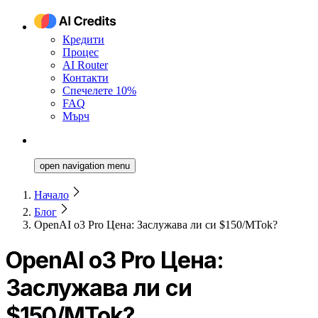
Кредити
Процес
AI Router
Контакти
Спечелете 10%
FAQ
Мърч
open navigation menu
Начало
Блог
OpenAI o3 Pro Цена: Заслужава ли си $150/MTok?
OpenAI o3 Pro Цена:
Заслужава ли си
$150/MTok?