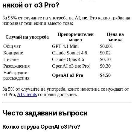
някой от o3 Pro?
За 95% от случаите на употреба на AI,
не
. Ето какво трябва да
използват тези екипи вместо това:
Препоръчителен
Цена на
Случай на употреба
модел
заявка
Общ чат
GPT-4.1 Mini
$0.001
Кодиране
Claude Sonnet 4.6
$0.02
Писане
Claude Opus 4.6
$0.10
Разсъждения
OpenAI o3 (не Pro)
$0.30
Най-трудни
OpenAI o3 Pro
$4.50
разсъждения
За 5% от случаите на употреба, които наистина се нуждаят от
o3 Pro,
AI Credits
го прави достъпен.
Често задавани въпроси
Колко струва OpenAI o3 Pro?