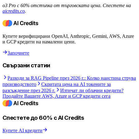
o3 Pro с 60% отстъпка от търговската цена. Спестете на
aicredits.co
.
Купете верифицирани OpenAI, Anthropic, Gemini, AWS, Azure
и GCP кредити на намалени цени.
Започнете
Свързани статии
Разходи за RAG Pipeline през 2026 г.: Колко наистина струва
производството
Скритата цена на AI токените за
разсъждение през 2026 г.
Изтичат ли облачни кредити?
Продайте Вашите AWS, Azure и GCP кредити сега
Спестете до 60% с AI Credits
Купете AI кредити