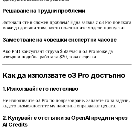
Решаване на трудни проблеми
Затънали сте в сложен проблем? Една заявка с o3 Pro понякога
може да достави това, което по-евтините модели пропускат.
Заместване на човешки експертни часове
Ако PhD консултант струва $500/час и o3 Pro може да
извърши подобна работа за $20, това е сделка.
Как да използвате o3 Pro достъпно
1. Използвайте го пестеливо
Не използвайте o3 Pro по подразбиране. Запазете го за задачи,
където възможностите му наистина оправдават цената.
2. Купувайте отстъпки за OpenAI кредити чрез
AI Credits