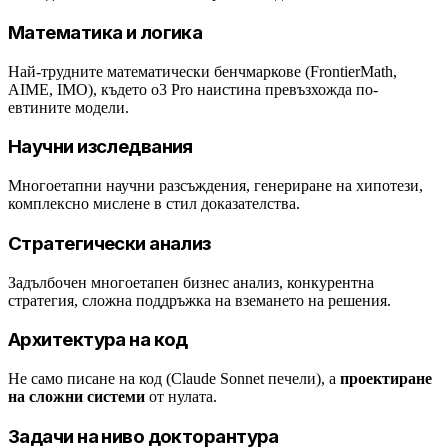
Математика и логика
Най-трудните математически бенчмаркове (FrontierMath,
AIME, IMO), където o3 Pro наистина превъзхожда по-
евтините модели.
Научни изследвания
Многоетапни научни разсъждения, генериране на хипотези,
комплексно мислене в стил доказателства.
Стратегически анализ
Задълбочен многоетапен бизнес анализ, конкурентна
стратегия, сложна поддръжка на вземането на решения.
Архитектура на код
Не само писане на код (Claude Sonnet печели), а
проектиране
на сложни системи
от нулата.
Задачи на ниво докторантура