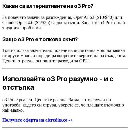
Какви са алтернативите на o3 Pro?
За повечето задачи за разсъждения, OpenAI o3 ($10/$40) или
Claude Opus 4.6 ($5/$25) са достатъчни. Запазете o3 Pro за най-
трудните проблеми.
Защо o3 Pro е толкова скъп?
Той използва значително повече изчислителна мощ на заявка
от други модели поради разширените вериги на разсъждения.
Цената отразява основните разходи за GPU.
Използвайте o3 Pro разумно - и с
отстъпка
o3 Pro е реален. Цената е реална. За малкото случаи на
употреба, където си струва, уверете се, че плащате възможно
най-малко.
Получете оферта на aicredits.co ->