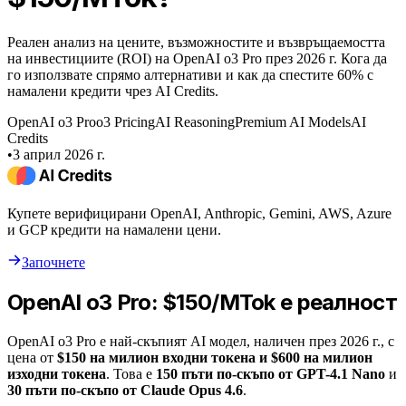
Реален анализ на цените, възможностите и възвръщаемостта
на инвестициите (ROI) на OpenAI o3 Pro през 2026 г. Кога да
го използвате спрямо алтернативи и как да спестите 60% с
намалени кредити чрез AI Credits.
OpenAI o3 Pro
o3 Pricing
AI Reasoning
Premium AI Models
AI
Credits
•
3 април 2026 г.
Купете верифицирани OpenAI, Anthropic, Gemini, AWS, Azure
и GCP кредити на намалени цени.
Започнете
OpenAI o3 Pro: $150/MTok е реалност
OpenAI o3 Pro е най-скъпият AI модел, наличен през 2026 г., с
цена от
$150 на милион входни токена и $600 на милион
изходни токена
. Това е
150 пъти по-скъпо от GPT-4.1 Nano
и
30 пъти по-скъпо от Claude Opus 4.6
.