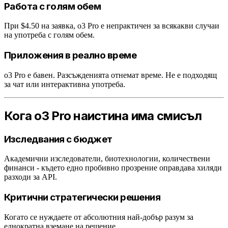
Работа с голям обем
При $4.50 на заявка, o3 Pro е непрактичен за всякакви случаи
на употреба с голям обем.
Приложения в реално време
o3 Pro е бавен. Разсъжденията отнемат време. Не е подходящ
за чат или интерактивна употреба.
Кога o3 Pro наистина има смисъл
Изследвания с бюджет
Академични изследователи, биотехнологии, количествени
финанси - където едно пробивно прозрение оправдава хиляди
разходи за API.
Критични стратегически решения
Когато се нуждаете от абсолютния най-добър разум за
еднократна вземане на решение.