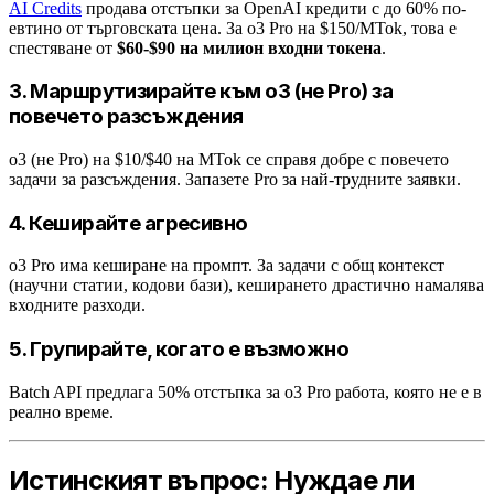
AI Credits
продава отстъпки за OpenAI кредити с до 60% по-
евтино от търговската цена. За o3 Pro на $150/MTok, това е
спестяване от
$60-$90 на милион входни токена
.
3. Маршрутизирайте към o3 (не Pro) за
повечето разсъждения
o3 (не Pro) на $10/$40 на MTok се справя добре с повечето
задачи за разсъждения. Запазете Pro за най-трудните заявки.
4. Кеширайте агресивно
o3 Pro има кеширане на промпт. За задачи с общ контекст
(научни статии, кодови бази), кеширането драстично намалява
входните разходи.
5. Групирайте, когато е възможно
Batch API предлага 50% отстъпка за o3 Pro работа, която не е в
реално време.
Истинският въпрос: Нуждае ли