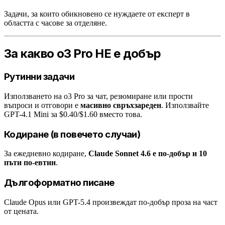
Задачи, за които обикновено се нуждаете от експерт в
областта с часове за отделяне.
За какво o3 Pro НЕ е добър
Рутинни задачи
Използването на o3 Pro за чат, резюмиране или прости
въпроси и отговори е
масивно свръхзареден
. Използвайте
GPT-4.1 Mini за $0.40/$1.60 вместо това.
Кодиране (в повечето случаи)
За ежедневно кодиране,
Claude Sonnet 4.6 е по-добър и 10
пъти по-евтин
.
Дългоформатно писане
Claude Opus или GPT-5.4 произвеждат по-добър проза на част
от цената.