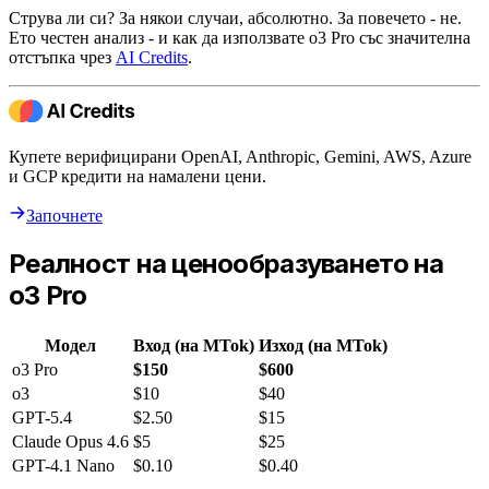
Струва ли си? За някои случаи, абсолютно. За повечето - не.
Ето честен анализ - и как да използвате o3 Pro със значителна
отстъпка чрез
AI Credits
.
Купете верифицирани OpenAI, Anthropic, Gemini, AWS, Azure
и GCP кредити на намалени цени.
Започнете
Реалност на ценообразуването на
o3 Pro
Модел
Вход (на MTok)
Изход (на MTok)
o3 Pro
$150
$600
o3
$10
$40
GPT-5.4
$2.50
$15
Claude Opus 4.6
$5
$25
GPT-4.1 Nano
$0.10
$0.40