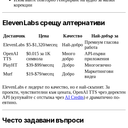
корекции
ElevenLabs срещу алтернативи
Доставчик
Цена
Качество
Най-добър за
Премиум гласова
ElevenLabs
$5-$1,320/месец
Най-добро
работа
OpenAI
$0.015 за 1K
Много
API-първи
TTS
символа
добро
приложения
PlayHT
$39-$99/месец
Добро
Многоезично
Маркетингови
Murf
$19-$79/месец
Добро
видеа
ElevenLabs е лидерът по качество, но е най-скъпият. За
проекти, чувствителни към цената, OpenAI TTS чрез директен
API (купувайте с отстъпка чрез
AI Credits
) е драматично по-
евтино.
Често задавани въпроси