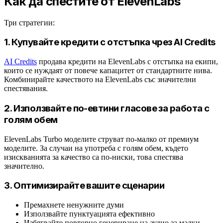
Как да спестите от ElevenLabs
Три стратегии:
1. Купувайте кредити с отстъпка чрез AI Credits
AI Credits
продава кредити на ElevenLabs с отстъпка на екипи,
които се нуждаят от повече капацитет от стандартните нива.
Комбинирайте качеството на ElevenLabs със значителни
спестявания.
2. Използвайте по-евтини гласове за работа с
голям обем
ElevenLabs Turbo моделите струват по-малко от премиум
моделите. За случаи на употреба с голям обем, където
изискванията за качество са по-ниски, това спестява
значително.
3. Оптимизирайте вашите сценарии
Премахнете ненужните думи
Използвайте пунктуацията ефективно
Избягвайте повторно генериране на аудио за малки