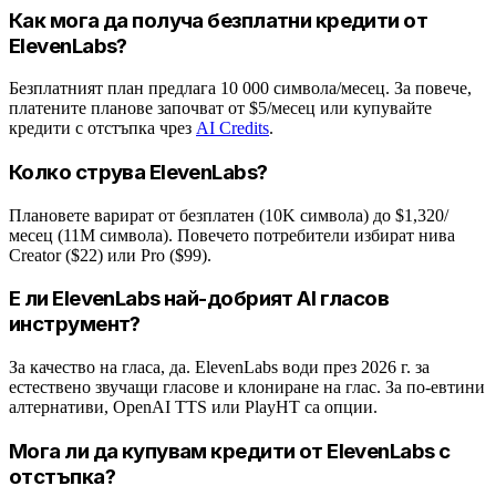
Как мога да получа безплатни кредити от
ElevenLabs?
Безплатният план предлага 10 000 символа/месец. За повече,
платените планове започват от $5/месец или купувайте
кредити с отстъпка чрез
AI Credits
.
Колко струва ElevenLabs?
Плановете варират от безплатен (10K символа) до $1,320/
месец (11M символа). Повечето потребители избират нива
Creator ($22) или Pro ($99).
Е ли ElevenLabs най-добрият AI гласов
инструмент?
За качество на гласа, да. ElevenLabs води през 2026 г. за
естествено звучащи гласове и клониране на глас. За по-евтини
алтернативи, OpenAI TTS или PlayHT са опции.
Мога ли да купувам кредити от ElevenLabs с
отстъпка?