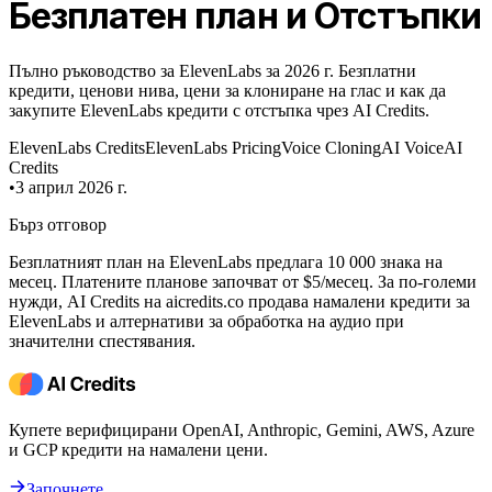
Безплатен план и Отстъпки
Пълно ръководство за ElevenLabs за 2026 г. Безплатни
кредити, ценови нива, цени за клониране на глас и как да
закупите ElevenLabs кредити с отстъпка чрез AI Credits.
ElevenLabs Credits
ElevenLabs Pricing
Voice Cloning
AI Voice
AI
Credits
•
3 април 2026 г.
Бърз отговор
Безплатният план на ElevenLabs предлага 10 000 знака на
месец. Платените планове започват от $5/месец. За по-големи
нужди, AI Credits на aicredits.co продава намалени кредити за
ElevenLabs и алтернативи за обработка на аудио при
значителни спестявания.
Купете верифицирани OpenAI, Anthropic, Gemini, AWS, Azure
и GCP кредити на намалени цени.
Започнете