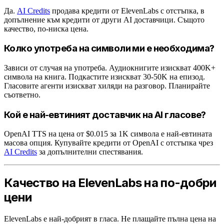
Да.
AI Credits
продава кредити от ElevenLabs с отстъпка, в
допълнение към кредити от други AI доставчици. Същото
качество, по-ниска цена.
Колко употреба на символи ми е необходима?
Зависи от случая на употреба. Аудиокнигите изискват 400K+
символа на книга. Подкастите изискват 30-50K на епизод.
Гласовите агенти изискват хиляди на разговор. Планирайте
съответно.
Кой е най-евтиният доставчик на AI гласове?
OpenAI TTS на цена от $0.015 за 1K символа е най-евтината
масова опция. Купувайте кредити от OpenAI с отстъпка чрез
AI Credits
за допълнителни спестявания.
Качество на ElevenLabs на по-добри
цени
ElevenLabs е най-добрият в гласа. Не плащайте пълна цена на