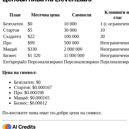
Клонинги н
План
Месечна цена
Символи
глас
Безплатен
$0
10 000
1 (с ограничен
Стартов
$5
30 000
10
Създател
$22
100 000
30
Про
$99
500 000
Неограничени
Мащаб
$330
2 000 000
Неограничени
Бизнес
$1 320
11 000 000
Неограничени
Ентърпрайз
Персонализирано
Персонализирано
Персонализир
Цена на символ:
Безплатен: $0
Стартов: $0.000167
Про: $0.000198
Мащаб: $0.000165
Бизнес: $0.00012
По-високите нива имат по-добри цени на символ.