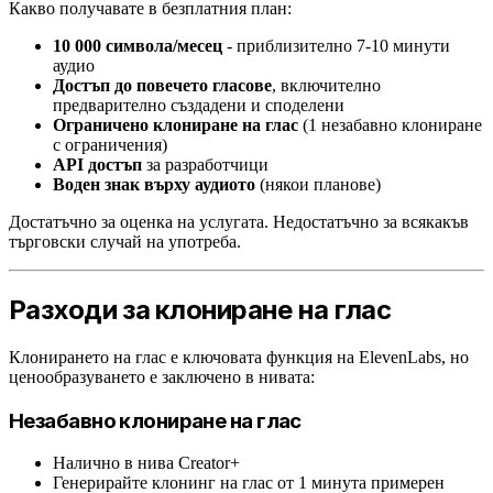
Какво получавате в безплатния план:
10 000 символа/месец
- приблизително 7-10 минути
аудио
Достъп до повечето гласове
, включително
предварително създадени и споделени
Ограничено клониране на глас
(1 незабавно клониране
с ограничения)
API достъп
за разработчици
Воден знак върху аудиото
(някои планове)
Достатъчно за оценка на услугата. Недостатъчно за всякакъв
търговски случай на употреба.
Разходи за клониране на глас
Клонирането на глас е ключовата функция на ElevenLabs, но
ценообразуването е заключено в нивата:
Незабавно клониране на глас
Налично в нива Creator+
Генерирайте клонинг на глас от 1 минута примерен