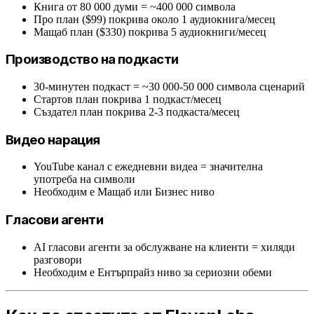
Книга от 80 000 думи = ~400 000 символа
Про план ($99) покрива около 1 аудиокнига/месец
Мащаб план ($330) покрива 5 аудиокниги/месец
Производство на подкасти
30-минутен подкаст = ~30 000-50 000 символа сценарий
Стартов план покрива 1 подкаст/месец
Създател план покрива 2-3 подкаста/месец
Видео нарация
YouTube канал с ежедневни видеа = значителна
употреба на символи
Необходим е Мащаб или Бизнес ниво
Гласови агенти
AI гласови агенти за обслужване на клиенти = хиляди
разговори
Необходим е Ентърпрайз ниво за сериозни обеми