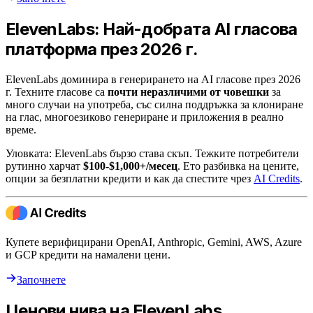
ElevenLabs: Най-добрата AI гласова
платформа през 2026 г.
ElevenLabs доминира в генерирането на AI гласове през 2026
г. Техните гласове са
почти неразличими от човешки
за
много случаи на употреба, със силна поддръжка за клониране
на глас, многоезиково генериране и приложения в реално
време.
Уловката: ElevenLabs бързо става скъп. Тежките потребители
рутинно харчат
$100-$1,000+/месец
. Ето разбивка на цените,
опции за безплатни кредити и как да спестите чрез
AI Credits
.
Купете верифицирани OpenAI, Anthropic, Gemini, AWS, Azure
и GCP кредити на намалени цени.
Започнете
Ценови нива на ElevenLabs