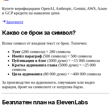
Купете верифицирани OpenAI, Anthropic, Gemini, AWS, Azure
и GCP кредити на намалени цени.
Започнете
Какво се брои за символ?
Всеки символ от входния текст се брои. Типично:
Туит
(280 символа) = 280 символа
Имейл параграф
(500 символа) = 500 символа
Публикация в блог
(3000 думи) = ~15 000 символа
Кратка аудиокнига глава
(5000 думи) = ~25 000
символа
Цяла аудиокнига
(80 000 думи) = ~400 000 символа
За производство на аудиокниги, озвучаване или видео
нарация, броят на символите се натрупва бързо.
Безплатен план на ElevenLabs