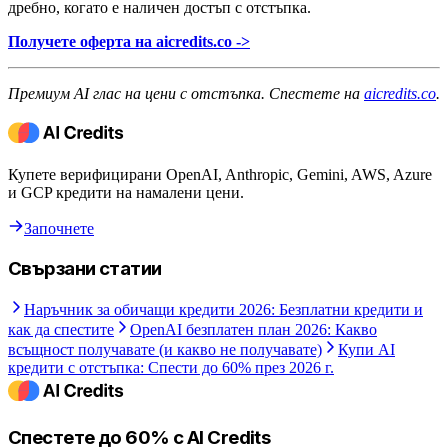
дребно, когато е наличен достъп с отстъпка.
Получете оферта на aicredits.co ->
Премиум AI глас на цени с отстъпка. Спестете на
aicredits.co
.
Купете верифицирани OpenAI, Anthropic, Gemini, AWS, Azure
и GCP кредити на намалени цени.
Започнете
Свързани статии
Наръчник за обичащи кредити 2026: Безплатни кредити и
как да спестите
OpenAI безплатен план 2026: Какво
всъщност получавате (и какво не получавате)
Купи AI
кредити с отстъпка: Спести до 60% през 2026 г.
Спестете до 60% с AI Credits