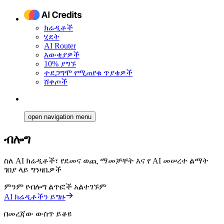
ክሬዲቶች
ሂደት
AI Router
እውቂያዎች
10% ያግኙ
ተደጋግሞ የሚጠየቁ ጥያቄዎች
ሸቀጦች
open navigation menu
ብሎግ
ስለ AI ክሬዲቶች፣ የደመና ወጪ ማመቻቸት እና የ AI መሠረተ ልማት
ገበያ ላይ ግንዛቤዎች
ምንም የብሎግ ልጥፎች አልተገኙም
AI ክሬዲቶችን ይግዙ
በመረጃው ውስጥ ይቆዩ