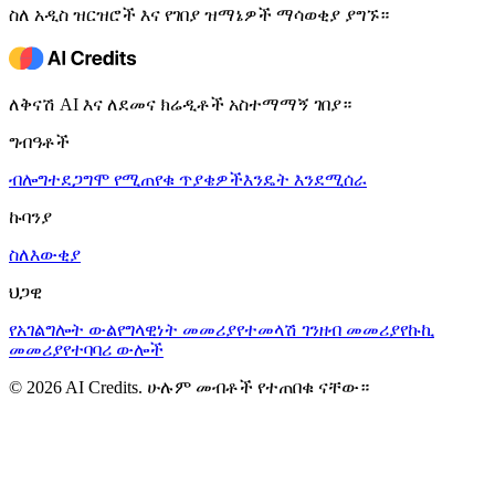
ስለ አዲስ ዝርዝሮች እና የገበያ ዝማኔዎች ማሳወቂያ ያግኙ።
ለቅናሽ AI እና ለደመና ክሬዲቶች አስተማማኝ ገበያ።
ግብዓቶች
ብሎግ
ተደጋግሞ የሚጠየቁ ጥያቄዎች
እንዴት እንደሚሰራ
ኩባንያ
ስለ
እውቂያ
ህጋዊ
የአገልግሎት ውል
የግላዊነት መመሪያ
የተመላሽ ገንዘብ መመሪያ
የኩኪ
መመሪያ
የተባባሪ ውሎች
© 2026 AI Credits. ሁሉም መብቶች የተጠበቁ ናቸው።