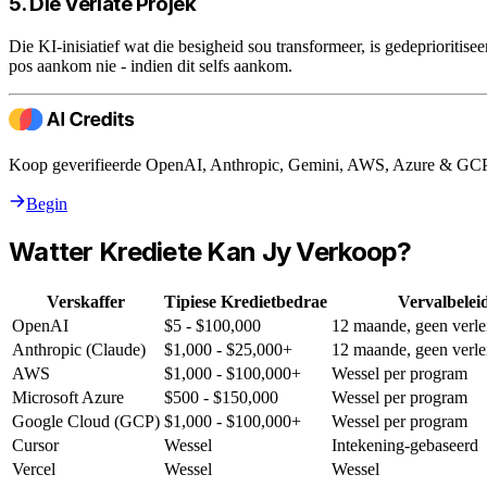
5. Die Verlate Projek
Die KI-inisiatief wat die besigheid sou transformeer, is gedeprioritis
pos aankom nie - indien dit selfs aankom.
Koop geverifieerde OpenAI, Anthropic, Gemini, AWS, Azure & GCP k
Begin
Watter Krediete Kan Jy Verkoop?
Verskaffer
Tipiese Kredietbedrae
Vervalbelei
OpenAI
$5 - $100,000
12 maande, geen verle
Anthropic (Claude)
$1,000 - $25,000+
12 maande, geen verle
AWS
$1,000 - $100,000+
Wessel per program
Microsoft Azure
$500 - $150,000
Wessel per program
Google Cloud (GCP)
$1,000 - $100,000+
Wessel per program
Cursor
Wessel
Intekening-gebaseerd
Vercel
Wessel
Wessel