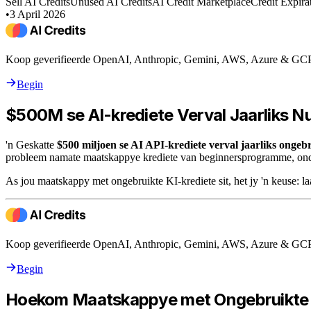
Sell AI Credits
Unused AI Credits
AI Credit Marketplace
Credit Expira
•
3 April 2026
Koop geverifieerde OpenAI, Anthropic, Gemini, AWS, Azure & GCP k
Begin
$500M se AI-krediete Verval Jaarliks N
'n Geskatte
$500 miljoen se AI API-krediete verval jaarliks ongeb
probleem namate maatskappye krediete van beginnersprogramme, onde
As jou maatskappy met ongebruikte KI-krediete sit, het jy 'n keuse: laa
Koop geverifieerde OpenAI, Anthropic, Gemini, AWS, Azure & GCP k
Begin
Hoekom Maatskappye met Ongebruikte K