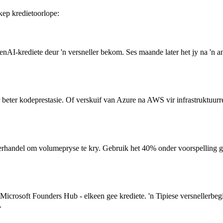
kep kredietoorlope:
I-krediete deur 'n versneller bekom. Ses maande later het jy na 'n an
beter kodeprestasie. Of verskuif van Azure na AWS vir infrastruktuurre
handel om volumepryse te kry. Gebruik het 40% onder voorspelling gek
Microsoft Founders Hub - elkeen gee krediete. 'n Tipiese versnellerbe
.