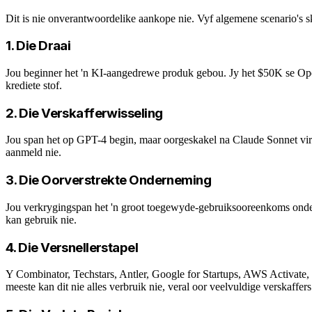
Dit is nie onverantwoordelike aankope nie. Vyf algemene scenario's s
1. Die Draai
Jou beginner het 'n KI-aangedrewe produk gebou. Jy het $50K se OpenA
krediete stof.
2. Die Verskafferwisseling
Jou span het op GPT-4 begin, maar oorgeskakel na Claude Sonnet vir 
aanmeld nie.
3. Die Oorverstrekte Onderneming
Jou verkrygingspan het 'n groot toegewyde-gebruiksooreenkoms onder
kan gebruik nie.
4. Die Versnellerstapel
Y Combinator, Techstars, Antler, Google for Startups, AWS Activate, 
meeste kan dit nie alles verbruik nie, veral oor veelvuldige verskaffers