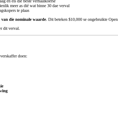
ag en eis die beste verhaalkoerse
enlik meer as dié wat binne 30 dae verval
gskopers te plaas
 van die nominale waarde
. Dit beteken $10,000 se ongebruikte Open
 dit verval.
 verskaffer doen:
ie
wing