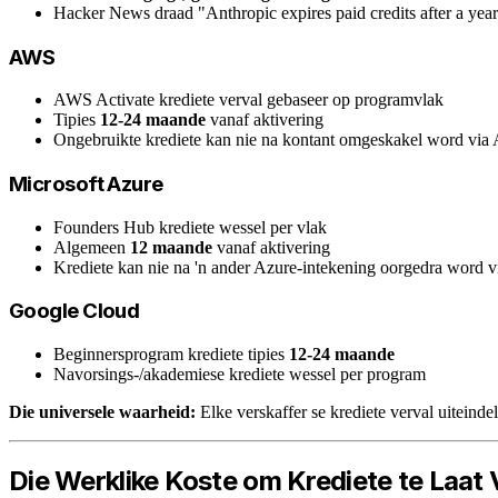
Hacker News draad "Anthropic expires paid credits after a yea
AWS
AWS Activate krediete verval gebaseer op programvlak
Tipies
12-24 maande
vanaf aktivering
Ongebruikte krediete kan nie na kontant omgeskakel word via
Microsoft Azure
Founders Hub krediete wessel per vlak
Algemeen
12 maande
vanaf aktivering
Krediete kan nie na 'n ander Azure-intekening oorgedra word v
Google Cloud
Beginnersprogram krediete tipies
12-24 maande
Navorsings-/akademiese krediete wessel per program
Die universele waarheid:
Elke verskaffer se krediete verval uiteinde
Die Werklike Koste om Krediete te Laat 