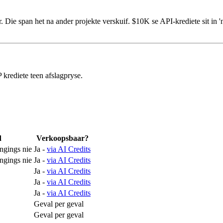
eer. Die span het na ander projekte verskuif. $10K se API-krediete sit i
rediete teen afslagpryse.
d
Verkoopsbaar?
ngings nie
Ja -
via AI Credits
ngings nie
Ja -
via AI Credits
Ja -
via AI Credits
Ja -
via AI Credits
Ja -
via AI Credits
Geval per geval
Geval per geval