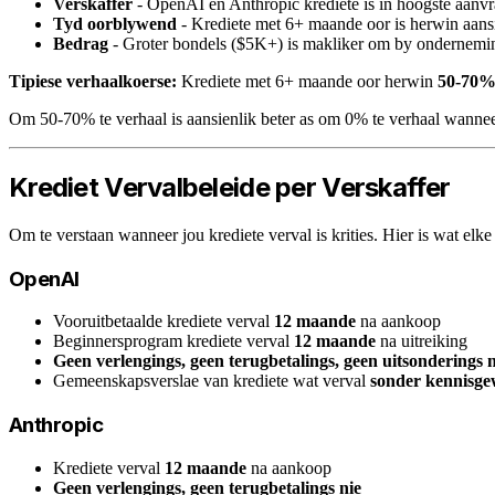
Verskaffer
- OpenAI en Anthropic krediete is in hoogste aanvra
Tyd oorblywend
- Krediete met 6+ maande oor is herwin aansi
Bedrag
- Groter bondels ($5K+) is makliker om by ondernemin
Tipiese verhaalkoerse:
Krediete met 6+ maande oor herwin
50-70%
Om 50-70% te verhaal is aansienlik beter as om 0% te verhaal wanneer
Krediet Vervalbeleide per Verskaffer
Om te verstaan wanneer jou krediete verval is krities. Hier is wat elke
OpenAI
Vooruitbetaalde krediete verval
12 maande
na aankoop
Beginnersprogram krediete verval
12 maande
na uitreiking
Geen verlengings, geen terugbetalings, geen uitsonderings n
Gemeenskapsverslae van krediete wat verval
sonder kennisge
Anthropic
Krediete verval
12 maande
na aankoop
Geen verlengings, geen terugbetalings nie