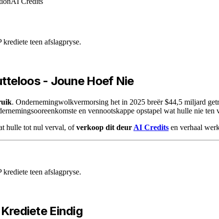
tion
AI Credits
rediete teen afslagpryse.
utteloos - Joune Hoef Nie
ruik
. Ondernemingwolkvermorsing het in 2025 breër $44,5 miljard getre
rnemingsooreenkomste en vennootskappe opstapel wat hulle nie ten vo
t hulle tot nul verval, of
verkoop dit deur
AI Credits
en verhaal werk
rediete teen afslagpryse.
rediete Eindig