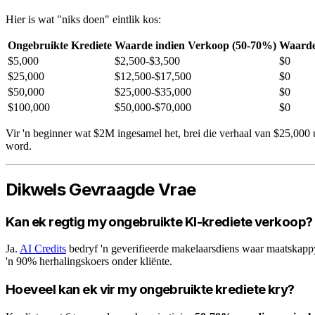
Hier is wat "niks doen" eintlik kos:
Ongebruikte Krediete
Waarde indien Verkoop (50-70%)
Waarde
$5,000
$2,500-$3,500
$0
$25,000
$12,500-$17,500
$0
$50,000
$25,000-$35,000
$0
$100,000
$50,000-$70,000
$0
Vir 'n beginner wat $2M ingesamel het, brei die verhaal van $25,000 u
word.
Dikwels Gevraagde Vrae
Kan ek regtig my ongebruikte KI-krediete verkoop?
Ja.
AI Credits
bedryf 'n geverifieerde makelaarsdiens waar maatskapp
'n 90% herhalingskoers onder kliënte.
Hoeveel kan ek vir my ongebruikte krediete kry?