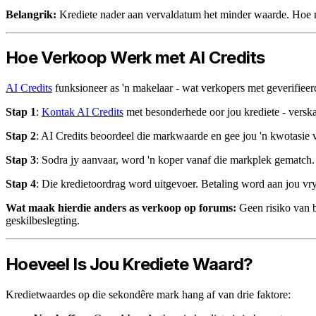
Belangrik:
Krediete nader aan vervaldatum het minder waarde. Hoe me
Hoe Verkoop Werk met AI Credits
AI Credits
funksioneer as 'n makelaar - wat verkopers met geverifieer
Stap 1
:
Kontak AI Credits
met besonderhede oor jou krediete - verska
Stap 2
: AI Credits beoordeel die markwaarde en gee jou 'n kwotasie v
Stap 3
: Sodra jy aanvaar, word 'n koper vanaf die markplek gematch.
Stap 4
: Die kredietoordrag word uitgevoer. Betaling word aan jou vry
Wat maak hierdie anders as verkoop op forums:
Geen risiko van b
geskilbeslegting.
Hoeveel Is Jou Krediete Waard?
Kredietwaardes op die sekondêre mark hang af van drie faktore: