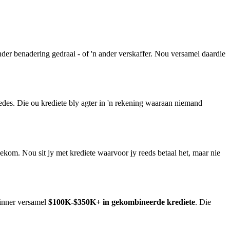
der benadering gedraai - of 'n ander verskaffer. Nou versamel daardie
des. Die ou krediete bly agter in 'n rekening waaraan niemand
om. Nou sit jy met krediete waarvoor jy reeds betaal het, maar nie
ginner versamel
$100K-$350K+ in gekombineerde krediete
. Die