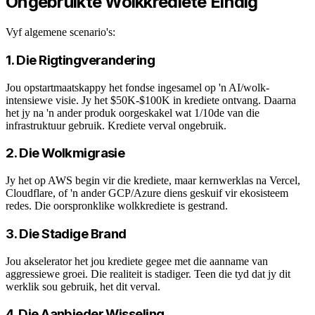
Ongebruikte Wolkkrediete Eindig
Vyf algemene scenario's:
1. Die Rigtingverandering
Jou opstartmaatskappy het fondse ingesamel op 'n AI/wolk-
intensiewe visie. Jy het $50K-$100K in krediete ontvang. Daarna
het jy na 'n ander produk oorgeskakel wat 1/10de van die
infrastruktuur gebruik. Krediete verval ongebruik.
2. Die Wolkmigrasie
Jy het op AWS begin vir die krediete, maar kernwerklas na Vercel,
Cloudflare, of 'n ander GCP/Azure diens geskuif vir ekosisteem
redes. Die oorspronklike wolkkrediete is gestrand.
3. Die Stadige Brand
Jou akselerator het jou krediete gegee met die aanname van
aggressiewe groei. Die realiteit is stadiger. Teen die tyd dat jy dit
werklik sou gebruik, het dit verval.
4. Die Aanbieder Wisseling