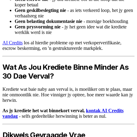
koper betaal
Geen geskilbeslegting nie
- as iets verkeerd loop, het jy geen
verhaalsreg nie
Geen belasting dokumentasie nie
- morsige boekhouding
Geen prysvorming nie
- jy het geen idee wat die krediete
werklik werd is nie
AI Credits
los al hierdie probleme op met verkoperverifikasie,
escrow beskerming, en 'n gestruktureerde markplek.
Wat As Jou Krediete Binne Minder As
30 Dae Verval?
Krediete wat baie naby aan verval is, is moeiliker om te plaas, maar
nie onmoontlik nie. Hoe vinniger jy optree, hoe meer waarde kan jy
herwin.
As jy krediete het wat binnekort verval,
kontak AI Credits
vandag
- selfs gedeeltelike herwinning is beter as nul.
Dikwels Gevraagde Vrae