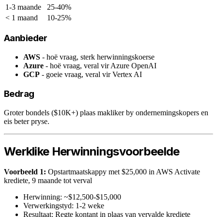
1-3 maande
25-40%
< 1 maand
10-25%
Aanbieder
AWS
- hoë vraag, sterk herwinningskoerse
Azure
- hoë vraag, veral vir Azure OpenAI
GCP
- goeie vraag, veral vir Vertex AI
Bedrag
Groter bondels ($10K+) plaas makliker by ondernemingskopers en
eis beter pryse.
Werklike Herwinningsvoorbeelde
Voorbeeld 1:
Opstartmaatskappy met $25,000 in AWS Activate
krediete, 9 maande tot verval
Herwinning: ~$12,500-$15,000
Verwerkingstyd: 1-2 weke
Resultaat: Regte kontant in plaas van vervalde krediete