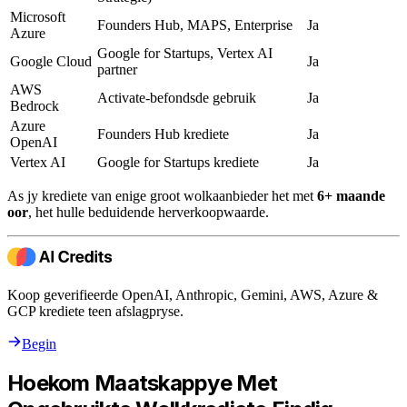
Microsoft
Founders Hub, MAPS, Enterprise
Ja
Azure
Google for Startups, Vertex AI
Google Cloud
Ja
partner
AWS
Activate-befondsde gebruik
Ja
Bedrock
Azure
Founders Hub krediete
Ja
OpenAI
Vertex AI
Google for Startups krediete
Ja
As jy krediete van enige groot wolkaanbieder het met
6+ maande
oor
, het hulle beduidende herverkoopwaarde.
Koop geverifieerde OpenAI, Anthropic, Gemini, AWS, Azure &
GCP krediete teen afslagpryse.
Begin
Hoekom Maatskappye Met