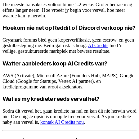
Die meeste transaksies voltooi binne 1-2 weke. Groter bedrae mag
effens langer neem. Hoe vroeër jy begin voor verval, hoe meer
waarde kan jy herwin.
Hoekom nie net op Reddit of Discord verkoop nie?
Grysmark forums bied geen koperverifikasie, geen escrow, en geen
geskilbeslegting nie. Bedrogaf risk is hoog.
AI Credits
bied 'n
veilige, gestruktureerde markplek met bewese resultate.
Watter aanbieders koop AI Credits van?
AWS (Activate), Microsoft Azure (Founders Hub, MAPS), Google
Cloud (Google for Startups, Vertex AI partner), en
kredietprogramme van groot akselerators.
Wat as my krediete reeds verval het?
Sodra dit verval het, gaan krediete na nul en kan dit nie herwin word
nie. Die enigste opsie is om op te tree voor verval. As jou krediete
naby aan verval is,
kontak AI Credits nou
.