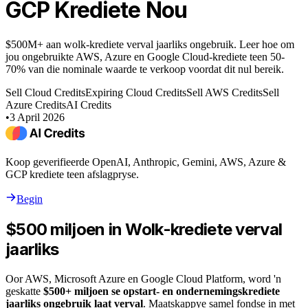
GCP Krediete Nou
$500M+ aan wolk-krediete verval jaarliks ongebruik. Leer hoe om
jou ongebruikte AWS, Azure en Google Cloud-krediete teen 50-
70% van die nominale waarde te verkoop voordat dit nul bereik.
Sell Cloud Credits
Expiring Cloud Credits
Sell AWS Credits
Sell
Azure Credits
AI Credits
•
3 April 2026
Koop geverifieerde OpenAI, Anthropic, Gemini, AWS, Azure &
GCP krediete teen afslagpryse.
Begin
$500 miljoen in Wolk-krediete verval
jaarliks
Oor AWS, Microsoft Azure en Google Cloud Platform, word 'n
geskatte
$500+ miljoen se opstart- en ondernemingskrediete
jaarliks ongebruik laat verval
. Maatskappye samel fondse in met