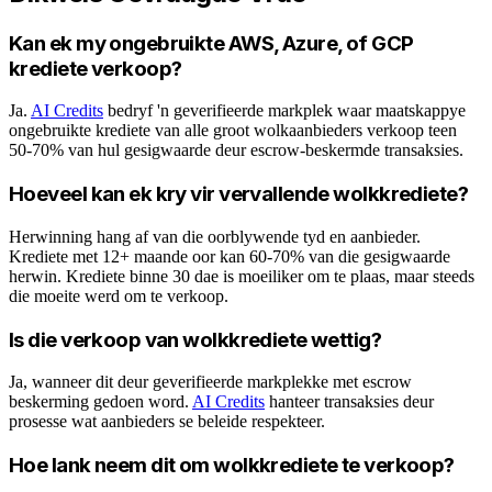
Kan ek my ongebruikte AWS, Azure, of GCP
krediete verkoop?
Ja.
AI Credits
bedryf 'n geverifieerde markplek waar maatskappye
ongebruikte krediete van alle groot wolkaanbieders verkoop teen
50-70% van hul gesigwaarde deur escrow-beskermde transaksies.
Hoeveel kan ek kry vir vervallende wolkkrediete?
Herwinning hang af van die oorblywende tyd en aanbieder.
Krediete met 12+ maande oor kan 60-70% van die gesigwaarde
herwin. Krediete binne 30 dae is moeiliker om te plaas, maar steeds
die moeite werd om te verkoop.
Is die verkoop van wolkkrediete wettig?
Ja, wanneer dit deur geverifieerde markplekke met escrow
beskerming gedoen word.
AI Credits
hanteer transaksies deur
prosesse wat aanbieders se beleide respekteer.
Hoe lank neem dit om wolkkrediete te verkoop?