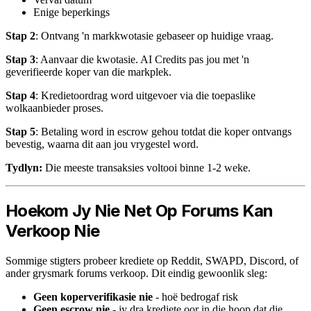
Enige beperkings
Stap 2
: Ontvang 'n markkwotasie gebaseer op huidige vraag.
Stap 3
: Aanvaar die kwotasie. AI Credits pas jou met 'n
geverifieerde koper van die markplek.
Stap 4
: Kredietoordrag word uitgevoer via die toepaslike
wolkaanbieder proses.
Stap 5
: Betaling word in escrow gehou totdat die koper ontvangs
bevestig, waarna dit aan jou vrygestel word.
Tydlyn:
Die meeste transaksies voltooi binne 1-2 weke.
Hoekom Jy Nie Net Op Forums Kan
Verkoop Nie
Sommige stigters probeer krediete op Reddit, SWAPD, Discord, of
ander grysmark forums verkoop. Dit eindig gewoonlik sleg:
Geen koperverifikasie nie
- hoë bedrogaf risk
Geen escrow nie
- jy dra krediete oor in die hoop dat die