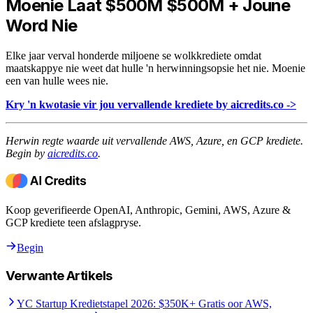
Moenie Laat $500M $500M + Joune
Word Nie
Elke jaar verval honderde miljoene se wolkkrediete omdat
maatskappye nie weet dat hulle 'n herwinningsopsie het nie. Moenie
een van hulle wees nie.
Kry 'n kwotasie vir jou vervallende krediete by aicredits.co ->
Herwin regte waarde uit vervallende AWS, Azure, en GCP krediete.
Begin by
aicredits.co
.
Koop geverifieerde OpenAI, Anthropic, Gemini, AWS, Azure &
GCP krediete teen afslagpryse.
Begin
Verwante Artikels
YC Startup Kredietstapel 2026: $350K+ Gratis oor AWS,