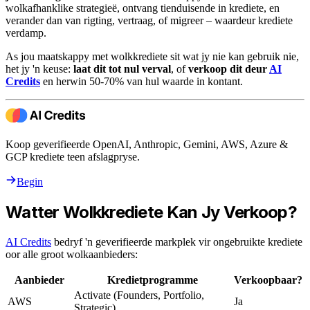
wolkafhanklike strategieë, ontvang tienduisende in krediete, en
verander dan van rigting, vertraag, of migreer – waardeur krediete
verdamp.
As jou maatskappy met wolkkrediete sit wat jy nie kan gebruik nie,
het jy 'n keuse:
laat dit tot nul verval
, of
verkoop dit deur
AI
Credits
en herwin 50-70% van hul waarde in kontant.
Koop geverifieerde OpenAI, Anthropic, Gemini, AWS, Azure &
GCP krediete teen afslagpryse.
Begin
Watter Wolkkrediete Kan Jy Verkoop?
AI Credits
bedryf 'n geverifieerde markplek vir ongebruikte krediete
oor alle groot wolkaanbieders:
Aanbieder
Kredietprogramme
Verkoopbaar?
Activate (Founders, Portfolio,
AWS
Ja
Strategic)