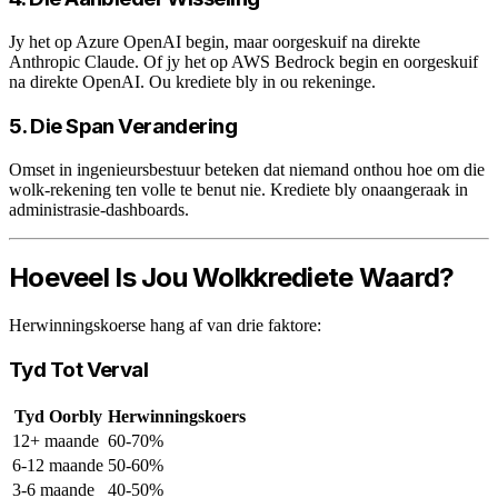
Jy het op Azure OpenAI begin, maar oorgeskuif na direkte
Anthropic Claude. Of jy het op AWS Bedrock begin en oorgeskuif
na direkte OpenAI. Ou krediete bly in ou rekeninge.
5. Die Span Verandering
Omset in ingenieursbestuur beteken dat niemand onthou hoe om die
wolk-rekening ten volle te benut nie. Krediete bly onaangeraak in
administrasie-dashboards.
Hoeveel Is Jou Wolkkrediete Waard?
Herwinningskoerse hang af van drie faktore:
Tyd Tot Verval
Tyd Oorbly
Herwinningskoers
12+ maande
60-70%
6-12 maande
50-60%
3-6 maande
40-50%