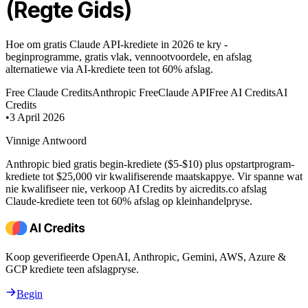
(Regte Gids)
Hoe om gratis Claude API-krediete in 2026 te kry -
beginprogramme, gratis vlak, vennootvoordele, en afslag
alternatiewe via AI-krediete teen tot 60% afslag.
Free Claude Credits
Anthropic Free
Claude API
Free AI Credits
AI
Credits
•
3 April 2026
Vinnige Antwoord
Anthropic bied gratis begin-krediete ($5-$10) plus opstartprogram-
krediete tot $25,000 vir kwalifiserende maatskappye. Vir spanne wat
nie kwalifiseer nie, verkoop AI Credits by aicredits.co afslag
Claude-krediete teen tot 60% afslag op kleinhandelpryse.
Koop geverifieerde OpenAI, Anthropic, Gemini, AWS, Azure &
GCP krediete teen afslagpryse.
Begin