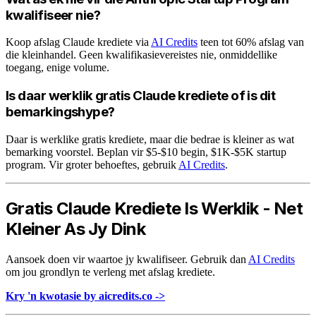
kwalifiseer nie?
Koop afslag Claude krediete via
AI Credits
teen tot 60% afslag van
die kleinhandel. Geen kwalifikasievereistes nie, onmiddellike
toegang, enige volume.
Is daar werklik gratis Claude krediete of is dit
bemarkingshype?
Daar is werklike gratis krediete, maar die bedrae is kleiner as wat
bemarking voorstel. Beplan vir $5-$10 begin, $1K-$5K startup
program. Vir groter behoeftes, gebruik
AI Credits
.
Gratis Claude Krediete Is Werklik - Net
Kleiner As Jy Dink
Aansoek doen vir waartoe jy kwalifiseer. Gebruik dan
AI Credits
om jou grondlyn te verleng met afslag krediete.
Kry 'n kwotasie by aicredits.co ->