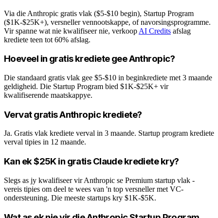
Via die Anthropic gratis vlak ($5-$10 begin), Startup Program
($1K-$25K+), versneller vennootskappe, of navorsingsprogramme.
Vir spanne wat nie kwalifiseer nie, verkoop
AI Credits
afslag
krediete teen tot 60% afslag.
Hoeveel in gratis krediete gee Anthropic?
Die standaard gratis vlak gee $5-$10 in beginkrediete met 3 maande
geldigheid. Die Startup Program bied $1K-$25K+ vir
kwalifiserende maatskappye.
Vervat gratis Anthropic krediete?
Ja. Gratis vlak krediete verval in 3 maande. Startup program krediete
verval tipies in 12 maande.
Kan ek $25K in gratis Claude krediete kry?
Slegs as jy kwalifiseer vir Anthropic se Premium startup vlak -
vereis tipies om deel te wees van 'n top versneller met VC-
ondersteuning. Die meeste startups kry $1K-$5K.
Wat as ek nie vir die Anthropic Startup Program