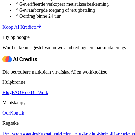
Geverifieerde verkopers met suksesbeskerming
Gewaarborgde toegang of terugbetaling
Oordrag binne 24 uur
Koop AI Krediete
Bly op hoogte
Word in kennis gestel van nuwe aanbiedinge en markopdaterings.
Die betroubare markplein vir afslag AI en wolkkrediete.
Hulpbronne
Blog
FAQ
Hoe Dit Werk
Maatskappy
Oor
Kontak
Regsake
Diensvoorwaardes
Privaatheidsbeleid
Terugbetalingsbeleid
Koekiebele