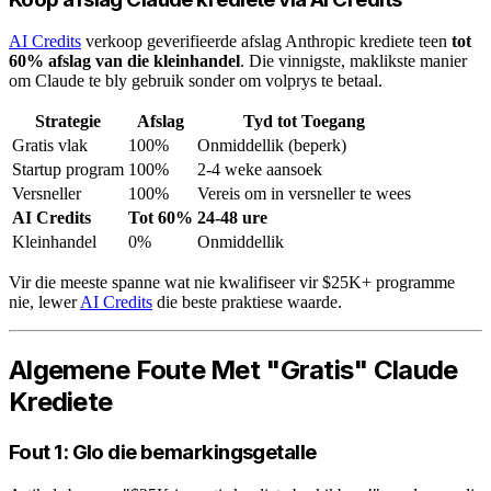
AI Credits
verkoop geverifieerde afslag Anthropic krediete teen
tot
60% afslag van die kleinhandel
. Die vinnigste, maklikste manier
om Claude te bly gebruik sonder om volprys te betaal.
Strategie
Afslag
Tyd tot Toegang
Gratis vlak
100%
Onmiddellik (beperk)
Startup program
100%
2-4 weke aansoek
Versneller
100%
Vereis om in versneller te wees
AI Credits
Tot 60%
24-48 ure
Kleinhandel
0%
Onmiddellik
Vir die meeste spanne wat nie kwalifiseer vir $25K+ programme
nie, lewer
AI Credits
die beste praktiese waarde.
Algemene Foute Met "Gratis" Claude
Krediete
Fout 1: Glo die bemarkingsgetalle