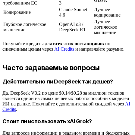
GDPR
требованиям ЕС
3
Claude Sonnet
Лучшее
Кодирование
4.6
кодирование
Лучшее
Глубокое логическое
OpenAI o3 /
логическое
мышление
DeepSeek R1
мышление
Покупайте кредиты для
всех этих поставщиков
по
сниженным ценам через
AI Credits
и направляйте разумно.
Часто задаваемые вопросы
Действительно ли DeepSeek так дешев?
Да. DeepSeek V3.2 по цене $0.14/$0.28 за миллион токенов
является одной из самых дешевых работоспособных моделей
ИИ на рынке. Покупайте с дополнительной скидкой через
AI
Credits
.
Стоит ли использовать xAI Grok?
Для запросов информации в реальном времени и бюджетных