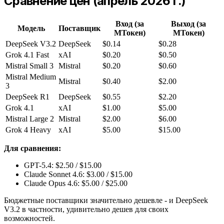
Сравнение цен (апрель 2026 г.)
Вход (за
Выход (за
Модель
Поставщик
МТокен)
МТокен)
DeepSeek V3.2
DeepSeek
$0.14
$0.28
Grok 4.1 Fast
xAI
$0.20
$0.50
Mistral Small 3
Mistral
$0.20
$0.60
Mistral Medium
Mistral
$0.40
$2.00
3
DeepSeek R1
DeepSeek
$0.55
$2.20
Grok 4.1
xAI
$1.00
$5.00
Mistral Large 2
Mistral
$2.00
$6.00
Grok 4 Heavy
xAI
$5.00
$15.00
Для сравнения:
GPT-5.4: $2.50 / $15.00
Claude Sonnet 4.6: $3.00 / $15.00
Claude Opus 4.6: $5.00 / $25.00
Бюджетные поставщики значительно дешевле - и DeepSeek
V3.2 в частности, удивительно дешев для своих
возможностей.