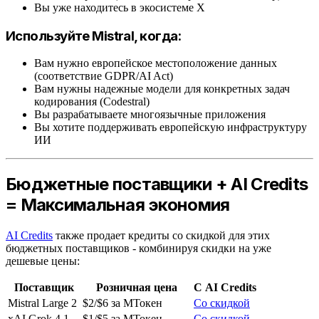
Вы уже находитесь в экосистеме X
Используйте Mistral, когда:
Вам нужно европейское местоположение данных
(соответствие GDPR/AI Act)
Вам нужны надежные модели для конкретных задач
кодирования (Codestral)
Вы разрабатываете многоязычные приложения
Вы хотите поддерживать европейскую инфраструктуру
ИИ
Бюджетные поставщики + AI Credits
= Максимальная экономия
AI Credits
также продает кредиты со скидкой для этих
бюджетных поставщиков - комбинируя скидки на уже
дешевые цены:
Поставщик
Розничная цена
С AI Credits
Mistral Large 2
$2/$6 за МТокен
Со скидкой
xAI Grok 4.1
$1/$5 за МТокен
Со скидкой