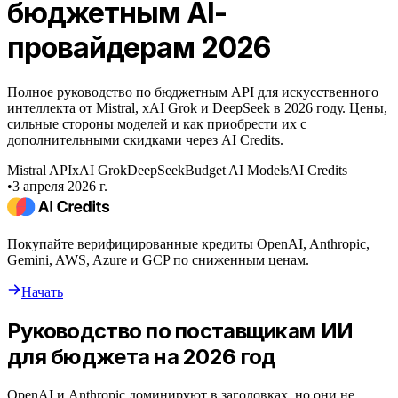
бюджетным AI-
провайдерам 2026
Полное руководство по бюджетным API для искусственного
интеллекта от Mistral, xAI Grok и DeepSeek в 2026 году. Цены,
сильные стороны моделей и как приобрести их с
дополнительными скидками через AI Credits.
Mistral API
xAI Grok
DeepSeek
Budget AI Models
AI Credits
•
3 апреля 2026 г.
Покупайте верифицированные кредиты OpenAI, Anthropic,
Gemini, AWS, Azure и GCP по сниженным ценам.
Начать
Руководство по поставщикам ИИ
для бюджета на 2026 год
OpenAI и Anthropic доминируют в заголовках, но они не