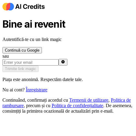
Bine ai revenit
Autentifică-te cu un link magic
Continuă cu Google
sau
Trimite link magic
Piața este anonimă. Respectăm datele tale.
Nu ai cont?
Înregistrare
Continuând, confirmați acordul cu
Termenii de utilizare
,
Politica de
rambursare
,
precum și cu
Politica de confidențialitate
.
De asemenea,
consimțiți la primirea ocazională de actualizări prin e-mail.