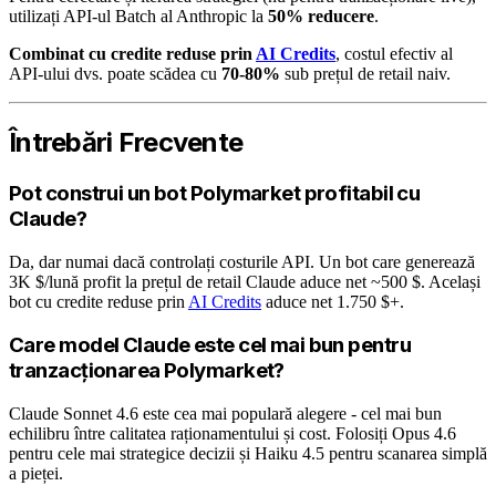
utilizați API-ul Batch al Anthropic la
50% reducere
.
Combinat cu credite reduse prin
AI Credits
, costul efectiv al
API-ului dvs. poate scădea cu
70-80%
sub prețul de retail naiv.
Întrebări Frecvente
Pot construi un bot Polymarket profitabil cu
Claude?
Da, dar numai dacă controlați costurile API. Un bot care generează
3K $/lună profit la prețul de retail Claude aduce net ~500 $. Același
bot cu credite reduse prin
AI Credits
aduce net 1.750 $+.
Care model Claude este cel mai bun pentru
tranzacționarea Polymarket?
Claude Sonnet 4.6 este cea mai populară alegere - cel mai bun
echilibru între calitatea raționamentului și cost. Folosiți Opus 4.6
pentru cele mai strategice decizii și Haiku 4.5 pentru scanarea simplă
a pieței.