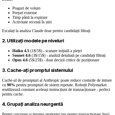
Praguri de volum
Prețuri extreme
Timp până la expirare
Activitate recentă în știri
Escalați la analiza Claude doar pentru candidații filtrați.
2. Utilizați modele pe niveluri
Haiku 4.5
(1$/5$) - scanare inițială a pieței
Sonnet 4.6
(3$/15$) - analiză detaliată pe candidați filtrați
Opus 4.6
(5$/25$) - doar decizii critice de poziționare
3. Cache-ați promptul sistemului
Cache-ul de prompturi al Anthropic poate reduce costurile de intrare
cu
90%
pentru prompturi de sistem repetate. Roboții Polymarket
reutilizează constant aceleași instrucțiuni de tranzacționare - perfect
pentru cache.
4. Grupați analiza neurgentă
Pentru cercetare și iterarea strategiei (nu pentru tranzacționare live),