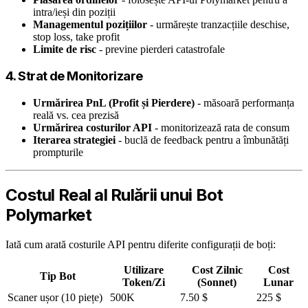
intra/ieși din poziții
Managementul pozițiilor
- urmărește tranzacțiile deschise,
stop loss, take profit
Limite de risc
- previne pierderi catastrofale
4. Strat de Monitorizare
Urmărirea PnL (Profit și Pierdere)
- măsoară performanța
reală vs. cea prezisă
Urmărirea costurilor API
- monitorizează rata de consum
Iterarea strategiei
- buclă de feedback pentru a îmbunătăți
prompturile
Costul Real al Rulării unui Bot
Polymarket
Iată cum arată costurile API pentru diferite configurații de boți:
Utilizare
Cost Zilnic
Cost
Tip Bot
Token/Zi
(Sonnet)
Lunar
Scaner ușor (10 piețe)
500K
7.50 $
225 $