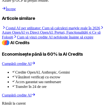
Azure și GCP la prețuri reduse.
Începe
Articole similare
Costul AI per utilizator: Cum să calculezi marjele reale în 2026
Azure OpenAI vs Direct OpenAI: Prețuri, Funcționalități și Ce să
Folosiți
Cum să vinzi credite AI nefolosite înainte să expire
Economisește până la 60% la AI Credits
Cumpără credite AI
Credite OpenAI, Anthropic, Gemini
Vânzători verificați cu escrow
Acces garantat sau rambursare
Transfer în 24 de ore
Cumpără credite AI
Rămâi la curent