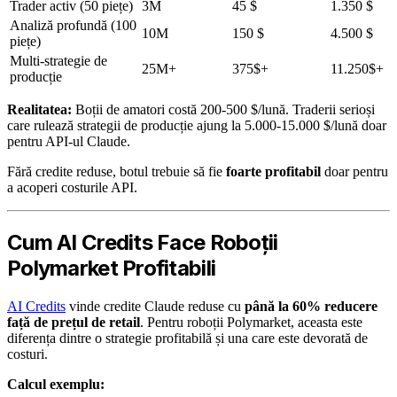
Trader activ (50 piețe)
3M
45 $
1.350 $
Analiză profundă (100
10M
150 $
4.500 $
piețe)
Multi-strategie de
25M+
375$+
11.250$+
producție
Realitatea:
Boții de amatori costă 200-500 $/lună. Traderii serioși
care rulează strategii de producție ajung la 5.000-15.000 $/lună doar
pentru API-ul Claude.
Fără credite reduse, botul trebuie să fie
foarte profitabil
doar pentru
a acoperi costurile API.
Cum AI Credits Face Roboții
Polymarket Profitabili
AI Credits
vinde credite Claude reduse cu
până la 60% reducere
față de prețul de retail
. Pentru roboții Polymarket, aceasta este
diferența dintre o strategie profitabilă și una care este devorată de
costuri.
Calcul exemplu: