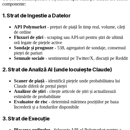
componente:
1. Strat de Ingestie a Datelor
API Polymarket
- prețuri de piață în timp real, volume, cărți
de ordine
Fluxuri de știri
- scraping sau API-uri pentru știri de ultimă
oră legate de piețele active
Sondaje și prognoze
- 538, agregatori de sondaje, consensul
pieței de pariuri
Semnale sociale
- sentimentul pe Twitter/X, discuții pe Reddit
2. Strat de Analiză AI (unde locuiește Claude)
Scaner de piață
- identifică piețele unde probabilitatea lui
Claude diferă de prețul pieței
Analizor de știri
- citește articole de știri și actualizează
estimările de probabilitate
Evaluator de risc
- determină mărimea pozițiilor pe baza
încrederii și a fondurilor disponibile
3. Strat de Execuție
Plasarea ordinelor
- folosește API-ul Polymarket pentru a