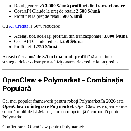
Botul generează
3.000 $/lună profituri din tranzacționare
Cost API Claude la preț de retail:
2.500 $/lună
Profit net la preț de retail:
500 $/lună
Cu
AI Credits
la 50% reducere:
Același bot, aceleași profituri din tranzacționare:
3.000 $/lună
Cost API Claude redus:
1.250 $/lună
Profit net:
1.750 $/lună
Aceasta înseamnă
de 3,5 ori mai mult profit
fără a schimba
strategia deloc - doar prin achiziționarea de credite la preț redus.
OpenClaw + Polymarket - Combinația
Populară
Cel mai popular framework pentru roboți Polymarket în 2026 este
OpenClaw cu integrare Polymarket
. OpenClaw este open-source,
suportă multiple LLM-uri și are o competență încorporată pentru
Polymarket.
Configurarea OpenClaw pentru Polymarket: