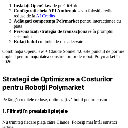
Instalați OpenClaw
de pe GitHub
Configurați cheia API Anthropic
- sau folosiți credite
reduse de la
AI Credits
Adăugați competența Polymarket
pentru interacțiunea cu
piața
Personalizați strategia de tranzacționare
în promptul
sistemului
Rulați botul
cu limite de risc adecvate
Combinația OpenClaw + Claude Sonnet 4.6 este punctul de pornire
implicit pentru majoritatea constructorilor de roboți Polymarket în
2026.
Strategii de Optimizare a Costurilor
pentru Roboții Polymarket
Pe lângă creditele reduse, optimizați-vă botul pentru costuri:
1. Filtrați în prealabil piețele
Nu trimiteți fiecare piață către Claude. Folosiți mai întâi euristici
ieftine: