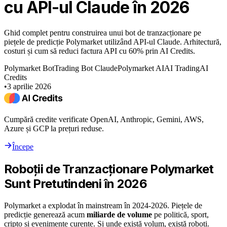
cu API-ul Claude în 2026
Ghid complet pentru construirea unui bot de tranzacționare pe
piețele de predicție Polymarket utilizând API-ul Claude. Arhitectură,
costuri și cum să reduci factura API cu 60% prin AI Credits.
Polymarket Bot
Trading Bot Claude
Polymarket AI
AI Trading
AI
Credits
•
3 aprilie 2026
Cumpără credite verificate OpenAI, Anthropic, Gemini, AWS,
Azure și GCP la prețuri reduse.
Începe
Roboții de Tranzacționare Polymarket
Sunt Pretutindeni în 2026
Polymarket a explodat în mainstream în 2024-2026. Piețele de
predicție generează acum
miliarde de volume
pe politică, sport,
cripto și evenimente curente. Și unde există volum, există roboți.