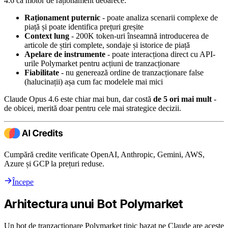
4.6 ca motor de raționament deoarece:
Raționament puternic
- poate analiza scenarii complexe de
piață și poate identifica prețuri greșite
Context lung
- 200K token-uri înseamnă introducerea de
articole de știri complete, sondaje și istorice de piață
Apelare de instrumente
- poate interacționa direct cu API-
urile Polymarket pentru acțiuni de tranzacționare
Fiabilitate
- nu generează ordine de tranzacționare false
(halucinații) așa cum fac modelele mai mici
Claude Opus 4.6 este chiar mai bun, dar costă
de 5 ori mai mult
-
de obicei, merită doar pentru cele mai strategice decizii.
Cumpără credite verificate OpenAI, Anthropic, Gemini, AWS,
Azure și GCP la prețuri reduse.
Începe
Arhitectura unui Bot Polymarket
Un bot de tranzacționare Polymarket tipic bazat pe Claude are aceste