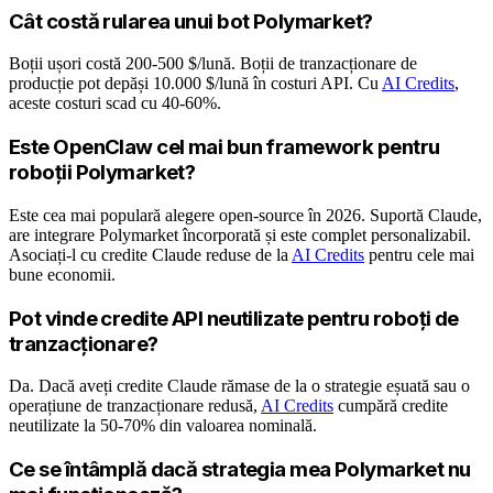
Cât costă rularea unui bot Polymarket?
Boții ușori costă 200-500 $/lună. Boții de tranzacționare de
producție pot depăși 10.000 $/lună în costuri API. Cu
AI Credits
,
aceste costuri scad cu 40-60%.
Este OpenClaw cel mai bun framework pentru
roboții Polymarket?
Este cea mai populară alegere open-source în 2026. Suportă Claude,
are integrare Polymarket încorporată și este complet personalizabil.
Asociați-l cu credite Claude reduse de la
AI Credits
pentru cele mai
bune economii.
Pot vinde credite API neutilizate pentru roboți de
tranzacționare?
Da. Dacă aveți credite Claude rămase de la o strategie eșuată sau o
operațiune de tranzacționare redusă,
AI Credits
cumpără credite
neutilizate la 50-70% din valoarea nominală.
Ce se întâmplă dacă strategia mea Polymarket nu