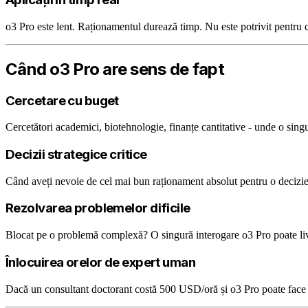
o3 Pro este lent. Raționamentul durează timp. Nu este potrivit pentru ch
Când o3 Pro are sens de fapt
Cercetare cu buget
Cercetători academici, biotehnologie, finanțe cantitative - unde o singu
Decizii strategice critice
Când aveți nevoie de cel mai bun raționament absolut pentru o decizie
Rezolvarea problemelor dificile
Blocat pe o problemă complexă? O singură interogare o3 Pro poate livr
Înlocuirea orelor de expert uman
Dacă un consultant doctorant costă 500 USD/oră și o3 Pro poate face