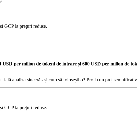
s
i GCP la prețuri reduse.
0 USD per milion de tokeni de intrare și 600 USD per milion de toke
. Iată analiza sinceră - și cum să folosești o3 Pro la un preț semnificati
i GCP la prețuri reduse.