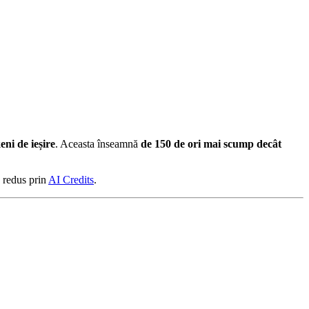
ni de ieșire
. Aceasta înseamnă
de 150 de ori mai scump decât
v redus prin
AI Credits
.