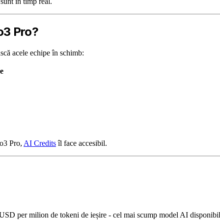
unt în timp real.
o3 Pro?
ească acele echipe în schimb:
e
 o3 Pro,
AI Credits
îl face accesibil.
USD per milion de tokeni de ieșire - cel mai scump model AI disponibi