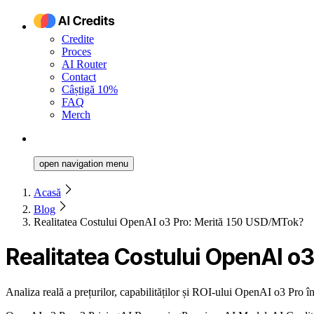
Credite
Proces
AI Router
Contact
Câștigă 10%
FAQ
Merch
open navigation menu
Acasă
Blog
Realitatea Costului OpenAI o3 Pro: Merită 150 USD/MTok?
Realitatea Costului OpenAI o
Analiza reală a prețurilor, capabilităților și ROI-ului OpenAI o3 Pro î