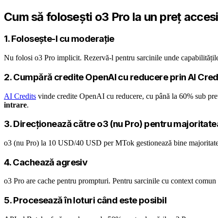
Cum să folosești o3 Pro la un preț accesi
1. Folosește-l cu moderație
Nu folosi o3 Pro implicit. Rezervă-l pentru sarcinile unde capabilitățile
2. Cumpără credite OpenAI cu reducere prin AI Cred
AI Credits
vinde credite OpenAI cu reducere, cu până la 60% sub pr
intrare
.
3. Direcționează către o3 (nu Pro) pentru majoritat
o3 (nu Pro) la 10 USD/40 USD per MTok gestionează bine majoritatea s
4. Cachează agresiv
o3 Pro are cache pentru prompturi. Pentru sarcinile cu context comun (a
5. Procesează în loturi când este posibil