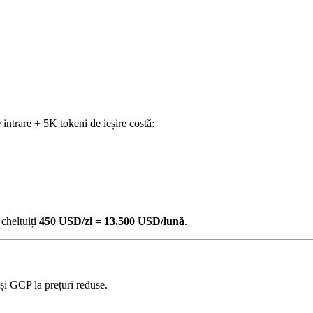
intrare + 5K tokeni de ieșire costă:
 cheltuiți
450 USD/zi = 13.500 USD/lună
.
i GCP la prețuri reduse.