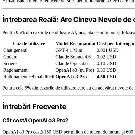
API-ul Batch oferă o reducere de 50% pentru lucrările o3 Pro care nu s
Întrebarea Reală: Are Cineva Nevoie de 
Pentru 95% din cazurile de utilizare AI,
nu
. Iată ce ar trebui să folos
Caz de utilizare
Model Recomandat
Cost per Interogar
Chat general
GPT-4.1 Mini
0.001 USD
Codare
Claude Sonnet 4.6
0.02 USD
Scriere
Claude Opus 4.6
0.10 USD
Raționament
OpenAI o3 (nu Pro)
0.30 USD
Raționament cel mai dificil
OpenAI o3 Pro
4.50 USD
Pentru cele 5% din cazurile de utilizare care au cu adevărat nevoie de
Întrebări Frecvente
Cât costă OpenAI o3 Pro?
OpenAI o3 Pro costă 150 USD per milion de tokeni de intrare și 600 