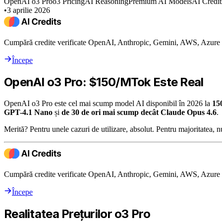
OpenAI o3 Pro
o3 Pricing
AI Reasoning
Premium AI Models
AI Credit
•
3 aprilie 2026
Cumpără credite verificate OpenAI, Anthropic, Gemini, AWS, Azure ș
Începe
OpenAI o3 Pro: $150/MTok Este Real
OpenAI o3 Pro este cel mai scump model AI disponibil în 2026 la
15
GPT-4.1 Nano
și
de 30 de ori mai scump decât Claude Opus 4.6
.
Merită? Pentru unele cazuri de utilizare, absolut. Pentru majoritatea, nu
Cumpără credite verificate OpenAI, Anthropic, Gemini, AWS, Azure ș
Începe
Realitatea Prețurilor o3 Pro