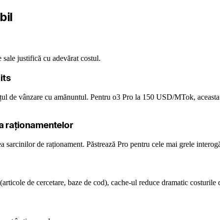
bil
 sale justifică cu adevărat costul.
its
ețul de vânzare cu amănuntul. Pentru o3 Pro la 150 USD/MTok, aceas
ea raționamentelor
arcinilor de raționament. Păstrează Pro pentru cele mai grele interogă
rticole de cercetare, baze de cod), cache-ul reduce dramatic costurile d