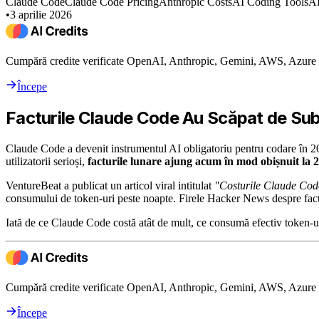
Claude Code
Claude Code Pricing
Anthropic Costs
AI Coding Tools
AI
•
3 aprilie 2026
Cumpără credite verificate OpenAI, Anthropic, Gemini, AWS, Azure ș
Începe
Facturile Claude Code Au Scăpat de Sub
Claude Code a devenit instrumentul AI obligatoriu pentru codare în 20
utilizatorii serioși,
facturile lunare ajung acum în mod obișnuit la
VentureBeat a publicat un articol viral intitulat
"Costurile Claude Code
consumului de token-uri peste noapte. Firele Hacker News despre fac
Iată de ce Claude Code costă atât de mult, ce consumă efectiv token-ur
Cumpără credite verificate OpenAI, Anthropic, Gemini, AWS, Azure ș
Începe