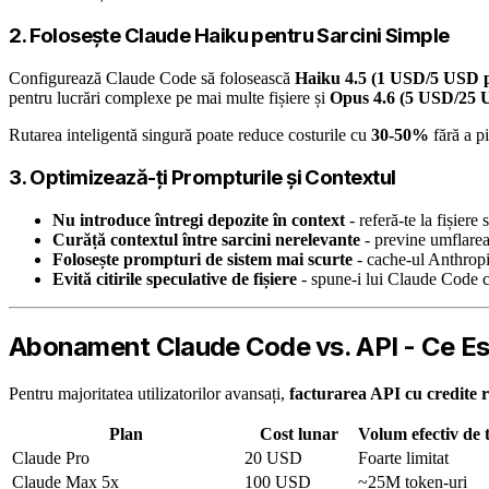
2. Folosește Claude Haiku pentru Sarcini Simple
Configurează Claude Code să folosească
Haiku 4.5 (1 USD/5 USD 
pentru lucrări complexe pe mai multe fișiere și
Opus 4.6 (5 USD/25 
Rutarea inteligentă singură poate reduce costurile cu
30-50%
fără a p
3. Optimizează-ți Prompturile și Contextul
Nu introduce întregi depozite în context
- referă-te la fișiere 
Curăță contextul între sarcini nerelevante
- previne umflarea
Folosește prompturi de sistem mai scurte
- cache-ul Anthropi
Evită citirile speculative de fișiere
- spune-i lui Claude Code ca
Abonament Claude Code vs. API - Ce Est
Pentru majoritatea utilizatorilor avansați,
facturarea API cu credite 
Plan
Cost lunar
Volum efectiv de 
Claude Pro
20 USD
Foarte limitat
Claude Max 5x
100 USD
~25M token-uri