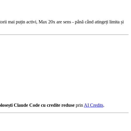
rii mai puțin activi, Max 20x are sens - până când atingeți limita și
olosești Claude Code cu credite reduse
prin
AI Credits
.