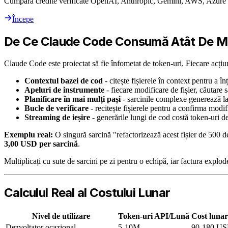
Cumpără credite verificate OpenAI, Anthropic, Gemini, AWS, Azure ș
Începe
De Ce Claude Code Consumă Atât De Mu
Claude Code este proiectat să fie înfometat de token-uri. Fiecare acți
Contextul bazei de cod
- citește fișierele în context pentru a în
Apeluri de instrumente
- fiecare modificare de fișier, căutare
Planificare în mai mulți pași
- sarcinile complexe generează la
Bucle de verificare
- recitește fișierele pentru a confirma modif
Streaming de ieșire
- generările lungi de cod costă token-uri de
Exemplu real:
O singură sarcină "refactorizează acest fișier de 500
3,00 USD per sarcină
.
Multiplicați cu sute de sarcini pe zi pentru o echipă, iar factura explod
Calculul Real al Costului Lunar
Nivel de utilizare
Token-uri API/Lună
Cost lunar
Dezvoltator ocazional
5-10M
90-180 U