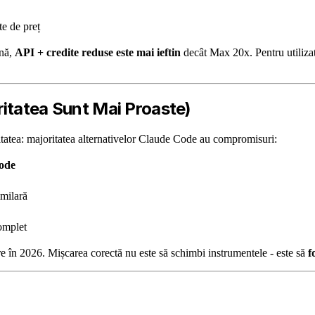
te de preț
ună,
API + credite reduse este mai ieftin
decât Max 20x. Pentru utilizato
ritatea Sunt Mai Proaste)
itatea: majoritatea alternativelor Claude Code au compromisuri:
Code
imilară
omplet
 în 2026. Mișcarea corectă nu este să schimbi instrumentele - este să
f