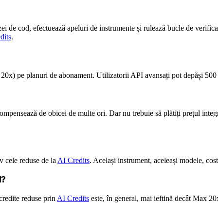
de cod, efectuează apeluri de instrumente și rulează bucle de verificare
dits
.
0x) pe planuri de abonament. Utilizatorii API avansați pot depăși 5
 compensează de obicei de multe ori. Dar nu trebuie să plătiți prețul integ
v cele reduse de la
AI Credits
. Același instrument, aceleași modele, cos
I?
credite reduse prin
AI Credits
este, în general, mai ieftină decât Max 20x