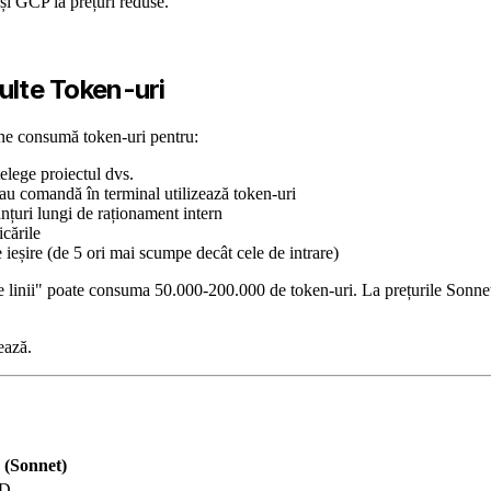
i GCP la prețuri reduse.
lte Token-uri
une consumă token-uri pentru:
țelege proiectul dvs.
 sau comandă în terminal utilizează token-uri
nțuri lungi de raționament intern
icările
 ieșire (de 5 ori mai scumpe decât cele de intrare)
 de linii" poate consuma 50.000-200.000 de token-uri. La prețurile Son
ează.
 (Sonnet)
SD