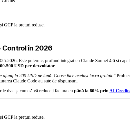
 Credits
i GCP la prețuri reduse.
 Control în 2026
25-2026. Este puternic, profund integrat cu Claude Sonnet 4.6 și capabi
 200-500 USD per dezvoltator
.
 ajung la 200 USD pe lună. Goose face același lucru gratuit."
Problem
turarea Claude Code au sute de răspunsuri.
ile dvs. și cum să vă reduceți factura cu
până la 60% prin
AI Credit
i GCP la prețuri reduse.