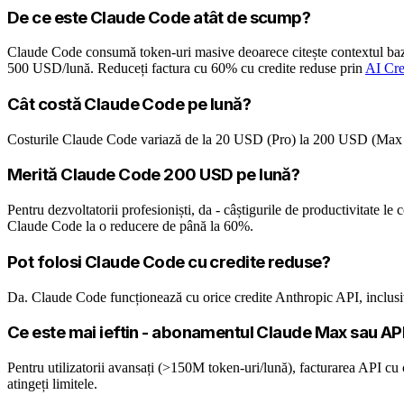
De ce este Claude Code atât de scump?
Claude Code consumă token-uri masive deoarece citește contextul bazei 
500 USD/lună. Reduceți factura cu 60% cu credite reduse prin
AI Cre
Cât costă Claude Code pe lună?
Costurile Claude Code variază de la 20 USD (Pro) la 200 USD (Max 2
Merită Claude Code 200 USD pe lună?
Pentru dezvoltatorii profesioniști, da - câștigurile de productivitate le
Claude Code la o reducere de până la 60%.
Pot folosi Claude Code cu credite reduse?
Da. Claude Code funcționează cu orice credite Anthropic API, inclusi
Ce este mai ieftin - abonamentul Claude Max sau AP
Pentru utilizatorii avansați (>150M token-uri/lună), facturarea API cu 
atingeți limitele.