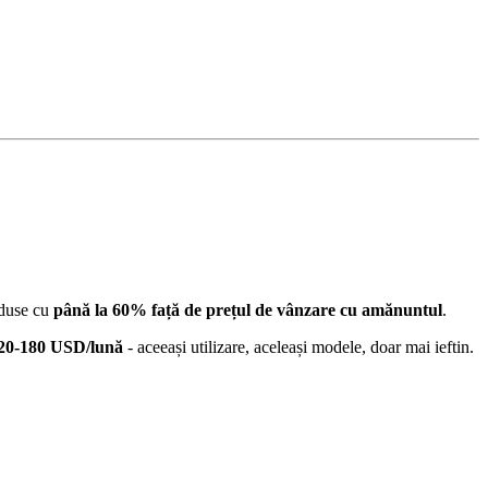
eduse cu
până la 60% față de prețul de vânzare cu amănuntul
.
20-180 USD/lună
- aceeași utilizare, aceleași modele, doar mai ieftin.