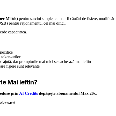
per MTok)
pentru sarcini simple, cum ar fi căutări de fișiere, modificări
USD)
pentru raționamentul cel mai dificil.
ierde capacitatea.
specifice
 token-urilor
c ajută, dar prompturile mai mici se cache-ază mai ieftin
re fișiere sunt relevante
e Mai Ieftin?
reduse prin
AI Credits
depășește abonamentul Max 20x
.
token-uri