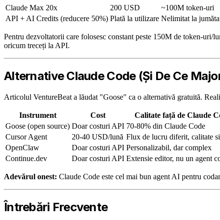
Claude Max 20x
200 USD
~100M token-uri
API + AI Credits (reducere 50%)
Plată la utilizare
Nelimitat la jumăta
Pentru dezvoltatorii care folosesc constant peste 150M de token-uri/l
oricum treceți la API.
Alternative Claude Code (Și De Ce Majo
Articolul VentureBeat a lăudat "Goose" ca o alternativă gratuită. Real
Instrument
Cost
Calitate față de Claude 
Goose (open source)
Doar costuri API
70-80% din Claude Code
Cursor Agent
20-40 USD/lună
Flux de lucru diferit, calitate s
OpenClaw
Doar costuri API
Personalizabil, dar complex
Continue.dev
Doar costuri API
Extensie editor, nu un agent c
Adevărul onest:
Claude Code este cel mai bun agent AI pentru codare
Întrebări Frecvente