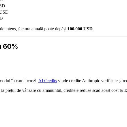
USD
 USD
SD
de intens, factura anuală poate depăși
100.000 USD
.
cu 60%
odul în care lucrezi.
AI Credits
vinde credite Anthropic verificate și r
a prețul de vânzare cu amănuntul, creditele reduse scad acest cost la
1