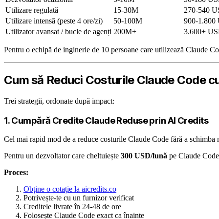
Utilizare regulată
15-30M
270-540 
Utilizare intensă (peste 4 ore/zi)
50-100M
900-1.800
Utilizator avansat / bucle de agenți
200M+
3.600+ U
Pentru o echipă de inginerie de 10 persoane care utilizează Claude Co
Cum să Reduci Costurile Claude Code 
Trei strategii, ordonate după impact:
1. Cumpără Credite Claude Reduse prin AI Credits
Cel mai rapid mod de a reduce costurile Claude Code fără a schimba m
Pentru un dezvoltator care cheltuiește
300 USD/lună
pe Claude Code l
Proces:
Obține o cotație la aicredits.co
Potrivește-te cu un furnizor verificat
Creditele livrate în 24-48 de ore
Folosește Claude Code exact ca înainte