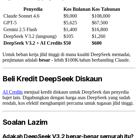
Penyedia
Kos Bulanan
Kos Tahunan
Claude Sonnet 4.6
$9,000
$108,000
GPT-5
$5,625
$67,500
Gemini 2.5 Flash
$1,400
$16,800
DeepSeek V3.2 (langsung)
$105
$1,260
DeepSeek V3.2 + AI Credits
$50
$600
Untuk beban kerja jilid tinggi di mana kualiti DeepSeek memadai,
penjimatan adalah
besar
- lebih $100K/tahun berbanding Claude.
Beli Kredit DeepSeek Diskaun
AI Credits
menjual kredit diskaun untuk DeepSeek dan penyedia
bajet lain. Digabungkan dengan harga asas DeepSeek yang sudah
rendah, kos efektif menghampiri percuma untuk tugasan jilid tinggi.
Soalan Lazim
Adakah DeepSeek V3.2 benar-benar semurah itu?