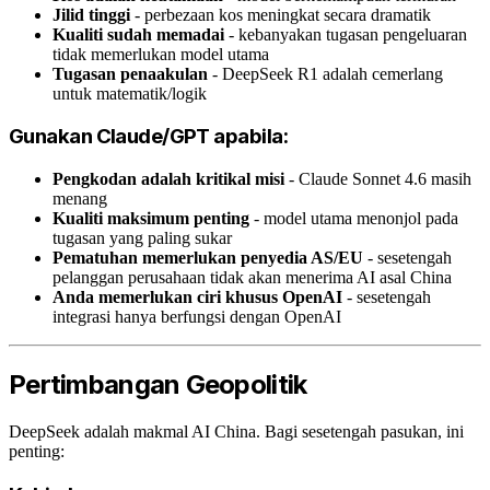
Jilid tinggi
- perbezaan kos meningkat secara dramatik
Kualiti sudah memadai
- kebanyakan tugasan pengeluaran
tidak memerlukan model utama
Tugasan penaakulan
- DeepSeek R1 adalah cemerlang
untuk matematik/logik
Gunakan Claude/GPT apabila:
Pengkodan adalah kritikal misi
- Claude Sonnet 4.6 masih
menang
Kualiti maksimum penting
- model utama menonjol pada
tugasan yang paling sukar
Pematuhan memerlukan penyedia AS/EU
- sesetengah
pelanggan perusahaan tidak akan menerima AI asal China
Anda memerlukan ciri khusus OpenAI
- sesetengah
integrasi hanya berfungsi dengan OpenAI
Pertimbangan Geopolitik
DeepSeek adalah makmal AI China. Bagi sesetengah pasukan, ini
penting: