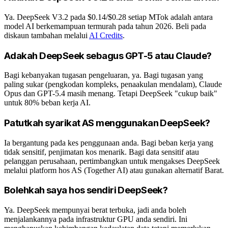
Ya. DeepSeek V3.2 pada $0.14/$0.28 setiap MTok adalah antara
model AI berkemampuan termurah pada tahun 2026. Beli pada
diskaun tambahan melalui
AI Credits
.
Adakah DeepSeek sebagus GPT-5 atau Claude?
Bagi kebanyakan tugasan pengeluaran, ya. Bagi tugasan yang
paling sukar (pengkodan kompleks, penaakulan mendalam), Claude
Opus dan GPT-5.4 masih menang. Tetapi DeepSeek "cukup baik"
untuk 80% beban kerja AI.
Patutkah syarikat AS menggunakan DeepSeek?
Ia bergantung pada kes penggunaan anda. Bagi beban kerja yang
tidak sensitif, penjimatan kos menarik. Bagi data sensitif atau
pelanggan perusahaan, pertimbangkan untuk mengakses DeepSeek
melalui platform hos AS (Together AI) atau gunakan alternatif Barat.
Bolehkah saya hos sendiri DeepSeek?
Ya. DeepSeek mempunyai berat terbuka, jadi anda boleh
menjalankannya pada infrastruktur GPU anda sendiri. Ini