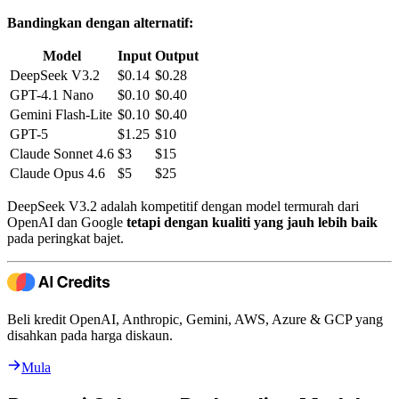
Bandingkan dengan alternatif:
Model
Input
Output
DeepSeek V3.2
$0.14
$0.28
GPT-4.1 Nano
$0.10
$0.40
Gemini Flash-Lite
$0.10
$0.40
GPT-5
$1.25
$10
Claude Sonnet 4.6
$3
$15
Claude Opus 4.6
$5
$25
DeepSeek V3.2 adalah kompetitif dengan model termurah dari
OpenAI dan Google
tetapi dengan kualiti yang jauh lebih baik
pada peringkat bajet.
Beli kredit OpenAI, Anthropic, Gemini, AWS, Azure & GCP yang
disahkan pada harga diskaun.
Mula