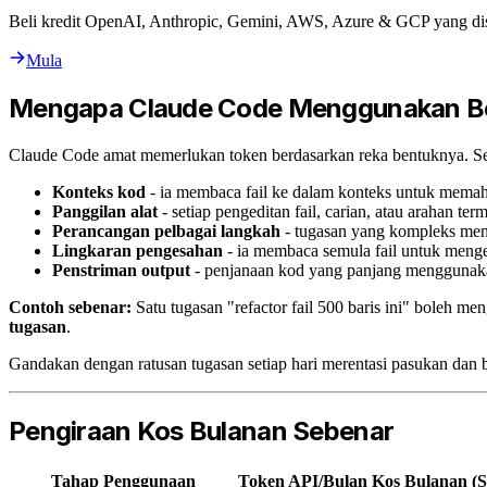
Beli kredit OpenAI, Anthropic, Gemini, AWS, Azure & GCP yang di
Mula
Mengapa Claude Code Menggunakan Be
Claude Code amat memerlukan token berdasarkan reka bentuknya. Se
Konteks kod
- ia membaca fail ke dalam konteks untuk mema
Panggilan alat
- setiap pengeditan fail, carian, atau arahan t
Perancangan pelbagai langkah
- tugasan yang kompleks men
Lingkaran pengesahan
- ia membaca semula fail untuk meng
Penstriman output
- penjanaan kod yang panjang menggunakan
Contoh sebenar:
Satu tugasan "refactor fail 500 baris ini" boleh m
tugasan
.
Gandakan dengan ratusan tugasan setiap hari merentasi pasukan dan b
Pengiraan Kos Bulanan Sebenar
Tahap Penggunaan
Token API/Bulan
Kos Bulanan (S