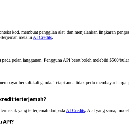
eks kod, membuat panggilan alat, dan menjalankan lingkaran pengesa
rterjemah melalui
AI Credits
.
) pada pelan langganan. Pengguna API berat boleh melebihi $500/bul
 membayar berkali-kali ganda. Tetapi anda tidak perlu membayar harga
redit terterjemah?
termasuk yang terterjemah daripada
AI Credits
. Alat yang sama, model
u API?