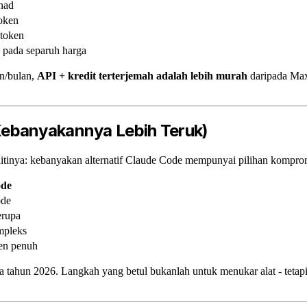
rhad
token
 token
 pada separuh harga
n/bulan,
API + kredit terterjemah adalah lebih murah
daripada Max
Kebanyakannya Lebih Teruk)
litinya: kebanyakan alternatif Claude Code mempunyai pilihan kompro
ode
ode
erupa
mpleks
en penuh
 tahun 2026. Langkah yang betul bukanlah untuk menukar alat - tetap