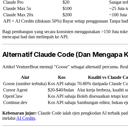
Claude Pro
$20
Sangat te
Claude Max 5x
$100
~25 Juta 
Claude Max 20x
$200
~100 Juta
API + AI Credits (diskaun 50%)
Bayar setiap penggunaan
Tanpa had
Bagi pembangun yang secara konsisten menggunakan >150 Juta toke
mencapai had dan melimpah ke API.
Alternatif Claude Code (Dan Mengapa 
Artikel VentureBeat memuji "Goose" sebagai alternatif percuma. Rea
Alat
Kos
Kualiti vs Claude C
Goose (sumber terbuka)
Kos API sahaja
70-80% daripada Claude C
Cursor Agent
$20-$40/bulan
Alur kerja berbeza, kualiti s
OpenClaw
Kos API sahaja
Boleh disesuaikan tetapi ko
Continue.dev
Kos API sahaja
Sambungan editor, bukan ej
Kebenaran jujur:
Claude Code ialah ejen pengkodan AI terbaik pada
melalui
AI Credits
.