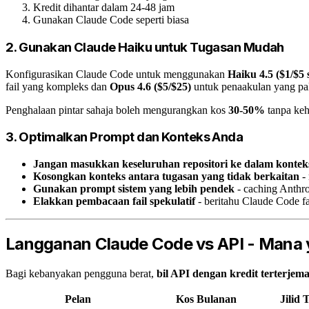
Kredit dihantar dalam 24-48 jam
Gunakan Claude Code seperti biasa
2. Gunakan Claude Haiku untuk Tugasan Mudah
Konfigurasikan Claude Code untuk menggunakan
Haiku 4.5 ($1/$5
fail yang kompleks dan
Opus 4.6 ($5/$25)
untuk penaakulan yang pal
Penghalaan pintar sahaja boleh mengurangkan kos
30-50%
tanpa keh
3. Optimalkan Prompt dan Konteks Anda
Jangan masukkan keseluruhan repositori ke dalam kontek
Kosongkan konteks antara tugasan yang tidak berkaitan
-
Gunakan prompt sistem yang lebih pendek
- caching Anthro
Elakkan pembacaan fail spekulatif
- beritahu Claude Code f
Langganan Claude Code vs API - Mana 
Bagi kebanyakan pengguna berat,
bil API dengan kredit terterjem
Pelan
Kos Bulanan
Jilid