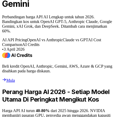
Gemini
Perbandingan harga API AI Lengkap untuk tahun 2026.
Bandingkan kos untuk OpenAI GPT-5, Anthropic Claude, Google
Gemini, xAI Grok, dan DeepSeek. Ditambah cara menjimatkan
60%.
AI API Pricing
OpenAI vs Anthropic
Claude vs GPT
AI Cost
Comparison
AI Credits
•
3 April 2026
Beli kredit OpenAI, Anthropic, Gemini, AWS, Azure & GCP yang
disahkan pada harga diskaun.
Mula
Perang Harga AI 2026 - Setiap Model
Utama Di Peringkat Mengikut Kos
Harga API AI turun
40-80%
dari 2025 hingga 2026. NVIDIA
membanjiri pasaran GPU, penyedia awan menggandakan kapasiti