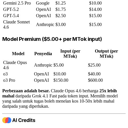
Gemini 2.5 Pro
Google
$1.25
$10.00
GPT-5.2
OpenAI
$1.75
$14.00
GPT-5.4
OpenAI
$2.50
$15.00
Claude Sonnet
Anthropic
$3.00
$15.00
4.6
Model Premium ($5.00+ per MTok input)
Input (per
Output (per
Model
Penyedia
MTok)
MTok)
Claude Opus
Anthropic
$5.00
$25.00
4.6
o3
OpenAI
$10.00
$40.00
o3 Pro
OpenAI
$150.00
$600.00
Perbezaan adalah besar.
Claude Opus 4.6 berharga
25x lebih
mahal
daripada Grok 4.1 Fast pada token input. Memilih model
yang salah untuk tugas boleh menelan kos 10-50x lebih mahal
daripada yang diperlukan.