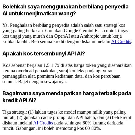
Bolehkah saya menggunakan berbilang penyedia
AI untuk menjimatkan wang?
Ya. Penghalaan berbilang penyedia adalah salah satu strategi kos
yang paling berkesan. Gunakan Google Gemini Flash untuk tugas
kos tinggi yang murah dan OpenAI atau Anthropic untuk kerja
kritikal kualiti. Beli semua kredit dengan diskaun melalui
AI Credits
.
Apakah kos tersembunyi API AI?
Kos sebenar berjalan 1.5-1.7x di atas harga token yang disenaraikan
kerana overhead penaakulan, suraj konteks panjang, yuran
pemanggilan alat, premium kediaman data, dan kos percubaan
semula. Bajet dengan sewajarnya.
Bagaimana saya mendapatkan harga terbaik pada
kredit API AI?
Tiga strategi: (1) laluan tugas ke model mampu milik yang paling
murah, (2) gunakan cache prompt dan API batch, dan (3) beli kredit
diskaun melalui
AI Credits
pada sehingga 60% kurang daripada
runcit. Gabungan, ini boleh memotong kos 60-80%.