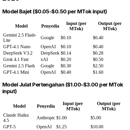
Model Bajet ($0.05-$0.50 per MTok input)
Input (per
Output (per
Model
Penyedia
MTok)
MTok)
Gemini 2.5 Flash-
Google
$0.10
$0.40
Lite
GPT-4.1 Nano
OpenAI
$0.10
$0.40
DeepSeek V3.2
DeepSeek
$0.14
$0.28
Grok 4.1 Fast
xAI
$0.20
$0.50
Gemini 2.5 Flash
Google
$0.30
$2.50
GPT-4.1 Mini
OpenAI
$0.40
$1.60
Model Julat Pertengahan ($1.00-$3.00 per MTok
input)
Input (per
Output (per
Model
Penyedia
MTok)
MTok)
Claude Haiku
Anthropic
$1.00
$5.00
4.5
GPT-5
OpenAI
$1.25
$10.00