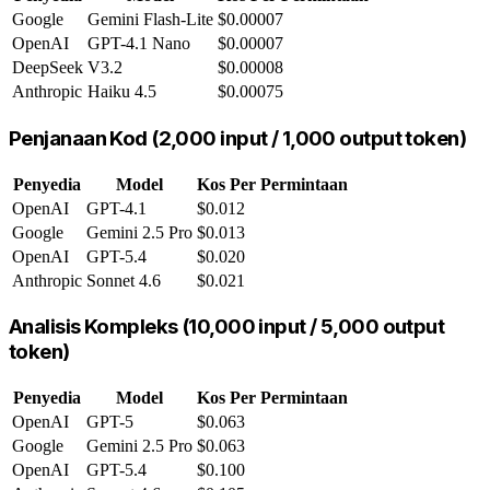
Google
Gemini Flash-Lite
$0.00007
OpenAI
GPT-4.1 Nano
$0.00007
DeepSeek
V3.2
$0.00008
Anthropic
Haiku 4.5
$0.00075
Penjanaan Kod (2,000 input / 1,000 output token)
Penyedia
Model
Kos Per Permintaan
OpenAI
GPT-4.1
$0.012
Google
Gemini 2.5 Pro
$0.013
OpenAI
GPT-5.4
$0.020
Anthropic
Sonnet 4.6
$0.021
Analisis Kompleks (10,000 input / 5,000 output
token)
Penyedia
Model
Kos Per Permintaan
OpenAI
GPT-5
$0.063
Google
Gemini 2.5 Pro
$0.063
OpenAI
GPT-5.4
$0.100