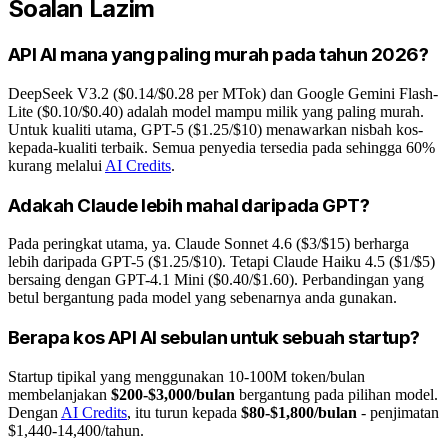
Soalan Lazim
API AI mana yang paling murah pada tahun 2026?
DeepSeek V3.2 ($0.14/$0.28 per MTok) dan Google Gemini Flash-
Lite ($0.10/$0.40) adalah model mampu milik yang paling murah.
Untuk kualiti utama, GPT-5 ($1.25/$10) menawarkan nisbah kos-
kepada-kualiti terbaik. Semua penyedia tersedia pada sehingga 60%
kurang melalui
AI Credits
.
Adakah Claude lebih mahal daripada GPT?
Pada peringkat utama, ya. Claude Sonnet 4.6 ($3/$15) berharga
lebih daripada GPT-5 ($1.25/$10). Tetapi Claude Haiku 4.5 ($1/$5)
bersaing dengan GPT-4.1 Mini ($0.40/$1.60). Perbandingan yang
betul bergantung pada model yang sebenarnya anda gunakan.
Berapa kos API AI sebulan untuk sebuah startup?
Startup tipikal yang menggunakan 10-100M token/bulan
membelanjakan
$200-$3,000/bulan
bergantung pada pilihan model.
Dengan
AI Credits
, itu turun kepada
$80-$1,800/bulan
- penjimatan
$1,440-14,400/tahun.