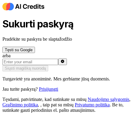
Sukurti paskyrą
Pradėkite su paskyra be slaptažodžio
Tęsti su Google
arba
Siųsti magišką nuorodą
Turgavietė yra anoniminė. Mes gerbiame jūsų duomenis.
Jau turite paskyrą?
Prisijungti
Tęsdami, patvirtinate, kad sutinkate su mūsų
Naudojimo sąlygomis
,
Grąžinimo politika
,
, taip pat su mūsų
Privatumo politika
.
Be to,
sutinkate gauti periodinius el. pašto atnaujinimus.