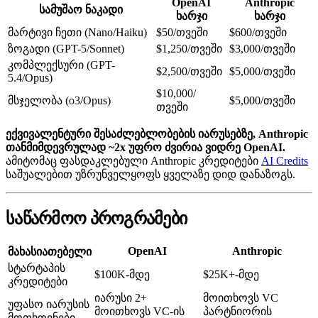
OpenAI
Anthropic
სამუშაო ნაკადი
ხარჯი
ხარჯი
მარტივი ჩეთი (Nano/Haiku)
$50/თვეში
$600/თვეში
ზოგადი (GPT-5/Sonnet)
$1,250/თვეში
$3,000/თვეში
კომპლექსური (GPT-
$2,500/თვეში
$5,000/თვეში
5.4/Opus)
$10,000/
მსჯელობა (o3/Opus)
$5,000/თვეში
თვეში
ექვივალენტური შესაძლებლობების იარუსებზე, Anthropic
თანმიმდევრულად ~2x უფრო ძვირია ვიდრე OpenAI.
ამიტომაც ფასდაკლებული Anthropic კრედიტები
AI Credits
საშუალებით უზრუნველყოფს ყველაზე დიდ დანაზოგს.
საწარმოო პროგრამები
OpenAI
Anthropic
მახასიათებელი
სტარტაპის
$100K-მდე
$25K+-მდე
კრედიტები
იარუსი 2+
მოითხოვს VC
უფასო იარუსის
მოითხოვს VC-ის
პარტნიორის
მოთხოვნები