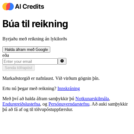
Búa til reikning
Byrjaðu með reikning án lykilorðs
Halda áfram með Google
eða
Senda töfrapóst
Markaðstorgið er nafnlaust. Við virðum gögnin þín.
Ertu nú þegar með reikning?
Innskráning
Með því að halda áfram samþykkir þú
Notkunarskilmála
,
Endurgreiðslustefna
,
og
Persónuverndarstefnu
.
Að auki samþykkir
þú að fá af og til tölvupóstuppfærslur.