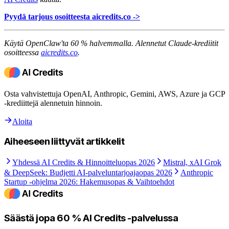
Pyydä tarjous osoitteesta aicredits.co ->
Käytä OpenClaw'ta 60 % halvemmalla. Alennetut Claude-krediitit
osoitteessa
aicredits.co
.
Osta vahvistettuja OpenAI, Anthropic, Gemini, AWS, Azure ja GCP
-krediittejä alennetuin hinnoin.
Aloita
Aiheeseen liittyvät artikkelit
Yhdessä AI Credits & Hinnoitteluopas 2026
Mistral, xAI Grok
& DeepSeek: Budjetti AI-palveluntarjoajaopas 2026
Anthropic
Startup -ohjelma 2026: Hakemusopas & Vaihtoehdot
Säästä jopa 60 % AI Credits -palvelussa