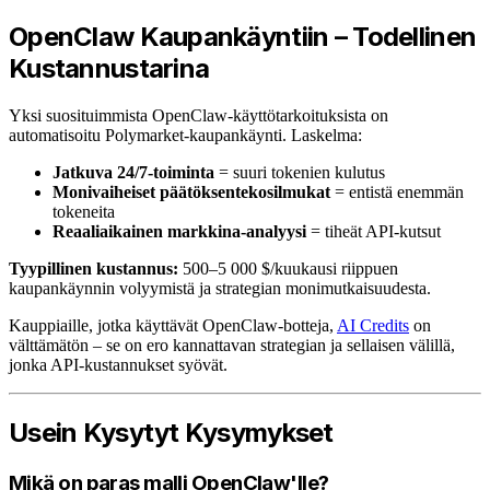
OpenClaw Kaupankäyntiin – Todellinen
Kustannustarina
Yksi suosituimmista OpenClaw-käyttötarkoituksista on
automatisoitu Polymarket-kaupankäynti. Laskelma:
Jatkuva 24/7-toiminta
= suuri tokenien kulutus
Monivaiheiset päätöksentekosilmukat
= entistä enemmän
tokeneita
Reaaliaikainen markkina-analyysi
= tiheät API-kutsut
Tyypillinen kustannus:
500–5 000 $/kuukausi riippuen
kaupankäynnin volyymistä ja strategian monimutkaisuudesta.
Kauppiaille, jotka käyttävät OpenClaw-botteja,
AI Credits
on
välttämätön – se on ero kannattavan strategian ja sellaisen välillä,
jonka API-kustannukset syövät.
Usein Kysytyt Kysymykset
Mikä on paras malli OpenClaw'lle?