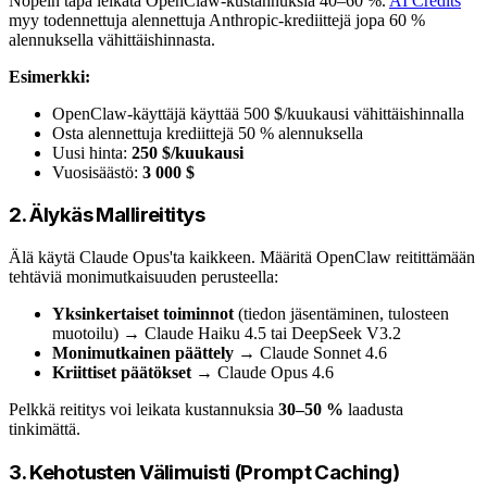
Nopein tapa leikata OpenClaw-kustannuksia 40–60 %.
AI Credits
myy todennettuja alennettuja Anthropic-krediittejä jopa 60 %
alennuksella vähittäishinnasta.
Esimerkki:
OpenClaw-käyttäjä käyttää 500 $/kuukausi vähittäishinnalla
Osta alennettuja krediittejä 50 % alennuksella
Uusi hinta:
250 $/kuukausi
Vuosisäästö:
3 000 $
2. Älykäs Mallireititys
Älä käytä Claude Opus'ta kaikkeen. Määritä OpenClaw reitittämään
tehtäviä monimutkaisuuden perusteella:
Yksinkertaiset toiminnot
(tiedon jäsentäminen, tulosteen
muotoilu) → Claude Haiku 4.5 tai DeepSeek V3.2
Monimutkainen päättely
→ Claude Sonnet 4.6
Kriittiset päätökset
→ Claude Opus 4.6
Pelkkä reititys voi leikata kustannuksia
30–50 %
laadusta
tinkimättä.
3. Kehotusten Välimuisti (Prompt Caching)