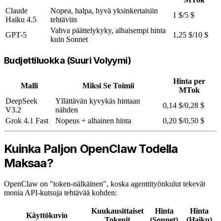
Claude
Nopea, halpa, hyvä yksinkertaisiin
1 $/5 $
Haiku 4.5
tehtäviin
Vahva päättelykyky, alhaisempi hinta
GPT-5
1,25 $/10 $
kuin Sonnet
Budjettiluokka (Suuri Volyymi)
Hinta per
Malli
Miksi Se Toimii
MTok
DeepSeek
Yllättävän kyvykäs hintaan
0,14 $/0,28 $
V3.2
nähden
Grok 4.1 Fast
Nopeus + alhainen hinta
0,20 $/0,50 $
Kuinka Paljon OpenClaw Todella
Maksaa?
OpenClaw on "token-nälkäinen", koska agenttityönkulut tekevät
monia API-kutsuja tehtävää kohden:
Kuukausittaiset
Hinta
Hinta
Käyttökuvio
Tokenit
(Sonnet)
(Haiku)