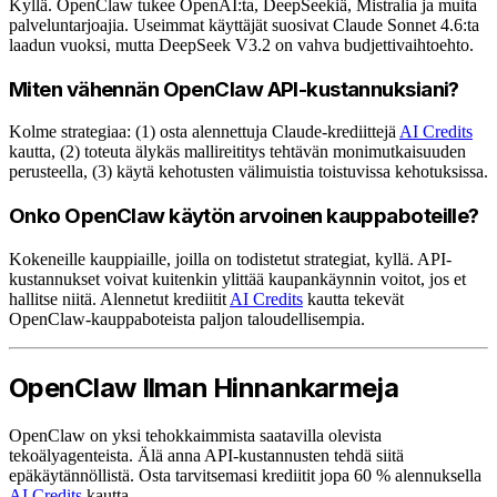
Kyllä. OpenClaw tukee OpenAI:ta, DeepSeekiä, Mistralia ja muita
palveluntarjoajia. Useimmat käyttäjät suosivat Claude Sonnet 4.6:ta
laadun vuoksi, mutta DeepSeek V3.2 on vahva budjettivaihtoehto.
Miten vähennän OpenClaw API-kustannuksiani?
Kolme strategiaa: (1) osta alennettuja Claude-krediittejä
AI Credits
kautta, (2) toteuta älykäs mallireititys tehtävän monimutkaisuuden
perusteella, (3) käytä kehotusten välimuistia toistuvissa kehotuksissa.
Onko OpenClaw käytön arvoinen kauppaboteille?
Kokeneille kauppiaille, joilla on todistetut strategiat, kyllä. API-
kustannukset voivat kuitenkin ylittää kaupankäynnin voitot, jos et
hallitse niitä. Alennetut krediitit
AI Credits
kautta tekevät
OpenClaw-kauppaboteista paljon taloudellisempia.
OpenClaw Ilman Hinnankarmeja
OpenClaw on yksi tehokkaimmista saatavilla olevista
tekoälyagenteista. Älä anna API-kustannusten tehdä siitä
epäkäytännöllistä. Osta tarvitsemasi krediitit jopa 60 % alennuksella
AI Credits
kautta.