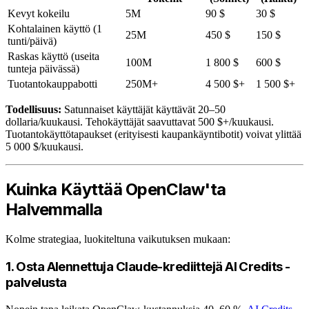
Kevyt kokeilu
5M
90 $
30 $
Kohtalainen käyttö (1
25M
450 $
150 $
tunti/päivä)
Raskas käyttö (useita
100M
1 800 $
600 $
tunteja päivässä)
Tuotantokauppabotti
250M+
4 500 $+
1 500 $+
Todellisuus:
Satunnaiset käyttäjät käyttävät 20–50
dollaria/kuukausi. Tehokäyttäjät saavuttavat 500 $+/kuukausi.
Tuotantokäyttötapaukset (erityisesti kaupankäyntibotit) voivat ylittää
5 000 $/kuukausi.
Kuinka Käyttää OpenClaw'ta
Halvemmalla
Kolme strategiaa, luokiteltuna vaikutuksen mukaan:
1. Osta Alennettuja Claude-krediittejä AI Credits -
palvelusta