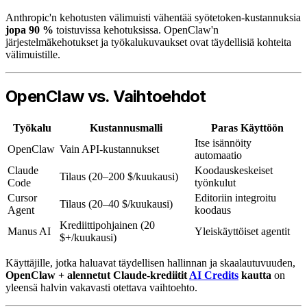
Anthropic'n kehotusten välimuisti vähentää syötetoken-kustannuksia
jopa 90 %
toistuvissa kehotuksissa. OpenClaw'n
järjestelmäkehotukset ja työkalukuvaukset ovat täydellisiä kohteita
välimuistille.
OpenClaw vs. Vaihtoehdot
Työkalu
Kustannusmalli
Paras Käyttöön
Itse isännöity
OpenClaw
Vain API-kustannukset
automaatio
Claude
Koodauskeskeiset
Tilaus (20–200 $/kuukausi)
Code
työnkulut
Cursor
Editoriin integroitu
Tilaus (20–40 $/kuukausi)
Agent
koodaus
Krediittipohjainen (20
Manus AI
Yleiskäyttöiset agentit
$+/kuukausi)
Käyttäjille, jotka haluavat täydellisen hallinnan ja skaalautuvuuden,
OpenClaw + alennetut Claude-krediitit
AI Credits
kautta
on
yleensä halvin vakavasti otettava vaihtoehto.