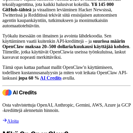
tekoälyagenttina, jota kaikki halusivat kokeilla.
Yli 145 000
GitHub-tähteä
ja viraalinen leviäminen Hacker Newsissä,
Twitterissä ja Redditissä tekivät siitä ensisijaisen autonomisen
agentin kaupankäyntiin, tutkimukseen ja monimutkaisiin
automaatiotehtäviin.
Työkalu itsessään on ilmainen ja avointa lähdekoodia. Sen
käyttäminen vaatii kuitenkin API-krediittejä – ja
suurissa määrin
OpenClaw maksaa 20–500 dollaria/kuukausi käyttäjää kohden
.
Tiimeille, jotka käyttävät OpenClawia useissa työnkuluissa, laskut
kasvavat nopeasti merkittäviksi.
Tämä opas kattaa parhaat mallit OpenClaw'n käyttämiseen,
todellisen kustannusanalyysin ja miten voit leikata OpenClaw API-
laskuasi
jopa 60 %
AI Credits
avulla.
Osta vahvistettuja OpenAI, Anthropic, Gemini, AWS, Azure ja GCP
-krediittejä alennetuin hinnoin.
Aloita