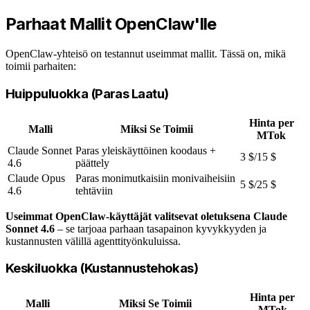
Parhaat Mallit OpenClaw'lle
OpenClaw-yhteisö on testannut useimmat mallit. Tässä on, mikä
toimii parhaiten:
Huippuluokka (Paras Laatu)
Hinta per
Malli
Miksi Se Toimii
MTok
Claude Sonnet
Paras yleiskäyttöinen koodaus +
3 $/15 $
4.6
päättely
Claude Opus
Paras monimutkaisiin monivaiheisiin
5 $/25 $
4.6
tehtäviin
Useimmat OpenClaw-käyttäjät valitsevat oletuksena Claude
Sonnet 4.6
– se tarjoaa parhaan tasapainon kyvykkyyden ja
kustannusten välillä agenttityönkuluissa.
Keskiluokka (Kustannustehokas)
Hinta per
Malli
Miksi Se Toimii
MTok