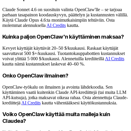
Claude Sonnet 4.6 on suosituin valinta OpenClaw'lle – se tarjoaa
parhaan tasapainon koodauskyvyn, päättelyn ja kustannusten välillä.
Käytä Claude Opus 4.6:ta monimutkaisimpiin tehtäviin. Osta
molemmat alennuksella
AI Credits
kautta.
Kuinka paljon OpenClaw'n käyttäminen maksaa?
Kevyet käyttäjät käyttävät 20–50 $/kuukausi. Raskaat käyttäjät
saavuttavat 500 $+/kuukausi. Tuotantokauppabottien kustannukset
voivat ylittää 5 000 $/kuukausi. Alennetuilla krediiteillä
AI Credits
kautta nämä kustannukset laskevat 40–60 %.
Onko OpenClaw ilmainen?
OpenClaw-työkalu on ilmainen ja avointa lähdekoodia. Sen
käyttäminen vaatii kuitenkin Claude API-krediittejä (tai muita LLM
API-kutsuja), jotka maksavat oikeaa rahaa. Osta alennettuja Claude-
krediittejä
AI Credits
kautta vähentääksesi käyttökustannuksia.
Voiko OpenClaw käyttää muita malleja kuin
Claudea?