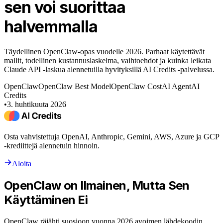
sen voi suorittaa
halvemmalla
Täydellinen OpenClaw-opas vuodelle 2026. Parhaat käytettävät
mallit, todellinen kustannuslaskelma, vaihtoehdot ja kuinka leikata
Claude API -laskua alennetuilla hyvityksillä AI Credits -palvelussa.
OpenClaw
OpenClaw Best Model
OpenClaw Cost
AI Agent
AI
Credits
•
3. huhtikuuta 2026
Osta vahvistettuja OpenAI, Anthropic, Gemini, AWS, Azure ja GCP
-krediittejä alennetuin hinnoin.
Aloita
OpenClaw on Ilmainen, Mutta Sen
Käyttäminen Ei
OpenClaw räjähti suosioon vuonna 2026 avoimen lähdekoodin