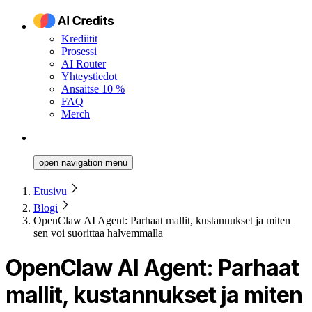
Krediitit
Prosessi
AI Router
Yhteystiedot
Ansaitse 10 %
FAQ
Merch
open navigation menu
Etusivu
Blogi
OpenClaw AI Agent: Parhaat mallit, kustannukset ja miten
sen voi suorittaa halvemmalla
OpenClaw AI Agent: Parhaat
mallit, kustannukset ja miten