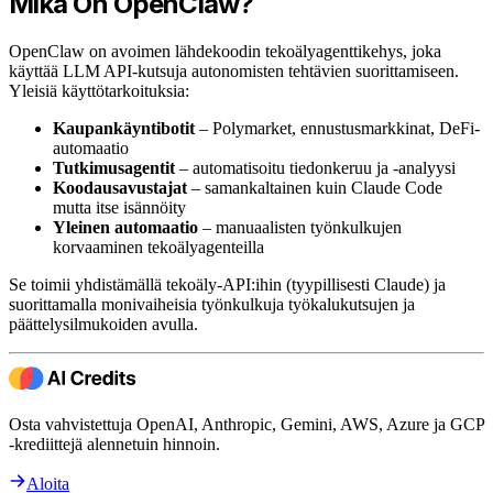
Mikä On OpenClaw?
OpenClaw on avoimen lähdekoodin tekoälyagenttikehys, joka
käyttää LLM API-kutsuja autonomisten tehtävien suorittamiseen.
Yleisiä käyttötarkoituksia:
Kaupankäyntibotit
– Polymarket, ennustusmarkkinat, DeFi-
automaatio
Tutkimusagentit
– automatisoitu tiedonkeruu ja -analyysi
Koodausavustajat
– samankaltainen kuin Claude Code
mutta itse isännöity
Yleinen automaatio
– manuaalisten työnkulkujen
korvaaminen tekoälyagenteilla
Se toimii yhdistämällä tekoäly-API:ihin (tyypillisesti Claude) ja
suorittamalla monivaiheisia työnkulkuja työkalukutsujen ja
päättelysilmukoiden avulla.
Osta vahvistettuja OpenAI, Anthropic, Gemini, AWS, Azure ja GCP
-krediittejä alennetuin hinnoin.
Aloita