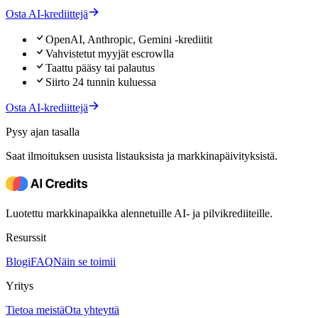
Osta AI-krediittejä
OpenAI, Anthropic, Gemini -krediitit
Vahvistetut myyjät escrowlla
Taattu pääsy tai palautus
Siirto 24 tunnin kuluessa
Osta AI-krediittejä
Pysy ajan tasalla
Saat ilmoituksen uusista listauksista ja markkinapäivityksistä.
Luotettu markkinapaikka alennetuille AI- ja pilvikrediiteille.
Resurssit
Blogi
FAQ
Näin se toimii
Yritys
Tietoa meistä
Ota yhteyttä