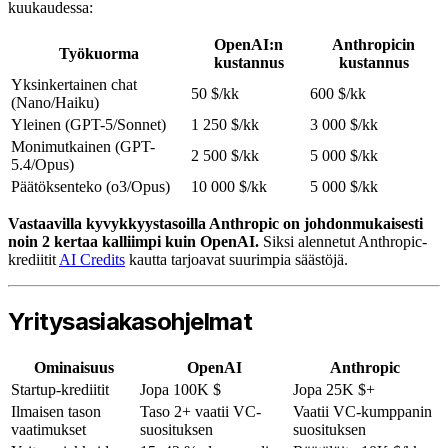
kuukaudessa:
OpenAI:n
Anthropicin
Työkuorma
kustannus
kustannus
Yksinkertainen chat
50 $/kk
600 $/kk
(Nano/Haiku)
Yleinen (GPT-5/Sonnet)
1 250 $/kk
3 000 $/kk
Monimutkainen (GPT-
2 500 $/kk
5 000 $/kk
5.4/Opus)
Päätöksenteko (o3/Opus)
10 000 $/kk
5 000 $/kk
Vastaavilla kyvykkyystasoilla Anthropic on johdonmukaisesti
noin 2 kertaa kalliimpi kuin OpenAI.
Siksi alennetut Anthropic-
krediitit
AI Credits
kautta tarjoavat suurimpia säästöjä.
Yritysasiakasohjelmat
Ominaisuus
OpenAI
Anthropic
Startup-krediitit
Jopa 100K $
Jopa 25K $+
Ilmaisen tason
Taso 2+ vaatii VC-
Vaatii VC-kumppanin
vaatimukset
suosituksen
suosituksen