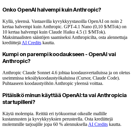
Onko OpenAI halvempi kuin Anthropic?
Kyllä, yleensä. Vastaavilla kyvykkyystasoilla OpenAI on noin 2
kertaa halvempi kuin Anthropic. GPT-4.1 Nano (0,10 $/MTok) on
10 kertaa halvempi kuin Claude Haiku 4.5 (1 $/MTok).
Maksimaalisten säästöjen saamiseksi Anthropicilta, osta alennettuja
krediittejä
AI Credits
kautta.
Kumpi on parempi koodaukseen - OpenAI vai
Anthropic?
Anthropic Claude Sonnet 4.6 johtaa koodausvertailuissa ja on oletus
useimmissa tekoälykoodaustyökaluissa (Cursor, Claude Code).
Puhtaaseen koodaustyöhön Anthropic yleensä voittaa.
Pitäisikö minun käyttää OpenAI:ta vai Anthropicia
startupilleni?
Käytä molempia. Reititä eri työkuormat oikealle mallille
kustannusten ja kyvykkyyksien perusteella. Osta krediittejä
molemmille tarjoajille jopa 60 % alennuksella
AI Credits
kautta.