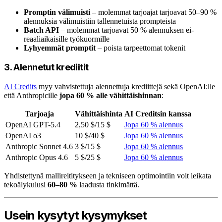
Promptin välimuisti
– molemmat tarjoajat tarjoavat 50–90 %
alennuksia välimuistiin tallennetuista prompteista
Batch API
– molemmat tarjoavat 50 % alennuksen ei-
reaaliaikaisille työkuormille
Lyhyemmät promptit
– poista tarpeettomat tokenit
3. Alennetut krediitit
AI Credits
myy vahvistettuja alennettuja krediittejä sekä OpenAI:lle
että Anthropicille
jopa 60 % alle vähittäishinnan
:
Tarjoaja
Vähittäishinta
AI Creditsin kanssa
OpenAI GPT-5.4
2,50 $/15 $
Jopa 60 % alennus
OpenAI o3
10 $/40 $
Jopa 60 % alennus
Anthropic Sonnet 4.6
3 $/15 $
Jopa 60 % alennus
Anthropic Opus 4.6
5 $/25 $
Jopa 60 % alennus
Yhdistettynä mallireititykseen ja tekniseen optimointiin voit leikata
tekoälykulusi
60–80 %
laadusta tinkimättä.
Usein kysytyt kysymykset