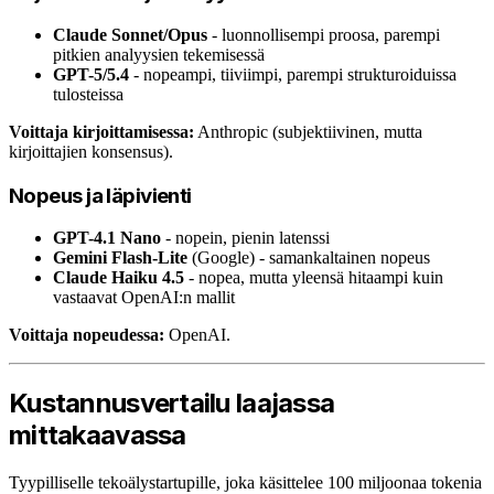
Claude Sonnet/Opus
- luonnollisempi proosa, parempi
pitkien analyysien tekemisessä
GPT-5/5.4
- nopeampi, tiiviimpi, parempi strukturoiduissa
tulosteissa
Voittaja kirjoittamisessa:
Anthropic (subjektiivinen, mutta
kirjoittajien konsensus).
Nopeus ja läpivienti
GPT-4.1 Nano
- nopein, pienin latenssi
Gemini Flash-Lite
(Google) - samankaltainen nopeus
Claude Haiku 4.5
- nopea, mutta yleensä hitaampi kuin
vastaavat OpenAI:n mallit
Voittaja nopeudessa:
OpenAI.
Kustannusvertailu laajassa
mittakaavassa
Tyypilliselle tekoälystartupille, joka käsittelee 100 miljoonaa tokenia