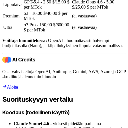
GPT-5.4 - 2,50 $/15,00 $
Claude Opus 4.6 - 5,00
Lippulaiva
per MTok
$/25,00 $ per MTok
o3 - 10,00 $/40,00 $ per
Premium
(ei vastaavaa)
MTok
o3 Pro - 150,00 $/600,00
Ultra
(ei vastaavaa)
$ per MTok
Voittaja hinnoittelussa:
OpenAI - huomattavasti halvempi
budjettitasolla (Nano), ja kilpailukykyinen lippulaivatason mallissa.
Osta vahvistettuja OpenAI, Anthropic, Gemini, AWS, Azure ja GCP
-krediittejä alennetuin hinnoin.
Aloita
Suorituskyvyn vertailu
Koodaus (todellinen käyttö)
Claude Sonnet 4.6
- yleisesti pidetään parhaana