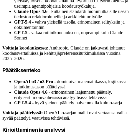
yleiskäyttöisenä koodausmallina. Pyörittää Cursorin oletus- ja
useimpia agenttipohjaisia koodaustyökaluja.
Claude Opus 4.6
- kultainen standardi monimutkaisille usean
tiedoston refaktoroinneille ja arkkitehtuurityölle
GPT-5.4
- vahva yleisellä tasolla, erinomainen selityksiin ja
dokumentointiin
GPT-5
- vakaa rutiinikoodaukseen, nopeampi kuin Claude
Sonnet
Voittaja koodauksessa:
Anthropic. Claude on jatkuvasti johtanut
koodausvertailuissa ja kehittäjäpreferenssitutkimuksissa vuosina
2025–2026.
Päätöksenteko
OpenAI o3 / o3 Pro
- dominoiva matematiikassa, logiikassa
ja tutkimustason päättelyssä
Claude Opus 4.6
- erinomainen laajennettu päättely,
erityisesti monivaiheisissa analyyttisissä tehtävissä
GPT-5.4
- hyvä yleinen päättely halvemmalla kuin o-sarja
Voittaja päättelyssä:
OpenAI. o-sarjan mallit ovat vertaansa vailla
syvää päättelyä vaativissa tehtävissä.
Kirjoittaminen ja analyysi