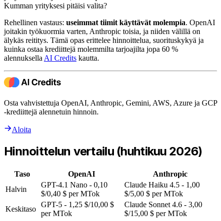
Kumman yrityksesi pitäisi valita?
Rehellinen vastaus:
useimmat tiimit käyttävät molempia
. OpenAI
joitakin työkuormia varten, Anthropic toisia, ja niiden välillä on
älykäs reititys. Tämä opas erittelee hinnoittelua, suorituskykyä ja
kuinka ostaa krediittejä molemmilta tarjoajilta jopa 60 %
alennuksella
AI Credits
kautta.
Osta vahvistettuja OpenAI, Anthropic, Gemini, AWS, Azure ja GCP
-krediittejä alennetuin hinnoin.
Aloita
Hinnoittelun vertailu (huhtikuu 2026)
Taso
OpenAI
Anthropic
GPT-4.1 Nano - 0,10
Claude Haiku 4.5 - 1,00
Halvin
$/0,40 $ per MTok
$/5,00 $ per MTok
GPT-5 - 1,25 $/10,00 $
Claude Sonnet 4.6 - 3,00
Keskitaso
per MTok
$/15,00 $ per MTok