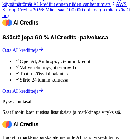
käyttämättömät AI-krediitit ennen niiden vanhentumista
AWS
Startup Credits 2026: Miten saat 100 000 dollaria (ja miten käytät
ne)
Säästä jopa 60 % AI Credits -palvelussa
Osta AI-krediittejä
OpenAI, Anthropic, Gemini -krediitit
Vahvistetut myyjät escrowlla
Taattu pääsy tai palautus
Siirto 24 tunnin kuluessa
Osta AI-krediittejä
Pysy ajan tasalla
Saat ilmoituksen uusista listauksista ja markkinapäivityksistä.
Luotettu markkinapaikka alennetuille AI- ja pilvikrediiteille.