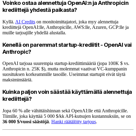
Voinko ostaa alennettuja OpenAI:n ja Anthropicin
krediittejä yhdestä paikasta?
Kyllä.
AI Credits
on monitoimittajatori, joka myy alennettuja
krediittejä OpenAI:lle, Anthropicille, AWS:lle, Azuren, GCP:lle ja
muille tarjoajille yhdellä alustalla.
Kenellä on paremmat startup-krediitit - OpenAI vai
Anthropic?
OpenAI tarjoaa suurempia startup-krediittimääriä (jopa 100K $ vs.
Anthropicin n. 25K $), mutta molemmat vaativat VC-kumppanin
suosituksen korkeammille tasoille. Useimmat startupit eivät täytä
maksimimääriä.
Kuinka paljon voin säästää käyttämällä alennettuja
krediittejä?
Jopa 60 % alle vähittäishinnan sekä OpenAI:lle että Anthropicille.
Tiimille, joka käyttää 5 000 $/kk API-kutsujen kustannuksiin, se on
36 000 $/vuosi säästöjä
.
Hanki räätälöity tarjous
.