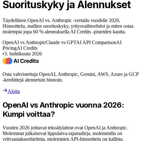
Suorituskyky ja Alennukset
Täydellinen OpenAI vs. Anthropic -vertailu vuodelle 2026.
Hinnoittelu, mallien suorituskyky, yritysvaihtoehdot ja miten ostaa
molempia jopa 60 % alennuksella AI Credits -pisteiden kautta.
OpenAI vs Anthropic
Claude vs GPT
AI API Comparison
AI
Pricing
AI Credits
•
3. huhtikuuta 2026
Osta vahvistettuja OpenAI, Anthropic, Gemini, AWS, Azure ja GCP
-krediittejä alennetuin hinnoin.
Aloita
OpenAI vs Anthropic vuonna 2026:
Kumpi voittaa?
Vuoden 2026 johtavat tekoälylabrat ovat OpenAI ja Anthropic.
Molemmat julkaisevat lippulaiva-rajamalleja, molemmilla on
yritysasiakasohjelmia, molempien API-hinnoittelu on kallista.