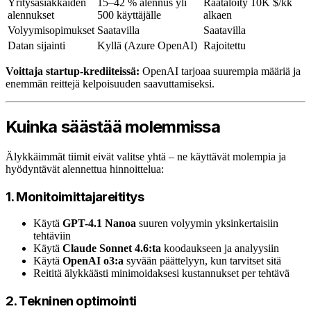
Yritysasiakkaiden
15–42 % alennus yli
Räätälöity 10K $/kk
alennukset
500 käyttäjälle
alkaen
Volyymisopimukset
Saatavilla
Saatavilla
Datan sijainti
Kyllä (Azure OpenAI)
Rajoitettu
Voittaja startup-krediiteissä:
OpenAI tarjoaa suurempia määriä ja
enemmän reittejä kelpoisuuden saavuttamiseksi.
Kuinka säästää molemmissa
Älykkäimmät tiimit eivät valitse yhtä – ne käyttävät molempia ja
hyödyntävät alennettua hinnoittelua:
1. Monitoimittajareititys
Käytä
GPT-4.1 Nanoa
suuren volyymin yksinkertaisiin
tehtäviin
Käytä
Claude Sonnet 4.6:ta
koodaukseen ja analyysiin
Käytä
OpenAI o3:a
syvään päättelyyn, kun tarvitset sitä
Reititä älykkäästi minimoidaksesi kustannukset per tehtävä
2. Tekninen optimointi