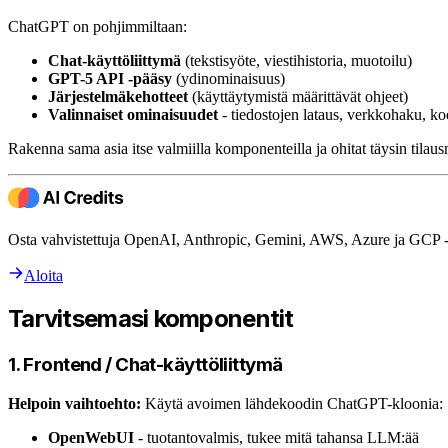
ChatGPT on pohjimmiltaan:
Chat-käyttöliittymä
(tekstisyöte, viestihistoria, muotoilu)
GPT-5 API -pääsy
(ydinominaisuus)
Järjestelmäkehotteet
(käyttäytymistä määrittävät ohjeet)
Valinnaiset ominaisuudet
- tiedostojen lataus, verkkohaku, ko
Rakenna sama asia itse valmiilla komponenteilla ja ohitat täysin tilaus
Osta vahvistettuja OpenAI, Anthropic, Gemini, AWS, Azure ja GCP -kr
Aloita
Tarvitsemasi komponentit
1. Frontend / Chat-käyttöliittymä
Helpoin vaihtoehto:
Käytä avoimen lähdekoodin ChatGPT-kloonia:
OpenWebUI
- tuotantovalmis, tukee mitä tahansa LLM:ää