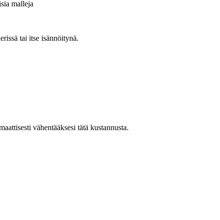
sia malleja
issä tai itse isännöitynä.
aattisesti vähentääksesi tätä kustannusta.