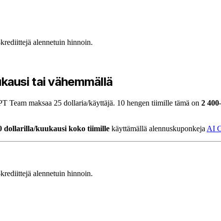
ediittejä alennetuin hinnoin.
kausi tai vähemmällä
T Team maksaa 25 dollaria/käyttäjä. 10 hengen tiimille tämä on
2 400
0 dollarilla/kuukausi koko tiimille
käyttämällä alennuskuponkeja
AI C
ediittejä alennetuin hinnoin.