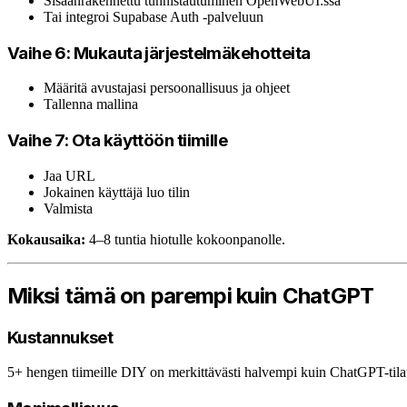
Sisäänrakennettu tunnistautuminen OpenWebUI:ssa
Tai integroi Supabase Auth -palveluun
Vaihe 6: Mukauta järjestelmäkehotteita
Määritä avustajasi persoonallisuus ja ohjeet
Tallenna mallina
Vaihe 7: Ota käyttöön tiimille
Jaa URL
Jokainen käyttäjä luo tilin
Valmista
Kokausaika:
4–8 tuntia hiotulle kokoonpanolle.
Miksi tämä on parempi kuin ChatGPT
Kustannukset
5+ hengen tiimeille DIY on merkittävästi halvempi kuin ChatGPT-tila