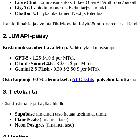
LibreChat
- ominaisuusrikas, tukee OpenAI/Anthropic/paikalli
Big-AGI
- hiottu, monen palveluntarjoajan tuki
Chatbot UI
- yksinkertainen Next.js-toteutus
Kaikki ilmaisia ja avointa lähdekoodia. Käyttöönotto Vercelissä, Render
2. LLM API -pääsy
Kustannuksia aiheuttava tekijä.
Valitse yksi tai useampi:
GPT-5
- 1,25 $/10 $ per MTok
Claude Sonnet 4.6
- 3 $/15 $ per MTok
Gemini 2.5 Flash
- 0,30 $/2,50 $ per MTok
Osta kupongit 60 % alennuksella
AI Credits
-palvelun kautta
dram
3. Tietokanta
Chat-historialle ja käyttäjätileille:
Supabase
(ilmainen taso kattaa useimmat tiimit)
PlanetScale
(ilmainen taso)
Neon Postgres
(ilmainen taso)