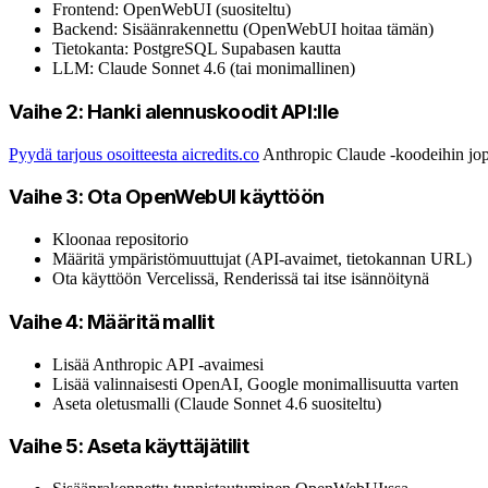
Frontend: OpenWebUI (suositeltu)
Backend: Sisäänrakennettu (OpenWebUI hoitaa tämän)
Tietokanta: PostgreSQL Supabasen kautta
LLM: Claude Sonnet 4.6 (tai monimallinen)
Vaihe 2: Hanki alennuskoodit API:lle
Pyydä tarjous osoitteesta aicredits.co
Anthropic Claude -koodeihin jopa
Vaihe 3: Ota OpenWebUI käyttöön
Kloonaa repositorio
Määritä ympäristömuuttujat (API-avaimet, tietokannan URL)
Ota käyttöön Vercelissä, Renderissä tai itse isännöitynä
Vaihe 4: Määritä mallit
Lisää Anthropic API -avaimesi
Lisää valinnaisesti OpenAI, Google monimallisuutta varten
Aseta oletusmalli (Claude Sonnet 4.6 suositeltu)
Vaihe 5: Aseta käyttäjätilit