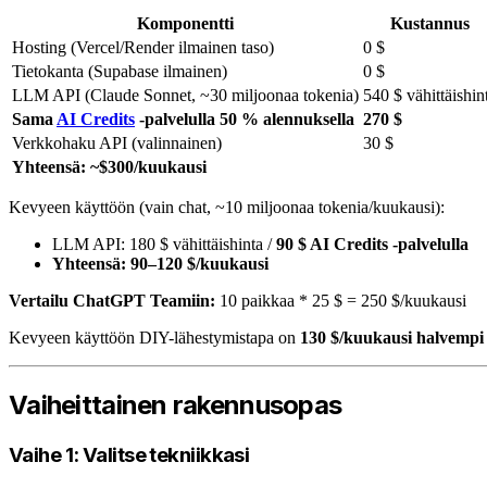
Komponentti
Kustannus
Hosting (Vercel/Render ilmainen taso)
0 $
Tietokanta (Supabase ilmainen)
0 $
LLM API (Claude Sonnet, ~30 miljoonaa tokenia)
540 $ vähittäishin
Sama
AI Credits
-palvelulla 50 % alennuksella
270 $
Verkkohaku API (valinnainen)
30 $
Yhteensä: ~$300/kuukausi
Kevyeen käyttöön (vain chat, ~10 miljoonaa tokenia/kuukausi):
LLM API: 180 $ vähittäishinta /
90 $ AI Credits -palvelulla
Yhteensä: 90–120 $/kuukausi
Vertailu ChatGPT Teamiin:
10 paikkaa * 25 $ = 250 $/kuukausi
Kevyeen käyttöön DIY-lähestymistapa on
130 $/kuukausi halvempi
Vaiheittainen rakennusopas
Vaihe 1: Valitse tekniikkasi