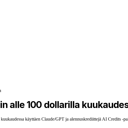
a
n alle 100 dollarilla kuukaude
kuukaudessa käyttäen Claude/GPT ja alennuskrediittejä AI Credits -palv