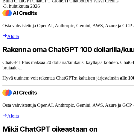
Build ChatGPT
ChatGPT Clone
AI Chatbot
DIY AI
AI Credits
•
3. huhtikuuta 2026
Osta vahvistettuja OpenAI, Anthropic, Gemini, AWS, Azure ja GCP -kr
Aloita
Rakenna oma ChatGPT 100 dollarilla/kuu
ChatGPT Plus maksaa 20 dollaria/kuukausi käyttäjää kohden. ChatGP
brutaaleja.
Hyvä uutinen: voit rakentaa ChatGPT:n kaltaisen järjestelmän
alle 10
Osta vahvistettuja OpenAI, Anthropic, Gemini, AWS, Azure ja GCP -kr
Aloita
Mikä ChatGPT oikeastaan on