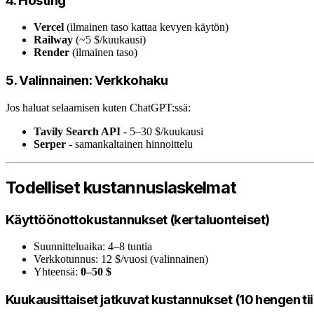
4. Hosting
Vercel
(ilmainen taso kattaa kevyen käytön)
Railway
(~5 $/kuukausi)
Render
(ilmainen taso)
5. Valinnainen: Verkkohaku
Jos haluat selaamisen kuten ChatGPT:ssä:
Tavily Search API
- 5–30 $/kuukausi
Serper
- samankaltainen hinnoittelu
Todelliset kustannuslaskelmat
Käyttöönottokustannukset (kertaluonteiset)
Suunnitteluaika: 4–8 tuntia
Verkkotunnus: 12 $/vuosi (valinnainen)
Yhteensä:
0–50 $
Kuukausittaiset jatkuvat kustannukset (10 hengen tii