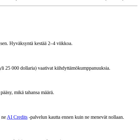
ksen. Hyväksyntä kestää 2–4 viikkoa.
(yli 25 000 dollaria) vaativat kiihdyttämökumppanuuksia.
n pääsy, mikä tahansa määrä.
y ne
AI Credits
-palvelun kautta ennen kuin ne menevät nollaan.