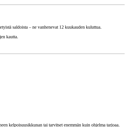
itetyistä saldoista – ne vanhenevat 12 kuukauden kuluttua.
en kautta.
iheen kelpoisuusikkunan tai tarvitset enemmän kuin ohjelma tarjoaa.