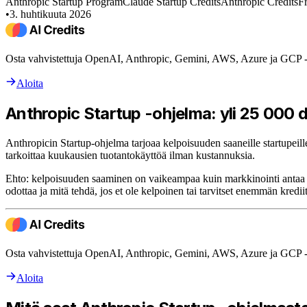
Anthropic Startup Program
Claude Startup Credits
Anthropic Credits
F
•
3. huhtikuuta 2026
Osta vahvistettuja OpenAI, Anthropic, Gemini, AWS, Azure ja GCP -kr
Aloita
Anthropic Startup -ohjelma: yli 25 000 do
Anthropicin Startup-ohjelma tarjoaa kelpoisuuden saaneille startupeil
tarkoittaa kuukausien tuotantokäyttöä ilman kustannuksia.
Ehto: kelpoisuuden saaminen on vaikeampaa kuin markkinointi antaa 
odottaa ja mitä tehdä, jos et ole kelpoinen tai tarvitset enemmän krediit
Osta vahvistettuja OpenAI, Anthropic, Gemini, AWS, Azure ja GCP -kr
Aloita