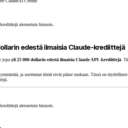
ree Claude
AI Credits
ediittejä alennetuin hinnoin.
llarin edestä ilmaisia Claude-krediittejä
le jopa
yli 25 000 dollarin edestä ilmaisia Claude API -krediittejä
. T
ymmärtää, ja useimmat tiimit eivät pääse mukaan. Tässä on täydelline
tejä.
ediittejä alennetuin hinnoin.