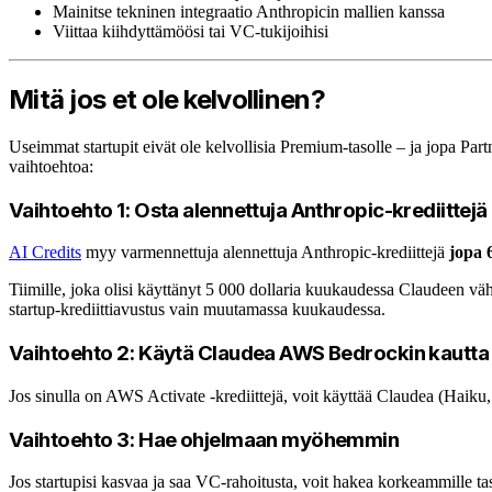
Mainitse tekninen integraatio Anthropicin mallien kanssa
Viittaa kiihdyttämöösi tai VC-tukijoihisi
Mitä jos et ole kelvollinen?
Useimmat startupit eivät ole kelvollisia Premium-tasolle – ja jopa Partner
vaihtoehtoa:
Vaihtoehto 1: Osta alennettuja Anthropic-krediittejä
AI Credits
myy varmennettuja alennettuja Anthropic-krediittejä
jopa 
Tiimille, joka olisi käyttänyt 5 000 dollaria kuukaudessa Claudeen vähi
startup-krediittiavustus vain muutamassa kuukaudessa.
Vaihtoehto 2: Käytä Claudea AWS Bedrockin kautta
Jos sinulla on AWS Activate -krediittejä, voit käyttää Claudea (Haik
Vaihtoehto 3: Hae ohjelmaan myöhemmin
Jos startupisi kasvaa ja saa VC-rahoitusta, voit hakea korkeammille t