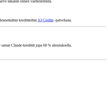
 arvo takaisin ennen vanhenemista.
lennettuihin krediitteihin
AI Credits
-palvelusta.
e samat Claude-krediitit jopa 60 % alennuksella.