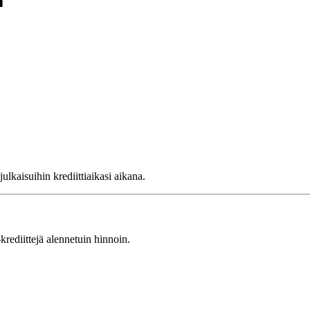
a
lkaisuihin krediittiaikasi aikana.
ediittejä alennetuin hinnoin.