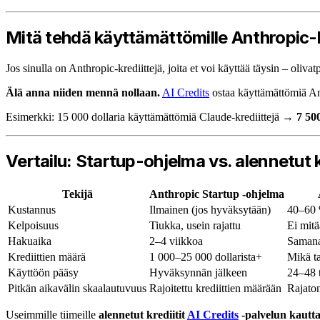
Mitä tehdä käyttämättömille Anthropic-kr
Jos sinulla on Anthropic-krediittejä, joita et voi käyttää täysin – ol
Älä anna niiden mennä nollaan.
AI Credits
ostaa käyttämättömiä An
Esimerkki: 15 000 dollaria käyttämättömiä Claude-krediittejä →
7 50
Vertailu: Startup-ohjelma vs. alennetut k
Tekijä
Anthropic Startup -ohjelma
Kustannus
Ilmainen (jos hyväksytään)
40–60 
Kelpoisuus
Tiukka, usein rajattu
Ei mit
Hakuaika
2–4 viikkoa
Samana
Krediittien määrä
1 000–25 000 dollarista+
Mikä t
Käyttöön pääsy
Hyväksynnän jälkeen
24–48 
Pitkän aikavälin skaalautuvuus
Rajoitettu krediittien määrään
Rajato
Useimmille tiimeille
alennetut krediitit
AI Credits
-palvelun kautta