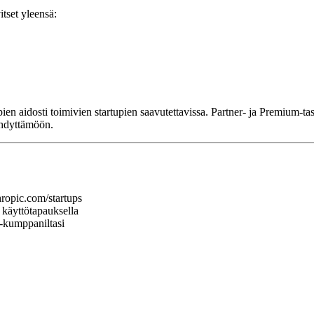
tset yleensä:
en aidosti toimivien startupien saavutettavissa. Partner- ja Premium-ta
ihdyttämöön.
hropic.com/startups
a käyttötapauksella
-kumppaniltasi