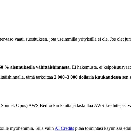
-taso vaatii suosituksen, jota useimmilla yrityksillä ei ole. Jos olet jumi
60 % alennuksella vähittäishinnasta
. Ei hakemusta, ei kelpoisuusvaat
ttäishinnalla, tämä tarkoittaa
2 000–3 000 dollaria kuukaudessa
sen s
u, Sonnet, Opus) AWS Bedrockin kautta ja laskuttaa AWS-krediittejäsi v
asoille myöhemmin. Sillä välin
AI Credits
pitää toimintasi käynnissä edull