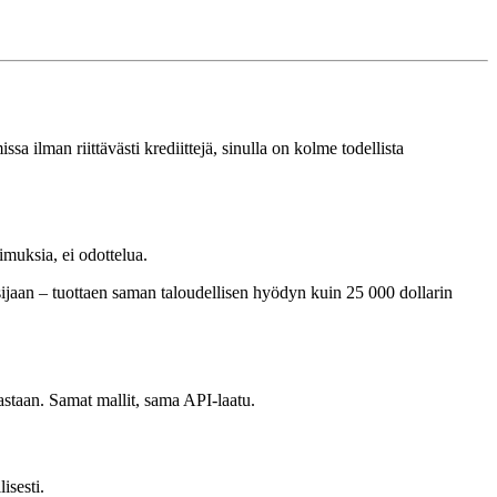
ssa ilman riittävästi krediittejä, sinulla on kolme todellista
imuksia, ei odottelua.
ijaan – tuottaen saman taloudellisen hyödyn kuin 25 000 dollarin
astaan. Samat mallit, sama API-laatu.
isesti.