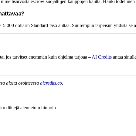
nimellisarvosta escrow-suojattujen kauppojen kautta. Hanki todellinen
nattavaa?
–5 000 dollarin Standard-taso auttaa. Suurempiin tarpeisiin yhdistä se a
 tai jos tarvitset enemmän kuin ohjelma tarjoaa –
AI Credits
antaa sinull
sa aloita osoitteessa
aicredits.co
.
ediittejä alennetuin hinnoin.