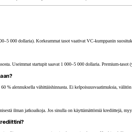
1 000–5 000 dollaria). Korkeammat tasot vaativat VC-kumppanin suositu
asosta. Useimmat startupit saavat 1 000–5 000 dollaria. Premium-tasot 
maan?
 60 % alennuksella vähittäishinnasta. Ei kelpoisuusvaatimuksia, välitö
sestä ilman jatkoaikoja. Jos sinulla on käyttämättömiä krediittejä, my
ediittini?