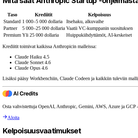
Mitä saat Anthropic Startup -ohjelmast
Taso
Krediitit
Kelpoisuus
Standard
1 000–5 000 dollaria
Itsehaku, alkuvaihe
Partner
5 000–25 000 dollaria
Vaatii VC-kumppanin suosituksen
Premium
Yli 25 000 dollaria
Huippukiihdyttämöt, AI-keskeiset
Krediitit toimivat kaikissa Anthropicin malleissa:
Claude Haiku 4.5
Claude Sonnet 4.6
Claude Opus 4.6
Lisäksi pääsy Workbenchiin, Claude Codeen ja kaikkiin tuleviin malliju
Osta vahvistettuja OpenAI, Anthropic, Gemini, AWS, Azure ja GCP -kr
Aloita
Kelpoisuusvaatimukset