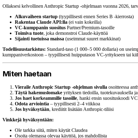
Ollaksesi kelvollinen Anthropic Startup -ohjelmaan vuonna 2026, tarvi
Alkuvaiheen startup
(tyypillisesti ennen Series B -kierrosta)
Rakentaa Claude API:lla
(ei vain kokeilla)
VC-kumppanin suositus
Partner/Premium-tasoille
Toimiva tuote
, joka demonstroi Claude-käyttöä
Sijainti tuetuissa maissa
(useimmat suuret markkinat)
Todellisuustarkistus:
Standard-taso (1 000–5 000 dollaria) on useimpi
kumppaniverkostoon – tyypillisesti huipputason VC-yritykseen tai ki
Miten haetaan
Vieraile Anthropic Startup -ohjelman sivulla
osoitteessa ant
Täytä hakemuslomake
yrityksen tiedoilla, tuotekuvauksella j
Jos haet korkeammille tasoille
, hanki ensin suosituskoodi VC
Odota arviointia
– tyypillisesti 2–4 viikkoa
Jos hyväksytään
, krediitit lisätään Anthropic-tiliisi
Vinkkejä hyväksyntään:
Ole tarkka siitä, miten käytät Claudea
Osoita olemassa olevaa käyttöä, jos mahdollista