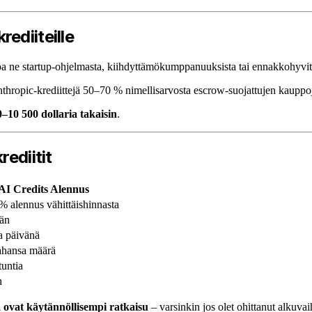
ediiteille
ivatpa ne startup-ohjelmasta, kiihdyttämökumppanuuksista tai ennakkohyv
thropic-krediittejä 50–70 % nimellisarvosta escrow-suojattujen kauppoj
0–10 500 dollaria takaisin
.
rediitit
AI Credits Alennus
% alennus vähittäishinnasta
ään
 päivänä
ahansa määrä
tuntia
n
 ovat käytännöllisempi ratkaisu
– varsinkin jos olet ohittanut alkuva