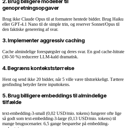
2. Brug billigere modeller til
genopretningsopgaver
Brug ikke Claude Opus til at formatere hentede bidder. Brug Haiku
eller GPT-4.1 Nano til de simple trin, og reserver Sonnet/Opus til
den faktiske generering af svar.
3. Implementer aggressiv caching
Cache almindelige forespørgsler og deres svar. En god cache-hitrate
(30-50 %) reducerer LLM-kald dramatisk.
4. Begræns kontekststørrelse
Hent og send ikke 20 bidder, når 5 ville være tilstrækkeligt. Tættere
genfinding betyder færre inputtokens.
5. Brug billigere embeddings til almindelige
tilfælde
text-embedding-3-small (0,02 USD/mio. tokens) fungerer ofte lige
så godt som text-embedding-3-large (0,13 USD/mio. tokens) til
mange brugsscenarier. 6,5 gange besparelse på embedding-