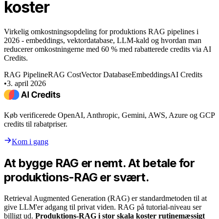
koster
Virkelig omkostningsopdeling for produktions RAG pipelines i
2026 - embeddings, vektordatabase, LLM-kald og hvordan man
reducerer omkostningerne med 60 % med rabatterede credits via AI
Credits.
RAG Pipeline
RAG Cost
Vector Database
Embeddings
AI Credits
•
3. april 2026
Køb verificerede OpenAI, Anthropic, Gemini, AWS, Azure og GCP
credits til rabatpriser.
Kom i gang
At bygge RAG er nemt. At betale for
produktions-RAG er svært.
Retrieval Augmented Generation (RAG) er standardmetoden til at
give LLM'er adgang til privat viden. RAG på tutorial-niveau ser
billigt ud.
Produktions-RAG i stor skala koster rutinemæssigt