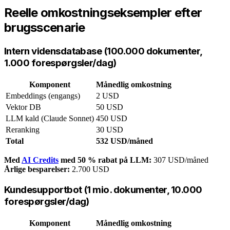
Reelle omkostningseksempler efter
brugsscenarie
Intern vidensdatabase (100.000 dokumenter,
1.000 forespørgsler/dag)
Komponent
Månedlig omkostning
Embeddings (engangs)
2 USD
Vektor DB
50 USD
LLM kald (Claude Sonnet)
450 USD
Reranking
30 USD
Total
532 USD/måned
Med
AI Credits
med 50 % rabat på LLM:
307 USD/måned
Årlige besparelser:
2.700 USD
Kundesupportbot (1 mio. dokumenter, 10.000
forespørgsler/dag)
Komponent
Månedlig omkostning