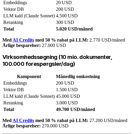
Embeddings
20 USD
Vektor DB
200 USD
LLM kald (Claude Sonnet)
4.500 USD
Reranking
300 USD
Total
5.020 USD/måned
Med
AI Credits
med 50 % rabat på LLM:
2.770 USD/måned
Årlige besparelser:
27.000 USD
Virksomhedssøgning (10 mio. dokumenter,
100.000 forespørgsler/dag)
Komponent
Månedlig omkostning
Embeddings
200 USD
Vektor DB
1.500 USD
LLM kald (Claude Sonnet)
45.000 USD
Reranking
3.000 USD
Total
49.700 USD/måned
Med
AI Credits
med 50 % rabat på LLM:
27.200 USD/måned
Årlige besparelser:
270.000 USD