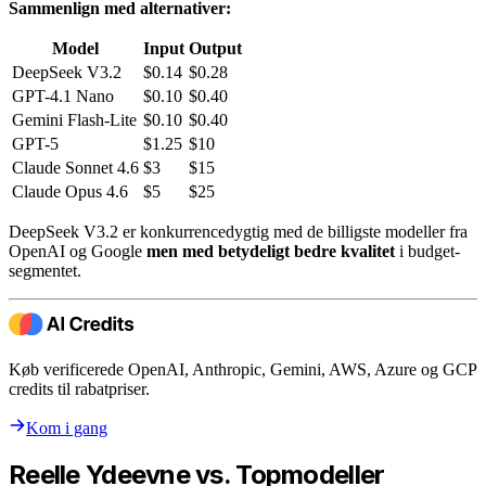
Sammenlign med alternativer:
Model
Input
Output
DeepSeek V3.2
$0.14
$0.28
GPT-4.1 Nano
$0.10
$0.40
Gemini Flash-Lite
$0.10
$0.40
GPT-5
$1.25
$10
Claude Sonnet 4.6
$3
$15
Claude Opus 4.6
$5
$25
DeepSeek V3.2 er konkurrencedygtig med de billigste modeller fra
OpenAI og Google
men med betydeligt bedre kvalitet
i budget-
segmentet.
Køb verificerede OpenAI, Anthropic, Gemini, AWS, Azure og GCP
credits til rabatpriser.
Kom i gang
Reelle Ydeevne vs. Topmodeller