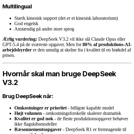
Multilingual
Stærk kinesisk support (det er et kinesisk laboratorium)
God engelsk
Anstændig på andre store sprog
Ærlig vurdering:
DeepSeek V3.2 vil ikke slå Claude Opus eller
GPT-5.4 på de sværeste opgaver. Men for
80% af produktions-AI-
arbejdsbyrder
er den umulig at skelne fra i kvalitet til en brøkdel af
prisen.
Hvornår skal man bruge DeepSeek
V3.2
Brug DeepSeek når:
Omkostninger er prioritet
- billigste kapable model
Højt volumen
- omkostningsforskelle skalerer dramatisk
Kvalitet er god nok
- de fleste produktionsopgaver behøver
ikke flagskibsmodeller
Ræsonnementsopgaver
- DeepSeek R1 er fremragende til