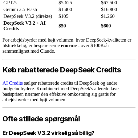
GPT-5
$5.625
$67.500
Gemini 2.5 Flash
$1.400
$16.800
DeepSeek V3.2 (direkte)
$105
$1.260
DeepSeek V3.2 + AI
$50
$600
Credits
For arbejdsbyrder med højt volumen, hvor DeepSeek-kvaliteten er
tilstrækkelig, er besparelserne
enorme
- over $100K/år
sammenlignet med Claude.
Køb rabatterede DeepSeek Credits
AI Credits
sælger rabatterede credits til DeepSeek og andre
budgetudbydere. Kombineret med DeepSeek's allerede lave
basispriser, nærmer den effektive omkostning sig gratis for
arbejdsbyrder med højt volumen.
Ofte stillede spørgsmål
Er DeepSeek V3.2 virkelig så billig?