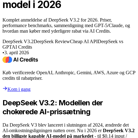
model i 2026
Komplet anmeldelse af DeepSeek V3.2 for 2026. Priser,
performance benchmarks, sammenligning med GPT-5/Claude, og
hvordan man køber med yderligere rabat via AI Credits.
DeepSeek V3.2
DeepSeek Review
Cheap AI API
DeepSeek vs
GPT
AI Credits
•
3. april 2026
Køb verificerede OpenAI, Anthropic, Gemini, AWS, Azure og GCP
credits til rabatpriser.
Kom i gang
DeepSeek V3.2: Modellen der
chokerede AI-prissætning
Da DeepSeek V3 blev lanceret i slutningen af 2024, ændrede det
AI-omkostningsligningen natten over. Nu i 2026 er
DeepSeek V3.2
den billigste kapable AI-model på markedet
- til $0.14 input /