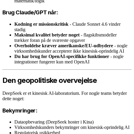
matematik/logik
Brug Claude/GPT når:
Kodning er missionskritisk
- Claude Sonnet 4.6 vinder
stadig
Maksimal kvalitet betyder noget
- flagskibsmodeller
trækker foran på de sværeste opgaver
Overholdelse kræver amerikanske/EU-udbydere
- nogle
virksomhedskunder accepterer ikke kinesisk-oprindelig AI
Du har brug for OpenAI-specifikke funktioner
- nogle
integrationer fungerer kun med OpenAI
Den geopolitiske overvejelse
DeepSeek er et kinesisk AI-laboratorium. For nogle teams betyder
dette noget:
Bekymringer:
Dataopbevaring (DeepSeek hoster i Kina)
Virksomhedskunders bekymringer om kinesisk-oprindelig AI
Regulatorisk usikkerhed