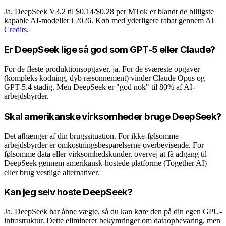
Ja. DeepSeek V3.2 til $0.14/$0.28 per MTok er blandt de billigste
kapable AI-modeller i 2026. Køb med yderligere rabat gennem
AI
Credits
.
Er DeepSeek lige så god som GPT-5 eller Claude?
For de fleste produktionsopgaver, ja. For de sværeste opgaver
(kompleks kodning, dyb ræsonnement) vinder Claude Opus og
GPT-5.4 stadig. Men DeepSeek er "god nok" til 80% af AI-
arbejdsbyrder.
Skal amerikanske virksomheder bruge DeepSeek?
Det afhænger af din brugssituation. For ikke-følsomme
arbejdsbyrder er omkostningsbesparelserne overbevisende. For
følsomme data eller virksomhedskunder, overvej at få adgang til
DeepSeek gennem amerikansk-hostede platforme (Together AI)
eller brug vestlige alternativer.
Kan jeg selv hoste DeepSeek?
Ja. DeepSeek har åbne vægte, så du kan køre den på din egen GPU-
infrastruktur. Dette eliminerer bekymringer om dataopbevaring, men