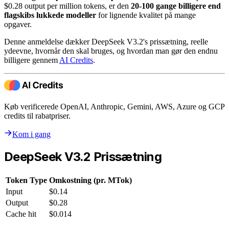
$0.28 output per million tokens, er den
20-100 gange billigere end
flagskibs lukkede modeller
for lignende kvalitet på mange
opgaver.
Denne anmeldelse dækker DeepSeek V3.2's prissætning, reelle
ydeevne, hvornår den skal bruges, og hvordan man gør den endnu
billigere gennem
AI Credits
.
Køb verificerede OpenAI, Anthropic, Gemini, AWS, Azure og GCP
credits til rabatpriser.
Kom i gang
DeepSeek V3.2 Prissætning
Token Type
Omkostning (pr. MTok)
Input
$0.14
Output
$0.28
Cache hit
$0.014