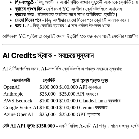
প্রি-ব్యాచ్
- কিছু অংশীদার আপনি গৃহীত হওয়ার মুহূর্তেই আপনাকে ক্রেডিট দেয
ব্যাচের প্রথম দিন
- বেশিরভাগ YC অংশীদার ক্রেডিটগুলিতে অ্যাক্সেস।
ব্যাচের সময়
- মাইলফলক অর্জনের সাথে সাথে অতিরিক্ত ক্রেডিট।
ডেমো দিনের পরে
- কিছু অংশীদার ডেমো দিনের পরে ক্রেডিট আনলক করে।
বছর 1-2
- কিছু ক্রেডিট ব্যাচের 24 মাস পর্যন্ত উপলব্ধ থাকে।
বেশিরভাগ YC প্রতিষ্ঠাতা ক্রেডিট মেয়াদ উত্তীর্ণ হতে শুরু করার পরেই সেগুলির সময়সীম
AI Credits স্ট্যাক - সবচেয়ে মূল্যবান
AI স্টার্টআপগুলির জন্য, AI-সম্পর্কিত ক্রেডিটগুলি এ পর্যন্ত সবচেয়ে মূল্যবান:
সরবরাহকারী
ক্রেডিট
খুচরা মূল্যে প্রকৃত মূল্য
OpenAI
$100,000
$100,000 API ব্যবহারে
Anthropic
$25,000
$25,000 API ব্যবহারে
AWS Bedrock
$100,000
$100,000 Claude/Llama ব্যবহারে
Google Vertex AI
$100,000
$100,000 Gemini ব্যবহারে
Azure OpenAI
$25,000
$25,000 GPT ব্যবহারে
মোট AI API মূল্য: $350,000
- একটি সিরিজ A-রেডি AI পণ্য চালানোর জন্য যথেষ্