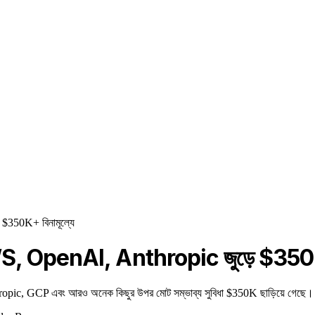
 $350K+ বিনামূল্যে
৬: AWS, OpenAI, Anthropic জুড়ে $350K
opic, GCP এবং আরও অনেক কিছুর উপর মোট সম্ভাব্য সুবিধা $350K ছাড়িয়ে গেছে। এছ