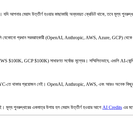
। যদি আপনার মেয়াদ উত্তীর্ণ হওয়ার কাছাকাছি অব্যবহৃত ক্রেডিট থাকে, তবে মূল্য পুনরুদ
আপগুলি যেকোনো প্রধান সরবরাহকারী (OpenAI, Anthropic, AWS, Azure, GCP) থেকে মু
00K, GCP $100K) সাধারণত সর্বোচ্চ মূল্যের। সম্মিলিতভাবে, এগুলি AI-কেন্দ্রিক
ার YC-তে থাকার প্রয়োজন নেই। OpenAI, Anthropic, AWS, এবং আরও অনেক কিছুর উপ
। মূল্য পুনরুদ্ধারের একমাত্র উপায় হল মেয়াদ উত্তীর্ণ হওয়ার আগে
AI Credits
এর মতো