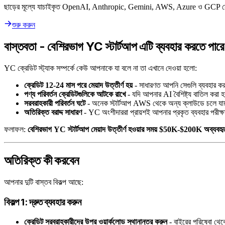
ছাড়ের মূল্যে যাচাইকৃত OpenAI, Anthropic, Gemini, AWS, Azure ও GCP ক্
শুরু করুন
বাস্তবতা - বেশিরভাগ YC স্টার্টআপ এটি ব্যবহার করতে পারে
YC ক্রেডিট স্ট্যাক সম্পর্কে কেউ আপনাকে যা বলে না তা এখানে দেওয়া হলো:
ক্রেডিট 12-24 মাস পরে মেয়াদ উত্তীর্ণ হয়
- সাধারণত আপনি সেগুলি ব্যবহার 
পণ্য পরিবর্তন ক্রেডিটগুলিকে আটকে রাখে
- যদি আপনার AI বৈশিষ্ট্য বাতিল করা 
সরবরাহকারী পরিবর্তন ঘটে
- অনেক স্টার্টআপ AWS থেকে অন্য ক্লাউডে চলে যায
অতিরিক্ত বরাদ্দ সাধারণ
- YC অংশীদাররা প্রায়শই আপনার প্রকৃত ব্যবহার পরীক্ষা
ফলাফল:
বেশিরভাগ YC স্টার্টআপ মেয়াদ উত্তীর্ণ হওয়ার সময় $50K-$200K অব্যবহৃ
অতিরিক্ত কী করবেন
আপনার দুটি বাস্তব বিকল্প আছে:
বিকল্প 1: দ্রুত ব্যবহার করুন
ক্রেডিট সরবরাহকারীদের উপর ওয়ার্কলোড স্থানান্তর করুন
- বাইরের পরিষেবা থে