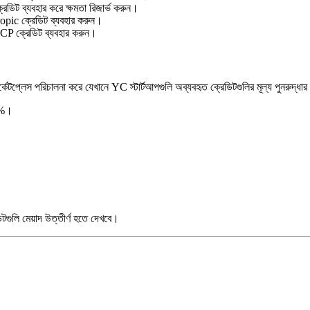
েডিট ব্যবহার করে ক্ষমতা রিজার্ভ করুন।
pic ক্রেডিট ব্যবহার করুন।
CP ক্রেডিট ব্যবহার করুন।
কেটপ্লেস পরিচালনা করে যেখানে YC স্টার্টআপগুলি অব্যবহৃত ক্রেডিটগুলির মূল্য পুনরুদ্ধা
70%।
টগুলি মেয়াদ উত্তীর্ণ হতে দেখবে।