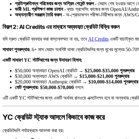
প্রতিশ্রুতিবদ্ধ পরিষেবার জন্য অগ্রিম পেমেন্ট করুন
- মেয়াদ শেষ হওয়ার আগে ক্র
ভারী ML প্রশিক্ষণ কাজ চালান
- ব্যাচ প্রসেসিং কাজের জন্য OpenAI/Anthro
অভ্যন্তরীণ সরঞ্জাম তৈরি করুন
- অ-প্রোডাকশন পরীক্ষা-নিরীক্ষার জন্য AWS/G
বিকল্প 2: AI Credits এর মাধ্যমে অব্যবহৃত ক্রেডিট বিক্রি করুন
যদি দ্রুত ক্রেডিট ব্যবহার করা বাস্তবসম্মত না হয়, তবে
AI Credits
একটি যাচাইকৃত মার্
সাধারণ পুনরুদ্ধার:
6+ মাস মেয়াদ অবশিষ্ট থাকা ক্রেডিটগুলির জন্য মুখের মূল্যের 50-
একটি সাধারণ YC স্টার্টআপের জন্য উদাহরণ হিসাব:
$50,000 অব্যবহৃত OpenAI ক্রেডিট →
$25,000-$35,000 পুনরুদ্ধার
$30,000 অব্যবহৃত AWS ক্রেডিট →
$15,000-$21,000 পুনরুদ্ধার
$20,000 অব্যবহৃত Anthropic ক্রেডিট →
$10,000-$14,000 পুনরুদ্ধার
মোট পুনরুদ্ধার: $50,000-$70,000
নগদে
এটি একটি YC স্টার্টআপের জন্য একটি অর্থবহ রানওয়ে এক্সটেনশন হবে যা অন্যথায় ক্রেডি
YC ক্রেডিট স্ট্যাক আসলে কিভাবে কাজ করে
ক্রেডিটগুলি পর্যায়ক্রমে আনলক করা হয়: