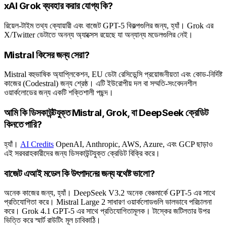
xAI Grok ব্যবহার করার যোগ্য কি?
রিয়েল-টাইম তথ্য ক্যোয়ারী এবং বাজেট GPT-5 বিকল্পগুলির জন্য, হ্যাঁ। Grok এর
X/Twitter ডেটাতে অনন্য অ্যাক্সেস রয়েছে যা অন্যান্য মডেলগুলির নেই।
Mistral কিসের জন্য সেরা?
Mistral বহুভাষিক অ্যাপ্লিকেশন, EU ডেটা রেসিডেন্সি প্রয়োজনীয়তা এবং কোড-নির্দিষ্ট
কাজের (Codestral) জন্য শ্রেষ্ঠ। এটি ইউরোপীয় দল বা সম্মতি-সংবেদনশীল
ওয়ার্কলোডের জন্য একটি শক্তিশালী পছন্দ।
আমি কি ডিসকাউন্টযুক্ত Mistral, Grok, বা DeepSeek ক্রেডিট
কিনতে পারি?
হ্যাঁ।
AI Credits
OpenAI, Anthropic, AWS, Azure, এবং GCP ছাড়াও
এই সরবরাহকারীদের জন্য ডিসকাউন্টযুক্ত ক্রেডিট বিক্রি করে।
বাজেট এআই মডেল কি উৎপাদনের জন্য যথেষ্ট ভালো?
অনেক কাজের জন্য, হ্যাঁ। DeepSeek V3.2 অনেক বেঞ্চমার্কে GPT-5 এর সাথে
প্রতিযোগিতা করে। Mistral Large 2 সাধারণ ওয়ার্কলোডগুলি ভালভাবে পরিচালনা
করে। Grok 4.1 GPT-5 এর সাথে প্রতিযোগিতামূলক। টাস্কের জটিলতার উপর
ভিত্তি করে স্মার্ট রাউটিং মূল চাবিকাঠি।