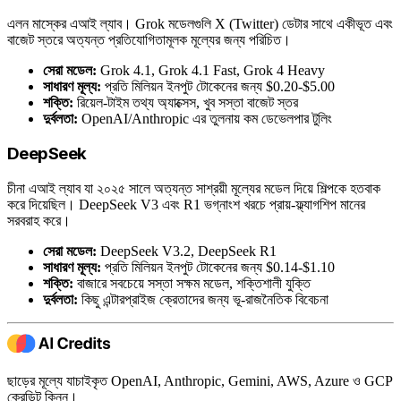
এলন মাস্কের এআই ল্যাব। Grok মডেলগুলি X (Twitter) ডেটার সাথে একীভূত এবং
বাজেট স্তরে অত্যন্ত প্রতিযোগিতামূলক মূল্যের জন্য পরিচিত।
সেরা মডেল:
Grok 4.1, Grok 4.1 Fast, Grok 4 Heavy
সাধারণ মূল্য:
প্রতি মিলিয়ন ইনপুট টোকেনের জন্য $0.20-$5.00
শক্তি:
রিয়েল-টাইম তথ্য অ্যাক্সেস, খুব সস্তা বাজেট স্তর
দুর্বলতা:
OpenAI/Anthropic এর তুলনায় কম ডেভেলপার টুলিং
DeepSeek
চীনা এআই ল্যাব যা ২০২৫ সালে অত্যন্ত সাশ্রয়ী মূল্যের মডেল দিয়ে শিল্পকে হতবাক
করে দিয়েছিল। DeepSeek V3 এবং R1 ভগ্নাংশ খরচে প্রায়-ফ্ল্যাগশিপ মানের
সরবরাহ করে।
সেরা মডেল:
DeepSeek V3.2, DeepSeek R1
সাধারণ মূল্য:
প্রতি মিলিয়ন ইনপুট টোকেনের জন্য $0.14-$1.10
শক্তি:
বাজারে সবচেয়ে সস্তা সক্ষম মডেল, শক্তিশালী যুক্তি
দুর্বলতা:
কিছু এন্টারপ্রাইজ ক্রেতাদের জন্য ভূ-রাজনৈতিক বিবেচনা
ছাড়ের মূল্যে যাচাইকৃত OpenAI, Anthropic, Gemini, AWS, Azure ও GCP
ক্রেডিট কিনুন।