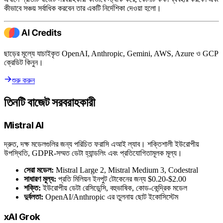
কীভাবে সঞ্চয় সর্বাধিক করবেন তার একটি নির্দেশিকা দেওয়া হলো।
ছাড়ের মূল্যে যাচাইকৃত OpenAI, Anthropic, Gemini, AWS, Azure ও GCP
ক্রেডিট কিনুন।
শুরু করুন
তিনটি বাজেট সরবরাহকারী
Mistral AI
দ্রুত, দক্ষ মডেলগুলির জন্য পরিচিত ফরাসি এআই ল্যাব। শক্তিশালী ইউরোপীয়
উপস্থিতি, GDPR-সম্মত ডেটা হ্যান্ডলিং এবং প্রতিযোগিতামূলক মূল্য।
সেরা মডেল:
Mistral Large 2, Mistral Medium 3, Codestral
সাধারণ মূল্য:
প্রতি মিলিয়ন ইনপুট টোকেনের জন্য $0.20-$2.00
শক্তি:
ইউরোপীয় ডেটা রেসিডেন্সি, বহুভাষিক, কোড-কেন্দ্রিক মডেল
দুর্বলতা:
OpenAI/Anthropic এর তুলনায় ছোট ইকোসিস্টেম
xAI Grok