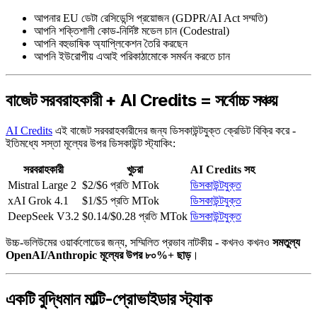
আপনার EU ডেটা রেসিডেন্সি প্রয়োজন (GDPR/AI Act সম্মতি)
আপনি শক্তিশালী কোড-নির্দিষ্ট মডেল চান (Codestral)
আপনি বহুভাষিক অ্যাপ্লিকেশন তৈরি করছেন
আপনি ইউরোপীয় এআই পরিকাঠামোকে সমর্থন করতে চান
বাজেট সরবরাহকারী + AI Credits = সর্বোচ্চ সঞ্চয়
AI Credits
এই বাজেট সরবরাহকারীদের জন্য ডিসকাউন্টযুক্ত ক্রেডিট বিক্রি করে -
ইতিমধ্যে সস্তা মূল্যের উপর ডিসকাউন্ট স্ট্যাকিং:
সরবরাহকারী
খুচরা
AI Credits সহ
Mistral Large 2
$2/$6 প্রতি MTok
ডিসকাউন্টযুক্ত
xAI Grok 4.1
$1/$5 প্রতি MTok
ডিসকাউন্টযুক্ত
DeepSeek V3.2
$0.14/$0.28 প্রতি MTok
ডিসকাউন্টযুক্ত
উচ্চ-ভলিউমের ওয়ার্কলোডের জন্য, সম্মিলিত প্রভাব নাটকীয় - কখনও কখনও
সমতুল্য
OpenAI/Anthropic মূল্যের উপর ৮০%+ ছাড়
।
একটি বুদ্ধিমান মাল্টি-প্রোভাইডার স্ট্যাক