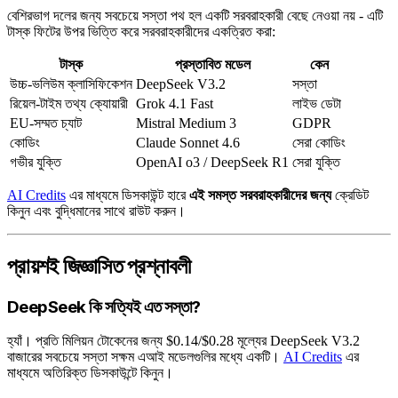
বেশিরভাগ দলের জন্য সবচেয়ে সস্তা পথ হল একটি সরবরাহকারী বেছে নেওয়া নয় - এটি
টাস্ক ফিটের উপর ভিত্তি করে সরবরাহকারীদের একত্রিত করা:
টাস্ক
প্রস্তাবিত মডেল
কেন
উচ্চ-ভলিউম ক্লাসিফিকেশন
DeepSeek V3.2
সস্তা
রিয়েল-টাইম তথ্য ক্যোয়ারী
Grok 4.1 Fast
লাইভ ডেটা
EU-সম্মত চ্যাট
Mistral Medium 3
GDPR
কোডিং
Claude Sonnet 4.6
সেরা কোডিং
গভীর যুক্তি
OpenAI o3 / DeepSeek R1
সেরা যুক্তি
AI Credits
এর মাধ্যমে ডিসকাউন্ট হারে
এই সমস্ত সরবরাহকারীদের জন্য
ক্রেডিট
কিনুন এবং বুদ্ধিমানের সাথে রাউট করুন।
প্রায়শই জিজ্ঞাসিত প্রশ্নাবলী
DeepSeek কি সত্যিই এত সস্তা?
হ্যাঁ। প্রতি মিলিয়ন টোকেনের জন্য $0.14/$0.28 মূল্যের DeepSeek V3.2
বাজারের সবচেয়ে সস্তা সক্ষম এআই মডেলগুলির মধ্যে একটি।
AI Credits
এর
মাধ্যমে অতিরিক্ত ডিসকাউন্টে কিনুন।