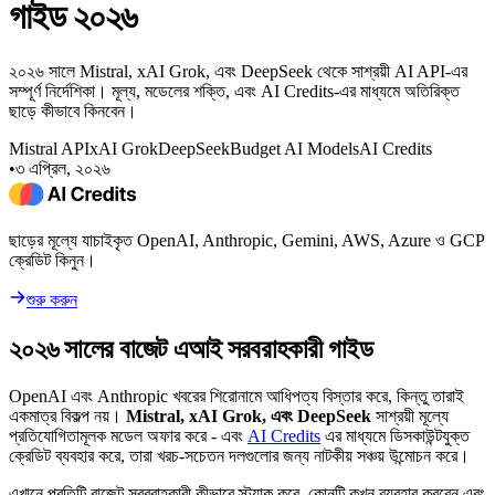
গাইড ২০২৬
২০২৬ সালে Mistral, xAI Grok, এবং DeepSeek থেকে সাশ্রয়ী AI API-এর
সম্পূর্ণ নির্দেশিকা। মূল্য, মডেলের শক্তি, এবং AI Credits-এর মাধ্যমে অতিরিক্ত
ছাড়ে কীভাবে কিনবেন।
Mistral API
xAI Grok
DeepSeek
Budget AI Models
AI Credits
•
৩ এপ্রিল, ২০২৬
ছাড়ের মূল্যে যাচাইকৃত OpenAI, Anthropic, Gemini, AWS, Azure ও GCP
ক্রেডিট কিনুন।
শুরু করুন
২০২৬ সালের বাজেট এআই সরবরাহকারী গাইড
OpenAI এবং Anthropic খবরের শিরোনামে আধিপত্য বিস্তার করে, কিন্তু তারাই
একমাত্র বিকল্প নয়।
Mistral, xAI Grok, এবং DeepSeek
সাশ্রয়ী মূল্যে
প্রতিযোগিতামূলক মডেল অফার করে - এবং
AI Credits
এর মাধ্যমে ডিসকাউন্টযুক্ত
ক্রেডিট ব্যবহার করে, তারা খরচ-সচেতন দলগুলোর জন্য নাটকীয় সঞ্চয় উন্মোচন করে।
এখানে প্রতিটি বাজেট সরবরাহকারী কীভাবে স্ট্যাক করে, কোনটি কখন ব্যবহার করবেন এবং