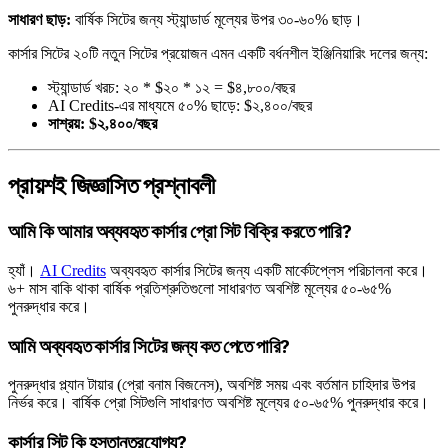
সাধারণ ছাড়:
বার্ষিক সিটের জন্য স্ট্যান্ডার্ড মূল্যের উপর ৩০-৬০% ছাড়।
কার্সার সিটের ২০টি নতুন সিটের প্রয়োজন এমন একটি বর্ধনশীল ইঞ্জিনিয়ারিং দলের জন্য:
স্ট্যান্ডার্ড খরচ: ২০ * $২০ * ১২ = $৪,৮০০/বছর
AI Credits-এর মাধ্যমে ৫০% ছাড়ে: $২,৪০০/বছর
সাশ্রয়: $২,৪০০/বছর
প্রায়শই জিজ্ঞাসিত প্রশ্নাবলী
আমি কি আমার অব্যবহৃত কার্সার প্রো সিট বিক্রি করতে পারি?
হ্যাঁ।
AI Credits
অব্যবহৃত কার্সার সিটের জন্য একটি মার্কেটপ্লেস পরিচালনা করে।
৬+ মাস বাকি থাকা বার্ষিক প্রতিশ্রুতিগুলো সাধারণত অবশিষ্ট মূল্যের ৫০-৬৫%
পুনরুদ্ধার করে।
আমি অব্যবহৃত কার্সার সিটের জন্য কত পেতে পারি?
পুনরুদ্ধার প্ল্যান টায়ার (প্রো বনাম বিজনেস), অবশিষ্ট সময় এবং বর্তমান চাহিদার উপর
নির্ভর করে। বার্ষিক প্রো সিটগুলি সাধারণত অবশিষ্ট মূল্যের ৫০-৬৫% পুনরুদ্ধার করে।
কার্সার সিট কি হস্তান্তরযোগ্য?