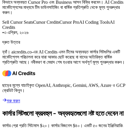
কিভাবে অব্যবহৃত Cursor Pro এবং Business আসন বিক্রি করবেন। AI Credits
মার্কেটপ্লেসের মাধ্যমে টিম ডাউনসাইজিং বা বার্ষিক প্রতিশ্রুতি থেকে মূল্য পুনরুদ্ধার
করুন।
Sell Cursor Seats
Cursor Credits
Cursor Pro
AI Coding Tools
AI
Credits
•
৩ এপ্রিল, ২০২৬
দ্রুত উত্তর
হ্যাঁ। aicredits.co-এর AI Credits এমন টিমের অব্যবহৃত কার্সার সিটগুলির একটি
মার্কেটপ্লেস পরিচালনা করে যারা আকার ছোট করেছে বা যাদের অতিরিক্ত বার্ষিক
প্রতিশ্রুতি আছে। নবীকরণ বা মেয়াদ শেষ হওয়ার আগে অর্থপূর্ণ মূল্য পুনরুদ্ধার করুন।
ছাড়ের মূল্যে যাচাইকৃত OpenAI, Anthropic, Gemini, AWS, Azure ও GCP
ক্রেডিট কিনুন।
শুরু করুন
কার্সার সিটগুলো ব্যয়বহুল - অব্যবহৃতগুলো নষ্ট হতে দেবেন না
কার্সার প্রো প্রতি সিট/মাস $২০। কার্সার বিজনেস $৪০। একটি ৫০ জনের ইঞ্জিনিয়ারিং