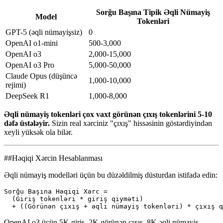
Sorğu Başına Tipik Əqli Nümayiş
Model
Tokenləri
GPT-5 (əqli nümayişsiz)
0
OpenAI o1-mini
500-3,000
OpenAI o3
2,000-15,000
OpenAI o3 Pro
5,000-50,000
Claude Opus (düşüncə
1,000-10,000
rejimi)
DeepSeek R1
1,000-8,000
Əqli nümayiş tokenləri çox vaxt görünən çıxış tokenlərini 5-10
dəfə üstələyir.
Sizin real xərciniz "çıxış" hissəsinin göstərdiyindən
xeyli yüksək ola bilər.
##Həqiqi Xərcin Hesablanması
Əqli nümayiş modelləri üçün bu düzəldilmiş düsturdan istifadə edin:
Sorğu Başına Həqiqi Xərc =

  (Giriş tokenləri * giriş qiyməti)

OpenAI o3 üçün 5K giriş, 2K görünən çıxış, 8K əqli nümayiş