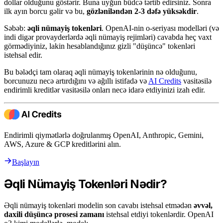
dollar olduğunu göstərir. Buna uyğun büdcə tərtib edirsiniz. Sonra
ilk ayın borcu gəlir və bu,
gözləniləndən 2-3 dəfə yüksəkdir
.
Səbəb:
əqli nümayiş tokenləri
. OpenAI-nin o-seriyası modelləri (və
indi digər provayderlərdə əqli nümayiş rejimləri) cavabda heç vaxt
görmədiyiniz, lakin hesablandığınız gizli "düşüncə" tokenləri
istehsal edir.
Bu bələdçi tam olaraq əqli nümayiş tokenlərinin nə olduğunu,
borcunuzu necə artırdığını və ağıllı istifadə və
AI Credits
vasitəsilə
endirimli kreditlər vasitəsilə onları necə idarə etdiyinizi izah edir.
Endirimli qiymətlərlə doğrulanmış OpenAI, Anthropic, Gemini,
AWS, Azure & GCP kreditlərini alın.
Başlayın
Əqli Nümayiş Tokenləri Nədir?
Əqli nümayiş tokenləri modelin son cavabı istehsal etmədən
əvvəl,
daxili düşüncə prosesi zamanı
istehsal etdiyi tokenlərdir. OpenAI