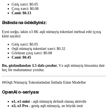
Giriş xərci: $0.05
Çıxış xərci: $0.08
Cəmi: $0.13
Əslində nə ödédiyiniz:
Eyni sorğu, lakin o3 8K əqli nümayiş tokenləri istehsal edir (çıxış
kimi sayılır):
Giriş xərci: $0.05
Əqli nümayiş tokenləri xərci: $0.32
Görünən çıxış xərci: $0.08
Cəmi: $0.45
Bu, gözləniləndən 3.5 dəfə çoxdur.
Və əqli nümayiş hissəsinə dair
heç bir məlumatınız yoxdur.
##Əqli Nümayiş Tokenlərindən İstifadə Edən Modellər
OpenAI o-seriyası
o1, o1-mini
- əqli nümayiş default olaraq aktivdir
o3, o3 Pro
- geniş əqli nümayiş, ən böyük təsir