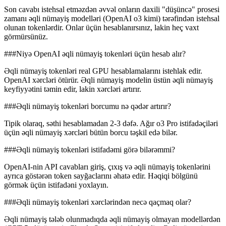
Son cavabı istehsal etməzdən əvvəl onların daxili "düşüncə" prosesi
zamanı əqli nümayiş modelləri (OpenAI o3 kimi) tərəfindən istehsal
olunan tokenlərdir. Onlar üçün hesablanırsınız, lakin heç vaxt
görmürsünüz.
###Niyə OpenAI əqli nümayiş tokenləri üçün hesab alır?
Əqli nümayiş tokenləri real GPU hesablamalarını istehlak edir.
OpenAI xərcləri ötürür. Əqli nümayiş modelin üstün əqli nümayiş
keyfiyyətini təmin edir, lakin xərcləri artırır.
###Əqli nümayiş tokenləri borcumu nə qədər artırır?
Tipik olaraq, səthi hesablamadan 2-3 dəfə. Ağır o3 Pro istifadəçiləri
üçün əqli nümayiş xərcləri bütün borcu təşkil edə bilər.
###Əqli nümayiş tokenləri istifadəmi görə bilərəmmi?
OpenAI-nin API cavabları giriş, çıxış və əqli nümayiş tokenlərini
ayrıca göstərən token sayğaclarını əhatə edir. Həqiqi bölgünü
görmək üçün istifadəni yoxlayın.
###Əqli nümayiş tokenləri xərclərindən necə qaçmaq olar?
Əqli nümayiş tələb olunmadıqda əqli nümayiş olmayan modellərdən