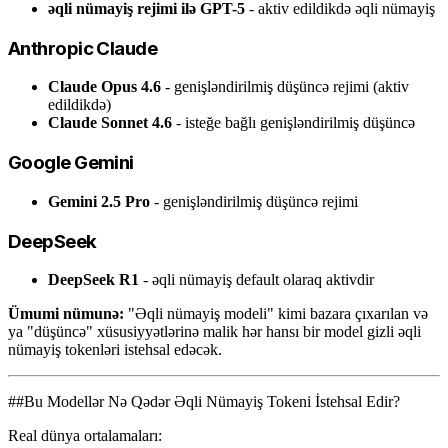
əqli nümayiş rejimi ilə GPT-5
- aktiv edildikdə əqli nümayiş
Anthropic Claude
Claude Opus 4.6
- genişləndirilmiş düşüncə rejimi (aktiv
edildikdə)
Claude Sonnet 4.6
- isteğe bağlı genişləndirilmiş düşüncə
Google Gemini
Gemini 2.5 Pro
- genişləndirilmiş düşüncə rejimi
DeepSeek
DeepSeek R1
- əqli nümayiş default olaraq aktivdir
Ümumi nümunə:
"Əqli nümayiş modeli" kimi bazara çıxarılan və
ya "düşüncə" xüsusiyyətlərinə malik hər hansı bir model gizli əqli
nümayiş tokenləri istehsal edəcək.
##Bu Modellər Nə Qədər Əqli Nümayiş Tokeni İstehsal Edir?
Real dünya ortalamaları: