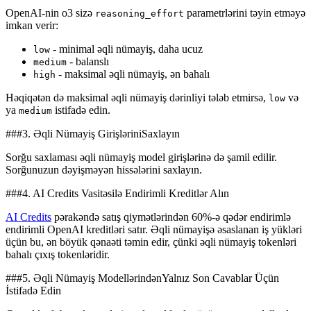
OpenAI-nin o3 sizə
parametrlərini təyin etməyə
reasoning_effort
imkan verir:
- minimal əqli nümayiş, daha ucuz
low
- balanslı
medium
- maksimal əqli nümayiş, ən bahalı
high
Həqiqətən də maksimal əqli nümayiş dərinliyi tələb etmirsə,
və
low
ya
istifadə edin.
medium
###3. Əqli Nümayiş GirişləriniSaxlayın
Sorğu saxlaması əqli nümayiş model girişlərinə də şamil edilir.
Sorğunuzun dəyişməyən hissələrini saxlayın.
###4. AI Credits Vasitəsilə Endirimli Kreditlər Alın
AI Credits
pərakəndə satış qiymətlərindən 60%-ə qədər endirimlə
endirimli OpenAI kreditləri satır. Əqli nümayişə əsaslanan iş yükləri
üçün bu, ən böyük qənaəti təmin edir, çünki əqli nümayiş tokenləri
bahalı çıxış tokenləridir.
###5. Əqli Nümayiş ModellərindənYalnız Son Cavablar Üçün
İstifadə Edin