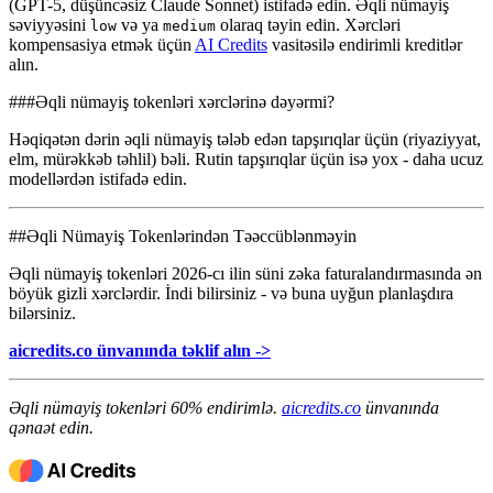
(GPT-5, düşüncəsiz Claude Sonnet) istifadə edin. Əqli nümayiş
səviyyəsini
və ya
olaraq təyin edin. Xərcləri
low
medium
kompensasiya etmək üçün
AI Credits
vasitəsilə endirimli kreditlər
alın.
###Əqli nümayiş tokenləri xərclərinə dəyərmi?
Həqiqətən dərin əqli nümayiş tələb edən tapşırıqlar üçün (riyaziyyat,
elm, mürəkkəb təhlil) bəli. Rutin tapşırıqlar üçün isə yox - daha ucuz
modellərdən istifadə edin.
##Əqli Nümayiş Tokenlərindən Təəccüblənməyin
Əqli nümayiş tokenləri 2026-cı ilin süni zəka faturalandırmasında ən
böyük gizli xərclərdir. İndi bilirsiniz - və buna uyğun planlaşdıra
bilərsiniz.
aicredits.co ünvanında təklif alın ->
Əqli nümayiş tokenləri 60% endirimlə.
aicredits.co
ünvanında
qənaət edin.