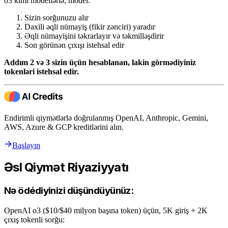
o3 kimi modellərlə, model:
Sizin sorğunuzu alır
Daxili əqli nümayiş (fikir zənciri) yaradır
Əqli nümayişini təkrarlayır və təkmilləşdirir
Son görünən çıxışı istehsal edir
Addım 2 və 3 sizin üçün hesablanan, lakin görmədiyiniz
tokenləri istehsal edir.
Endirimli qiymətlərlə doğrulanmış OpenAI, Anthropic, Gemini,
AWS, Azure & GCP kreditlərini alın.
Başlayın
Əsl Qiymət Riyaziyyatı
Nə ödédiyinizi düşündüyünüz:
OpenAI o3 ($10/$40 milyon başına token) üçün, 5K giriş + 2K
çıxış tokenli sorğu: