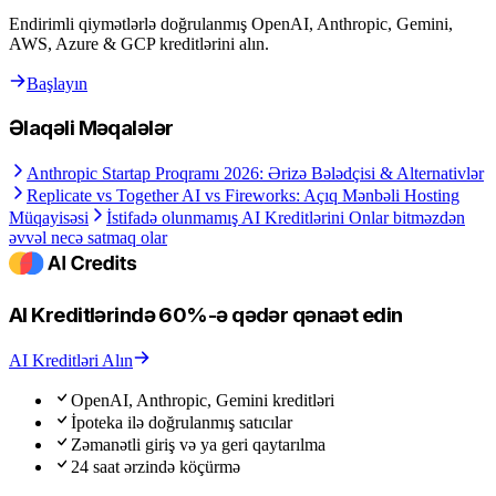
Endirimli qiymətlərlə doğrulanmış OpenAI, Anthropic, Gemini,
AWS, Azure & GCP kreditlərini alın.
Başlayın
Əlaqəli Məqalələr
Anthropic Startap Proqramı 2026: Ərizə Bələdçisi & Alternativlər
Replicate vs Together AI vs Fireworks: Açıq Mənbəli Hosting
Müqayisəsi
İstifadə olunmamış AI Kreditlərini Onlar bitməzdən
əvvəl necə satmaq olar
AI Kreditlərində 60%-ə qədər qənaət edin
AI Kreditləri Alın
OpenAI, Anthropic, Gemini kreditləri
İpoteka ilə doğrulanmış satıcılar
Zəmanətli giriş və ya geri qaytarılma
24 saat ərzində köçürmə