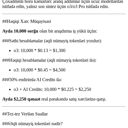
Çoxaddımlı boru kəmərləri: aralıq addımlar üçün ucuz modellərdən
istifadə edin, yalnız son sintez üçün o3/o3 Pro istifadə edin.
##Həqiqi Xərc Müqayisəsi
Ayda 10,000 sorğu
olan bir araşdırma iş yükü üçün:
###Səthi hesablamalar (əqli nümayiş tokenləri yoxdur):
o3: 10,000 * $0.13 = $1,300
###Həqiqi hesablamalar (əqli nümayiş tokenləri ilə):
o3: 10,000 * $0.45 = $4,500
###50% endirimlə AI Credits ilə:
o3 + AI Credits: 10,000 * $0.225 = $2,250
Ayda $2,250 qənaət
real pərakəndə satış xərclərinə qarşı.
##Tez-tez Verilən Suallar
###Əqli nümayiş tokenləri nədir?