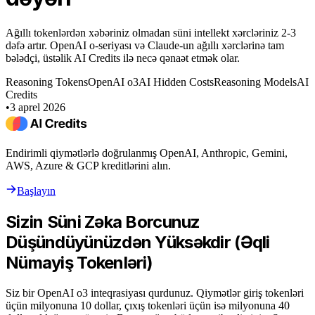
Ağıllı tokenlərdən xəbəriniz olmadan süni intellekt xərcləriniz 2-3
dəfə artır. OpenAI o-seriyası və Claude-un ağıllı xərclərinə tam
bələdçi, üstəlik AI Credits ilə necə qənaət etmək olar.
Reasoning Tokens
OpenAI o3
AI Hidden Costs
Reasoning Models
AI
Credits
•
3 aprel 2026
Endirimli qiymətlərlə doğrulanmış OpenAI, Anthropic, Gemini,
AWS, Azure & GCP kreditlərini alın.
Başlayın
Sizin Süni Zəka Borcunuz
Düşündüyünüzdən Yüksəkdir (Əqli
Nümayiş Tokenləri)
Siz bir OpenAI o3 inteqrasiyası qurdunuz. Qiymətlər giriş tokenləri
üçün milyonuna 10 dollar, çıxış tokenləri üçün isə milyonuna 40