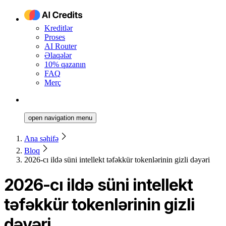
Kreditlər
Proses
AI Router
Əlaqələr
10% qazanın
FAQ
Merç
open navigation menu
Ana səhifə
Bloq
2026-cı ildə süni intellekt təfəkkür tokenlərinin gizli dəyəri
2026-cı ildə süni intellekt
təfəkkür tokenlərinin gizli
dəyəri