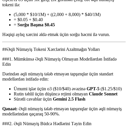
tokeni ilə:
(5,000 * $10/1M) + ((2,000 + 8,000) * $40/1M)
= $0.05 + $0.40
=
Sorğu Başına $0.45
Həqiqi aylıq xərcini əldə etmək üçün sorğu həcmi ilə vurun.
##Əqli Nümayiş Tokeni Xərclərini Azaltmağın Yolları
###1. Mümkünsə Əqli Nümayiş Olmayan Modellərdən İstifadə
Edin
Dərindən əqli nümayiş tələb etməyən tapşırıqlar üçün standart
modellərdən istifadə edin:
Ümumi işlər üçün o3 ($10/$40) əvəzinə
GPT-5
($1.25/$10)
Rutin təhlil üçün düşüncə rejimi olmayan
Claude Sonnet
Sürətli cavablar üçün
Gemini 2.5 Flash
Qənaət:
Əqli nümayiş tələb etməyən tapşırıqlar üçün əqli nümayiş
modellərindən qaçaraq 50-90%.
###2. Əqli Nümayiş Büdcə Hədlərini Təyin Edin