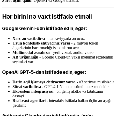
Sürət üçün qalib:
OpenAI və Google bərabər.
Hər birini nə vaxt istifadə etməli
Google Gemini-dən istifadə edin, əgər:
Xərc ən vacibdirsə
- hər səviyyədə ən ucuz
Uzun kontekstə ehtiyacınız varsa
- 2 milyon token
digərlərinin bacarmadığı iş axınlarını açır
Multimodal əsasdırsa
- yerli vizual, audio, video
AB uyğunluğu
- Google Cloud-un yaxşı məlumat rezidentlik
seçimləri var
OpenAI GPT-5-dən istifadə edin, əgər:
Dərin əqli işləməyə ehtiyacınız varsa
- o3 seriyası misilsizdir
Sürət vacibdirsə
- GPT-4.1 Nano ən sürətli ucuz modeldir
Ekosistem inteqrasiyası
- ən geniş alətlər və kitabxana
dəstəyi
Real-vaxt agentləri
- interaktiv istifadə halları üçün ən aşağı
gecikmə
Anthropic Claude-dan istifadə edin, əgər: