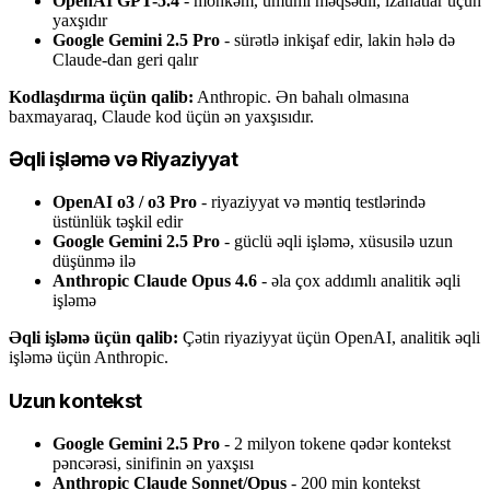
OpenAI GPT-5.4
- möhkəm, ümumi məqsədli, izahatlar üçün
yaxşıdır
Google Gemini 2.5 Pro
- sürətlə inkişaf edir, lakin hələ də
Claude-dan geri qalır
Kodlaşdırma üçün qalib:
Anthropic. Ən bahalı olmasına
baxmayaraq, Claude kod üçün ən yaxşısıdır.
Əqli işləmə və Riyaziyyat
OpenAI o3 / o3 Pro
- riyaziyyat və məntiq testlərində
üstünlük təşkil edir
Google Gemini 2.5 Pro
- güclü əqli işləmə, xüsusilə uzun
düşünmə ilə
Anthropic Claude Opus 4.6
- əla çox addımlı analitik əqli
işləmə
Əqli işləmə üçün qalib:
Çətin riyaziyyat üçün OpenAI, analitik əqli
işləmə üçün Anthropic.
Uzun kontekst
Google Gemini 2.5 Pro
- 2 milyon tokene qədər kontekst
pəncərəsi, sinifinin ən yaxşısı
Anthropic Claude Sonnet/Opus
- 200 min kontekst