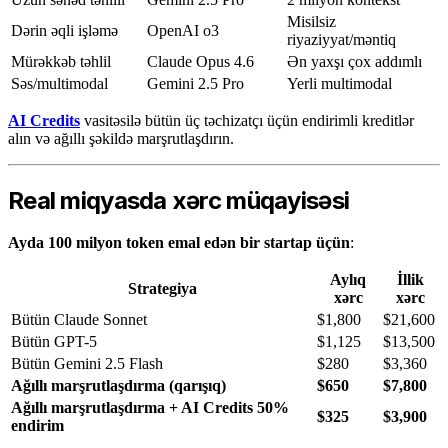
Misilsiz
Dərin əqli işləmə
OpenAI o3
riyaziyyat/məntiq
Mürəkkəb təhlil
Claude Opus 4.6
Ən yaxşı çox addımlı
Səs/multimodal
Gemini 2.5 Pro
Yerli multimodal
AI Credits
vasitəsilə bütün üç təchizatçı üçün endirimli kreditlər
alın və ağıllı şəkildə marşrutlaşdırın.
Real miqyasda xərc müqayisəsi
Ayda 100 milyon token emal edən bir startap üçün
:
Aylıq
İllik
Strategiya
xərc
xərc
Bütün Claude Sonnet
$1,800
$21,600
Bütün GPT-5
$1,125
$13,500
Bütün Gemini 2.5 Flash
$280
$3,360
Ağıllı marşrutlaşdırma (qarışıq)
$650
$7,800
Ağıllı marşrutlaşdırma + AI Credits 50%
$325
$3,900
endirim