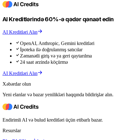
AI Kreditlərində 60%-ə qədər qənaət edin
AI Kreditləri Alın
OpenAI, Anthropic, Gemini kreditləri
İpoteka ilə doğrulanmış satıcılar
Zəmanətli giriş və ya geri qaytarılma
24 saat ərzində köçürmə
AI Kreditləri Alın
Xəbərdar olun
Yeni elanlar və bazar yenilikləri haqqında bildirişlər alın.
Endirimli AI və bulud kreditləri üçün etibarlı bazar.
Resurslar