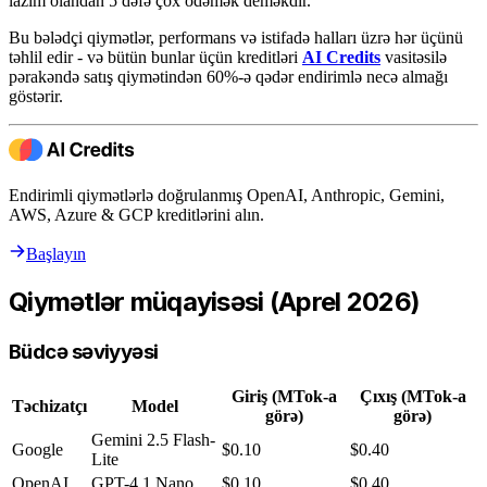
lazım olandan 5 dəfə çox ödəmək deməkdir.
Bu bələdçi qiymətlər, performans və istifadə halları üzrə hər üçünü
təhlil edir - və bütün bunlar üçün kreditləri
AI Credits
vasitəsilə
pərakəndə satış qiymətindən 60%-ə qədər endirimlə necə almağı
göstərir.
Endirimli qiymətlərlə doğrulanmış OpenAI, Anthropic, Gemini,
AWS, Azure & GCP kreditlərini alın.
Başlayın
Qiymətlər müqayisəsi (Aprel 2026)
Büdcə səviyyəsi
Giriş (MTok-a
Çıxış (MTok-a
Təchizatçı
Model
görə)
görə)
Gemini 2.5 Flash-
Google
$0.10
$0.40
Lite
OpenAI
GPT-4.1 Nano
$0.10
$0.40