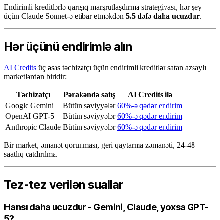
Endirimli kreditlərlə qarışıq marşrutlaşdırma strategiyası, hər şey
üçün Claude Sonnet-ə etibar etməkdən
5.5 dəfə daha ucuzdur
.
Hər üçünü endirimlə alın
AI Credits
üç əsas təchizatçı üçün endirimli kreditlər satan azsaylı
marketlərdən biridir:
Təchizatçı
Pərakəndə satış
AI Credits ilə
Google Gemini
Bütün səviyyələr
60%-ə qədər endirim
OpenAI GPT-5
Bütün səviyyələr
60%-ə qədər endirim
Anthropic Claude
Bütün səviyyələr
60%-ə qədər endirim
Bir market, əmanət qorunması, geri qaytarma zəmanəti, 24-48
saatlıq çatdırılma.
Tez-tez verilən suallar
Hansı daha ucuzdur - Gemini, Claude, yoxsa GPT-
5?