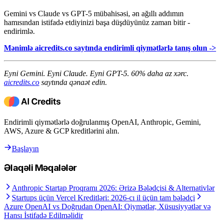
Gemini vs Claude vs GPT-5 mübahisəsi, ən ağıllı addımın
hamısından istifadə etdiyinizi başa düşdüyünüz zaman bitir -
endirimlə.
Mənimlə aicredits.co saytında endirimli qiymətlərlə tanış olun ->
Eyni Gemini. Eyni Claude. Eyni GPT-5. 60% daha az xərc.
aicredits.co
saytında qənaət edin.
Endirimli qiymətlərlə doğrulanmış OpenAI, Anthropic, Gemini,
AWS, Azure & GCP kreditlərini alın.
Başlayın
Əlaqəli Məqalələr
Anthropic Startap Proqramı 2026: Ərizə Bələdçisi & Alternativlər
Startups üçün Vercel Kreditləri: 2026-cı il üçün tam bələdçi
Azure OpenAI vs Doğrudan OpenAI: Qiymətlər, Xüsusiyyətlər və
Hansı İstifadə Edilməlidir