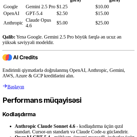
Google
Gemini 2.5 Pro
$1.25
$10.00
OpenAI
GPT-5.4
$2.50
$15.00
Claude Opus
Anthropic
$5.00
$25.00
4.6
Qalib:
Yenə Google. Gemini 2.5 Pro böyük fərqlə ən ucuz ən
yüksək səviyyəli modeldir.
Endirimli qiymətlərlə doğrulanmış OpenAI, Anthropic, Gemini,
AWS, Azure & GCP kreditlərini alın.
Başlayın
Performans müqayisəsi
Kodlaşdırma
Anthropic Claude Sonnet 4.6
- kodlaşdırma üçün qızıl
standart. Cursor-un standartı və Claude Code-u gücləndirir.