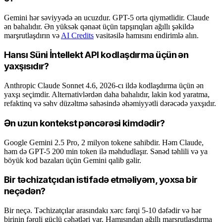
Gemini hər səviyyədə ən ucuzdur. GPT-5 orta qiymətlidir. Claude
ən bahalıdır. Ən yüksək qənaət üçün tapşırıqları ağıllı şəkildə
marşrutlaşdırın və
AI Credits
vasitəsilə hamısını endirimlə alın.
Hansı Süni İntellekt API kodlaşdırma üçün ən
yaxşısıdır?
Anthropic Claude Sonnet 4.6, 2026-cı ildə kodlaşdırma üçün ən
yaxşı seçimdir. Alternativlərdən daha bahalıdır, lakin kod yaratma,
refaktinq və səhv düzəltmə sahəsində əhəmiyyətli dərəcədə yaxşıdır.
Ən uzun kontekst pəncərəsi kimdədir?
Google Gemini 2.5 Pro, 2 milyon tokene sahibdir. Həm Claude,
həm də GPT-5 200 min token ilə məhdudlaşır. Sənəd təhlili və ya
böyük kod bazaları üçün Gemini qalib gəlir.
Bir təchizatçıdan istifadə etməliyəm, yoxsa bir
neçədən?
Bir neçə. Təchizatçılar arasındakı xərc fərqi 5-10 dəfədir və hər
birinin fərqli güclü cəhətləri var. Hamısından ağıllı marşrutlaşdırma