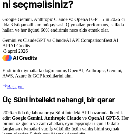
ni seçməlisiniz?
Google Gemini, Anthropic Claude və OpenAI GPT-5-in 2026-cı
ildə 3 istiqamətli tam müqayisəsi. Qiymətlər, performans, istifadə
hallar, və hər üçünü 60% endirimlə necə əldə etmək olar.
Gemini vs Claude
GPT vs Claude
AI API Comparison
Best AI
API
AI Credits
•
3 aprel 2026
Endirimli qiymətlərlə doğrulanmış OpenAI, Anthropic, Gemini,
AWS, Azure & GCP kreditlərini alın.
Başlayın
Üç Süni İntellekt nəhəngi, bir qərar
2026-cı ildə üç laboratoriya Süni İntellekt API bazarında liderlik
edir:
Google Gemini
,
Anthropic Claude
və
OpenAI GPT-5
. Hər
birinin öz güclü və zəif cəhətləri, eyni tapşırıqlar üçün 10 dəfə
fərqlənən qiymətləri var. İş yükünüz üçün yanlış birini seçmək,