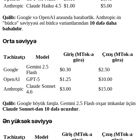
Anthropic
Claude Haiku 4.5
$1.00
$5.00
Qalib:
Google və OpenAI arasında bərabərlik. Anthropic-in
"büdcə" səviyyəsi əsl büdcə variantlarından
10 dəfə daha
bahalıdır
.
Orta səviyyə
Giriş (MTok-a
Çıxış (MTok-a
Təchizatçı
Model
görə)
görə)
Gemini 2.5
Google
$0.30
$2.50
Flash
OpenAI
GPT-5
$1.25
$10.00
Claude Sonnet
Anthropic
$3.00
$15.00
4.6
Qalib:
Google böyük fərqlə. Gemini 2.5 Flash oxşar imkanlar üçün
Claude Sonnet-dən 10 dəfə ucuzdur
.
Ən yüksək səviyyə
Giriş (MTok-a
Çıxış (MTok-a
Təchizatçı
Model
görə)
görə)