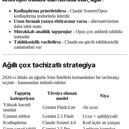
Kodlaşdırma prioritetdirsə
- Claude Sonnet/Opus
kodlaşdırma testlərində liderdir
Uzun formalı yazıya ehtiyacınız varsa
- alternativlərdən
daha təbii mətn
Mürəkkəb analitik tapşırıqlar
- Opus çox addımlı təhlildə
üstündür
Təhlükəsizlik vacibdirsə
- Claude-un güclü təhlükəsizlik
zəmanətləri var
Ağıllı çox təchizatlı strategiya
2026-cı ildəki ən uğurlu Süni İntellekt komandaları bir təchizatçı
seçmir - hamısından istifadə edirlər:
Tapşırıq
Tövsiyə olunan
Niyə
kateqoriyası
model
Yüksək həcmli
Gemini Flash-Lite
Ən ucuz
təsnifat
Ümumi söhbət
Gemini 2.5 Flash
Ucuz + qabiliyyətli
Kodlaşdırma
Claude Sonnet 4.6
Kod üçün ən yaxşısı
Uzun sənəd təhlili
Gemini 2.5 Pro
2 milyon kontekst