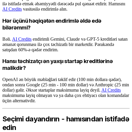
ilə istifadə etmək əhəmiyyətli dərəcədə pul qənaət etdirir. Hamısını
AI Credits
vasitəsilə endirimlə alın.
Hər üçünü həqiqətən endirimlə əldə edə
bilərəmmi?
Bəli.
AI Credits
endirimli Gemini, Claude və GPT-5 kreditləri satan
əmanət qorunması ilə çox təchizatlı bir marketdir. Pərakəndə
satışdan 60%-ə qədər endirim.
Hansı təchizatçı ən yaxşı startap kreditlərinə
malikdir?
OpenAI ən böyük məbləğləri təklif edir (100 min dollara qədər),
ondan sonra Google (25 min - 100 min dollar) və Anthropic (25 min
dollar) gəlir. Əksər startaplar maksimuma layiq deyil.
AI Credits
maksimuma layiq olmayan və ya daha çox ehtiyacı olan komandalar
üçün alternativdir.
Seçimi dayandırın - hamısından istifadə
edin