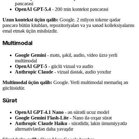
pəncərəsi
OpenAI GPT-5.4
- 200 min kontekst pəncərəsi
Uzun kontekst üçün qalib:
Google. 2 milyon tokene qədər
pəncərə bütün kitabları, repozitoriyaları və ya sənəd kolleksiyalarını
emal etmək üçün misilsizdir.
Multimodal
Google Gemini
- mətn, şəkil, audio, video üzrə yerli
multimodal
OpenAI GPT-5
- güclü vizual və audio
Anthropic Claude
- vizual dəstək, audio yoxdur
Multimodal üçün qalib:
Google. Yerli multimodal memarlıq ən
güclüsüdür.
Sürət
OpenAI GPT-4.1 Nano
- ən sürətli ucuz model
Google Gemini Flash-Lite
- Nano ilə oxşar sürət
Anthropic Claude Haiku
- sürətlidir, lakin ümumiyyətlə
alternativlərdən daha yavaşdır