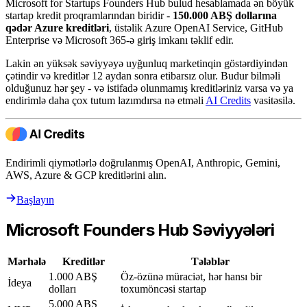
Microsoft for Startups Founders Hub bulud hesablamada ən böyük
startap kredit proqramlarından biridir -
150.000 ABŞ dollarına
qədər Azure kreditləri
, üstəlik Azure OpenAI Service, GitHub
Enterprise və Microsoft 365-ə giriş imkanı təklif edir.
Lakin ən yüksək səviyyəyə uyğunluq marketinqin göstərdiyindən
çətindir və kreditlər 12 aydan sonra etibarsız olur. Budur bilməli
olduğunuz hər şey - və istifadə olunmamış kreditləriniz varsa və ya
endirimlə daha çox tutum lazımdırsa nə etməli
AI Credits
vasitəsilə.
Endirimli qiymətlərlə doğrulanmış OpenAI, Anthropic, Gemini,
AWS, Azure & GCP kreditlərini alın.
Başlayın
Microsoft Founders Hub Səviyyələri
Mərhələ
Kreditlər
Tələblər
1.000 ABŞ
Öz-özünə müraciət, hər hansı bir
İdeya
dolları
toxumöncəsi startap
5.000 ABŞ