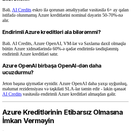
Bəli.
AI Credits
eskro ilə qorunan əməliyyatlar vasitəsilə 6+ ay qalan
istifadə olunmamış Azure kreditlərini nominal dəyərin 50-70%-nə
alır.
Endirimli Azure kreditləri ala bilərəmmi?
Bəli. AI Credits, Azure OpenAI, VM-lər və Saxlama daxil olmaqla
bütün Azure xidmətlərində 60%-ə qədər endirimlə təsdiqlənmiş
endirimli Azure kreditləri satır.
Azure OpenAI birbaşa OpenAI-dən daha
ucuzdurmu?
Jeton başına qiymətlər eynidir. Azure OpenAI daha yaxşı uyğunluq,
məlumat rezidensiyası və təşkilati SLA-lar təmin edir - lakin qənaət
AI Credits
vasitəsilə endirimli Azure kreditləri almaqdan gəlir.
Azure Kreditlərinin Etibarsız Olmasına
İmkan Verməyin