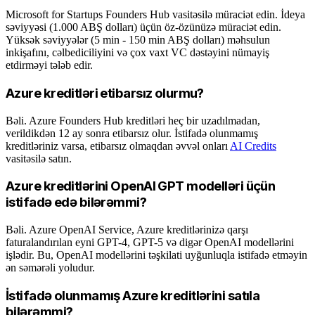
Microsoft for Startups Founders Hub vasitəsilə müraciət edin. İdeya
səviyyəsi (1.000 ABŞ dolları) üçün öz-özünüzə müraciət edin.
Yüksək səviyyələr (5 min - 150 min ABŞ dolları) məhsulun
inkişafını, cəlbediciliyini və çox vaxt VC dəstəyini nümayiş
etdirməyi tələb edir.
Azure kreditləri etibarsız olurmu?
Bəli. Azure Founders Hub kreditləri heç bir uzadılmadan,
verildikdən 12 ay sonra etibarsız olur. İstifadə olunmamış
kreditləriniz varsa, etibarsız olmaqdan əvvəl onları
AI Credits
vasitəsilə satın.
Azure kreditlərini OpenAI GPT modelləri üçün
istifadə edə bilərəmmi?
Bəli. Azure OpenAI Service, Azure kreditlərinizə qarşı
faturalandırılan eyni GPT-4, GPT-5 və digər OpenAI modellərini
işlədir. Bu, OpenAI modellərini təşkilati uyğunluqla istifadə etməyin
ən səmərəli yoludur.
İstifadə olunmamış Azure kreditlərini satıla
bilərəmmi?