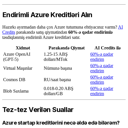
Endirimli Azure Kreditləri Alın
Hazırkı ayırmadan daha çox Azure tutumuna ehtiyacınız varmı?
AI
Credits
pərakəndə satış qiymətindən
60%-ə qədər endirimlə
təsdiqlənmiş endirimli Azure kreditləri satır.
Xidmət
Pərakəndə Qiymət
AI Credits ilə
Azure OpenAI
1.25-15 ABŞ
60%-ə qədər
(GPT-5)
dolları/MTok
endirim
60%-ə qədər
Virtual Maşınlar
Nümunə başına
endirim
60%-ə qədər
Cosmos DB
RU/saat başına
endirim
0.018-0.20 ABŞ
60%-ə qədər
Blob Saxlama
dolları/GB
endirim
Tez-tez Verilən Suallar
Azure startap kreditlərini necə əldə edə bilərəm?