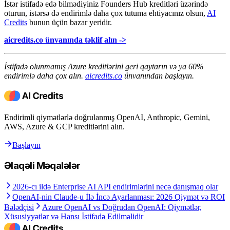
İstər istifadə edə bilmədiyiniz Founders Hub kreditləri üzərində
oturun, istərsə də endirimlə daha çox tutuma ehtiyacınız olsun,
AI
Credits
bunun üçün bazar yeridir.
aicredits.co ünvanında təklif alın ->
İstifadə olunmamış Azure kreditlərini geri qaytarın və ya 60%
endirimlə daha çox alın.
aicredits.co
ünvanından başlayın.
Endirimli qiymətlərlə doğrulanmış OpenAI, Anthropic, Gemini,
AWS, Azure & GCP kreditlərini alın.
Başlayın
Əlaqəli Məqalələr
2026-cı ildə Enterprise AI API endirimlərini necə danışmaq olar
OpenAI-nin Claude-u İlə İncə Ayarlanması: 2026 Qiymət və ROI
Bələdçisi
Azure OpenAI vs Doğrudan OpenAI: Qiymətlər,
Xüsusiyyətlər və Hansı İstifadə Edilməlidir