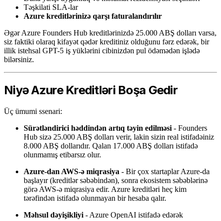
Təşkilati SLA-lar
Azure kreditlərinizə qarşı faturalandırılır
Əgər Azure Founders Hub kreditlərinizdə 25.000 ABŞ dolları varsa,
siz faktiki olaraq kifayət qədər kreditiniz olduğunu fərz edərək, bir
illik istehsal GPT-5 iş yüklərini cibinizdən pul ödəmədən işlədə
bilərsiniz.
Niyə Azure Kreditləri Boşa Gedir
Üç ümumi ssenari:
Sürətləndirici həddindən artıq təyin edilməsi
- Founders
Hub sizə 25.000 ABŞ dolları verir, lakin sizin real istifadəiniz
8.000 ABŞ dollarıdır. Qalan 17.000 ABŞ dolları istifadə
olunmamış etibarsız olur.
Azure-dan AWS-ə miqrasiya
- Bir çox startaplar Azure-da
başlayır (kreditlər səbəbindən), sonra ekosistem səbəblərinə
görə AWS-ə miqrasiya edir. Azure kreditləri heç kim
tərəfindən istifadə olunmayan bir hesaba qalır.
Məhsul dəyişikliyi
- Azure OpenAI istifadə edərək