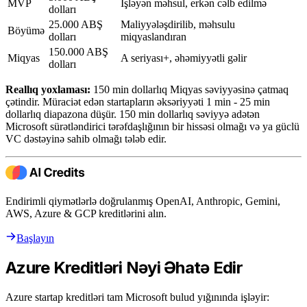
MVP
İşləyən məhsul, erkən cəlb edilmə
dolları
25.000 ABŞ
Maliyyələşdirilib, məhsulu
Böyümə
dolları
miqyaslandıran
150.000 ABŞ
Miqyas
A seriyası+, əhəmiyyətli gəlir
dolları
Reallıq yoxlaması:
150 min dollarlıq Miqyas səviyyəsinə çatmaq
çətindir. Müraciət edən startapların əksəriyyəti 1 min - 25 min
dollarlıq diapazona düşür. 150 min dollarlıq səviyyə adətən
Microsoft sürətləndirici tərəfdaşlığının bir hissəsi olmağı və ya güclü
VC dəstəyinə sahib olmağı tələb edir.
Endirimli qiymətlərlə doğrulanmış OpenAI, Anthropic, Gemini,
AWS, Azure & GCP kreditlərini alın.
Başlayın
Azure Kreditləri Nəyi Əhatə Edir
Azure startap kreditləri tam Microsoft bulud yığınında işləyir: