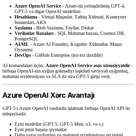
Azure OpenAI Service
- Azure-da yerləşdirilmiş GPT-4,
GPT-5 və digər OpenAI modelləri
Hesablama
- Virtual Maşınlar, Tətbiq Xidməti, Konteyner
Instansları, AKS
Saxlama
- Blob Saxlama, Fayllar, Diskər
Verilənlər Bazaları
- SQL Məlumat bazası, Cosmos DB,
PostgreSQL
AI/ML
- Azure AI Foundry, Kognitiv Xidmətlər, Maşın
Öyrənmə
DevOps
- GitHub Enterprise (tez-tez daxildir)
AI komandaları üçün,
Azure OpenAI Service əsas xüsusiyyətdir
-
birbaşa OpenAI-nin uyğun gəlmədiyi təşkilati səviyyəli uyğunluq,
məlumat rezidensiyası və SLA ilə sizə GPT-5 girişi verir.
Azure OpenAI Xərc Avantajı
GPT-5-i Azure OpenAI vasitəsilə işlətmək birbaşa OpenAI API ilə
müqayisədə:
Eyni modellər (GPT-5, GPT-5 Mini, o3, və s.)
Eyni jeton başına qiymətlər
Daha yaxşı uyğunluq və məlumat rezidensiyası seçimləri