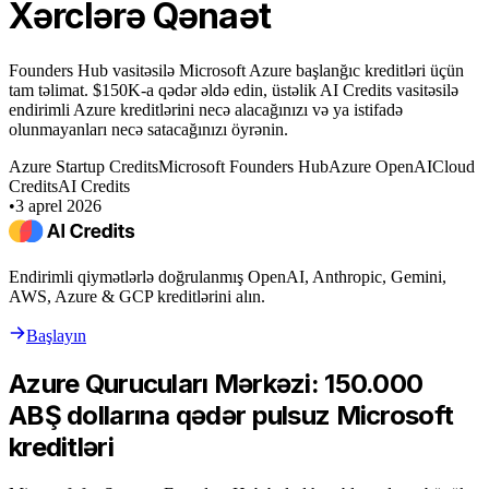
Xərclərə Qənaət
Founders Hub vasitəsilə Microsoft Azure başlanğıc kreditləri üçün
tam təlimat. $150K-a qədər əldə edin, üstəlik AI Credits vasitəsilə
endirimli Azure kreditlərini necə alacağınızı və ya istifadə
olunmayanları necə satacağınızı öyrənin.
Azure Startup Credits
Microsoft Founders Hub
Azure OpenAI
Cloud
Credits
AI Credits
•
3 aprel 2026
Endirimli qiymətlərlə doğrulanmış OpenAI, Anthropic, Gemini,
AWS, Azure & GCP kreditlərini alın.
Başlayın
Azure Qurucuları Mərkəzi: 150.000
ABŞ dollarına qədər pulsuz Microsoft
kreditləri