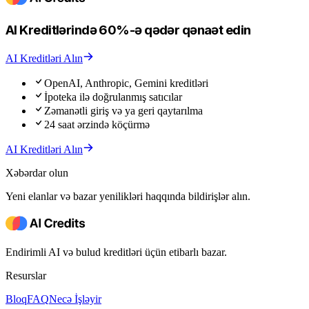
AI Kreditlərində 60%-ə qədər qənaət edin
AI Kreditləri Alın
OpenAI, Anthropic, Gemini kreditləri
İpoteka ilə doğrulanmış satıcılar
Zəmanətli giriş və ya geri qaytarılma
24 saat ərzində köçürmə
AI Kreditləri Alın
Xəbərdar olun
Yeni elanlar və bazar yenilikləri haqqında bildirişlər alın.
Endirimli AI və bulud kreditləri üçün etibarlı bazar.
Resurslar
Bloq
FAQ
Necə İşləyir