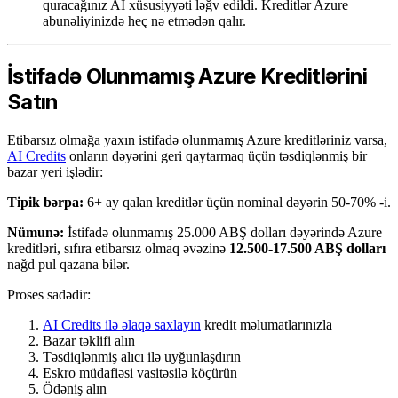
quracağınız AI xüsusiyyəti ləğv edildi. Kreditlər Azure
abunəliyinizdə heç nə etmədən qalır.
İstifadə Olunmamış Azure Kreditlərini
Satın
Etibarsız olmağa yaxın istifadə olunmamış Azure kreditləriniz varsa,
AI Credits
onların dəyərini geri qaytarmaq üçün təsdiqlənmiş bir
bazar yeri işlədir:
Tipik bərpa:
6+ ay qalan kreditlər üçün nominal dəyərin 50-70% -i.
Nümunə:
İstifadə olunmamış 25.000 ABŞ dolları dəyərində Azure
kreditləri, sıfıra etibarsız olmaq əvəzinə
12.500-17.500 ABŞ dolları
nağd pul qazana bilər.
Proses sadədir:
AI Credits ilə əlaqə saxlayın
kredit məlumatlarınızla
Bazar təklifi alın
Təsdiqlənmiş alıcı ilə uyğunlaşdırın
Eskro müdafiəsi vasitəsilə köçürün
Ödəniş alın