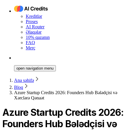
Kreditlər
Proses
AI Router
Əlaqələr
10% qazanın
FAQ
Merç
open navigation menu
Ana səhifə
Bloq
Azure Startup Credits 2026: Founders Hub Bələdçisi və
Xərclərə Qənaət
Azure Startup Credits 2026:
Founders Hub Bələdçisi və