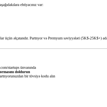
ağıdakılara ehtiyacınız var:
lar üçün əlçatandır. Partnyor və Premyum səviyyələri (5K$-25K$+) adət
.com/startups ünvanında
formasını doldurun
artnyorunuzdan bir tövsiyə kodu alın