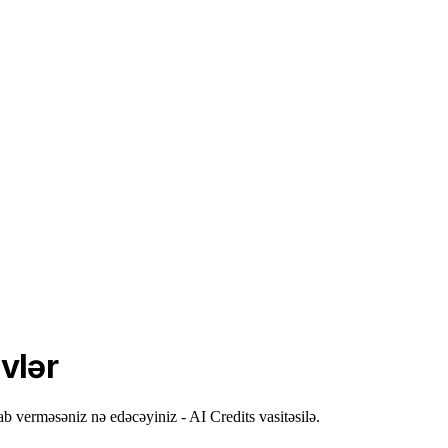
vlər
ab verməsəniz nə edəcəyiniz - AI Credits vasitəsilə.