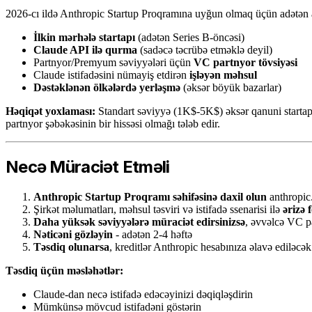
2026-cı ildə Anthropic Startup Proqramına uyğun olmaq üçün adətən aş
İlkin mərhələ startapı
(adətən Series B-öncəsi)
Claude API ilə qurma
(sadəcə təcrübə etməklə deyil)
Partnyor/Premyum səviyyələri üçün
VC partnyor tövsiyəsi
Claude istifadəsini nümayiş etdirən
işləyən məhsul
Dəstəklənən ölkələrdə yerləşmə
(əksər böyük bazarlar)
Həqiqət yoxlaması:
Standart səviyyə (1K$-5K$) əksər qanuni startap
partnyor şəbəkəsinin bir hissəsi olmağı tələb edir.
Necə Müraciət Etməli
Anthropic Startup Proqramı səhifəsinə daxil olun
anthropic
Şirkət məlumatları, məhsul təsviri və istifadə ssenarisi ilə
ərizə 
Daha yüksək səviyyələrə müraciət edirsinizsə
, əvvəlcə VC p
Nəticəni gözləyin
- adətən 2-4 həftə
Təsdiq olunarsa
, kreditlər Anthropic hesabınıza əlavə ediləcək
Təsdiq üçün məsləhətlər:
Claude-dan necə istifadə edəcəyinizi dəqiqləşdirin
Mümkünsə mövcud istifadəni göstərin