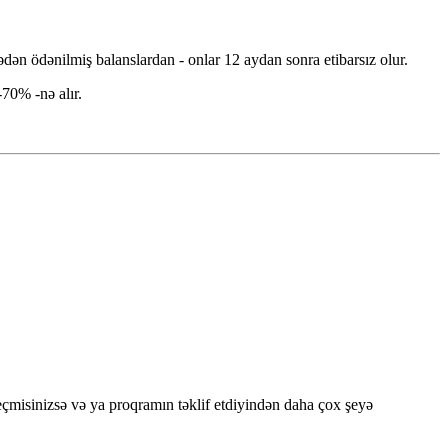
cədən ödənilmiş balanslardan - onlar 12 aydan sonra etibarsız olur.
-70% -nə alır.
eçmisinizsə və ya proqramın təklif etdiyindən daha çox şeyə