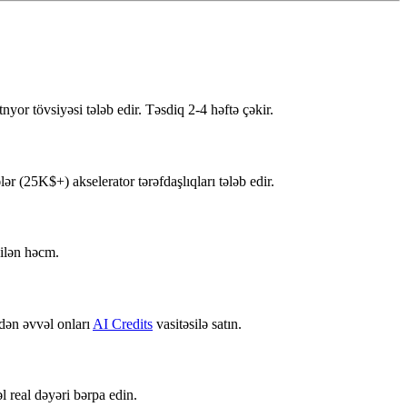
r tövsiyəsi tələb edir. Təsdiq 2-4 həftə çəkir.
r (25K$+) akselerator tərəfdaşlıqları tələb edir.
nilən həcm.
ədən əvvəl onları
AI Credits
vasitəsilə satın.
l real dəyəri bərpa edin.