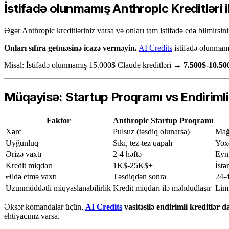
İstifadə olunmamış Anthropic Kreditləri i
Əgər Anthropic kreditləriniz varsa və onları tam istifadə edə bilmirsin
Onları sıfıra getməsinə icazə verməyin.
AI Credits
istifadə olunmamı
Misal: İstifadə olunmamış 15.000$ Claude kreditləri →
7.500$-10.50
Müqayisə: Startup Proqramı vs Endirimli
Faktor
Anthropic Startup Proqramı
Xərc
Pulsuz (təsdiq olunarsa)
Mağ
Uyğunluq
Sıkı, tez-tez qapalı
Yox
Ərizə vaxtı
2-4 həftə
Eyn
Kredit miqdarı
1K$-25K$+
İstə
Əldə etmə vaxtı
Təsdiqdən sonra
24-4
Uzunmüddətli miqyaslanabilirlik
Kredit miqdarı ilə məhdudlaşır
Limi
Əksər komandalar üçün,
AI Credits
vasitəsilə endirimli kreditlər d
ehtiyacınız varsa.