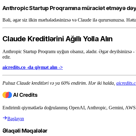
Anthropic Startup Proqramına müraciət etməyə də
Bəli, əgər siz ilkin mərhələdəsinizsə və Claude ilə qurursunuzsa. H
Claude Kreditlərini Ağıllı Yolla Alın
Anthropic Startup Proqramı uyğun olsanız, əladır. Əgər deyilsinizsə -
edir.
aicredits.co -da qiymət alın ->
Pulsuz Claude kreditləri və ya 60% endirim. Hər iki halda,
aicredits.
Endirimli qiymətlərlə doğrulanmış OpenAI, Anthropic, Gemini, AWS, 
Başlayın
Əlaqəli Məqalələr