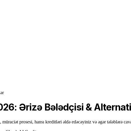
lər
26: Ərizə Bələdçisi & Alternati
müraciət prosesi, hansı kreditləri əldə edəcəyiniz və əgər tələblərə cav