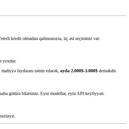
eterli kredit olmadan qalmısınızsa, üç əsl seçiminiz var:
mə yoxdur.
i maliyyə faydasını təmin edərək,
ayda 2.000$-3.000$
deməkdir.
aba götürə bilərsiniz. Eyni modellər, eyni API keyfiyyəti.
saxlayır.