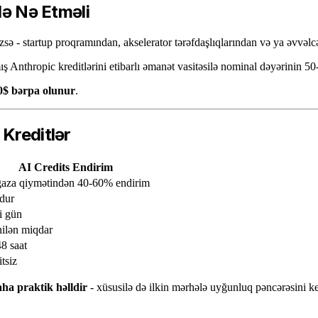
lə Nə Etməli
izsə - startup proqramından, akselerator tərəfdaşlıqlarından və ya əvvəl
ş Anthropic kreditlərini etibarlı əmanət vasitəsilə nominal dəyərinin 50
0$ bərpa olunur
.
 Kreditlər
AI Credits Endirim
aza qiymətindən 40-60% endirim
dur
i gün
nilən miqdar
8 saat
tsiz
aha praktik həlldir
- xüsusilə də ilkin mərhələ uyğunluq pəncərəsini k