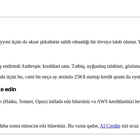
əsi üçün də əksər şirkətlərin sahib olmadığı bir tövsiyə tələb olunur. Y
 endirimli Anthropic kreditləri satır. Tətbiq, uyğunluq tələbləri, gözlə
da üçün bu, cəmi bir neçə ay ərzində 25K$ startup kredit qrantı ilə eyn
ə edin
Haiku, Sonnet, Opus) istifadə edə bilərsiniz və AWS kreditlərinizi hes
aha sonra müraciət edə bilərsiniz. Bu vaxta qədər,
AI Credits
sizi ucuz 