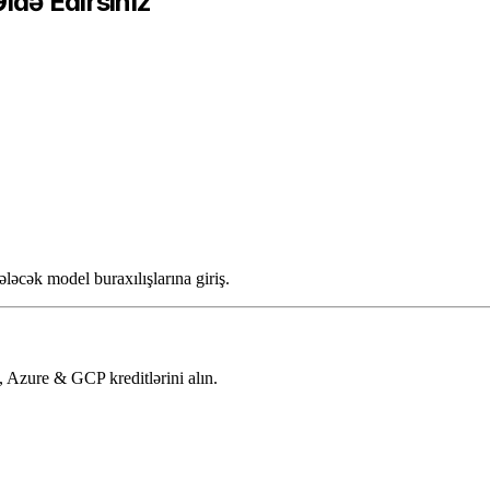
ldə Edirsiniz
əcək model buraxılışlarına giriş.
Azure & GCP kreditlərini alın.