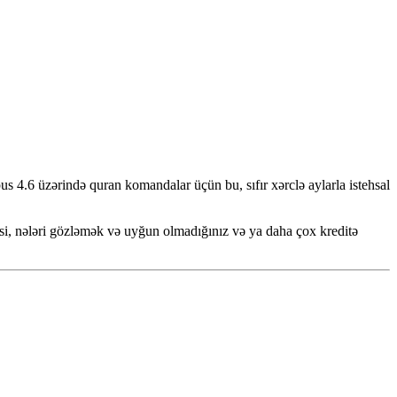
us 4.6 üzərində quran komandalar üçün bu, sıfır xərclə aylarla istehsal
esi, nələri gözləmək və uyğun olmadığınız və ya daha çox kreditə