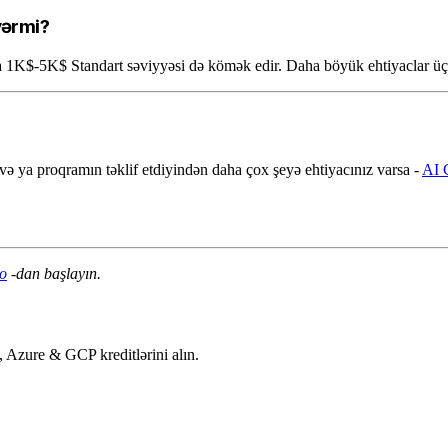
yərmi?
ətta 1K$-5K$ Standart səviyyəsi də kömək edir. Daha böyük ehtiyaclar ü
 və ya proqramın təklif etdiyindən daha çox şeyə ehtiyacınız varsa -
AI 
co
-dan başlayın.
Azure & GCP kreditlərini alın.