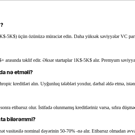
r?
K$-5K$) üçün özünüzə müraciət edin. Daha yüksək səviyyələr VC partnyo
 arasında təklif edir. Əksər startaplar 1K$-5K$ alır. Premyum səviyyələ
da nə etməli?
pic kreditləri alın. Uyğunluq tələbləri yoxdur, dərhal əldə etmə, istə
onra etibarsız olur. İstifadə olunmamış kreditləriniz varsa, sıfıra düşm
ata bilərəmmi?
nət vasitəsilə nominal dəyərinin 50-70% -nə alır. Etibarsız olmadan əvvə