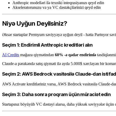
Anthropic modelləri ilə texniki inteqrasiyanızı qeyd edin
Akseleratorunuzu və ya VC dəstəkçilərinizi qeyd edin
Niyə Uyğun Deyilsiniz?
Əksər startaplar Premyum səviyyəyə uyğun deyil - hətta Partnyor səviyy
Seçim 1: Endirimli Anthropic kreditləri alın
AI Credits
mağaza qiymətindən
60% -ə qədər endirimlə
təsdiqlənmiş
Claude-a pərakəndə satış qiyməti ilə ayda 5.000$ xərcləyən bir koman
Seçim 2: AWS Bedrock vasitəsilə Claude-dan istifad
AWS Activate kreditləriniz varsa, AWS Bedrock vasitəsilə Claude-dan (
Seçim 3: Daha sonra proqram üçün müraciət edin
Startapınız böyüyüb VC dəstəyi alarsa, daha yüksək səviyyələr üçün d