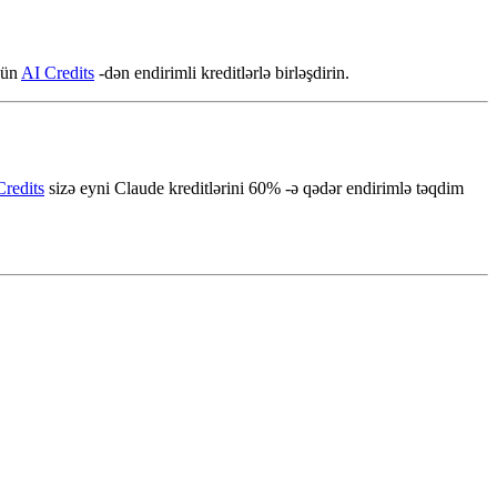
çün
AI Credits
-dən endirimli kreditlərlə birləşdirin.
Credits
sizə eyni Claude kreditlərini 60% -ə qədər endirimlə təqdim