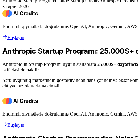
Anthropic Startup Program
Claude Startup Credits
Anthropic Credits
F
•
3 aprel 2026
Endirimli qiymətlərlə doğrulanmış OpenAI, Anthropic, Gemini, AWS, 
Başlayın
Anthropic Startup Proqramı: 25.000$+ d
Anthropic-in Startup Proqramı uyğun startaplara
25.000$+ dəyərində
istifadəsi deməkdir.
Şərt: uyğunluq marketinqin göstərdiyindən daha çətindir və əksər koma
ehtiyacınız olduqda nə etməli.
Endirimli qiymətlərlə doğrulanmış OpenAI, Anthropic, Gemini, AWS, 
Başlayın