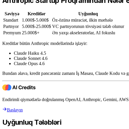
Anthropic Startup Proqramından Nələr Ə
Səviyyə
Kreditlər
Uyğunluq
Standart
1.000$-5.000$
Öz-özünə müraciət, ilkin mərhələ
Partnyor
5.000$-25.000$
VC partnyorunun tövsiyəsi tələb olunur
Premyum
25.000$+
Ən yaxşı akseleratorlar, AI fokuslu
Kreditlər bütün Anthropic modellərində işləyir:
Claude Haiku 4.5
Claude Sonnet 4.6
Claude Opus 4.6
Bundan əlavə, kredit pəncərəniz zamanı İş Masası, Claude Kodu və gəl
Endirimli qiymətlərlə doğrulanmış OpenAI, Anthropic, Gemini, AWS, 
Başlayın
Uyğunluq Tələbləri