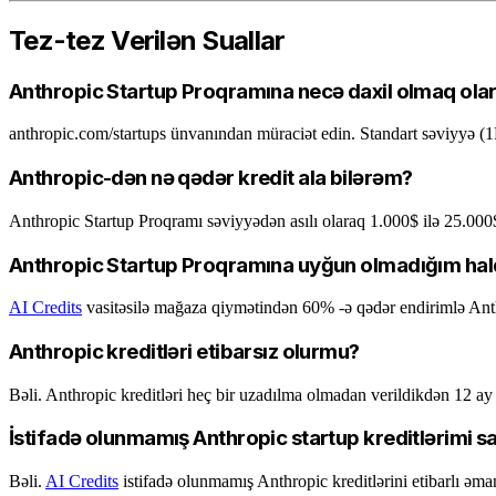
Tez-tez Verilən Suallar
Anthropic Startup Proqramına necə daxil olmaq ola
anthropic.com/startups ünvanından müraciət edin. Standart səviyyə (1
Anthropic-dən nə qədər kredit ala bilərəm?
Anthropic Startup Proqramı səviyyədən asılı olaraq 1.000$ ilə 25.000$+
Anthropic Startup Proqramına uyğun olmadığım hal
AI Credits
vasitəsilə mağaza qiymətindən 60% -ə qədər endirimlə Anthro
Anthropic kreditləri etibarsız olurmu?
Bəli. Anthropic kreditləri heç bir uzadılma olmadan verildikdən 12 ay s
İstifadə olunmamış Anthropic startup kreditlərimi s
Bəli.
AI Credits
istifadə olunmamış Anthropic kreditlərini etibarlı əma