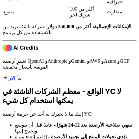
احترافية
أكثر من 100
متفاوت
متنوع
شريك آخر
الإمكانات الإجمالية: أكثر من 350,000 دولار
لشركة ناشئة تزيد من
الاستفادة من كل برنامج.
اشترِ أرصدة OpenAI وAnthropic وGemini وAWS وAzure وGCP
الموثقة بأسعار مخفضة.
ابدأ الآن
الواقع - معظم الشركات الناشئة في YC لا
يمكنها استخدام كل شيء
إليك ما لا يخبرك به أحد عن حزمة أرصدة YC:
تنتهي صلاحية الأرصدة بعد 12-24 شهرًا
- عادةً قبل أن تتوسع
وتحتاج إليها.
تؤدي تحولات المنتج إلى تجميد الأرصدة
- إذا تم إلغاء ميزة