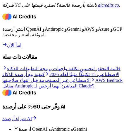
.
aicredits.co
شركة YC ناشئة بأرصدة فائضة؟ استرد قيمتها على
اشترِ أرصدة OpenAI وAnthropic وGemini وAWS وAzure وGCP
الموثقة بأسعار مخفضة.
ابدأ الآن
مقالات ذات صلة
قائمة التحقق لتحسين تكلفة واجهات برمجة التطبيقات للذكاء
الاصطناعي: 15 تكتيكًا مثبتًا لعام 2026
كيفية بيع أرصدة الذكاء
AWS Bedrock
الاصطناعي غير المستخدمة قبل انتهاء صلاحيتها
مقابل Anthropic المباشر: أيهما أرخص لـ Claude؟
وفّر حتى 60% على أرصدة AI
شراء أرصدة AI
أرصدة OpenAI وAnthropic وGemini