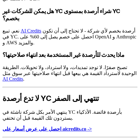
هل يمكن للشركات غير YC شراء أرصدة بمستوى YC
بخصم؟
أرصدة بخصم لأي شركة - لا تحتاج إلى أن تكون
AI Credits
نعم. تبيع
في YC. احصل على خصم يصل إلى 60% على OpenAI و Anthropic
و AWS والمزيد.
ماذا يحدث للأرصدة غير المستخدمة بعد انتهاء صلاحيتها؟
تصبح صفرًا. لا توجد تمديدات، ولا استرداد، ولا تحويلات. الطريقة
الوحيدة لاسترداد القيمة هي بيعها قبل انتهاء صلاحيتها عبر سوق مثل
AI Credits
.
لا تدع أرصدة YC تنتهي إلى الصفر
ينتهي الأمر بكل شركة ناشئة في YC بأرصدة فائضة. الأذكياء
يستردون تلك القيمة قبل أن تختفي.
احصل على عرض أسعار على aicredits.co ->