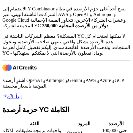
الانضمام إلى Y Combinator يفتح أحد أغلى حزم الأرصدة في نظام
الشركات الناشئة البيئي. عبر AWS و OpenAI و Anthropic و
Google Cloud وعشرات الشركاء الآخرين، تتجاوز القيمة الإجمالية
.
350,000 دولار من الأرصدة المجانية
المجمعة لشركة YC
المشكلة؟ معظم الشركات الناشئة في YC لا يمكنها استخدام كل
هذه الأرصدة بشكل واقعي. تنتهي صلاحية الأرصدة، وتتحول
المنتجات، وتذهب الأرصدة الفائضة سدى. إليكم تفصيل كامل لحزمة
YC - وماذا تفعلون بالأرصدة التي لا يمكنكم استهلاكها.
اشترِ أرصدة OpenAI وAnthropic وGemini وAWS وAzure وGCP
الموثقة بأسعار مخفضة.
ابدأ الآن
حزمة أرصدة YC الكاملة
الأرصدة
المزود
الفئة
حتى 100,000
واجهات برمجة تطبيقات الذكاء