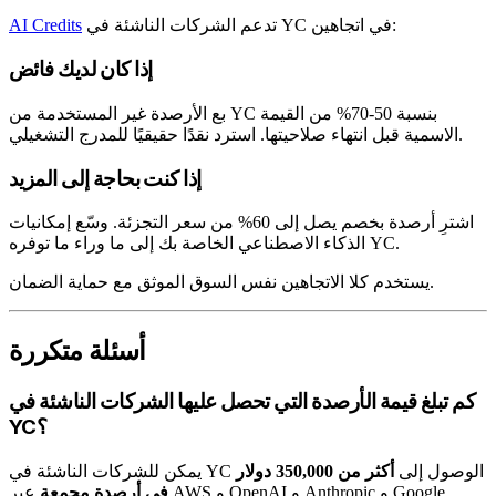
تدعم الشركات الناشئة في YC في اتجاهين:
AI Credits
إذا كان لديك فائض
بع الأرصدة غير المستخدمة من YC بنسبة 50-70% من القيمة
الاسمية قبل انتهاء صلاحيتها. استرد نقدًا حقيقيًا للمدرج التشغيلي.
إذا كنت بحاجة إلى المزيد
اشترِ أرصدة بخصم يصل إلى 60% من سعر التجزئة. وسّع إمكانيات
الذكاء الاصطناعي الخاصة بك إلى ما وراء ما توفره YC.
يستخدم كلا الاتجاهين نفس السوق الموثق مع حماية الضمان.
أسئلة متكررة
كم تبلغ قيمة الأرصدة التي تحصل عليها الشركات الناشئة في
YC؟
يمكن للشركات الناشئة في YC الوصول إلى
أكثر من 350,000 دولار
في أرصدة مجمعة
عبر AWS و OpenAI و Anthropic و Google