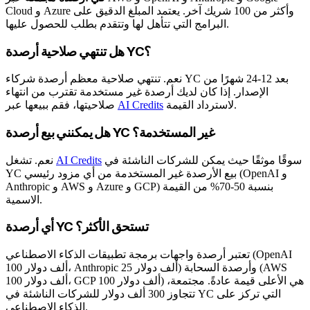
Cloud و Azure وأكثر من 100 شريك آخر. يعتمد المبلغ الدقيق على
البرامج التي تتأهل لها وتتقدم بطلب للحصول عليها.
هل تنتهي صلاحية أرصدة YC؟
نعم. تنتهي صلاحية معظم أرصدة شركاء YC بعد 12-24 شهرًا من
الإصدار. إذا كان لديك أرصدة غير مستخدمة تقترب من انتهاء
لاسترداد القيمة.
AI Credits
صلاحيتها، فقم ببيعها عبر
هل يمكنني بيع أرصدة YC غير المستخدمة؟
سوقًا موثقًا حيث يمكن للشركات الناشئة في
AI Credits
نعم. تشغل
YC بيع الأرصدة غير المستخدمة من أي مزود رئيسي (OpenAI و
Anthropic و AWS و Azure و GCP) بنسبة 50-70% من القيمة
الاسمية.
أي أرصدة YC تستحق الأكثر؟
تعتبر أرصدة واجهات برمجة تطبيقات الذكاء الاصطناعي (OpenAI
100 ألف دولار، Anthropic 25 ألف دولار) وأرصدة السحابة (AWS
100 ألف دولار، GCP 100 ألف دولار) هي الأعلى قيمة عادةً. مجتمعة،
تتجاوز 300 ألف دولار للشركات الناشئة في YC التي تركز على
الذكاء الاصطناعي.