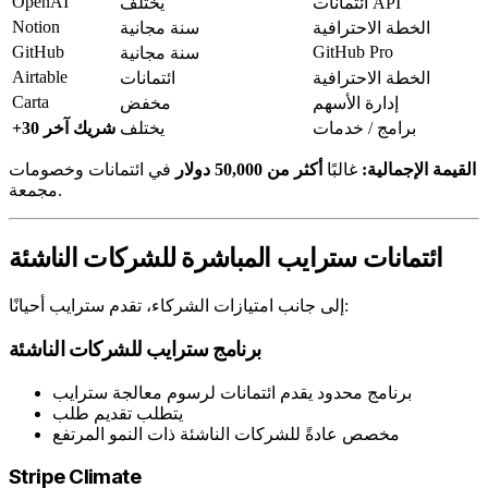
OpenAI
ائتمانات API
يختلف
Notion
الخطة الاحترافية
سنة مجانية
GitHub
GitHub Pro
سنة مجانية
Airtable
الخطة الاحترافية
ائتمانات
Carta
إدارة الأسهم
مخفض
برامج / خدمات
يختلف
+30 شريك آخر
القيمة الإجمالية:
غالبًا
أكثر من 50,000 دولار
في ائتمانات وخصومات
مجمعة.
ائتمانات سترايب المباشرة للشركات الناشئة
إلى جانب امتيازات الشركاء، تقدم سترايب أحيانًا:
برنامج سترايب للشركات الناشئة
برنامج محدود يقدم ائتمانات لرسوم معالجة سترايب
يتطلب تقديم طلب
مخصص عادةً للشركات الناشئة ذات النمو المرتفع
Stripe Climate