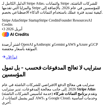
الدليل الكامل لـ Stripe Atlas، وائتمانات Stripe للشركات الناشئة،
والمزايا التي تقدمها Stripe للمؤسسين في عام 2026. بالإضافة إلى
كيفية تمديد فترة عملك باستخدام ائتمانات الذكاء الاصطناعي بخصم.
Stripe Atlas
Stripe Startup
Stripe Credits
Founder Resources
AI
Credits
3 أبريل 2026
•
اشترِ أرصدة OpenAI وAnthropic وGemini وAWS وAzure وGCP
الموثقة بأسعار مخفضة.
ابدأ الآن
سترايب لا تعالج المدفوعات فحسب - بل تمول
المؤسسين
سترايب هي معالج الدفع الافتراضي للشركات الناشئة في عام
Stripe Atlas
2026. إلى جانب معالجة المدفوعات، تدير سترايب
(خدمة لتأسيس الشركات الناشئة) وتقدم
برنامج ائتمانات شركاء
كبير يشمل ائتمانات لـ AWS، و Google Cloud، وخدمات أساسية
أخرى.