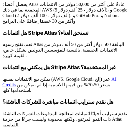
يحصل أعضاء Atlas عادةً على أكثر من 50,000 دولار من الائتمانات
المجمعة بما في ذلك AWS (5 آلاف دولار - 25 ألف دولار)، و Google
Cloud (2 ألف دولار - 100 ألف دولار)، و GitHub Pro، و Notion،
وأكثر من 30 خصمًا إضافيًا على البرامج.
هل ائتمانات Stripe Atlas تستحق العناء؟
نعم. تفتح رسوم Atlas البالغة 500 دولار أكثر من 50 ألف دولار من
الائتمانات الحقيقية. بالنسبة للمؤسسين الدوليين بشكل خاص،
القيمة كبيرة.
هل يمكنني بيع ائتمانات Stripe Atlas غير المستخدمة؟
AI
يمكن بيع الائتمانات نفسها (AWS، Google Cloud، إلخ) عبر
بسعر 50-70% من قيمتها الاسمية إذا لم تتمكن من
Credits
استخدامها كلها.
هل تقدم سترايب ائتمانات مباشرة للشركات الناشئة؟
تقدم سترايب أحيانًا ائتمانات لمعالجة المدفوعات للشركات الناشئة
ذات النمو المرتفع، ولكنها محدودة وليست جزءًا من حزمة Atlas
القياسية.