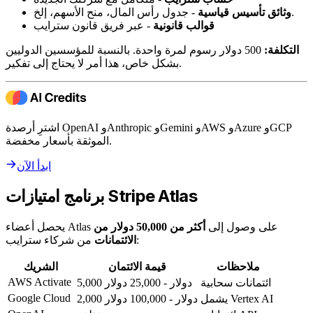
- جدول رأس المال، منح الأسهم، إلخ.
وثائق تأسيس قياسية
قوالب قانونية
- عبر فريق قانون سترايب
التكلفة:
500 دولار رسوم لمرة واحدة. بالنسبة للمؤسسين الدوليين
بشكل خاص، هذا أمر لا يحتاج إلى تفكير.
اشترِ أرصدة OpenAI وAnthropic وGemini وAWS وAzure وGCP
الموثقة بأسعار مخفضة.
ابدأ الآن
برنامج امتيازات Stripe Atlas
يحصل أعضاء Atlas على وصول إلى
أكثر من 50,000 دولار من
من شركاء سترايب:
الائتمانات
ملاحظات
قيمة الائتمان
الشريك
AWS Activate
ائتمانات سحابية
5,000 دولار - 25,000 دولار
Google Cloud
يشمل Vertex AI
2,000 دولار - 100,000 دولار