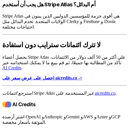
هل يجب أن أستخدم Stripe Atlas أم البدائل؟
Stripe Atlas هي أقوى حزمة للمؤسسين الدوليين الذين يبنون في
الولايات المتحدة. تخدم البدائل مثل Clerky و Firstbase و Doola
احتياجات مختلفة.
لا تترك ائتمانات سترايب دون استفادة
يحصل أعضاء Stripe Atlas على أكثر من 50 ألف دولار من الائتمانات.
تأكد من المطالبة بها جميعًا، ثم قم ببيع ما لا يمكنك استخدامه عبر
AI Credits
.
احصل على عرض سعر على aicredits.co ->
.
aicredits.co
استرجع ائتمانات Stripe Atlas غير المستخدمة على
اشترِ أرصدة OpenAI وAnthropic وGemini وAWS وAzure وGCP
الموثقة بأسعار مخفضة.