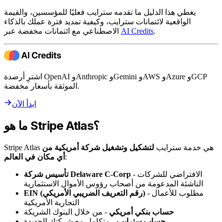
يغطي هذا الدليل ما تقدمه سترايب فعليًا للمؤسسين، والقيمة
الواقعية لائتمانات سترايب، وكيفية تمديد فترة عملك بالذكاء
.
AI Credits
الاصطناعي مع ائتمانات مخفضة عبر
اشترِ أرصدة OpenAI وAnthropic وGemini وAWS وAzure وGCP
الموثقة بأسعار مخفضة.
ابدأ الآن
ما هو Stripe Atlas؟
Stripe Atlas هي خدمة سترايب
لتشكيل وتشغيل شركة أمريكية من
:
أي مكان في العالم
- الافتراضي للشركات
تأسيس شركة Delaware C-Corp
الناشئة المدعومة من أصحاب رؤوس الأموال الاستثمارية
- مطلوب للأعمال
EIN (رقم التعريف الضريبي الأمريكي)
التجارية الأمريكية
حساب بنكي أمريكي
- من خلال البنوك الشريكة
حساب سترايب
- متكامل مع شركتك الجديدة