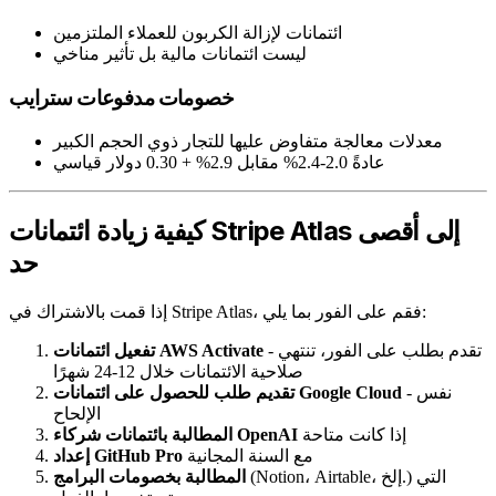
ائتمانات لإزالة الكربون للعملاء الملتزمين
ليست ائتمانات مالية بل تأثير مناخي
خصومات مدفوعات سترايب
معدلات معالجة متفاوض عليها للتجار ذوي الحجم الكبير
عادةً 2.0-2.4% مقابل 2.9% + 0.30 دولار قياسي
كيفية زيادة ائتمانات Stripe Atlas إلى أقصى
حد
إذا قمت بالاشتراك في Stripe Atlas، فقم على الفور بما يلي:
- تقدم بطلب على الفور، تنتهي
تفعيل ائتمانات AWS Activate
صلاحية الائتمانات خلال 12-24 شهرًا
- نفس
تقديم طلب للحصول على ائتمانات Google Cloud
الإلحاح
إذا كانت متاحة
المطالبة بائتمانات شركاء OpenAI
مع السنة المجانية
إعداد GitHub Pro
(Notion، Airtable، إلخ.) التي
المطالبة بخصومات البرامج